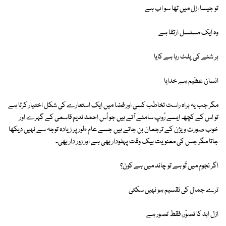
تو جیسا ازل میں تھا سو اب ہے
وہ ایک مسلسل ارتقا ہے
ہر شئے کی پلٹ رہا ہے کایا
انسان عظیم ہے خدایا
مگر جب یہ براہ راست تخاطب کسی اور فضا میں ایک استعارے کی شکل اختیار کرتا ہے
تو اس کے کچھ ایسے رُوپ سامنے آتے ہیں جو اُس احمد ندیم قاسمی کے گہرے اور
خوب صورت ویژن کے ترجمان بن جاتے ہیں جسے عام طور پر زیادہ توجہ سے نہیں دیکھا
جاتا مگر جس کی معنویت بیک وقت پہلودار بھی ہے اور زور دار بھی۔
اگر نجوم میں تُو ہے تو چاند میں ہے کون؟
ترے جمال کی تقسیم ہو نہیں سکتی
ازل ابد کا تصوّر، فقط تصور ہے