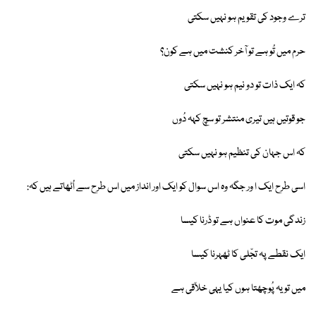
ترے وجود کی تقویم ہو نہیں سکتی
حرم میں تُو ہے تو آخر کنشت میں ہے کون؟
کہ ایک ذات تو دو نیم ہو نہیں سکتی
جو قوتیں ہیں تیری منتشر تو سچ کہہ دُوں
کہ اس جہان کی تنظیم ہو نہیں سکتی
اسی طرح ایک ا ور جگہ وہ اس سوال کو ایک اور انداز میں اس طرح سے اُٹھاتے ہیں کہ:
زندگی موت کا عنواں ہے تو ڈرنا کیسا
ایک نقطے پہ تجّلی کا ٹھہرنا کیسا
میں تو یہ پُوچھتا ہوں کیا یہی خلاّقی ہے