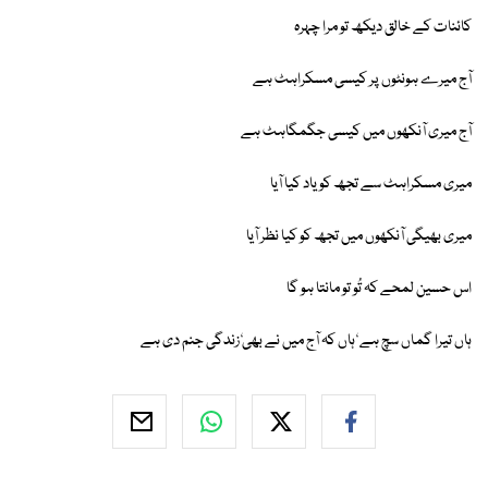
کائنات کے خالق دیکھ تو مرا چہرہ
آج میرے ہونٹوں پر کیسی مسکراہٹ ہے
آج میری آنکھوں میں کیسی جگمگاہٹ ہے
میری مسکراہٹ سے تجھ کو یاد کیا آیا
میری بھیگی آنکھوں میں تجھ کو کیا نظر آیا
اس حسین لمحے کہ تُو تو مانتا ہو گا
ہاں تیرا گماں سچ ہے ٗ ہاں کہ آج میں نے بھیٗ زندگی جنم دی ہے