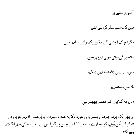
''اسی راستے پر
میں کب سے سفر کر رہی تھی
مگر آج اک اجنبی کے دلآویز کم بولتے ساتھ میں
ستمبر کی تپتی ہوئی دوپہر میں
میں نے پہلی دفعہ یہ بھی دیکھا
کہ اس راستے پر
دو رویہ گلابوں کے تختے بچھے ہیں''
اور پھر ایک پہلی بار ماں بننے والی عورت کا یہ خوب صورت اور پُرجوش اظہار جو پروین
شاکر کے اُس رُوپ کو ہمارے سامنے لاتاہے جس پر گویا اس نے اپنے نام کی مہر لگا دی
ہے کہ: