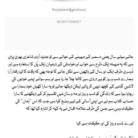
Amjadislam@gmail.com
جاتے ہوئے سال یعنی دسمبر کے مہینے کے حوالے سے تو جدید اُردو شاعری بھری پڑی
ہے کہ یہ مہینہ ایک طرح سے خواب اورخواہش کے درمیان ایک پُل کا استعارہ ہے اور
دُوسری طرف ایک اور سال کے ہاتھوں سے نکل جانے کا نوحہ بھی کہ وقت کا تیز رفتار آرا
ہمارے شب و روز کو بے دردی سے کاٹتا چلا جا رہا ہے اور ہم سوائے اپنے خوابوں کی
لاشیں گننے کے کچھ نہیں کر پاتے لیکن دیکھا جائے تو یہ سارا کھیل خود ہمارا ہی
رچایا ہوا ہے کہ زندگی کو شب و روز اور مہ و سال میں تقسیم کر کے دیکھنے کا سارا
حساب کتاب ہم نے ہی اپنی آسانی کے لیے وضع کیا ہے جب کہ اس ''زمان'' کی
حقیقت وہی ہے جس کی طرف علامہ اقبال نے یہ کہہ کر اشارہ کیا تھا کہ
تیرے شب و روز کی اور حقیقت ہے کیا