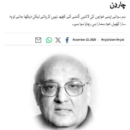
چار دِن
ہم سوائے اپنے خوابوں کی لاشیں گننے کے کچھ نہیں کر پاتے لیکن دیکھا جائے تو یہ
سارا کھیل خود ہمارا ہی رچایا ہوا ہے۔
November 22, 2020
Amjad Islam Amjad