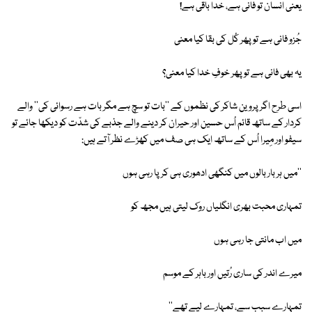
یعنی انسان تو فانی ہے، خدا باقی ہے!
جُزو فانی ہے تو پھر کُل کی بقا کیا معنی
یہ بھی فانی ہے تو پھر خوفِ خدا کیا معنی؟
اسی طرح اگر پروین شاکر کی نظموں کے ''بات تو سچ ہے مگر بات ہے رسوائی کی'' والے
کردار کے ساتھ قائم اُس حسین اور حیران کر دینے والے جذبے کی شدّت کو دیکھا جائے تو
سیفو اور مِیرا اُس کے ساتھ ایک ہی صف میں کھڑے نظر آتے ہیں:
''میں ہر بار بالوں میں کنگھی ادھوری ہی کر پا رہی ہوں
تمہاری محبت بھری انگلیاں روک لیتی ہیں مجھ کو
میں اب مانتی جا رہی ہوں
میرے اندر کی ساری رُتیں اور باہر کے موسم
تمہارے سبب سے، تمہارے لیے تھے''