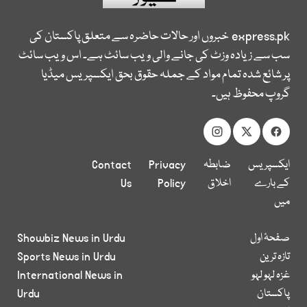
express.pk
خبروں اور حالات حاضرہ سے متعلق پاکستان کی
سب سے زیادہ وزٹ کی جانے والی ویب سائٹ ہے۔ اس ویب سائٹ
پر شائع شدہ تمام مواد کے جملہ حقوق بحق ایکسپریس میڈیا
گروپ محفوظ ہیں۔
ایکسپریس
ضابطہ
Privacy
Contact
کے بارے
اخلاق
Policy
Us
میں
صفحۂ اول
Showbiz News in Urdu
تازہ ترین
Sports News in Urdu
غزہ لہو لہو
International News in
پاکستان
Urdu