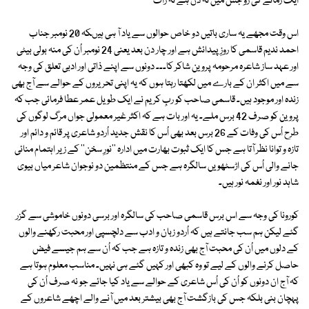
ایک زمانے کی رَو جس میں نہ دن ہے نہ رات
اس وقت مجھے یہ ساری باتیں دو خاص حوالوں سے یاد آ ہی ہیںکہ 20 نومبر جناب
احمد ندیم قاسمی کا روزِ پیدائش ہے اور چار دن بعد یعنی 24 نومبر اُن کی منہ بولی بیٹی
اور عہد ساز شاعرہ مرحومہ پروین شاکر کا۔۔۔ دونوں سے اپنے ذاتی اور ادبی تعلق کی وجہ
سے میں اکثر ان کے بارے میں لکھتا رہتا ہوں کہ یہ اپنی تحریروں کے حوالے سے آج بھی
زندہ اور موجود ہیں۔ قاسمی صاحب کو ربِ کریم نے ایک طویل عمر عطا فرمائی جب کہ
پروین کو صرف 42 برس ملے۔ یہ اور بات ہے کہ اکثر غیر معمولی جواں مرگ لوگوں کی
طرح اُس کی وفات کے 26 برس بعد بھی اُس کا نقش جدید اُردو شاعری پر قائم و دائم اور
تازہ و توانا نظر آتا ہے جس کا ایک ثبوت بھارت میں ادارہ ''نورِ سخن'' کے زیر اہتمام منائی
جانے والی اُس کی اڑسٹھویں سالگرہ ہے جس کے منتظمین دو نوجوان شاعر میاں بیوی
شاہد نور اور نغمہ نور ہیں۔
کورونا کی وجہ سے اس برس قاسمی صاحب کی سالگرہ اور برسی دونوں خاموشی سے گزر
گئے لیکن ہم سب جانتے ہیں کہ اُردو زبان و ادب سے دلچسپی اور محبت رکھنے والوں
کے دلوں میں اُن کی محبت آج بھی زندہ و تازہ ہے جب کہ اُن سے ہم جیسے فیض
حاصل کرنے والوں کے لیے تو وہ کبھی اور کہیں گئے ہی نہیں۔ مناسب معلوم ہوتا ہے
کہ آج ان دونوں کو اُن کی اُس شاعری کے حوالے سے یاد کیا جائے جو نہ صرف اُن کی
پہچان بنی بلکہ جس کی بازگشت آج بھی بیشتر بعد میں آنے والے اچھے شاعروں کے