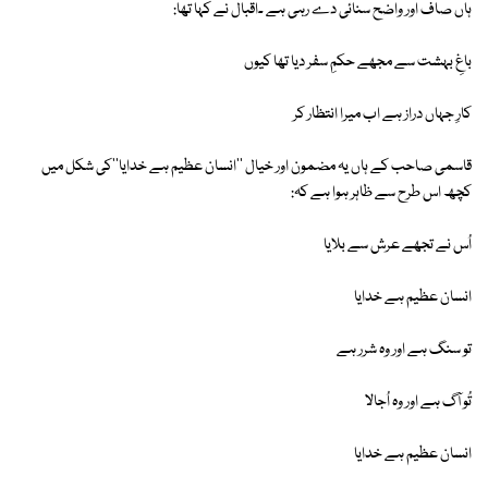
ہاں صاف اور واضح سنائی دے رہی ہے ۔اقبال نے کہا تھا:
باغِ بہشت سے مجھے حکمِ سفر دیا تھا کیوں
کارِ جہاں دراز ہے اب میرا انتظار کر
قاسمی صاحب کے ہاں یہ مضمون اور خیال ''انسان عظیم ہے خدایا''کی شکل میں
کچھ اس طرح سے ظاہر ہوا ہے کہ:
اُس نے تجھے عرش سے بلایا
انسان عظیم ہے خدایا
تو سنگ ہے اور وہ شرر ہے
تُو آگ ہے اور وہ اُجالا
انسان عظیم ہے خدایا