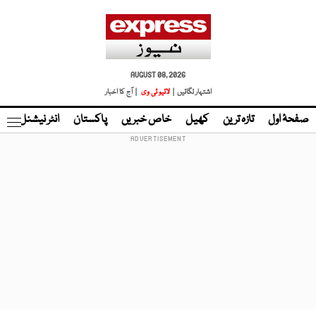
AUGUST 08, 2026
اشتہار لگائیں |
لائیو ٹی وی
| آج کا اخبار
صفحۂ اول
تازہ ترین
کھیل
خاص خبریں
پاکستان
انٹر نیشنل
ٹا