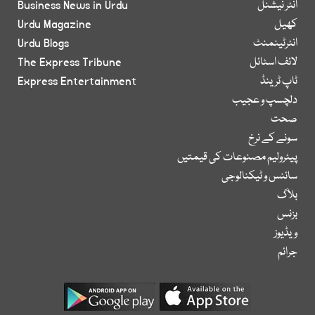
انٹر نیشنل
Business News in Urdu
کھیل
Urdu Magazine
انٹرٹینمنٹ
Urdu Blogs
لائف اسٹائل
The Express Tribune
ٹاپ ٹرینڈ
Express Entertainment
دلچسپ و عجیب
صحت
سونے کے نرخ
پیٹرولیم مصنوعات کی قیمتیں
سائنس و ٹیکنالوجی
بلاگ
بزنس
ویڈیوز
جرائم