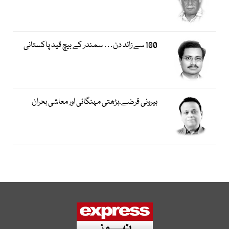
100 سے زائد دن… سمندر کے بیچ قید پاکستانی
بیرونی قرضے،بڑھتی مہنگائی اور معاشی بحران