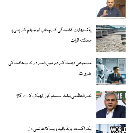
پاک بھارت کشیدگی کے چناب اور جہلم کے پانی پر
ممکنہ اثرات
مصنوعی ذہانت کے دور میں ذمے دارانہ صحافت کی
ضرورت
نئے انتظامی یونٹ، سسٹم کون ٹھیک کرے گا؟
یکم اگست، ورلڈ وائیڈ ویب کا عالمی دن