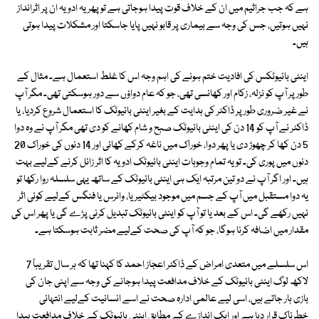
ہے کہ جب جراثیم میں ان کے خلاف قوت پیدا ہوجاتی ہے تو پھر یہ ادویہ ان پر اثرانداز
نہیں ہوتیں، جس کی وجہ سے بیماری پر قابو نہیں پایا جاسکتا اور مشکلات پیدا ہوتی
ہیں۔
اینٹی بائیوٹکس کی افادیت ختم ہونے کی اہم وجہ اس کا غلط استعمال ہے۔ مثال کے
طور پر آپ کو نزلہ، زکام اور کھانسی تھی، جو کہ عام دواؤں سے دور ہوسکتی تھی۔ مگر آپ
نے غیر ضروری طور پر ڈاکٹر کی ہدایت کے بغیر اینٹی بائیوٹک کا استعمال شروع کردیا، یا
ڈاکٹر نے آپ کو 14 دن کی اینٹی بائیوٹک صبح و شام کھانے کو دی تھی مگر آپ نے وہ دوا
5 دن کھا کر چھوڑ دی یا پھر دوا، خوراک میں ناغہ کرکے کھائی اور 14 دنوں کی خوراک 20
دنوں میں پوری کی۔ تو یہ تمام وجوہات اینٹی بائیوٹک ادویہ کا اثر زائل کرنے کےلیے بہت
ہیں۔ اور اگر آپ نے دو تین مرتبہ ایک ہی اینٹی بائیوٹک کے ساتھ یہی سلسلہ روا رکھا تو
یہ دوا مستقبل میں آپ کے جسم میں موجود بیکٹیریا، وائرس یا فنگس کےلیے کوئی اثر
نہیں رکھے گی۔ اس کے بعد یا تو آپ کو اینٹی بائیوٹک تبدیل کرنی پڑے گی یا پھر اس کی
مقدار میں اضافہ کرنا ہوگا، جو کہ آپ کی صحت کےلیے مضر ثابت ہوسکتا ہے۔
اس سلسلے میں متعدی امراض کے ڈاکٹر اعجاز احمد کا کہنا تھا کہ ہر سال تقریباً 7
لاکھ لوگ اینٹی بائیوٹک کے خلاف مدافعت پیدا ہوجانے کی وجہ سے اپنی جان کی
بازی ہار جاتے ہیں، اسی لیے عالمی ادارہ صحت نے اسے انسانیت کےلیے انتہائی
خطرناک قرار دیا ہے اور ایک اندازے کے مطابق اینٹی بائیوٹک کے خلاف مدافعت پیدا