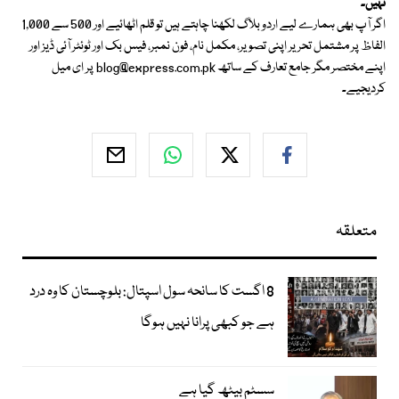
نہیں۔
اگر آپ بھی ہمارے لیے اردو بلاگ لکھنا چاہتے ہیں تو قلم اٹھائیے اور 500 سے 1,000
الفاظ پر مشتمل تحریر اپنی تصویر، مکمل نام، فون نمبر، فیس بک اور ٹوئٹر آئی ڈیز اور
اپنے مختصر مگر جامع تعارف کے ساتھ
blog@express.com.pk
پر ای میل
کردیجیے۔
متعلقہ
8 اگست کا سانحہ سول اسپتال: بلوچستان کا وہ درد
ہے جو کبھی پرانا نہیں ہوگا
سسٹم بیٹھ گیا ہے