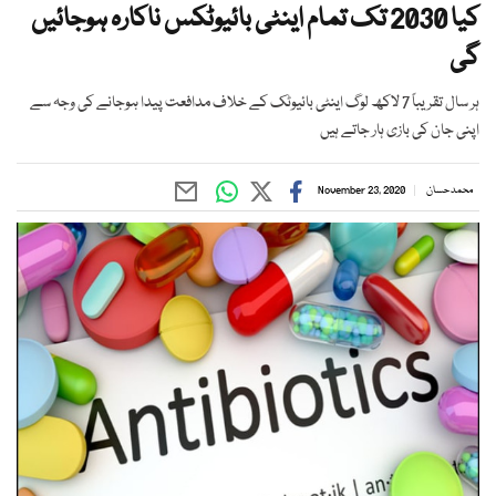
کیا 2030 تک تمام اینٹی بائیوٹکس ناکارہ ہوجائیں
گی
ہر سال تقریباً 7 لاکھ لوگ اینٹی بائیوٹک کے خلاف مدافعت پیدا ہوجانے کی وجہ سے
اپنی جان کی بازی ہار جاتے ہیں
محمد حسان
November 23, 2020