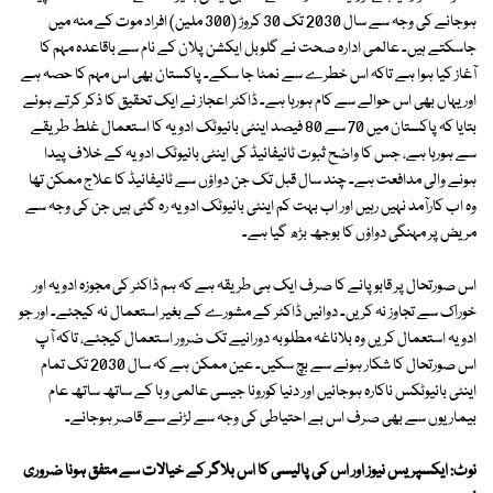
ہوجانے کی وجہ سے سال 2030 تک 30 کروڑ (300 ملین) افراد موت کے منہ میں
جاسکتے ہیں۔ عالمی ادارہ صحت نے گلوبل ایکشن پلان کے نام سے باقاعدہ مہم کا
آغاز کیا ہوا ہے تاکہ اس خطرے سے نمٹا جا سکے۔ پاکستان بھی اس مہم کا حصہ ہے
اور یہاں بھی اس حوالے سے کام ہورہا ہے۔ ڈاکٹر اعجاز نے ایک تحقیق کا ذکر کرتے ہوئے
بتایا کہ پاکستان میں 70 سے 80 فیصد اینٹی بائیوٹک ادویہ کا استعمال غلط طریقے
سے ہورہا ہے، جس کا واضح ثبوت ٹائیفائیڈ کی اینٹی بائیوٹک ادویہ کے خلاف پیدا
ہونے والی مدافعت ہے۔ چند سال قبل تک جن دواؤں سے ٹائیفائیڈ کا علاج ممکن تھا
وہ اب کارآمد نہیں رہیں اور اب بہت کم اینٹی بائیوٹک ادویہ رہ گئی ہیں جن کی وجہ سے
مریض پر مہنگی دواؤں کا بوجھ بڑھ گیا ہے۔
اس صورتحال پر قابو پانے کا صرف ایک ہی طریقہ ہے کہ ہم ڈاکٹر کی مجوزہ ادویہ اور
خوراک سے تجاوز نہ کریں۔ دوائیں ڈاکٹر کے مشورے کے بغیر استعمال نہ کیجئے۔ اور جو
ادویہ استعمال کریں وہ بلاناغہ مطلوبہ دورانیے تک ضرور استعمال کیجئے، تاکہ آپ
اس صورتحال کا شکار ہونے سے بچ سکیں۔ عین ممکن ہے کہ سال 2030 تک تمام
اینٹی بائیوٹکس ناکارہ ہوجائیں اور دنیا کورونا جیسی عالمی وبا کے ساتھ ساتھ عام
بیماریوں سے بھی صرف اس بے احتیاطی کی وجہ سے لڑنے سے قاصر ہوجائے۔
نوٹ: ایکسپریس نیوز اور اس کی پالیسی کا اس بلاگر کے خیالات سے متفق ہونا ضروری