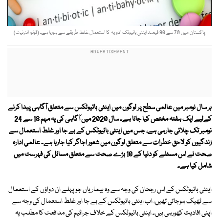
پاکستان میں 70 سے 80 فیصد اینٹی بائیوٹک ادویہ کا استعمال غلط طریقے سے ہورہا ہے۔ (فوٹو: انٹرنیٹ)
ہر سال نومبر میں عالمی سطح پر لوگوں میں اینٹی بائیوٹکس سے متعلق آگاہی پیدا کرنے
کےلیے ایک ہفتہ مختص کیا جاتا ہے۔ سال 2020 میں آگاہی کی یہ مہم 18 سے 24
نومبر تک چلائی جارہی ہے، جس میں اینٹی بائیوٹکس کے بے جا اور غلط استعمال سے
زندگیوں کو لاحق خطرات سے متعلق لوگوں میں شعور اجاگر کیا جارہا ہے۔ عالمی ادارہ
صحت نے اس مسئلے کو دنیا کے 10 بڑے صحت سے متعلق مسائل کی فہرست میں
شامل کیا ہے۔
اینٹی بائیوٹکس کے اس رجحان کی وجہ سے وہ بیماریاں جو پہلے ان دواؤں کے استعمال
سے ٹھیک ہوجاتی تھیں، اب اینٹی بائیوٹکس کے بے جا اور غلط استعمال کی وجہ سے
اپنی افادیت کھورہی ہیں۔ اینٹی بائیوٹکس کے خلاف جراثیم کی مدافعت کا مطلب یہ