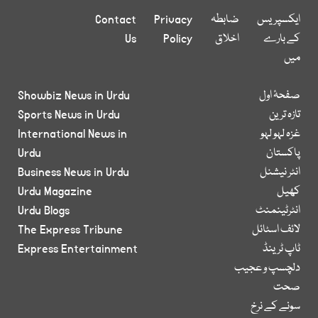
ایکسپریس
ضابطہ
Privacy
Contact
کے بارے
اخلاق
Policy
Us
میں
صفحۂ اول
Showbiz News in Urdu
تازہ ترین
Sports News in Urdu
غزہ لہو لہو
International News in
پاکستان
Urdu
انٹر نیشنل
Business News in Urdu
کھیل
Urdu Magazine
انٹرٹینمنٹ
Urdu Blogs
لائف اسٹائل
The Express Tribune
ٹاپ ٹرینڈ
Express Entertainment
دلچسپ و عجیب
صحت
سونے کے نرخ