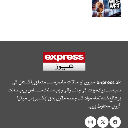
express.pk
خبروں اور حالات حاضرہ سے متعلق پاکستان کی
سب سے زیادہ وزٹ کی جانے والی ویب سائٹ ہے۔ اس ویب سائٹ
پر شائع شدہ تمام مواد کے جملہ حقوق بحق ایکسپریس میڈیا
گروپ محفوظ ہیں۔