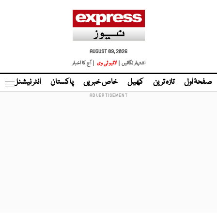
AUGUST 09, 2026
اشتہار لگائیں |
لائیو ٹی وی
| آج کا اخبار
صفحۂ اول
تازہ ترین
کھیل
خاص خبریں
پاکستان
انٹر نیشنل
ٹا