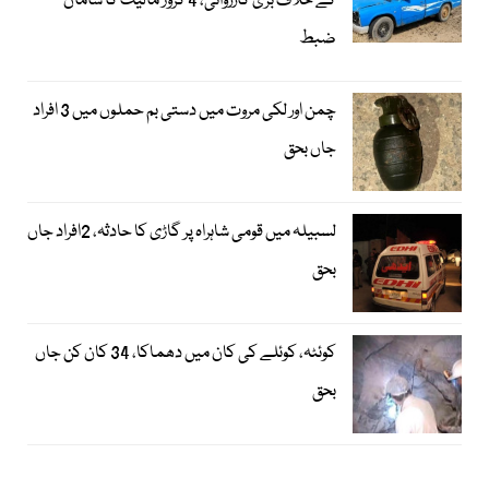
کے خلاف بڑی کارروائی، 4 کروڑ مالیت کا سامان
ضبط
چمن اور لکی مروت میں دستی بم حملوں میں 3 افراد
جاں بحق
لسبیلہ میں قومی شاہراہ پر گاڑی کا حادثہ، 2افراد جاں
بحق
کوئٹہ، کوئلے کی کان میں دھماکا، 34 کان کن جاں
بحق