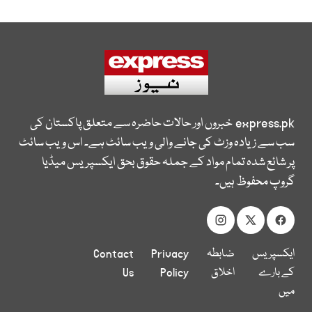
express.pk
خبروں اور حالات حاضرہ سے متعلق پاکستان کی
سب سے زیادہ وزٹ کی جانے والی ویب سائٹ ہے۔ اس ویب سائٹ
پر شائع شدہ تمام مواد کے جملہ حقوق بحق ایکسپریس میڈیا
گروپ محفوظ ہیں۔
ایکسپریس
ضابطہ
Privacy
Contact
کے بارے
اخلاق
Policy
Us
میں