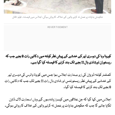
حکومتی ہدایات پر عمل نہ کرنے والوں کے خلاف کارروائی ہوگی، اجلاس میں فیصلہ ۔ فوٹو : فائل
کورونا وبا کی دوسری لہر کے خدشے کے پیش نظر کوئٹہ میں دکانیں رات 8 بجے جب کہ
ریستوران اورشادی ہال 11 بجے تک بند کرنے کا فیصلہ کیا گیا ہے۔
کمشنر کوئٹہ ڈویژن کی زیر صدارت اجلاس ہوا جس میں کورونا وائرس کی دوسری لہر
کے خدشے کے پیش نظر ریسٹورنٹس اور شادی ہال رات 11 بجے تک جب کہ دکانیں رات
8 بجے تک بند کرنے کا فیصلہ کیا گیا۔
اجلاس میں کہا گیا کہ جن علاقوں میں کیسز زیادہ ہوں گے وہاں اسمارٹ لاک ڈاؤن
لگایا جائے گا جب کہ حکومتی ہدایات پر عمل نہ کرنے والوں کے خلاف کارروائی ہوگی۔