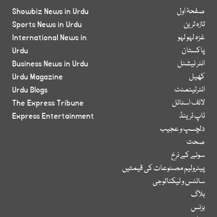
صفحۂ اول
Showbiz News in Urdu
تازہ ترین
Sports News in Urdu
غزہ لہو لہو
International News in
پاکستان
Urdu
انٹر نیشنل
Business News in Urdu
کھیل
Urdu Magazine
انٹرٹینمنٹ
Urdu Blogs
لائف اسٹائل
The Express Tribune
ٹاپ ٹرینڈ
Express Entertainment
دلچسپ و عجیب
صحت
سونے کے نرخ
پیٹرولیم مصنوعات کی قیمتیں
سائنس و ٹیکنالوجی
بلاگ
بزنس