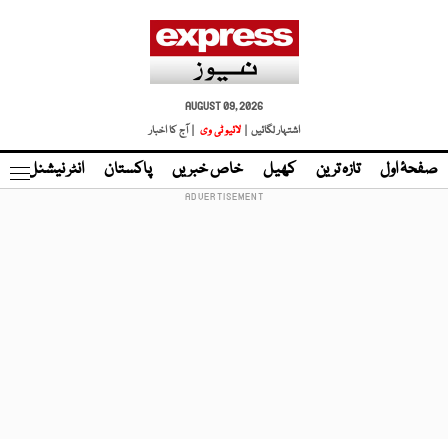
AUGUST 09, 2026
اشتہار لگائیں |
لائیو ٹی وی
| آج کا اخبار
صفحۂ اول
تازہ ترین
کھیل
خاص خبریں
پاکستان
انٹر نیشنل
ٹا