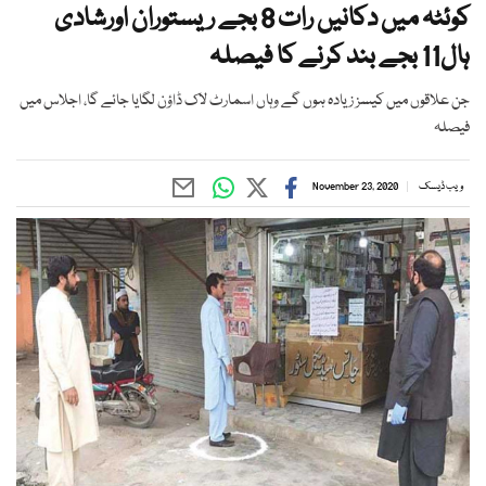
کوئٹہ میں دکانیں رات 8 بجے ریستوران اورشادی
ہال11 بجے بند کرنے کا فیصلہ
جن علاقوں میں کیسز زیادہ ہوں گے وہاں اسمارٹ لاک ڈاؤن لگایا جائے گا، اجلاس میں
فیصلہ
ویب ڈیسک
November 23, 2020