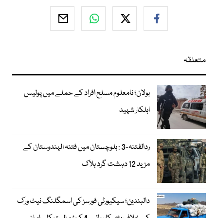
متعلقہ
بولان؛ نامعلوم مسلح افراد کے حملے میں پولیس
اہلکار شہید
ردالفتنہ-3 : بلوچستان میں فتنہ الہندوستان کے
مزید 12 دہشت گرد ہلاک
دالبندین؛ سیکیورٹی فورسز کی اسمگلنگ نیٹ ورک