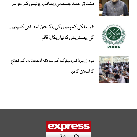
مشتاق احمد جسمانی ریمانڈ پر پولیس کے حوالے
غیر ملکی کمپنیوں کی پاکستان آمد، نئی کمپنیوں
کی رجسٹریشن کا نیا ریکارڈ قائم
مردان بورڈ نے میٹرک کے سالانہ امتحانات کے نتائج
کا اعلان کر دیا