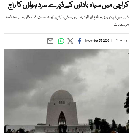
کراچی میں سیاہ بادلوں کے ڈیرے سرد ہواؤں کا راج
شہر میں آج دن بھر مطلع ابر آلود رہنے اور ہلکی بارش یا بوندا باندی کا امکان ہے، محکمہ
موسمیات
ویب ڈیسک
November 25, 2020