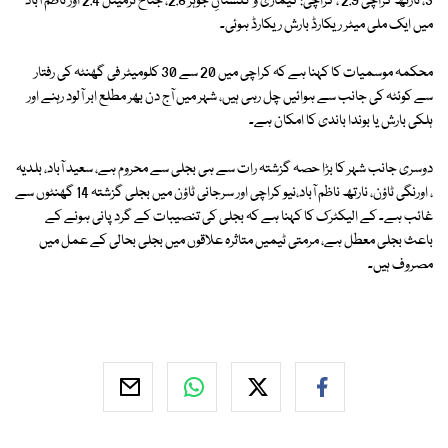
3، نارتھ کراچی 2.9 ، کراچی: کیماڑی و گلستانِ جوہر 2.8، جناح ٹرمینل 2.4 اور ناظم آباد
میں ایک ملی میٹر ریکارڈ بارش ریکارڈ ہوئی۔
محکمہ موسمیات کا کہنا ہے کہ کراچی میں 20 سے 30 کلومیٹر فی گھنٹہ کی رفتار
سے کوئٹہ کی جانب سے ہوائیں چل رہی ہیں، شہر میں آج دن بھر مطلع ابر آلود رہنے اور
ہلکی بارش یا بوندا باندی کا امکان ہے۔
دوسری جانب شہر کا بڑا حصہ گزشتہ رات سے ہی بجلی سے محروم ہے، سعید آباد، بلدیہ
، اورنگی ٹاؤن، نارتھ ناظم آباد،نیو کراچی اور سرجانی ٹاؤن میں بجلی گزشتہ 14 گھنٹوں سے
غائب ہے۔ کے الیکٹرک کا کہنا ہے کہ بجلی کی تنصیبات کے گرد پانی ہونے کے
باعث بجلی معطل ہے، مرمتی ٹیمیں متاثرہ علاقوں میں بجلی بحالی کے عمل میں
مصروف ہیں۔