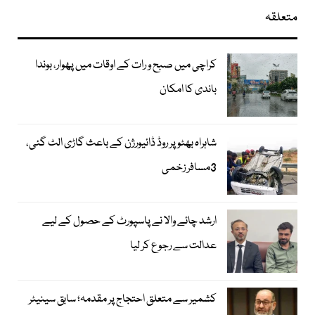
متعلقہ
کراچی میں صبح و رات کے اوقات میں پھوار، بوندا
باندی کا امکان
شاہراہ بھٹو پر روڈ ڈائیورژن کے باعث گاڑی الٹ گئی،
3مسافر زخمی
ارشد چائے والا نے پاسپورٹ کے حصول کے لیے
عدالت سے رجوع کر لیا
کشمیر سے متعلق احتجاج پر مقدمہ؛ سابق سینیٹر