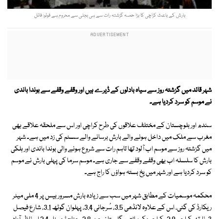
بارش کے باعث کراچی کا بڑا حصہ گزشتہ رات سے ہی بجلی سے محروم ہے فوٹو: فائل
شہر قائد میں گزشتہ روز سے سیاہ بادلوں کے ڈیرے ہیں اور وقفے وقفے سے بوندا باندی
نے موسم کو سرد کردیا ہے۔
سندھ اور بلوچستان کے مختلف علاقوں کی طرح کراچی اور اس سے ملحقہ علاقے بھی
مغرب سے ملک میں داخل ہونے والے بارش برسانے والے سسٹم کی زد میں ہے۔ شہر
میں گزشتہ روز سے موسم اب آلود تھا تاہم رات سے شروع ہونے والی بوندا باندی اور ہلکی
بارش کا سلسلہ اب بھی وقفے وقفے سے جاری ہے۔ موسم سرما کی پہلی بارش نے موسم
کو سرد کردیا ہے اور شہر میں یخ بستہ ہواؤں کا راج ہے۔
محکمہ موسمیات کے مطابق شہر میں سب سے زیادہ بارش مسرور بیس پر 4 ملی میٹر
ریکارڈ کی گئی، اس کے علاوہ لانڈھی 3.5، سُرجانی 3.4، پہلوان گوٹھ 3.1، شارع فیصل