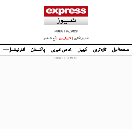
AUGUST 06, 2026
اشتہار لگائیں |
لائیو ٹی وی
| آج کا اخبار
صفحۂ اول
تازہ ترین
کھیل
خاص خبریں
پاکستان
انٹر نیشنل
ٹا