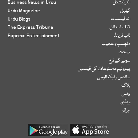
انٹر نیشنل
Business News in Urdu
کھیل
Urdu Magazine
انٹرٹینمنٹ
Urdu Blogs
لائف اسٹائل
The Express Tribune
ٹاپ ٹرینڈ
Express Entertainment
دلچسپ و عجیب
صحت
سونے کے نرخ
پیٹرولیم مصنوعات کی قیمتیں
سائنس و ٹیکنالوجی
بلاگ
بزنس
ویڈیوز
جرائم