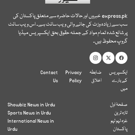
express.pk
خبروں اور حالات حاضرہ سے متعلق پاکستان کی
سب سے زیادہ وزٹ کی جانے والی ویب سائٹ ہے۔ اس ویب سائٹ
پر شائع شدہ تمام مواد کے جملہ حقوق بحق ایکسپریس میڈیا
گروپ محفوظ ہیں۔
ایکسپریس
ضابطہ
Privacy
Contact
کے بارے
اخلاق
Policy
Us
میں
صفحۂ اول
Showbiz News in Urdu
تازہ ترین
Sports News in Urdu
غزہ لہو لہو
International News in
پاکستان
Urdu