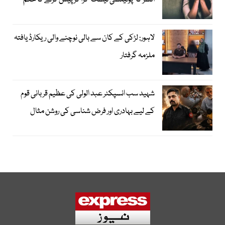
افسر کا ’پوٹینسی ٹیسٹ‘ کرا کر پیش کرنے کا حکم
لاہور: لڑکی کے کان سے بالی نوچنے والی ریکارڈ یافتہ
ملزمہ گرفتار
شہید سب انسپکٹر عبد الولی کی عظیم قربانی قوم
کے لیے بہادری اور فرض شناسی کی روشن مثال