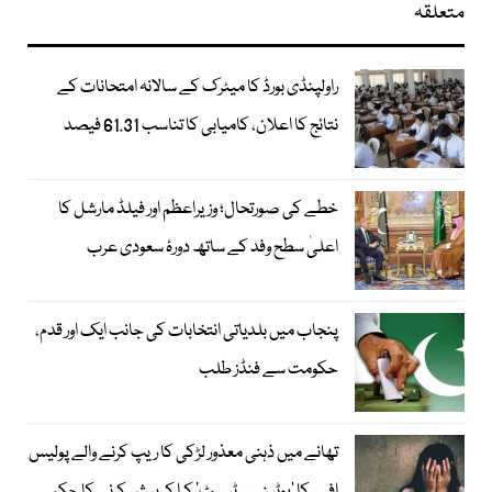
متعلقہ
راولپنڈی بورڈ کا میٹرک کے سالانہ امتحانات کے
نتائج کا اعلان، کامیابی کا تناسب 61.31 فیصد
خطے کی صورتحال؛ وزیراعظم اور فیلڈ مارشل کا
اعلیٰ سطح وفد کے ساتھ دورۂ سعودی عرب
پنجاب میں بلدیاتی انتخابات کی جانب ایک اور قدم،
حکومت سے فنڈز طلب
تھانے میں ذہنی معذور لڑکی کا ریپ کرنے والے پولیس