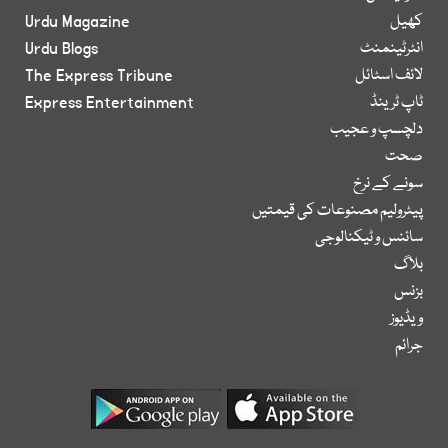
کھیل
Urdu Magazine
انٹرٹینمنٹ
Urdu Blogs
لائف اسٹائل
The Express Tribune
ٹاپ ٹرینڈ
Express Entertainment
دلچسپ و عجیب
صحت
سونے کے نرخ
پیٹرولیم مصنوعات کی قیمتیں
سائنس و ٹیکنالوجی
بلاگ
بزنس
ویڈیوز
جرائم