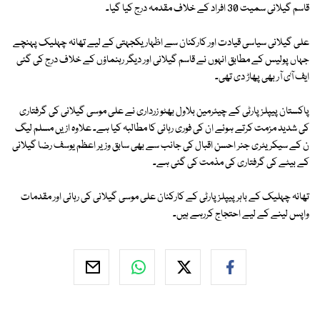
قاسم گیلانی سمیت 30 افراد کے خلاف مقدمہ درج کیا گیا۔
علی گیلانی سیاسی قیادت اور کارکنان سے اظہار یکجہتی کے لیے تھانہ چہلیک پہنچے
جہاں پولیس کے مطابق انہوں نے قاسم گیلانی اور دیگر رہنماؤں کے خلاف درج کی گئی
ایف آٗی آر بھی پھاڑ دی تھی۔
پاکستان پیپلز پارٹی کے چیئرمین بلاول بھٹو زرداری نے علی موسی گیلانی کی گرفتاری
کی شدید مزمت کرتے ہوئے ان کی فوری رہائی کا مطالبہ کیا ہے۔ علاوہ ازیں مسلم لیگ
ن کے سیکریٹری جنر احسن اقبال کی جانب سے بھی سابق وزیر اعظم یوسف رضا گیلانی
کے بیٹے کی گرفتاری کی مذمت کی گئی ہے۔
تھانہ چہلیک کے باہر پیپلز پارٹی کے کارکنان علی موسی گیلانی کی رہائی اور مقدمات
واپس لینے کے لیے احتجاج کررہے ہیں۔