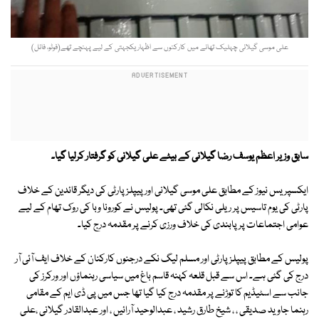
علی موسی گیلانی چہلیک تھانے میں کارکنوں سے اظہار یکجہتی کے لیے پہنچے تھے(فوٹو، فائل)
سابق وزیر اعظم یوسف رضا گیلانی کے بیٹے علی گیلانی کو گرفتار کرلیا گیا۔
ایکسپریس نیوز کے مطابق علی موسی گیلانی اور پیپلز پارٹی کی دیگر قائدین کے خلاف
پارٹی کی یوم تاسیس پر ریلی نکالی گئی تھی۔ پولیس نے کورونا وبا کی روک تھام کے لیے
عوامی اجتماعات پر پابندی کی خلاف ورزی کرنے پر مقدمہ درج کیا۔
پولیس کے مطابق پیپلز پارٹی اور مسلم لیگ نکے درجنوں کارکنان کے خلاف ایف آئی آر
درج کی گئی ہے۔ اس سے قبل قلعہ کہنہ قاسم باغ میں سیاسی رہنماؤں اور ورکرز کی
جانب سے اسٹیڈیم کا توڑنے پر مقدمہ درج کیا گیا تھا جس میں پی ڈی ایم کے مقامی
رہنما جاوید صدیقی ، ، شیخ طارق رشید ، عبدالوحید آرائیں ، اور عبدالقادر گیلانی ،علی