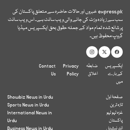
express.pk
خبروں اور حالات حاضرہ سے متعلق پاکستان کی
سب سے زیادہ وزٹ کی جانے والی ویب سائٹ ہے۔ اس ویب سائٹ
پر شائع شدہ تمام مواد کے جملہ حقوق بحق ایکسپریس میڈیا
گروپ محفوظ ہیں۔
ایکسپریس
ضابطہ
Privacy
Contact
کے بارے
اخلاق
Policy
Us
میں
صفحۂ اول
Showbiz News in Urdu
تازہ ترین
Sports News in Urdu
غزہ لہو لہو
International News in
پاکستان
Urdu
انٹر نیشنل
Business News in Urdu