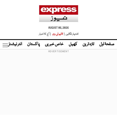
AUGUST 06, 2026
اشتہار لگائیں |
لائیو ٹی وی
| آج کا اخبار
صفحۂ اول
تازہ ترین
کھیل
خاص خبریں
پاکستان
انٹر نیشنل
ٹا