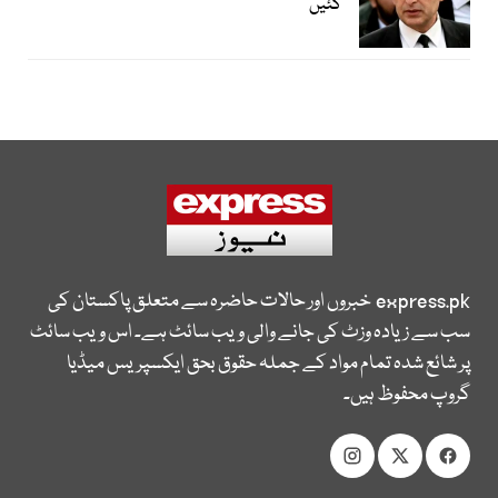
گئیں
express.pk
خبروں اور حالات حاضرہ سے متعلق پاکستان کی
سب سے زیادہ وزٹ کی جانے والی ویب سائٹ ہے۔ اس ویب سائٹ
پر شائع شدہ تمام مواد کے جملہ حقوق بحق ایکسپریس میڈیا
گروپ محفوظ ہیں۔