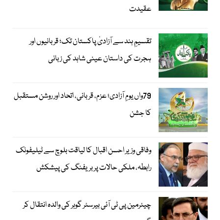
عقیدت
تقسیمِ ہند سے آزادیٔ پاکستان تک؛ قربانیوں اور
ہجرت کی داستان عینی شاہد کی زبانی
79واں یومِ آزادی؛ عزم، قربانی، اتحاد اور روشن مستقبل
کا جشن
وفاقی وزیر احسن اقبال کا لیاقت بلوچ سے ٹیلیفونک
رابطہ، ملکی حالات پر بریفنگ کی پیشکش
چیئرمین پی ٹی آئی بیرسٹر گوہر کی والدہ انتقال کر