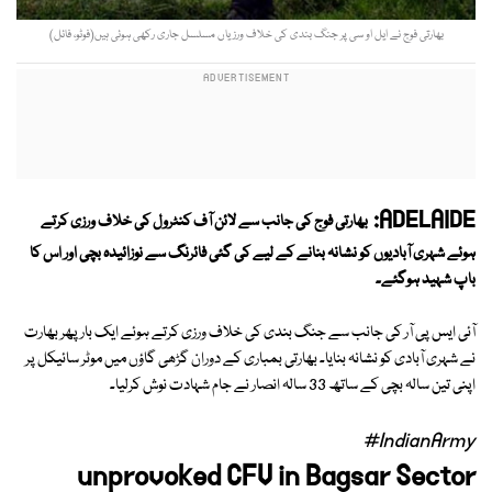
بھارتی فوج نے ایل او سی پر جنگ بندی کی خلاف ورزیاں مسلسل جاری رکھی ہوئی ہیں(فوٹو، فائل)
ADELAIDE:
بھارتی فوج کی جانب سے لائن آف کنٹرول کی خلاف ورزی کرتے
ہوئے شہری آبادیوں کو نشانہ بنانے کے لیے کی گئی فائرنگ سے نوزائیدہ بچی اور اس کا
باپ شہید ہوگئے۔
آئی ایس پی آر کی جانب سے جنگ بندی کی خلاف ورزی کرتے ہوئے ایک بار پھر بھارت
نے شہری آبادی کو نشانہ بنایا۔ بھارتی بمباری کے دوران گڑھی گاؤں میں موٹر سائیکل پر
اپنی تین سالہ بچی کے ساتھ 33 سالہ انصار نے جام شہادت نوش کرلیا۔
#IndianArmy
unprovoked CFV in Bagsar Sector