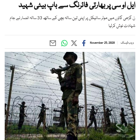
ایل او سی پر بھارتی فائرنگ سے باپ بیٹی شہید
ن گڑھی گاؤں میں موٹر سائیکل پر اپنی تین سالہ بچی کے ساتھ 33 سالہ انصار نے جام
شہادت نوش کرلیا
ویب ڈیسک
November 25, 2020