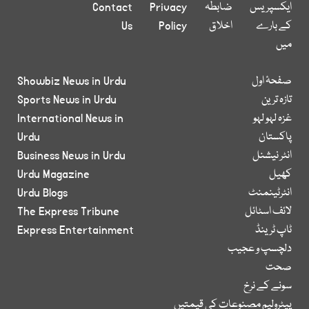
ایکسپریس
ضابطہ
Privacy
Contact
کے بارے
اخلاق
Policy
Us
میں
صفحۂ اول
Showbiz News in Urdu
تازہ ترین
Sports News in Urdu
غزہ لہو لہو
International News in
پاکستان
Urdu
انٹر نیشنل
Business News in Urdu
کھیل
Urdu Magazine
انٹرٹینمنٹ
Urdu Blogs
لائف اسٹائل
The Express Tribune
ٹاپ ٹرینڈ
Express Entertainment
دلچسپ و عجیب
صحت
سونے کے نرخ
پیٹرولیم مصنوعات کی قیمتیں