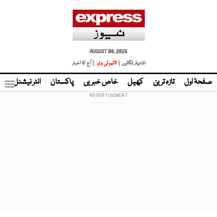
AUGUST 08, 2026
اشتہار لگائیں |
لائیو ٹی وی
| آج کا اخبار
صفحۂ اول
تازہ ترین
کھیل
خاص خبریں
پاکستان
انٹر نیشنل
ٹا