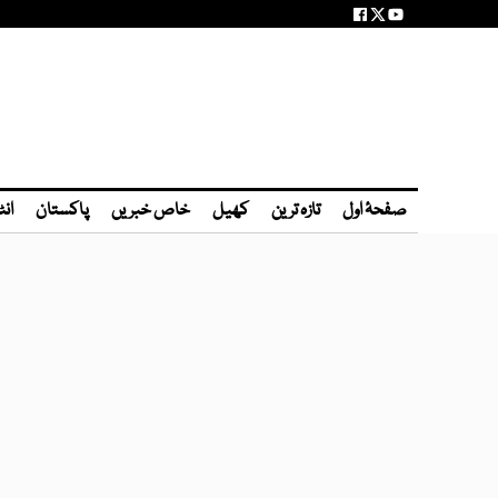
صفحۂ اول
تازہ ترین
کھیل
خاص خبریں
پاکستان
انٹ