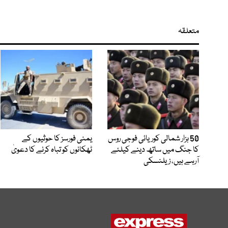
متعلقہ
50 ہزار شمالی کوریائی فوجی روس
یمنی فورسز کا حوثیوں کے
کا جنگ میں ساتھ دینے کیلئے
ٹھکانوں کو تباہ کرنے کا دعویٰ
آرہے ہیں، زیلنسکی