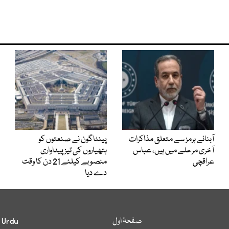
آبنائے ہرمز سے متعلق مذاکرات
پینٹاگون نے صنعتوں کو
آخری مرحلے میں ہیں، عباس
ہتھیاروں کی تیز پیداواری
عراقچی
منصوبے کیلئے 21 دن کا وقت
دے دیا
صفحۂ اول
 Urdu