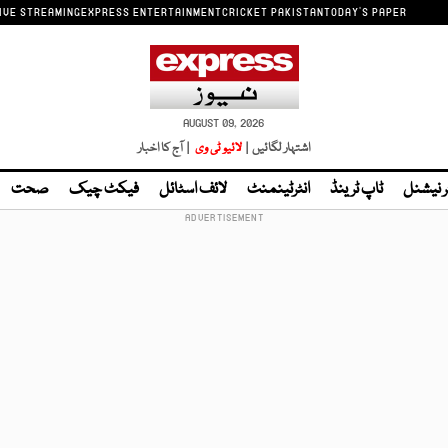
IVE STREAMING
EXPRESS ENTERTAINMENT
CRICKET PAKISTAN
TODAY'S PAPER
AUGUST 09, 2026
اشتہار لگائیں |
لائیو ٹی وی
| آج کا اخبار
ر نیشنل
ٹاپ ٹرینڈ
انٹرٹینمنٹ
لائف اسٹائل
فیکٹ چیک
صحت