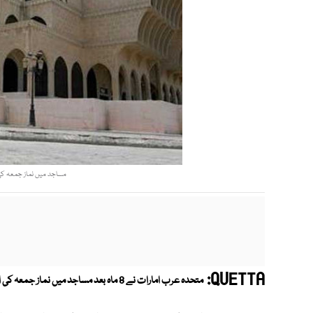
مساجد میں نماز جمعہ کی ادائیگی کا اطلا
QUETTA:
متحدہ عرب امارات نے 8 ماہ بعد مساجد میں نماز جمعہ کی ادائیگی کی اجازت دے دی ہے۔