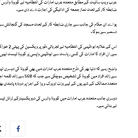
ضابطہ کار کے تحت نماز جمعہ کی ادائیگی کی اجازت دے دی ہے۔
دسمبر سے ہوگا۔
اس کے علاوہ
ہے، ان افراد کا امارات کی کسی ریاست سے ابوظہبی واپسی پر کورونا ٹیسٹ نہیں ل
سے زائد افراد میں کورونا 
متعدد ممالک کے شہریوں کے لیے وزٹ اورورک ویزا کے اجرا پر دوبارہ پابندی ب
دوسری جانب متحدہ عرب امارات میں کورونا وائرس کی دوویکسینزکے ٹرائل تی
نے بنائی ہے۔