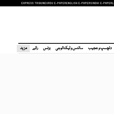
EXPRESS TRIBUNE
URDU E-PAPER
ENGLISH E-PAPER
SINDHI E-PAPER
L
دلچسپ و عجیب
سائنس و ٹیکنالوجی
بزنس
رائے
مزید