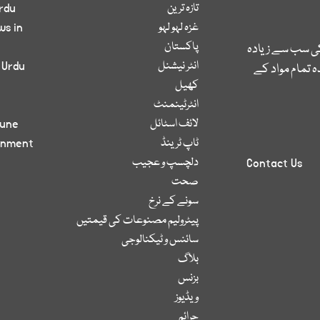
تازہ ترین
rdu
غزہ لہو لہو
ws in
پاکستان
کی سب سے زیادہ
انٹر نیشنل
 Urdu
 تمام مواد کے
کھیل
انٹرٹینمنٹ
لائف اسٹائل
bune
ٹاپ ٹرینڈ
inment
دلچسپ و عجیب
Contact Us
صحت
سونے کے نرخ
پیٹرولیم مصنوعات کی قیمتیں
سائنس و ٹیکنالوجی
بلاگ
بزنس
ویڈیوز
جرائم