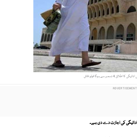
ق 4 دسمبر سے ہوگا فوٹو: فائل