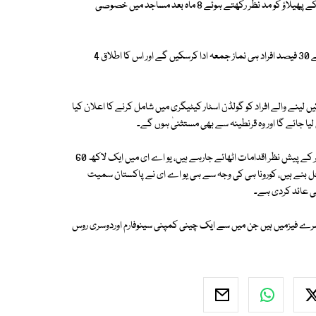
عرب ویب سائیٹ کے مطابق متحدہ عرب امارات کی انتظامیہ نے کورونا وائرس کے پھیلاؤ کو مد نظر رکھتے ہوئے 8 ماہ بعد مساجد میں خصوصی
یو اے ای حکام کی جانب سے جاری ضابطہ کار کے تحت مسجد کی گنجائش سے 30 فیصد افراد ہی نماز جمعہ ادا کرسکیں گے اور اس کا اطلاق 4
 ابو ظہبی کی انتظامیہ نے تجرباتی طور پر ویکسین کی پہلی 2 خوراکیں لینے والے افراد کو گولڈن اسٹار کیٹیگری میں شامل کرنے کا اعلان کیا
یا جائے گا اور وہ قرنطینہ سے بھی مستثنیٰ ہوں گے۔
واضح رہے کہ دنیا بھر کی طرح متحدہ عرب امارات میں بھی کورونا کی دوسری لہر کے پیش نظر اقدامات اٹھائے جارہے ہیں، یو اے ای میں ایک لاکھ 60
کی تشخیص ہوچکی ہے جب کہ 560 سے زائد لقمہ اجل بنے ہیں، کورونا ہی کی وجہ سے ہی یو اے ای نے پاکستان سمیت
ھی عائد کردی ہے۔
سرے فیزمیں ہیں جن میں سے ایک چینی کمپنی سینوفارم اوردوسری روس