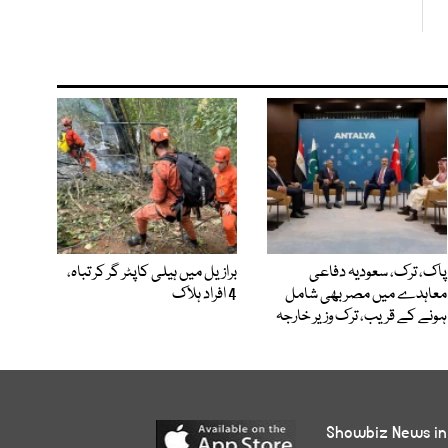
پاک، ترک، سعودیہ دفاعی
برازیل میں ہیلی کاپٹر گر کر تباہ،
معاہدے میں مصر بھی شامل
4 افراد ہلاک
ہونے کے قریب، ترک وزیر خارجہ
Showbiz News in