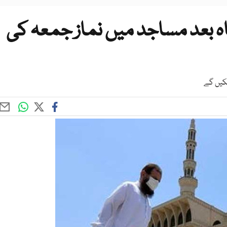
ہ عرب امارات میں 8 ماہ بعد مساجد میں نماز جمعہ کی