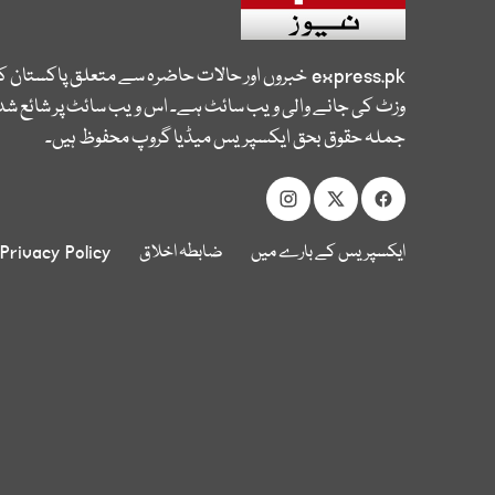
express.pk
خبروں اور حالات حاضرہ سے متعلق پاکستان 
وزٹ کی جانے والی ویب سائٹ ہے۔ اس ویب سائٹ پر شائع شدہ
جملہ حقوق بحق ایکسپریس میڈیا گروپ محفوظ ہیں۔
ایکسپریس کے بارے میں
ضابطہ اخلاق
Privacy Policy