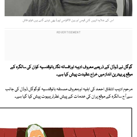
اس کے علاوہ انہیں کئی قومی اور بین الااقوامی ایورڈ بھی دیئے گئے ہیں: فوٹو: فائل
گوگل نے ڈوڈل کے ذریعے معروف ادیبہ اورافسانہ نگار بانوقدسیہ کوان کی سالگرہ کے
موقع پربہترین انداز میں خراج عقیدت پیش کیا ہے۔
مرحوم ادیب اشفاق احمد کی اہلیہ اورمعروف مصنفہ بانوقدسیہ کوگوگل ڈوڈل کی جانب
سے آج سالگرہ کے موقع پران کی خدمات کے پیش نظرٹریبیوٹ پیش کیا گیا ہے۔