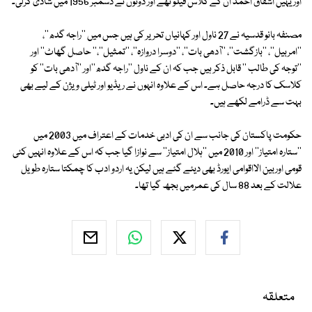
اور یہیں اشفاق احمد ان کے کلاس فیلو تھے اور دونوں نے دسمبر 1956 میں شادی کرلی۔
مصنفہ بانو قدسیہ نے 27 ناول اور کہانیاں تحریر کی ہیں جس میں ''راجہ گدھ''،
''امربیل''، ''بازگشت''، ''آدھی بات''، ''دوسرا دروازہ''، ''تمثیل''،'' حاصل گھاٹ'' اور
''توجہ کی طالب '' قابل ذکر ہیں جب کہ ان کے ناول ''راجہ گدھ''اور ''آدھی بات'' کو
کلاسک کا درجہ حاصل ہے۔ اس کے علاوہ انہوں نے ریڈیو اور ٹیلی ویژن کے لیے بھی
بہت سے ڈرامے لکھے ہیں۔
حکومت پاکستان کی جانب سے ان کی ادبی خدمات کے اعتراف میں 2003 میں
''ستارہ امتیاز'' اور 2010 میں ''ہلال امتیاز'' سے نوازا گیا جب کہ اس کے علاوہ انہیں کئی
قومی اوربین الااقوامی ایورڈ بھی دیئے گئے ہیں لیکن یہ اردو ادب کا چمکتا ستارہ طویل
علالت کے بعد 88 سال کی عمرمیں بجھ گیا تھا۔
متعلقہ