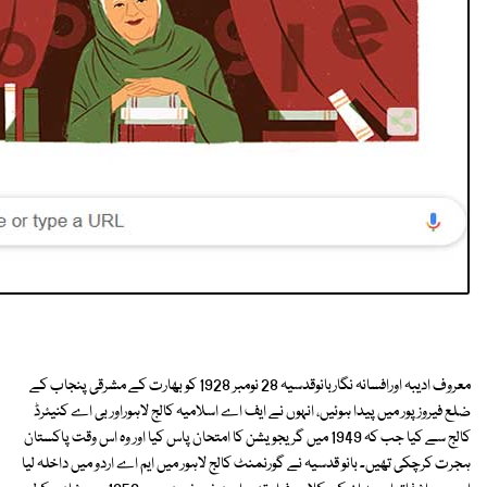
معروف ادیبہ اورافسانہ نگاربانوقدسیہ 28 نومبر 1928 کو بھارت کے مشرقی پنجاب کے
ضلع فیروز پور میں پیدا ہوئیں، انہوں نے ایف اے اسلامیہ کالج لاہوراور بی اے کنیئرڈ
کالج سے کیا جب کہ 1949 میں گریجویشن کا امتحان پاس کیا اور وہ اس وقت پاکستان
ہجرت کرچکی تھیں۔ بانو قدسیہ نے گورنمنٹ کالج لاہور میں ایم اے اردو میں داخلہ لیا