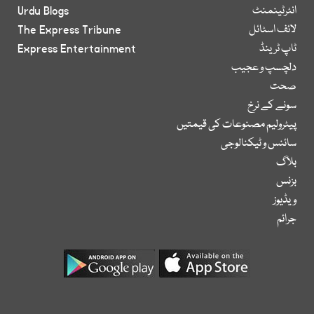
انٹرٹینمنٹ
Urdu Blogs
لائف اسٹائل
The Express Tribune
ٹاپ ٹرینڈ
Express Entertainment
دلچسپ و عجیب
صحت
سونے کے نرخ
پیٹرولیم مصنوعات کی قیمتیں
سائنس و ٹیکنالوجی
بلاگ
بزنس
ویڈیوز
جرائم