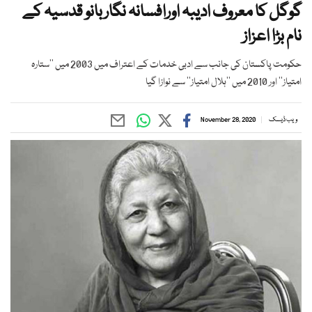
گوگل کا معروف ادیبہ اورافسانہ نگاربانو قدسیہ کے
نام بڑا اعزاز
حکومت پاکستان کی جانب سے ادبی خدمات کے اعتراف میں 2003 میں ’’ستارہ
امتیاز‘‘ اور 2010 میں ’’ہلال امتیاز‘‘ سے نوازا گیا
ویب ڈیسک
November 28, 2020