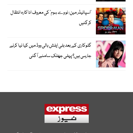
’اسپائیڈر مین: نو وے ہوم‘ کی معروف اداکارہ انتقال
کرگئیں
گلوکاری کے بعد بلی ایلش ہالی ووڈ میں کیا نیا کرنے
جارہی ہیں؟ پہلی جھلک سامنے آگئی