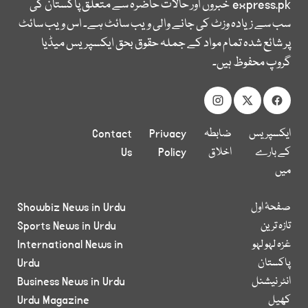
express.pk
خبروں اور حالات حاضرہ سے متعلق پاکستان کی
سب سے زیادہ وزٹ کی جانے والی ویب سائٹ ہے۔ اس ویب سائٹ
پر شائع شدہ تمام مواد کے جملہ حقوق بحق ایکسپریس میڈیا
گروپ محفوظ ہیں۔
ایکسپریس
ضابطہ
Privacy
Contact
کے بارے
اخلاق
Policy
Us
میں
صفحۂ اول
Showbiz News in Urdu
تازہ ترین
Sports News in Urdu
غزہ لہو لہو
International News in
پاکستان
Urdu
انٹر نیشنل
Business News in Urdu
کھیل
Urdu Magazine