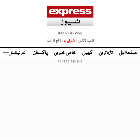
AUGUST 06, 2026
اشتہار لگائیں |
لائیو ٹی وی
| آج کا اخبار
صفحۂ اول
تازہ ترین
کھیل
خاص خبریں
پاکستان
انٹر نیشنل
ٹا