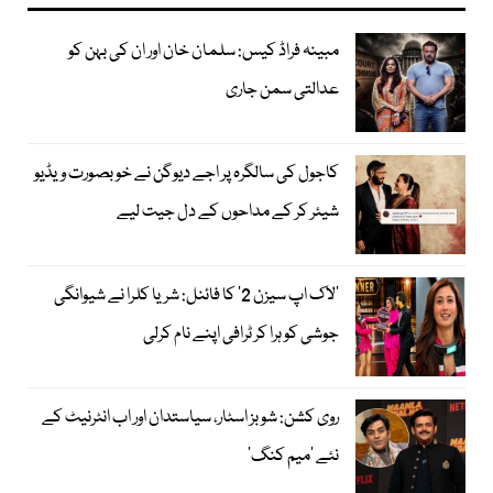
مبینہ فراڈ کیس: سلمان خان اور ان کی بہن کو
عدالتی سمن جاری
کاجول کی سالگرہ پر اجے دیوگن نے خوبصورت ویڈیو
شیئر کر کے مداحوں کے دل جیت لیے
’لاک اپ سیزن 2‘ کا فائنل: شریا کلرا نے شیوانگی
جوشی کو ہرا کر ٹرافی اپنے نام کرلی
روی کشن: شوبز اسٹار، سیاستدان اور اب انٹرنیٹ کے
نئے ’میم کنگ‘