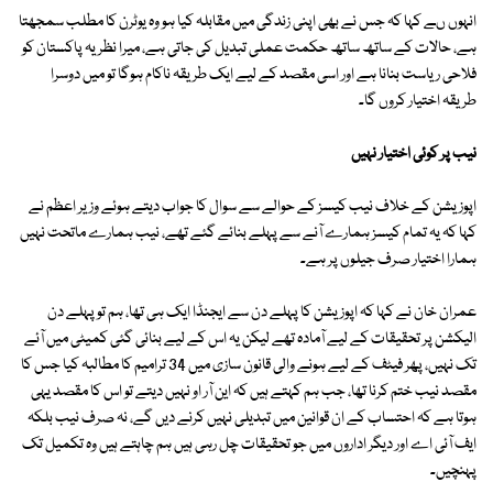
انہوں ںے کہا کہ جس نے بھی اپنی زندگی میں مقابلہ کیا ہو وہ یوٹرن کا مطلب سمجھتا
ہے، حالات کے ساتھ ساتھ حکمت عملی تبدیل کی جاتی ہے، میرا نظریہ پاکستان کو
فلاحی ریاست بنانا ہے اور اسی مقصد کے لیے ایک طریقہ ناکام ہوگا تو میں دوسرا
طریقہ اختیار کروں گا۔
نیب پر کوئی اختیار نہیں
اپوزیشن کے خلاف نیب کیسز کے حوالے سے سوال کا جواب دیتے ہوئے وزیر اعظم نے
کہا کہ یہ تمام کیسز ہمارے آنے سے پہلے بنائے گئے تھے، نیب ہمارے ماتحت نہیں
ہمارا اختیار صرف جیلوں پر ہے۔
عمران خان نے کہا کہ اپوزیشن کا پہلے دن سے ایجنڈا ایک ہی تھا، ہم تو پہلے دن
الیکشن پر تحقیقات کے لیے آمادہ تھے لیکن یہ اس کے لیے بنائی گئی کمیٹی میں آئے
تک نہیں، پھر فیٹف کے لیے ہونے والی قانون سازی میں 34 ترامیم کا مطالبہ کیا جس کا
مقصد نیب ختم کرنا تھا، جب ہم کہتے ہیں کہ این آر او نہیں دیتے تو اس کا مقصد یہی
ہوتا ہے کہ احتساب کے ان قوانین میں تبدیلی نہیں کرنے دیں گے، نہ صرف نیب بلکہ
ایف آئی اے اور دیگر اداروں میں جو تحقیقات چل رہی ہیں ہم چاہتے ہیں وہ تکمیل تک
پہنچیں۔