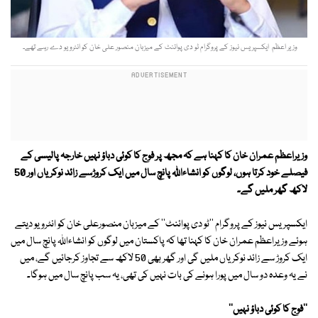
وزیر اعظم ایکسپریس نیوز کے پروگرام ٹو دی پوائنٹ کے میزبان منصور علی خان کو انٹرویو دے رہے تھے۔
وزیراعظم عمران خان کا کہنا ہے کہ مجھ پر فوج کا کوئی دباؤ نہیں خارجہ پالیسی کے
فیصلے خود کرتا ہوں، لوگوں کو انشاءاللہ پانچ سال میں ایک کروڑسے زائد نوکریاں اور 50
لاکھ گھر ملیں گے۔
ایکسپریس نیوز کے پروگرام ''ٹو دی پوائنٹ'' کے میزبان منصورعلی خان کو انٹرویو دیتے
ہوئے وزیراعظم عمران خان کا کہنا تھا کہ پاکستان میں لوگوں کو انشاءاللہ پانچ سال میں
ایک کروڑ سے زائد نوکریاں ملیں گی اور گھر بھی 50 لاکھ سے تجاوز کرجائیں گے، میں
نے یہ وعدہ دو سال میں پورا ہونے کی بات نہیں کی تھی، یہ سب پانچ سال میں ہوگا۔
''فوج کا کوئی دباؤ نہیں''