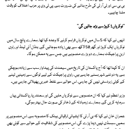
بی بی سی اور ٹی آر ٹی کی طرح بنانے کی ضرورت ہے، پی ٹی وی پر حزب اختلاف کو وقت
ملنا چاہیے۔
''نوکریاں 1 کروڑ سے بڑھ جائیں گی''
انہوں نے کہا کہ 5 سال میں نوکریاں فراہم کرنے کا وعدہ کیا تھا، ہمارے پانچ سال میں
نوکریاں ایک کروڑ اور گھر 50 لاکھ سے بھی زیادہ ہوجائیں گے، بنڈل آئی لینڈ اور راوی
اربن پراجیکٹ ہمارے دو بڑے منصوبے ہیں جس سے یہ ممکن ہوگا۔
ان کا کہنا تھا کہ آج پاکستان کی تاریخ میں سیمنٹ کی پیداوار سب سے زیادہ ہوچکی
ہے، یہ دو نئے شہر بسنے جارہے ہیں، راوی پراجیکٹ کے لیے لوگوں سے زمینیں لینے
کے کوئی زبردستی نہیں کی جارہی، اس حوالے سے غلط خبریں پھیلائی جارہی ہیں۔
وزیر اعظم نے کہا کہ ان منصوبوں سے نوکریاں ملیں گی اور سمندر پار پاکستانی یہاں
سرمایہ کریں گے، ہمارے زرمبادلہ کے ذخائر کی صورت حال بہتر ہوگی۔
عمران خان نے کہا کہ بی آر ٹی کا ایشیائی ترقیاتی بینک کا منصوبہ ہے، اس منصوبے پر
ہمیں سبسڈی نہیں دینا پڑے گی، اس منصوبے کی شفافیت کے حوالے سے کوئی بھی