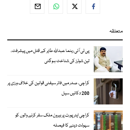
متعلقہ
پی ٹی آئی رہنما عبداللہ طایر کے قتل میں پیشرفت،
تین شوٹرز کی شناخت ہوگئی
کراچی، صدر میں فائر سیفٹی قوانین کی خلاف ورزی پر
200 دکانیں سیل
کراچی ایئرپورٹ پر بیرون ملک سفر کرنے والوں کو
سہولت دینے کا فیصلہ