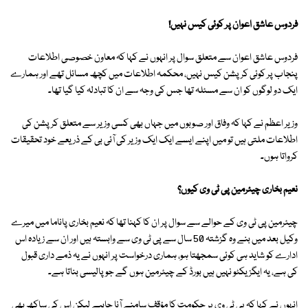
فردوس عاشق اعوان پر کوئی کیس نہیں!
فردوس عاشق اعوان سے متعلق سوال پر انہوں نے کہا کہ معاون خصوصی اطلاعات
پنجاب پر کوئی کرپشن کیس نہیں، محکمہ اطلاعات میں کچھ مسائل تھے اور ہمارے
ایک دو لوگوں کو ان سے مسئلہ تھا جس کی وجہ سے ان کا تبادلہ کیا گیا تھا۔
وزیر اعظم نے کہا کہ وفاق اور صوبوں میں جہاں بھی کسی وزیر سے متعلق کرپشن کی
اطلاعات ملتی ہیں تو میں اپنے ایسے ایک ایک وزیر کی آئی بی کے ذریعے خود تحقیقات
کرواتا ہوں۔
نعیم بخاری چیئرمین پی ٹی وی کیوں؟
چیئرمین پی ٹی وی کے حوالے سے سوال پر ان کا کہنا تھا کہ نعیم بخاری پاناما میں میرے
وکیل بعد میں بنے وہ گزشتہ 50 سال سے پی ٹی وی سے وابستہ ہیں اور ان سے زیادہ اس
ادارے کو شاید ہی کوئی سمجھتا ہو، ہماری درخواست پر انہوں نے یہ ذمے داری قبول
کی ہے، یہ ایگزیکٹو نہیں ہیں بورڈ کے چیئرمین ہوں گے جو پالیسی بناتا ہے۔
انہوں نے کہا کہ پی ٹی وی پر حکومت کا مؤقف سامنے آنا چاہیے لیکن اس کی ساکھ بھی