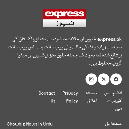
express.pk
خبروں اور حالات حاضرہ سے متعلق پاکستان کی
سب سے زیادہ وزٹ کی جانے والی ویب سائٹ ہے۔ اس ویب سائٹ
پر شائع شدہ تمام مواد کے جملہ حقوق بحق ایکسپریس میڈیا
گروپ محفوظ ہیں۔
ایکسپریس
ضابطہ
Privacy
Contact
کے بارے
اخلاق
Policy
Us
میں
صفحۂ اول
Showbiz News in Urdu