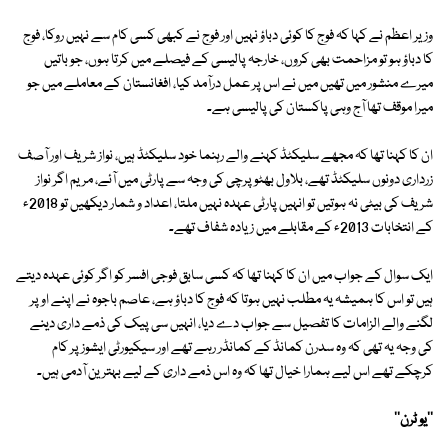
وزیر اعظم نے کہا کہ فوج کا کوئی دباؤ نہیں اور فوج نے کبھی کسی کام سے نہیں روکا، فوج
کا دباؤ ہو تو مزاحمت بھی کروں، خارجہ پالیسی کے فیصلے میں کرتا ہوں، جو باتیں
میرے منشور میں تھیں میں نے اس پر عمل درآمد کیا، افغانستان کے معاملے میں جو
میرا موقف تھا آج وہی پاکستان کی پالیسی ہے۔
ان کا کہنا تھا کہ مجھے سلیکٹڈ کہنے والے رہنما خود سلیکٹڈ ہیں، نواز شریف اور آصف
زرداری دونوں سلیکٹڈ تھے، بلاول بھٹو پرچی کی وجہ سے پارٹی میں آئے، مریم اگر نواز
شریف کی بیٹی نہ ہوتیں تو انہیں پارٹی عہدہ نہیں ملتا، اعداد و شمار دیکھیں تو 2018ء
کے انتخابات 2013ء کے مقابلے میں زیادہ شفاف تھے۔
ایک سوال کے جواب میں ان کا کہنا تھا کہ کسی سابق فوجی افسر کو اگر کوئی عہدہ دیتے
ہیں تو اس کا ہمیشہ یہ مطلب نہیں ہوتا کہ فوج کا دباؤ ہے، عاصم باجوہ نے اپنے اوپر
لگنے والے الزامات کا تفصیل سے جواب دے دیا، انہیں سی پیک کی ذمے داری دینے
کی وجہ یہ تھی کہ وہ سدرن کمانڈ کے کمانڈر رہے تھے اور سیکیورٹی ایشوز پر کام
کرچکے تھے اس لیے ہمارا خیال تھا کہ وہ اس ذمے داری کے لیے بہترین آدمی ہیں۔
''یو ٹرن''