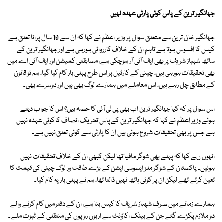
جہانگیر ترین کے پاس کوئی پارٹی عہدہ نہیں
جہانگیر خان ترین سے متعلق سوال پر وزیر اعظم نے کہا کہ ان سے 10 سال پرانا تعلق ہے
کیس کا افسوس ہوتا ہے تاہم ان کے خلاف کارروائی ہورہی ہے اور جہانگیر ترین کے
ساتھ شہباز شریف پر بھی ایف آئی آر ہوچکی ہے، مسابقتی کمیشن اور ایف آئی اے میں
بھی تحقیقات ہورہی ہیں، چینی کے کارٹیل پر اس طرح پہلی بار کام کیا گیا، ہم تو قانون
کے مطابق چل رہے ہیں، اس معاملے میں ہمارے لوگ بھی ہیں اور دوسرے بھی۔
اس سوال پر کہ کیا جہانگیر ترین اب بھی پی ٹی آئی کا حصہ ہیں؟ اس کا جواب دیتے
ہوئے وزیر اعظم نے کہا کہ جہانگیر ترین کے پاس تحریک انصاف کا کوئی عہدہ نہیں
ہے جس پر بھی تحقیقات شروع ہوئی ہیں ان کا پارٹی سے کوئی تعلق نہیں ہے۔
انہوں ںے کہا کہ پہلے بھی شوگر مافیا تھا لیکن کبھی ان کے خلاف تحقیقات نہیں
ہوئیں۔ پاکستان کے شوگر ملز ایسوسی ایشن کے بڑے طاقت ور لوگ چینی کی قیمت کا
تعین کرتے تھے لیکن ان پر کوئی ہاتھ نہیں ڈالتا تھا، ہم نے پہلی بار یہ کام کیا۔
ہمارے زمانے میں صرف شہباز شریف کا کیس بنا ہے، ان کے دفتر میں کام کرنے والے
دو ملازم پکڑے گئے جن کے بینک اکاؤنٹ سے اربوں روپوں کی منتقلی کے ثبوت ملے۔