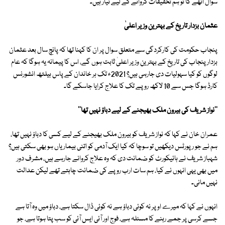
سوال اٹھے گا تو ہم تحقیقات کروانے کے لیے تیار ہیں۔
عثمان بزدار تاریخ کے بہترین وزیر اعلیٰ
پنجاب حکومت کی کارکردگی سے متعلق سوال پر ان کا کہنا تھا کہ پانچ سال بعد عثمان
بزدار پنجاب کی تاریخ کے بہترین وزیر اعلیٰ ثابت ہوں گے، اس کا پیمانہ یہ ہوگا کہ عام
لوگوں کو کیا سہولیات دی جارہی ہیں؟ 2021ء تک ہر خاندان کے پاس ہیلتھ انشورنس
کارڈ ہوگا جس سے 10 لاکھ روپے تک کا علاج کرایا جاسکے گا۔
''نواز شریف کی بیرون ملک بھیجنے کے لیے دباؤ نہیں تھا''
عمران خان نے کہا کہ نواز شریف کو بیرون ملک بھیجنے کے لیے کسی کا دباؤ نہیں تھا،
ہم نے جو رپورٹس دیکھیں تو سوچا کہ کیا ایک آدمی کو اتنی بیماریاں ہو بھی سکتی ہیں؟
شہباز شریف نے ہائیکورٹ کو ضمانت دی کہ وہ علاج کروانے جارہے ہیں، مشرف دور
میں بھی یہی انہوں نے کیا، ہم سات ارب روپے کی ضمانت چاہتے تھے لیکن عدالت
نہیں مانی۔
انہوں نے کہا کہ میرے اوپر نہ کوئی دباؤ ہے نہ کوئی ڈال سکتا ہے، دباؤ میں وہ آتا ہے
جسے کرسی پر جمے رہنے کا مسئلہ ہے، فوج اور آئی ایس آئی کو سب پتا ہوتا ہے، جو