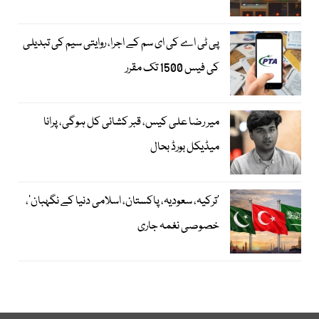
پی ٹی اے کی ای سم کے اجرا، روایتی سیم کی تبدیلی
کی فیس 1500 تک مقرر
میر رضا علی کیس، قبر کشائی کل ہوگی، پرانا
میڈیکل بورڈ بحال
‘ترکیہ، سعودیہ، پاکستان، اسلامی دنیا کے نگہبان’،
خصوصی نغمہ جاری