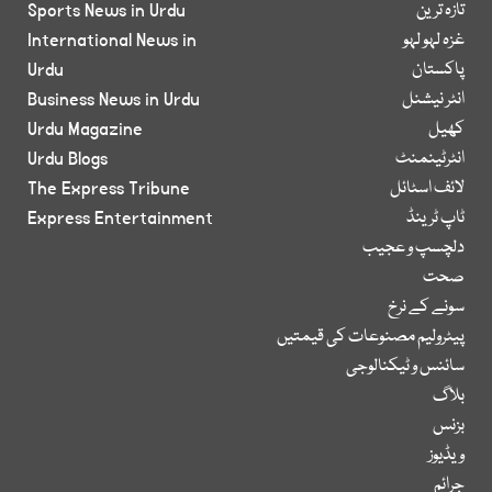
تازہ ترین
Sports News in Urdu
غزہ لہو لہو
International News in
پاکستان
Urdu
انٹر نیشنل
Business News in Urdu
کھیل
Urdu Magazine
انٹرٹینمنٹ
Urdu Blogs
لائف اسٹائل
The Express Tribune
ٹاپ ٹرینڈ
Express Entertainment
دلچسپ و عجیب
صحت
سونے کے نرخ
پیٹرولیم مصنوعات کی قیمتیں
سائنس و ٹیکنالوجی
بلاگ
بزنس
ویڈیوز
جرائم