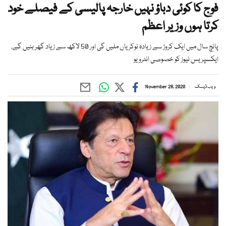
فوج کا کوئی دباؤ نہیں خارجہ پالیسی کے فیصلے خود
کرتا ہوں وزیر اعظم
پانچ سال میں ایک کروڑ سے زیادہ نوکریاں ملیں گی اور 50 لاکھ سے زیاد گھر بنیں گے،
ایکسپریس نیوز کو خصوصی انٹرویو
ویب ڈیسک
November 28, 2020