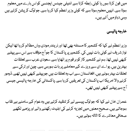
میں فون کرتا ہوں یا کوئی رابطہ کرتا ہے انٹیلی جینس ایجنسی کو اس بارے میں معلوم
ہوتا ہے، انہیں معلوم ہوتا ہے کہ کوئی وزیر اعظم کیا کررہا ہے، جو لوگ کرپشن کرتے ہیں
وہی دباؤ میں آتے ہیں۔
خارجہ پالیسی
وزیر اعظم نے کہا کہ کشمیر کا مسئلہ بھی تھا اور نریندر مودی وہاں مظالم کررہا تھا لیکن
نواز شریف نے کوئی بات نہیں کی، کشمیر پر پاکستان کا جو آج مؤقف ہے اس سے پہلے
کبھی نہیں تھا، ہم نے کشمیر کاز کو ہر فورم پر اٹھایا ہے، سعودی عرب سے تعلقات
بہترین ہیں، یو اے ای سے ویزے کے معاملے پر بات ہورہی ہے، چین اور ترکی سے
تعلقات بہتر ہوئے ہیں، افغانستان سے اب وہ تعلقات ہیں جو پہلے کبھی نہیں تھے، ڈومور
کرنے والا امریکا اب پاکستان کی تعریفیں کررہا ہے، پاکستانی کی خارجہ پالیسی جیسی
آج ہے پہلے کبھی نہیں تھی۔
عمران خان نے کہا کہ جو لوگ پیسے لے کر تنقید کرتے ہیں وہ عوام کے سامنے بے نقاب
ہوجاتے ہیں، صحیح معنوں میں تجزیہ کرنے کی اہلیت رکھنے والے اور پڑھے لکھے
صحافی معاشرے کا اثاثہ ہوتے ہیں۔