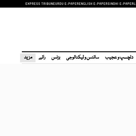
EXPRESS TRIBUNE
URDU E-PAPER
ENGLISH E-PAPER
SINDHI E-PAPER
L
دلچسپ و عجیب
سائنس و ٹیکنالوجی
بزنس
رائے
مزید