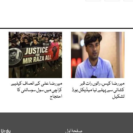
میر رضا کیس، راتوں رات قبر
میر رضا علی کے انصاف کیلیے
کشائی سے پہلے نیا میڈیکل بورڈ
کراچی میں سول سوسائٹی کا
تشکیل
احتجاج
صفحۂ اول
 Urdu