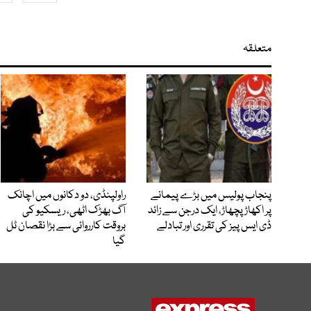
متعلقہ
پنجاب پولیس میں بڑے پیمانے
راولپنڈی، دو دکانوں میں اچانک
پر اکھاڑ پچھاڑ، ایک درجن سے زائد
آگ بھڑک اٹھی، ریسکیو کی
ڈی ایس پیز کی تقرری اور تبادلے
بروقت کارروائی سے بڑا نقصان ٹل
گیا