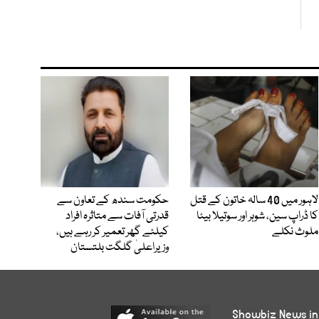
لاہور میں 40 سالہ خاتون کے قتل
حکومت سندھ کے تعاون سے
کا ڈراپ سین، شوہر اور سوتیلا بیٹا
قدرتی آفات سے متاثرہ افراد
ملوث نکلے
کیلئے گھر تعمیر کر رہے ہیں،
وزیراعلیٰ گلگت بلتستان
Showbiz News in