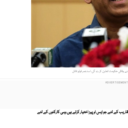
ے وفاقی حکومت تعاون کرے گی، اسدعمر فوٹو: فائل
تقاریب کے لئے جو ایس او پیز اختیار کرتے ہیں وہی کارکنوں کے لئے