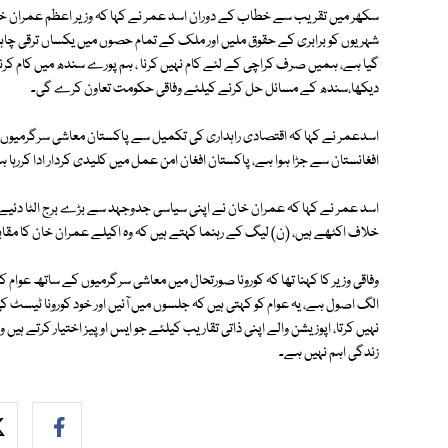
سکھر میں تقریب سے خطاب کے دوران اسد عمر نے کہا کہ وزیر اعظم عمران خان
شہریوں کو برابری کے حقوق ملیں اور ملک کے تمام حصوں میں یکساں ترقی چاہت
گیا ہے، ہمیں صرف کراچی کے لئے کام نہیں کرنا ، ہم پورے سندھ میں کام کرن
دیکھا،سندھ کے مسائل حل کرنے کیلئے وفاقی حکومت تعاون کرے گی۔
اسدعمر نے کہا کہ اقتصادی راہداری کی تکمیل سے پاکستان معاشی سرگرمیوں کا م
افغانستان سے جڑا ہوا ہے، پاکستان افغان امن عمل میں کلیدی کردار ادا کررہا 
اسد عمر نے کہا کہ عمران خان نے اپنی سیاسی جدوجہد سے بڑے برج الٹا دئیے
خلاف اکٹھے ہیں، (ن) لیگ کے رہنما کہتے ہیں کہ وہ اکیلے عمران خان کا مقا
وفاقی وزیر کا کہنا تھا کہ کورونا صورتحال میں معاشی سرگرمیوں کے ساتھ عوام
الگ اصول ہے، یہ عوام کو کہتی ہیں کہ جلسوں میں آئیں اور خود کورونا ٹیسٹ کی 
نہیں کرتا، اپوزیشن والے اپنی ذاتی تقاریب کیلئے جو ایس او پیز اختیار کرتے ہیں
زندگی اہم نہیں ہے۔