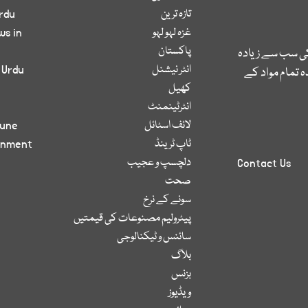
تازہ ترین
rdu
غزہ لہو لہو
ws in
پاکستان
کی سب سے زیادہ
انٹر نیشنل
 Urdu
 تمام مواد کے
کھیل
انٹرٹینمنٹ
لائف اسٹائل
bune
ٹاپ ٹرینڈ
inment
دلچسپ و عجیب
Contact Us
صحت
سونے کے نرخ
پیٹرولیم مصنوعات کی قیمتیں
سائنس و ٹیکنالوجی
بلاگ
بزنس
ویڈیوز