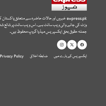
express.pk
خبروں اور حالات حاضرہ سے متعلق پاکستان 
وزٹ کی جانے والی ویب سائٹ ہے۔ اس ویب سائٹ پر شائع شدہ
جملہ حقوق بحق ایکسپریس میڈیا گروپ محفوظ ہیں۔
ایکسپریس کے بارے میں
ضابطہ اخلاق
Privacy Policy