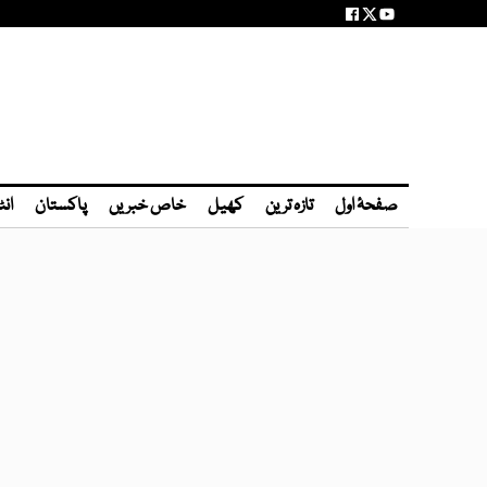
صفحۂ اول
تازہ ترین
کھیل
خاص خبریں
پاکستان
انٹ