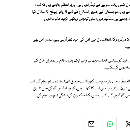
 کسی ایک صوبے کے لیڈر نہیں ہیں، وزیر اعظم چاہتے ہیں کہ تمام
ے ہیں، بلوچستان کے جنوبی اضلاع کے لئے تاریخی پیکج کا اعلان کیا
ا چاہتے ہیں۔ سکھر میں منفی تبدیلی دیکھی کچھ مثبت نہیں
رکز ہوگا، افغانستان میں امن کی امید نظر آرہی ہے، ہمارا امن بھی
ہے۔
، خود کو سیاسی خدا سمجھنے والے ایک پلیٹ فارم پر عمران خان کے
بلہ نہیں کرسکتے۔
 کاتحفظ ہماری ترجیح ہے، کورونا سے متعلق آصف زرداری اورعوام کے لیے
شرط پر تقریب میں آنے کا کہتے ہیں، کورونا لیڈر اور کارکن میں تفریق
 وہی کارکنوں کے لئے اپنائیں، کیا حکمران کی زندگی اہم اور عوام کی