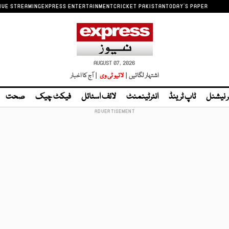
IVE STREAMING
EXPRESS ENTERTAINMENT
CRICKET PAKISTAN
TODAY'S PAPER
AUGUST 07, 2026
اشتہار لگائیں |
لائیو ٹی وی
| آج کا اخبار
ر نیشنل
ٹاپ ٹرینڈ
انٹرٹینمنٹ
لائف اسٹائل
فیکٹ چیک
صحت