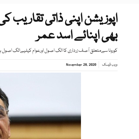
اپوزیشن اپنی ذاتی تقاریب کی 
بھی اپنائے اسد عمر
کورونا سےمتعلق آصف زرداری کا الگ اصول اورعوام کیلیےالگ اصول ہے
ویب ڈیسک
November 28, 2020