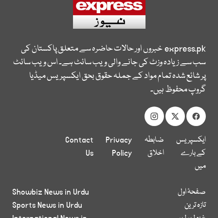
express.pk
خبروں اور حالات حاضرہ سے متعلق پاکستان کی
سب سے زیادہ وزٹ کی جانے والی ویب سائٹ ہے۔ اس ویب سائٹ
پر شائع شدہ تمام مواد کے جملہ حقوق بحق ایکسپریس میڈیا
گروپ محفوظ ہیں۔
ایکسپریس
ضابطہ
Privacy
Contact
کے بارے
اخلاق
Policy
Us
میں
صفحۂ اول
Showbiz News in Urdu
تازہ ترین
Sports News in Urdu