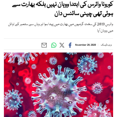
کورونا وائرس کی ابتدا ووہان نہیں بلکہ بھارت سے
ہوئی تھی چینی سائنس دان
وائرس 2019 کی سخت گرمیوں میں بھارت میں پیدا ہوا اور وہاں سے ستمبر کے اوائل
میں ووہان آیا
ویب ڈیسک
November 28, 2020