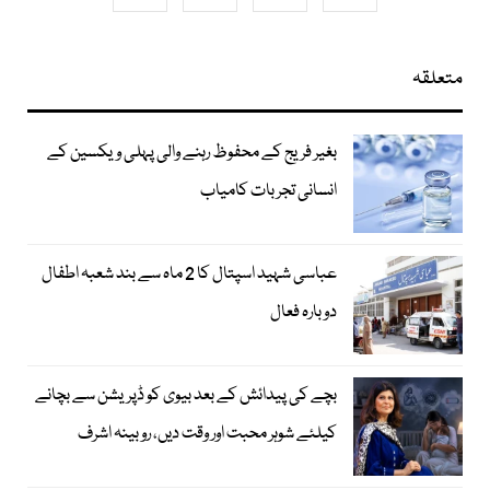
متعلقہ
بغیر فریج کے محفوظ رہنے والی پہلی ویکسین کے
انسانی تجربات کامیاب
عباسی شہید اسپتال کا 2 ماہ سے بند شعبہ اطفال
دوبارہ فعال
بچے کی پیدائش کے بعد بیوی کو ڈپریشن سے بچانے
کیلئے شوہر محبت اور وقت دیں، روبینہ اشرف