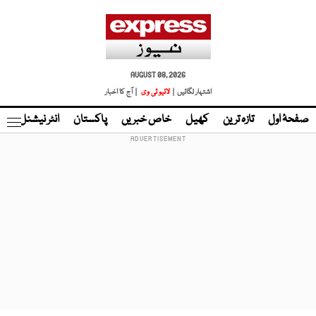
AUGUST 08, 2026
اشتہار لگائیں |
لائیو ٹی وی
| آج کا اخبار
صفحۂ اول
تازہ ترین
کھیل
خاص خبریں
پاکستان
انٹر نیشنل
ٹا