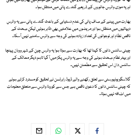
تھا کہ کورونا وائرس کی پیدائش 2019 میں سخت گرمی کے موسم میں بھارت میں ہوئی
اور یہ موزی وائرس جانوروں کے ذریعے گندے پانی میں منتقل ہوا۔
بھارت میں پینے کے صاف پانی کی عدم دستیابی کے باعث گندے پانی سے یہ وائرس
دیہاتیوں میں منتقل ہوا اور مریضوں میں علامتیں بھی ظاہر ہوئیں لیکن صحت کے
ناقص نظام اور نوجوانوں کی تعداد زیادہ ہونے کی وجہ سے وائرس سامنے نہیں آسکا۔
چینی سائنس دانوں کا کہنا تھا کہ بھارت سے ہوتا ہوا یہ وائرس چین کے شہر ووہان پہنچا
اور بہتر نظام صحت ہونے کی وجہ سے یہ وائرس پکڑ میں آگیا تاہم دیگر ممالک کے
سائنس دان اس تحقیق سے مطمئن نہیں۔
گلاسگو یونیورسٹی سے تعلق رکھنے والے ڈیوڈ رابرٹسن نے تحقیق کو مسترد کرتے ہوئے
کہ چینی سائنس دانوں کا دعویٰ ناقص ہے جس سے کورونا وائرس سے متعلق معلومات
میں اضافہ نہیں ہوتا۔