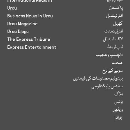
غزہ لہو لہو
International News in
پاکستان
Urdu
انٹر نیشنل
Business News in Urdu
کھیل
Urdu Magazine
انٹرٹینمنٹ
Urdu Blogs
لائف اسٹائل
The Express Tribune
ٹاپ ٹرینڈ
Express Entertainment
دلچسپ و عجیب
صحت
سونے کے نرخ
پیٹرولیم مصنوعات کی قیمتیں
سائنس و ٹیکنالوجی
بلاگ
بزنس
ویڈیوز
جرائم