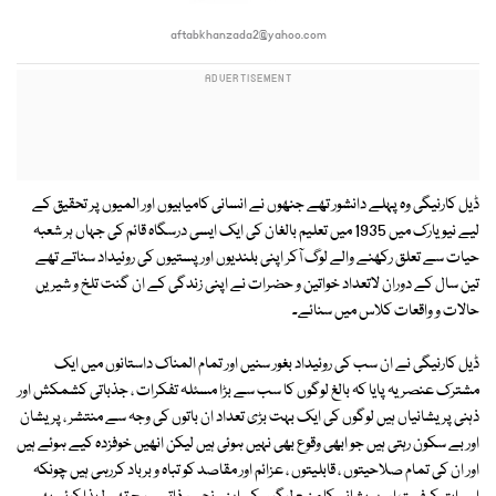
aftabkhanzada2@yahoo.com
ڈیل کارنیگی وہ پہلے دانشور تھے جنھوں نے انسانی کامیابیوں اور المیوں پر تحقیق کے
لیے نیو یارک میں 1935 میں تعلیم بالغان کی ایک ایسی درسگاہ قائم کی جہاں ہر شعبہ
حیات سے تعلق رکھنے والے لوگ آکر اپنی بلندیوں اور پستیوں کی روئیداد سناتے تھے
تین سال کے دوران لاتعداد خواتین و حضرات نے اپنی زندگی کے ان گنت تلخ و شیریں
حالات و واقعات کلاس میں سنائے۔
ڈیل کارنیگی نے ان سب کی روئیداد بغور سنیں اور تمام المناک داستانوں میں ایک
مشترک عنصر یہ پایا کہ بالغ لوگوں کا سب سے بڑا مسئلہ تفکرات ، جذباتی کشمکش اور
ذہنی پریشانیاں ہیں لوگوں کی ایک بہت بڑی تعداد ان باتوں کی وجہ سے منتشر ، پریشان
اور بے سکون رہتی ہیں جو ابھی وقوع بھی نہیں ہوئی ہیں لیکن انھیں خوفزدہ کیے ہوئے ہیں
اور ان کی تمام صلاحیتوں ، قابلیتوں ، عزائم اور مقاصد کو تباہ و برباد کررہی ہیں چونکہ