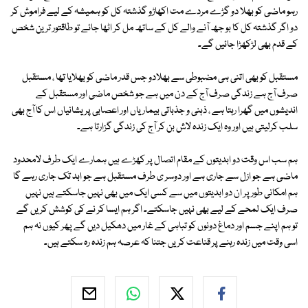
رہو ماضی کو بھلا دو گڑے مردے مت اکھاڑو گذشتہ کل کو ہمیشہ کے لیے فراموش کر
دو اگر گذشتہ کل کا بو جھ آنے والے کل کے ساتھ مل کر اٹھا جائے تو طاقتور ترین شخص
کے قدم بھی لڑکھڑا جائیں گے۔
مستقبل کو بھی اتنی ہی مضبوطی سے بھلادو جس قدر ماضی کو بھلایا تھا ، مستقبل
صرف آج ہے زندگی صرف آج کے دن میں ہے جو شخص ماضی اور مستقبل کے
اندیشوں میں گھرا رہتا ہے ، ذہنی و جذباتی بیماریاں اور اعصابی پریشانیاں اس کا آج بھی
سلب کرلیتی ہیں اور وہ ایک زندہ لاش بن کر آج کی زندگی گزارتا ہے۔
ہم سب اس وقت دو ابدیتوں کے مقام اتصال پر کھڑے ہیں ہمارے ایک طرف لامحدود
ماضی ہے جو ازل سے جاری ہے اور دوسر ی طرف مستقبل ہے جو ابد تک جاری رہے گا
ہم امکانی طور پر ان دو ابدیتوں میں سے کسی ایک میں بھی نہیں جاسکتے ہیں نہیں
صرف ایک لمحے کے لیے بھی نہیں جاسکتے۔ اگر ہم ایسا کر نے کی کوشش کریں گے
تو ہم اپنے جسم اور دماغ دونوں کو تباہی کے غار میں دھکیل دیں گے پھر کیوں نہ ہم
اسی وقت میں زندہ رہنے پر قناعت کریں جتنا کہ عرصہ ہم زندہ رہ سکتے ہیں۔