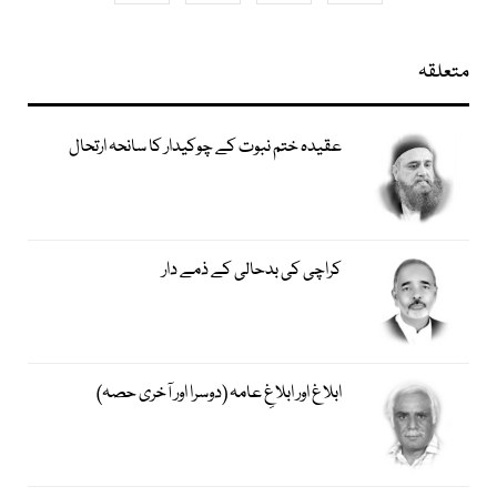
متعلقہ
عقیدہ ختم نبوت کے چوکیدار کا سانحہ ارتحال
کراچی کی بدحالی کے ذمے دار
ابلاغ اور ابلاغِ عامہ (دوسرا اور آخری حصہ)