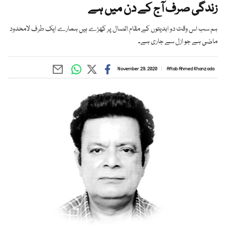
زندگی صرف آج کے دن میں ہے
ہم سب اس وقت دو ابدیتوں کے مقام اتصال پر کھڑے ہیں ہمارے ایک طرف لامحدود
ماضی ہے جو ازل سے جاری ہے۔
November 29, 2020
Aftab Ahmed Khanzada