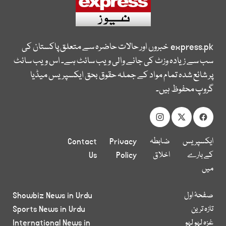
express.pk
خبروں اور حالات حاضرہ سے متعلق پاکستان کی
سب سے زیادہ وزٹ کی جانے والی ویب سائٹ ہے۔ اس ویب سائٹ
پر شائع شدہ تمام مواد کے جملہ حقوق بحق ایکسپریس میڈیا
گروپ محفوظ ہیں۔
ایکسپریس
ضابطہ
Privacy
Contact
کے بارے
اخلاق
Policy
Us
میں
صفحۂ اول
Showbiz News in Urdu
تازہ ترین
Sports News in Urdu
غزہ لہو لہو
International News in