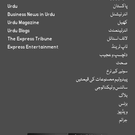
پاکستان
Urdu
انٹر نیشنل
Business News in Urdu
کھیل
Urdu Magazine
انٹرٹینمنٹ
Urdu Blogs
لائف اسٹائل
The Express Tribune
ٹاپ ٹرینڈ
Express Entertainment
دلچسپ و عجیب
صحت
سونے کے نرخ
پیٹرولیم مصنوعات کی قیمتیں
سائنس و ٹیکنالوجی
بلاگ
بزنس
ویڈیوز
جرائم