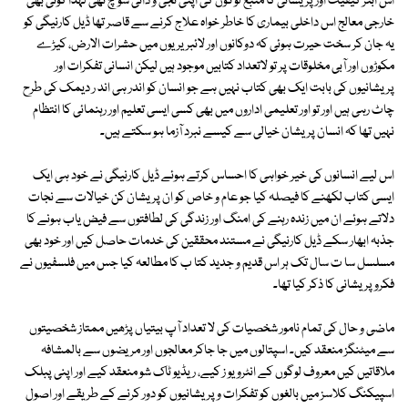
اس ابتر کیفیت اور پریشانی کا منبع لوگوں کی اپنی نجی و ذاتی سو چ تھی لہذا کوئی بھی
خارجی معالج اس داخلی بیماری کا خاطر خواہ علاج کرنے سے قاصر تھا ڈیل کارنیگی کو
یہ جان کر سخت حیرت ہوئی کہ دوکانوں اور لائبریریوں میں حشرات الارض، کیڑے
مکوڑوں اور آبی مخلوقات پر تو لاتعداد کتابیں موجود ہیں لیکن انسانی تفکرات اور
پریشانیوں کی بابت ایک بھی کتاب نہیں ہے جو انسان کو اندر ہی اند ر دیمک کی طرح
چاٹ رہی ہیں اور تو اور تعلیمی اداروں میں بھی کسی ایسی تعلیم اور رہنمائی کا انتظام
نہیں تھا کہ انسان پریشان خیالی سے کیسے نبرد آزما ہو سکتے ہیں۔
اس لیے انسانوں کی خیر خواہی کا احساس کرتے ہوئے ڈیل کارنیگی نے خود ہی ایک
ایسی کتاب لکھنے کا فیصلہ کیا جو عام و خاص کو ان پریشان کن خیالات سے نجات
دلاتے ہوئے ان میں زندہ رہنے کی امنگ اور زندگی کی لطافتوں سے فیض یاب ہونے کا
جذبہ ابھار سکے ڈیل کارنیگی نے مستند محققین کی خدمات حاصل کیں اور خود بھی
مسلسل سا ت سال تک ہر اس قدیم و جدید کتا ب کا مطالعہ کیا جس میں فلسفیوں نے
فکرو پریشانی کا ذکر کیا تھا۔
ماضی و حال کی تمام نامور شخصیات کی لا تعداد آپ بیتیاں پڑھیں ممتاز شخصیتوں
سے میٹنگز منعقد کیں۔ اسپتالوں میں جا جاکر معالجوں اور مریضوں سے بالمشافہ
ملاقاتیں کیں معروف لوگوں کے انٹرویو ز کیے، ریڈیو ٹاک شو منعقد کیے اور اپنی پبلک
اسپیکنگ کلاسز میں بالغوں کو تفکرات و پریشانیوں کو دور کرنے کے طریقے اور اصول