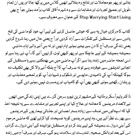
بتائے اور پھر جو معاملات اور نتائج و ہ بتلاتے انھیں کلاس میں پرکھا جاتا اور یوں ان تمام
طویل اور عمیق تجربات اور مشاہدات سے و ہ شہر ہ آفاق کتاب برآمد ہوئی جو آ ج بھی
Stop Worrying: Start Living کے عنوان سے معروف ہے۔
کتاب کا مرکزی خیال یہ ہے کہ خوشی حاصل کرنے کے لیے آپ خود کو ما ضی کی تلخ
یادوں سے اور مستقبل کے تفکرات سے آزاد کردیں اور آ ج یعنی حال میں رہنا شروع کردیں
یعنی زندگی صرف آج کا دن ہے بیتے ہوئے ایام نہیں اور نہ ہی آنے والے ایام۔ ماضی
ہمیشہ ہمیشہ کے لیے جاچکا ہے اور پھر کبھی لوٹ کر نہیں آئے گا۔ آپ نے رہنا ہے تو
اسی لمحہ حاضر میں زندہ رہنا ہے اگر آپ ماضی میں ہی بھٹکتے رہے یا مستقبل کے
انجانے اندیشوں سے خوفزدہ رہے تو نہ صرف آپ کا آج بلکہ آنے والا کل بھی تکلیف دہ
ہوگا کیونکہ آپ کی ناامیدی ، مایوسی اور شکوک و شبہات آپ کو ہر لمحے متذبذب اور
پریشان رکھتے ہوئے کبھی بھی آپ کو کامیاب اور پرمسرت نہیں ہونے دیں گے۔
ڈاکٹر ولیم آسکر برطانیہ کے مشہور ترین نیورو سرجن گزرے ہیں اپنی زندگی میں انھوں
نے لاتعداد مریضوں کا معائنہ اور علاج کیا اور اپنے تجربے اور مشاہدے سے یہ نتیجہ اخذ
کیا کہ اسپتالوں میں نصف سے زیادہ بستر اعصابی اور جذباتی بیماریوں کے مریضوں
سے بھرے نظر آتے ہیں۔ وہ اپنے مریضوں کو یہ نصیحت کیا کرتے تھے کہ ماضی مرحوم
کے آہنی دروازے ہمیشہ کے لیے بند کر دو اور مستقبل نوزائیدہ کے آہنی دروازے گرادو۔
اس کے بعد تم بالکل صحیح ، تندرست اور سلامت رہو گے۔ صرف اور صرف آج میں زندہ