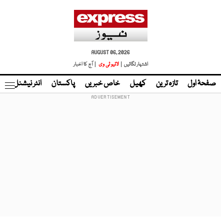
AUGUST 06, 2026
اشتہار لگائیں |
لائیو ٹی وی
| آج کا اخبار
صفحۂ اول
تازہ ترین
کھیل
خاص خبریں
پاکستان
انٹر نیشنل
ٹا