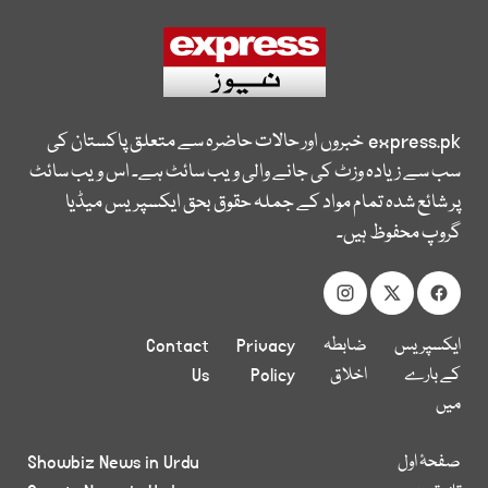
express.pk
خبروں اور حالات حاضرہ سے متعلق پاکستان کی
سب سے زیادہ وزٹ کی جانے والی ویب سائٹ ہے۔ اس ویب سائٹ
پر شائع شدہ تمام مواد کے جملہ حقوق بحق ایکسپریس میڈیا
گروپ محفوظ ہیں۔
ایکسپریس
ضابطہ
Privacy
Contact
کے بارے
اخلاق
Policy
Us
میں
صفحۂ اول
Showbiz News in Urdu