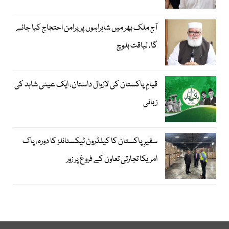
آج ملک بھر میں شاہراہوں پر پرامن احتجاج کیا جائے
گا، لیاقت بلوچ
قیامِ پاکستان کی لازوال داستان، ایک عینی شاہد کی
زبانی
سفیرِ پاکستان کا کیلڈرون ٹیکسٹائلز کا دورہ، پاک
امریکا تجارتی تعاون کے فروغ پر زور