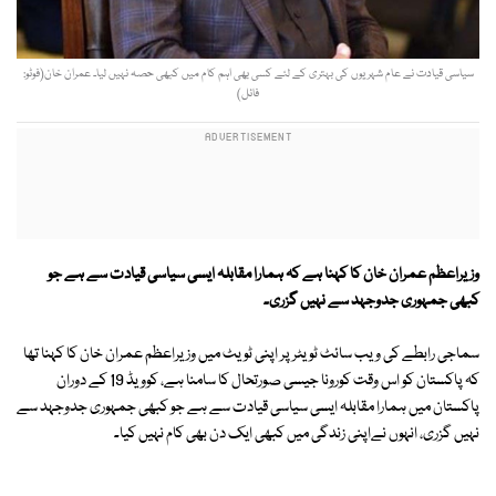
سیاسی قیادت نے عام شہریوں کی بہتری کے لئے کسی بھی اہم کام میں کبھی حصہ نہیں لیا۔ عمران خان(فوٹو:
فائل)
وزیراعظم عمران خان کا کہنا ہے کہ ہمارا مقابلہ ایسی سیاسی قیادت سے ہے جو
کبھی جمہوری جدوجہد سے نہیں گزری۔
سماجی رابطے کی ویب سائٹ ٹویٹر پر اپنی ٹویٹ میں وزیراعظم عمران خان کا کہنا تھا
کہ پاکستان کو اس وقت کورونا جیسی صورتحال کا سامنا ہے، کوویڈ 19 کے دوران
پاکستان میں ہمارا مقابلہ ایسی سیاسی قیادت سے ہے جو کبھی جمہوری جدوجہد سے
نہیں گزری، انہوں نےاپنی زندگی میں کبھی ایک دن بھی کام نہیں کیا۔