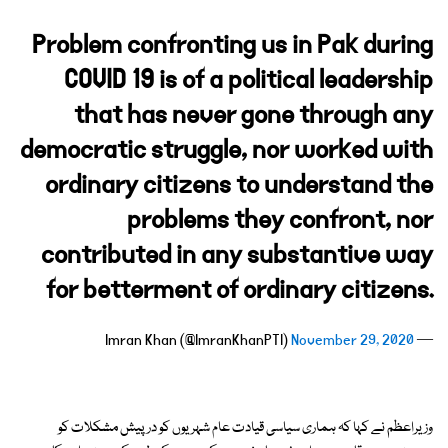
Problem confronting us in Pak during
COVID 19 is of a political leadership
that has never gone through any
democratic struggle, nor worked with
ordinary citizens to understand the
problems they confront, nor
contributed in any substantive way
for betterment of ordinary citizens.
November 29, 2020
— Imran Khan (@ImranKhanPTI)
وزیراعظم نے کہا کہ ہماری سیاسی قیادت عام شہریوں کو درپیش مشکلات کو