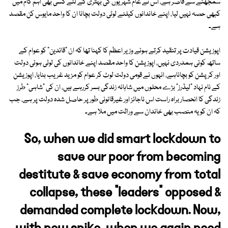
سمجھنے سے قاصر ہے، اس نے عام شہریوں کی بہتری کے لئے کسی بھی اہم کام میں
کبھی حصہ نہیں لیا، اپنے خاندانوں کیلئے لوٹی دولت بچانا ان کا واحد مایوس کن مقصد
ہے۔
اپوزیشن قیادت پر تنقید کرتے ہوئے وزیر اعظم کا کہنا تھا کہ ان "قائدین" کو عوام کے
ساتھ کوئی ہمدردی نہیں، اپوزیشن کا واحد مقصد اپنے خاندانوں کی لوٹی ہوئی دولت
اور کرپشن کو بچاناہے، انہوں نے قومی دولت لوٹ کر عوام کو مزید غریب بنایا، اپوزیشن
کے نام نہاد "لیڈرز" بڑے محلوں میں شاہانہ زندگی بسر کررہے ہیں، ان کی "شاہی" طرز
زندگی کا انحصار براہ راست اس ناجائز اور غیرقانونی طور پر حاصل شدہ دولت پر ہے، جب
کہ ان کو یہ منصب بھی خاندان سے وراثت میں ملا ہے۔
So, when we did smart lockdown to
save our poor from becoming
destitute & save economy from total
collapse, these "leaders" opposed &
demanded complete lockdown. Now,