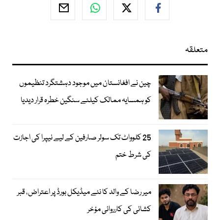
متعلقہ
چین نے افغانستان میں موجود دہشتگرد تنظیموں
کو ہمسایہ ممالک کیلئے سنگین خطرہ قرار دیدیا
25 کلوواٹ تک سولر صارفین کے لیے نیپرا کی اجازت
کی شرط ختم
میر رضا کے والد کا نئے میڈیکل بورڈ پر اعتراض، قبر
کشائی کی کارروائی مؤخر