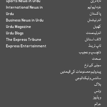
تازہ ترین
Sports News in Urdu
غزہ لہو لہو
International News in
پاکستان
Urdu
انٹر نیشنل
Business News in Urdu
کھیل
Urdu Magazine
انٹرٹینمنٹ
Urdu Blogs
لائف اسٹائل
The Express Tribune
ٹاپ ٹرینڈ
Express Entertainment
دلچسپ و عجیب
صحت
سونے کے نرخ
پیٹرولیم مصنوعات کی قیمتیں
سائنس و ٹیکنالوجی
بلاگ
بزنس
ویڈیوز
جرائم