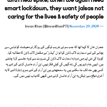
with new spike, when we again need
smart lockdown, they want jalsas not
caring for the lives & safety of people
November 29, 2020
— Imran Khan (@ImranKhanPTI)
عمران خان کا کہنا تھا کہ جب ہم نے غریب لوگوں کے روزگار اور معیشت کو تباہی سے
بچانے کے لئے اسمارٹ لاک ڈاؤن کیا تو ان "لیڈرز" نے مکمل لاک ڈاؤن کا مطالبہ کیا،
کورونا کی نئی لہر میں دوبارہ اسمارٹ لاک ڈاؤن کی ضرورت ہے تو یہ جلسے کرنا چاہتے
ہیں، انہیں عام شہریوں کی زندگیوں کی کوئی فکر نہیں، این آر او حاصل کرنے کے لئے یہ
کسی بھی حد تک جا سکتے ہیں، یہ سمجھتے ہیں این آر او کے لئے ہم پر دباؤ ڈالنے کا یہ
آخری موقع ہے، لیکن یہ این آر او حاصل کرنے میں کبھی کامیاب نہیں ہوں گے۔