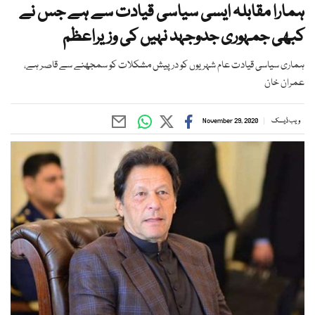
ہمارا مقابلہ ایسی سیاسی قیادت سے ہے جس نے
کبھی جمہوری جدوجہد نہیں کی وزیراعظم
ہماری سیاسی قیادت عام شہریوں کو درپیش مشکلات کو سمجھنے سے قاصر ہے،
عمران خان
ویب ڈیسک
November 29, 2020