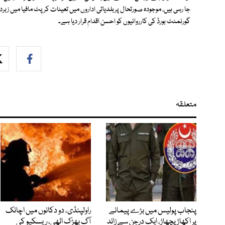
جا رہی ہیں، موجودہ صورتحال پربلدیاتی اداروں میں تعینات کرپٹ مافیا میں زب
گورنمنٹ بورڈ کی کارروائیوں کو احسن اقدام قرار دیا ہے۔
متعلقہ
پنجاب پولیس میں بڑے پیمانے
راولپنڈی، دو دکانوں میں اچانک
پر اکھاڑ پچھاڑ، ایک درجن سے زائد
آگ بھڑک اٹھی، ریسکیو کی