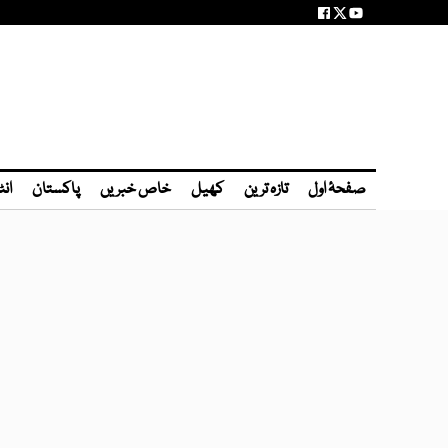
صفحۂ اول
تازہ ترین
کھیل
خاص خبریں
پاکستان
انٹ