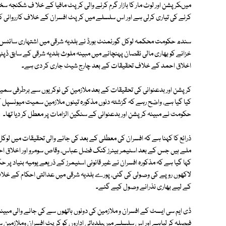
میںکرپشن اور لوٹ مار کا بازار گرم کرنے والی کرپٹ مافیا کے خلا ف شکنجہ 
کرنے کی تیاری کرلی ہے اور اس سلسلے میں کرپٹ افسران کے خلاف کارروائی ک
سندھ حکومت محکمہ لوکل گورنمنٹ بورڈ نے بلدیہ شرقی میں اشتہاری سائٹس، اس
خزانے کو بھاری مالی نقصان پہنچانے میں مبینہ ملوث بلدیہ شرقی کے سابق ڈپ
اخلاق احمد کے خلاف تحقیقات کے بعد چارج شیٹ جاری کر دی ہے۔
کرپشن اور بدعنوانی کی تحقیقات کے بعد ملازمین کی نوکریوں سے برطرفی سمیت
کیا گیا ہے، واضح رہے کہ گزشتہ دنوں مذکورہ تینوں ملازمین سمیت میونسپل کمش
حکومت نے مبینہ کرپشن اور بدعنوانی کے سنگین الزامات پر معطل کر دیا تھا۔
ذرائع کا کہنا ہے کہ افسران کی معطلی کے بعد کی جانے والی تحقیقات میں لوک
ملے ہیں جس کے بعد اسٹیمر بینرز کنگ فضل عباس، وقاص سومرو اور اخلاق 
کہا گیا ہے کہ مذکورہ افسران نے غیر قانونی اسٹیمرز کے ذریعے یومیہ بنیاد پر ح
لاکھوں روپے کی وصولی کی گئی، پورے بلدیہ شرقی میں عدالتی احکام کے خلا
کے لیے بھاری نذرانے وصول کیے گئے۔
ڈی ایم سی ایسٹ کے افسران و ملازمین کی دونوں ہاتھوں سے کی جانے والی مبین
فیصلہ کر لیاہے اور اس سلسلے میںبلدیاتی اداروں کو کرپٹ افسران وملازمین 