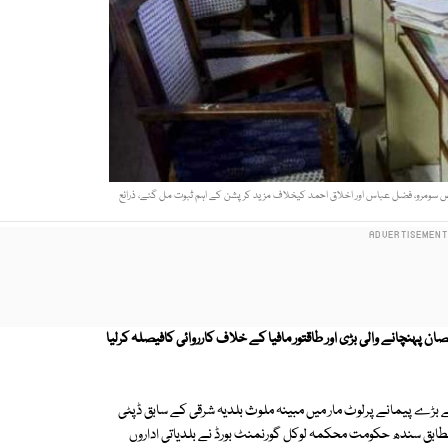
ص سومرو، فضل عباس اور اخلاق احمد کیخلاف مزید کرپشن کے اہم ثبوت مل گئے، ذرائع
پہنچانے والی بڑی اور طاقتور مافیا کے خلاف کارروائی کافیصلہ کرلیا
عے بڑے پیمانے پرلوٹ مار میں مبینہ ملوث بلدیہ شرقی کے سابق ڈپٹی
طابق سندھ حکومت محکمہ لوکل گورنمنٹ بورڈ نے بلدیاتی اداروں