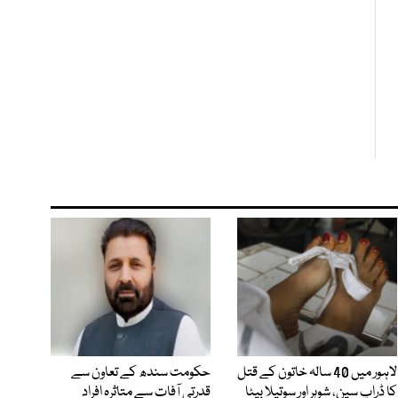
لاہور میں 40 سالہ خاتون کے قتل
حکومت سندھ کے تعاون سے
کا ڈراپ سین، شوہر اور سوتیلا بیٹا
قدرتی آفات سے متاثرہ افراد