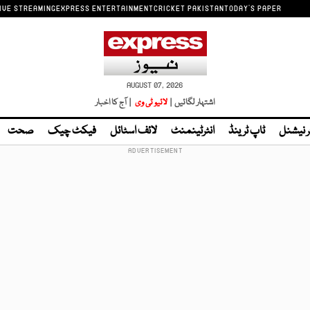
IVE STREAMING
EXPRESS ENTERTAINMENT
CRICKET PAKISTAN
TODAY'S PAPER
AUGUST 07, 2026
اشتہار لگائیں |
لائیو ٹی وی
| آج کا اخبار
ر نیشنل
ٹاپ ٹرینڈ
انٹرٹینمنٹ
لائف اسٹائل
فیکٹ چیک
صحت