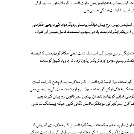
سخت کرتے ہوئے بدعنوانیوں میں ملوث افسران کو ملازمتوں سے برطرف
ے لیے سفارشات تیارکی جارہی ہیں۔
ٹیمرز، بینرز، برج پینل،مونگ پبلسٹی ودیگر مواد کے ذریعے حکومتی
ٹی ڈائریکٹر ایڈورٹائزمنٹ وقاص سومرو،اسسٹنٹ فضل عباس اور کلرک
 دیگر سزائیں دینے کے لیے سفارشات اعلیٰ حکام کو بھیجنے کا فیصلہ
نر وسیم سومرو اور ڈائریکٹر ایڈورٹائزمنٹ جاوید کلہوڑ کو سندھ
ل گورنمنٹ بورڈ کو مذکورہ افسران کے خلاف مزید کرپشن کے اہم ثبوت
احمدکے خلاف لوکل گورنمنٹ بورڈ نے چارج شیٹ جاری کی ہے جس میں
کومتی خزانے کو بھاری نقصان پہنچایا،غیر قانونی برج پینل کے ذریعے
ف آئرن اسٹرکچر کی ہورڈنگز سائٹس لگائی گئیں جبکہ پیسٹنگ سائٹس
ہ لوٹ مار پرسندھ حکومت نے مذکورہ افسران کے خلاف بڑی کارروائی کا
سے نجات دلانے کے لیے ان کی ملازمتوں سے برطرفی کی سفارشات تیارکی