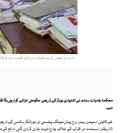
افسران کی معطلی کے بعد تحقیقات میں لوکل گورنمنٹ بورڈ کو وقا
محکمہ بلدیات سندھ نے اشتہاری بورڈزکے ذریعے حکومتی خزانے کو اربوںکا نقصان 
ہے۔
غیر قانونی اسٹیمرز، بینرز، برج پینل،موونگ پبلسٹی اور ہورڈنگز سائٹس کے ذری
ڈائریکٹر، اسسٹنٹ اور کلرک کے خلاف چارج شیٹ جاری کر دی گئی، ذرائع کے م