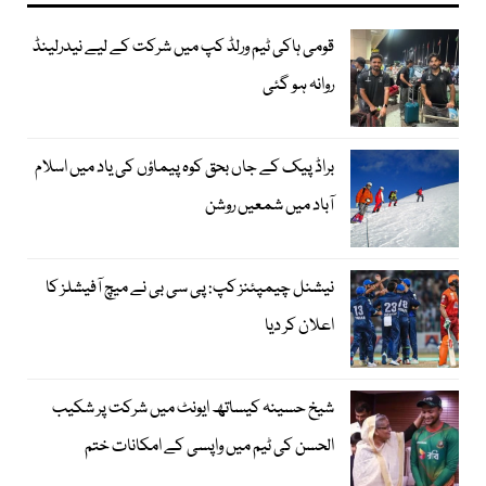
قومی ہاکی ٹیم ورلڈ کپ میں شرکت کے لیے نیدرلینڈ
روانہ ہو گئی
براڈ پیک کے جاں بحق کوہ پیماؤں کی یاد میں اسلام
آباد میں شمعیں روشن
نیشنل چیمپئنز کپ: پی سی بی نے میچ آفیشلز کا
اعلان کر دیا
شیخ حسینہ کیساتھ ایونٹ میں شرکت پر شکیب
الحسن کی ٹیم میں واپسی کے امکانات ختم