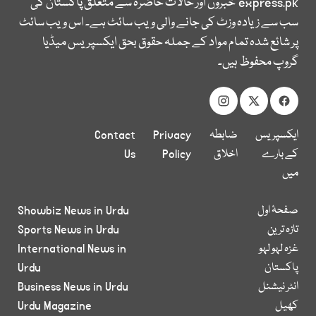
express.pk
خبروں اور حالات حاضرہ سے متعلق پاکستان کی
سب سے زیادہ وزٹ کی جانے والی ویب سائٹ ہے۔ اس ویب سائٹ
پر شائع شدہ تمام مواد کے جملہ حقوق بحق ایکسپریس میڈیا
گروپ محفوظ ہیں۔
ایکسپریس
ضابطہ
Privacy
Contact
کے بارے
اخلاق
Policy
Us
میں
صفحۂ اول
Showbiz News in Urdu
تازہ ترین
Sports News in Urdu
غزہ لہو لہو
International News in
پاکستان
Urdu
انٹر نیشنل
Business News in Urdu
کھیل
Urdu Magazine