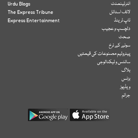
انٹرٹینمنٹ
Urdu Blogs
لائف اسٹائل
The Express Tribune
ٹاپ ٹرینڈ
Express Entertainment
دلچسپ و عجیب
صحت
سونے کے نرخ
پیٹرولیم مصنوعات کی قیمتیں
سائنس و ٹیکنالوجی
بلاگ
بزنس
ویڈیوز
جرائم