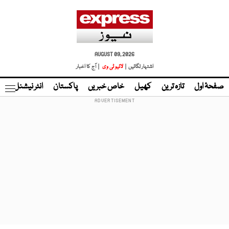
AUGUST 09, 2026
اشتہار لگائیں |
لائیو ٹی وی
| آج کا اخبار
صفحۂ اول
تازہ ترین
کھیل
خاص خبریں
پاکستان
انٹر نیشنل
ٹا