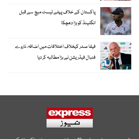
پاکستان کے خلاف پہلے ٹیسٹ میچ سے قبل
انگلینڈ کو بڑا دھچکا
فیفا صدر کیخلاف اختلافات میں اضافہ، ناروے
فٹبال فیڈریشن نے بڑا مطالبہ کر دیا