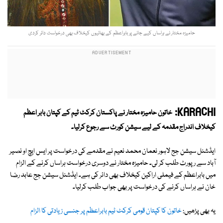
حامیزہ مختار نے ہراساں کیے جانے پر بابراعظم کے بھائیوں کیخلاف بھی درخواست دائر کردی
KARACHI:
خاتون حامیزہ مختار نے پاکستان کرکٹ ٹیم کے کپتان بابر اعظم
کیخلاف اندراج مقدمہ کے لیے سیشن کورٹ سے رجوع کرلیا۔
ایڈشنل سیشن جج لاہور نعمان محمد نعیم نے مقدمے کی درخواست پر ایس ایچ او نصیر
آباد سے رپورٹ طلب کر لی۔ حامیزہ مختار نے دوسری درخواست ہراساں کرنے کے الزام
میں بابراعظم کے فیملی اراکین کیخلاف بھی دائر کی ہے۔ ایڈشنل سیشن جج عابد رضا
خان نے ہراساں کرنے کی درخواست پر بھی جواب طلب کرلیا۔
یہ بھی پڑھیں:
خاتون کا کپتان قومی کرکٹ ٹیم بابراعظم پر جنسی زیادتی کا الزام