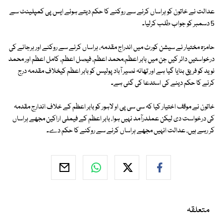
عدالت نے خاتون کو ہراساں کرنے سے روکنے کا حکم دیتے ہوئے ایس پی کمپلینٹ سے
5 دسمبر کو جواب طلب کرلیا۔
حامزہ مختیار نے سیشن کورٹ میں اندراج مقدمہ، ہراساں کرنے سے روکنے اور ہرجانے کی
درخواستیں دائر کیں جن میں بابر اعظم،محمد اعظم، فیصل اعظم، کامل اعظم اور محمد
نوید کو فریق بنایا گیا ہے اور تھانہ نصیر آباد پولیس کو بابر اعظم کیخلاف مقدمہ درج
کرنے کا حکم دینے کی استدعا کی گئی ہے۔
خاتون نے موقف اختیار کیا کہ سی سی پی او لاہور کو بابر اعظم کے خلاف اندارج مقدمہ
کی درخواست دی لیکن عملدرآمد نہیں ہوا، بابر اعظم کے فیملی اراکین مجھے ہراساں
کر رہے ہیں، عدالت انہیں مجھے ہراساں کرنے سے روکنے کا حکم دے۔
متعلقہ