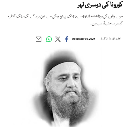
کورونا کی دوسری لہر
مرنے والوں کی روزانہ تعداد 40سے45تک پہنچ چکی ہے، تین ہزار کے لگ بھگ کنفرم
کیسز سامنے آرہے ہیں۔
اشفاق اللہ جان ڈاگیوال
December 03, 2020