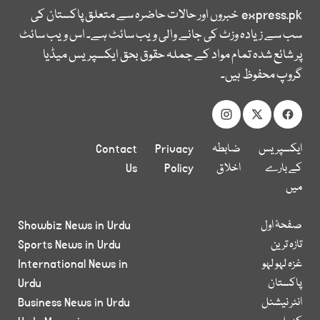
express.pk
خبروں اور حالات حاضرہ سے متعلق پاکستان کی
سب سے زیادہ وزٹ کی جانے والی ویب سائٹ ہے۔ اس ویب سائٹ
پر شائع شدہ تمام مواد کے جملہ حقوق بحق ایکسپریس میڈیا
گروپ محفوظ ہیں۔
ایکسپریس
ضابطہ
Privacy
Contact
کے بارے
اخلاق
Policy
Us
میں
صفحۂ اول
Showbiz News in Urdu
تازہ ترین
Sports News in Urdu
غزہ لہو لہو
International News in
پاکستان
Urdu
انٹر نیشنل
Business News in Urdu