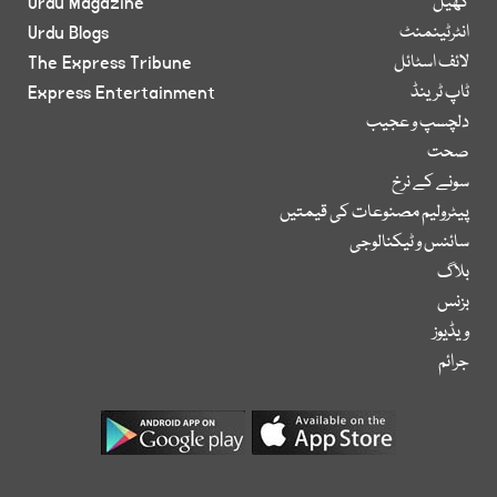
کھیل
Urdu Magazine
انٹرٹینمنٹ
Urdu Blogs
لائف اسٹائل
The Express Tribune
ٹاپ ٹرینڈ
Express Entertainment
دلچسپ و عجیب
صحت
سونے کے نرخ
پیٹرولیم مصنوعات کی قیمتیں
سائنس و ٹیکنالوجی
بلاگ
بزنس
ویڈیوز
جرائم