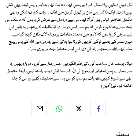
تک نہیں دیکھی، پلاسٹک کے ڈبوں میں کھانا دیا جاتا تھا ، وہ ڈبے واپس لینے بھی کوئی
نہیں آتا تھا، ایک ڈاکٹر اپنی جان پر کھیل کر دن میں ایک بار وزٹ کرتا تھا لیکن وہ بھی
مکمل حفاظتی لباس پہن کر آتا تھا۔ اس لیے درد دل سے عرض کررہا ہوں کہ ماسک اس
نیت سے پہننا شروع کریں کہ ہم سے کسی دوسرے کو تکلیف نہ پہنچے، یہ باتیں اس
لیے عرض کر رہا ہوں کہ لاہور میں متعدد مقامات پر دوبارہ لاک ڈاؤن کردیا گیا ہے۔
میری عمر کے جتنے لوگوں کو بھی کورونا ہوا وہ تین سے چار دن میں اللہ کے پاس پہنچ
جاتے تھے اللہ نے مجھے زندگی دی، اس لیے احتیاط بہت ضروری ہے"۔
مولانا یوسف خان صاحب کی باتیں فکر انگیز ہیں، جس رفتار سے کورونا دوبارہ پھیل رہا
ہے ہمارے پاس احتیاط اور رجوع الی اللہ کے سوا کوئی دوسرا راستہ نہیں۔ لہٰذا احتیاط
ابھی سے شروع کردیں، اللہ پاک ہم سب کو اس وباء سے محفوظ رکھے اور اس کا جلد
خاتمہ فرمائے( آمین)
متعلقہ