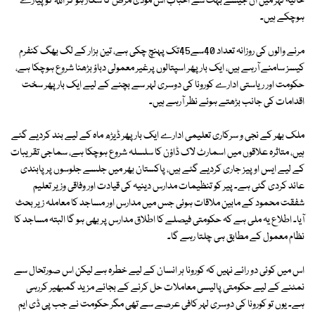
حالیہ لہر میں ان جیسے بہت سے احباب اس موذی مرض کا شکار ہو کر اللہ کو پیارے
ہوچکے ہیں۔
مرنے والوں کی روزانہ تعداد 40سے45تک پہنچ چکی ہے، تین ہزار کے لگ بھگ کنفرم
کیسز سامنے آرہے ہیں، ایک بار پھر اسپتالوں پرغیر معمولی دباؤ بڑھنا شروع ہوچکا ہے،
حکومت اور ریاستی ادارے کورونا کی دوسری لہر سے بچنے کے لیے ایک بار پھر سخت
اقدامات کی جانب بڑھتے ہوئے نظر آرہے ہیں۔
ملک بھر کے نجی و سرکاری تعلیمی ادارے ایک بار پھر ڈیڑھ ماہ کے لیے بند کردیے گئے
ہیں، متاثرہ علاقوں میں اسمارٹ لاک ڈاؤن کا سلسلہ شروع ہوچکا ہے، سماجی تقریبات
کے لیے ایس او پیز جاری کردیے گئے ہیں، پاکستان بھر میں جلسے جلوسوں پر پابندی
عائد کردی گئی ہے۔ پیر کو تنظیمات مدارس دینیہ کی قیادت اور وفاقی وزیر تعلیم
شفقت محمود کے مابین ملاقات ہوئی جس میں مدارس اور مساجد کا معاملہ زیر بحث
آیا۔ اطلاع یہ ملی ہے کہ حکومتی فیصلے کا اطلاق مدارس پر بھی ہو گا البتہ مساجد کا
نظام معمول کے مطابق ہی چلتا رہے گا۔
اس میں کوئی دو رائے نہیں کہ کورونا ہر انسان کے لیے خطرہ ہے لیکن اس صورتحال سے
نمٹنے کے لیے حکومتی پالیسی معاملات حل کرنے کے بجائے مزید گمبھیر کررہی
ہے۔ یوں تو کورونا کی دوسری لہر کافی عرصے سے تھی مگر حکومت نے جب پی ڈی ایم