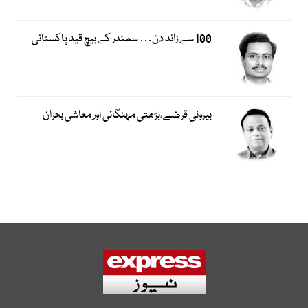
100 سے زائد دن… سمندر کے بیچ قید پاکستانی
بیرونی قرضے،بڑھتی مہنگائی اور معاشی بحران