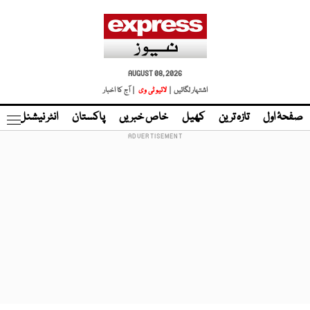
AUGUST 08, 2026
اشتہار لگائیں |
لائیو ٹی وی
| آج کا اخبار
صفحۂ اول
تازہ ترین
کھیل
خاص خبریں
پاکستان
انٹر نیشنل
ٹا