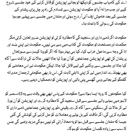
اے کے کامیاب جلسوں کو دیکھا تو بجائے اپوزیشن کو قائل کرنے کے خود جلسے شروع
کیے اور جب مزا نہ آیا تو حکومت اپوزیشن سے تصادم کی راہ پر چل پڑی، پشاور کے
جلسے کے بعد خاموش ایف آئی آر درج ہوئی اور ملتان میں جلسے سے پہلے جو ہوا
حکومت کی رسوائی کا باعث بنا۔
حکومت اگر ذمے داری اور سنجیدگی کا مظاہرہ کر تی تو اپوزیشن ضرور تعاون کرتی مگر
حکمت اور مصلحت تو حکومت کی کتاب میں ہے ہی نہیں۔ حکومت نے اپنی ضد اور
انا کی وجہ سے ماحول خراب کیا۔ کیا ہی بہتر ہوتا کہ اگر کورونا کیسز سے صورتحال
پریشان کن تھی تو اپوزیشن جماعتوں کو آن بورڈ لیا جاتا انھیں حالات کی نزاکت سے آگاہ
کیا جاتا اور جلسوں سے روکنے کے لیے قائل کیا جاتا، لیکن حکومت نے اس معاملے کو
بھی بھونڈے انداز میں لے کر اپنی نااہلی ثابت کی، اس بار بھی حکومتی ترجمان مدبرانہ
گفتگو کے بجائے وہی گھسی پٹی باتیں اور اپوزیشن کو دھمکیاں دیتے رہے۔
کیا حکومتوں کا رویہ ایسا ہوتا ہے؟ حکومت کے پاس ابھی بھی وقت ہے وہ 13دسمبر کو
لاہور میں ہونے والے جلسے سے قبل سنجیدگی کا مظاہرہ کرے اور اپوزیشن کو آن بورڈ
لے کر حالات کی سنگینی سے آگاہ کرے، یقینی طور پر اپوزیشن جماعتیں ذمے داری کا
مظاہرہ کریں گی، اگر طاقت کے بل بوتے پر معاملات کو حل کرنے کی کوشش کی گئی
جیسا کہ ملتان جلسے سے قبل ہوا تو یہ محاذ آرائی کم نہیں ہوگی مزید بڑھے گی جس
کا سب سے زیادہ نقصان حکومت کو ہوگا۔