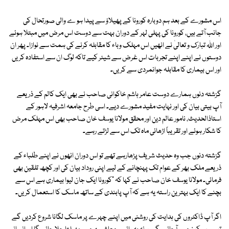
اس مشورے کے بعد ہم دوبارہ کورونا کے پھیلاؤ سے پیدا ہو ے والی صورتحال کی
جانب آتے ہیں، کورونا کی پہلی لہر کے دوران بہت سے دوست اس مرض میں مبتلا ہوئے
اور اللہ تبارک و تعالیٰ نے انھیں اس مہلک وباء کا مقابلہ کرنے کی ہمت سے نوازا۔ پھر ان
دوستوں نے اپنے اپنے تجربات اس غرض سے شیئر کیے تاکہ لوگ ان سے استفادہ کریں
اور اس بیماری کا مقابلہ جوانمردی سے کریں۔
گزشتہ دنوں ہمارے دوست عامر ہاشم خاکوانی صاحب نے بھی ایک کالم کے ذریعے
آپ بیتی بیان کی اور نہایت مفید مشورے دیے۔ اسی طرح جامعہ اشرفیہ لاہور کے
استاذالحدیث، نامور عالم دین اور محقق مولانا یوسف خان صاحب بھی اس مہلک مرض
کا شکار ہوئے اور تقریباً اڑھائی ماہ تک اس سے لڑتے رہے۔
گزشتہ دنوں جب وہ حدیث شریف پڑھارہے تھے تو اس دوران انھوں نے اپنے طلباء کے
ذریعے ملک بھر کے عوام تک پہنچانے کے لیے اپنی روداد بیان کی اور کچھ تلقین بھی
فرمائی۔ مولانا یوسف خان صاحب نے کہا کہ "کورونا ایک جان لیوا بیماری ہے اس سے
بچنے کا ایک بہترین راستہ یہ ہے کہ آپ پابندی کے ساتھ ماسک کا استعمال کریں۔
اگر آپ ڈاکٹروں کی ہدایت کی روشنی میں اپنے چہرے پر ماسک لگانا شروع کردیں گے