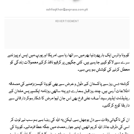
ashfaqkhan@express.com.pk
کورونا وائرس ایک بار پھردنیا بھر میں سر اٹھا رہا ہے، امریکا اور یورپ میں ایس او پیز نئے
سرے سے لاگو کیے جارہے ہیں، کئی جگہوں پر کرفیو نافذ کرکے معمولات زندگی کو
معطل کرنے کی کوشش ہو رہی ہے۔
گزشتہ دس روز سے پاکستان کے طول و عرض سے بھی کورونا کیسز بڑھنے کی مصدقہ
اطلاعات آرہی ہیں، چند روز قبل ہمارے دیرینہ ساتھی روزنامہ ایکسپریس ملتان کے
ریذیڈنٹ ایڈیٹر سید آصف علی فرخ بھی اس جان لیوا مرض کا شکار ہوکر دار فانی سے
دار بقا کوچ کرگئے۔
ان کی ناگہانی وفات سے دل بوجھل ہے، لیکن یہ اللہ کی رضا ہے ہم سب نے لوٹ کر
اسی کی طرف جانا، اللہ کریم انھیں اپنے جوار رحمت میں جگہ عطا فرمائے۔ کورونا کی