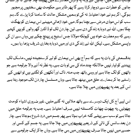
توسب سکون میں آجائیں گے ورنہ یہ وائرس معاشرے میں پھیلتا چلا جائے گا اور انسانی
جانوں کو خطرات سے دوچار کرتا رہے گا پھر ظاہر ہے حکومت بھی سختیوں پر مجبور
ہوگی، اگر ہم نے خود احتیاط نہ کی تو ہمیں مشکل حالت کا سامنا کرنا پڑے گا۔ ہم
سب کو اس موذی مرض سے بچنا ہوگا، میں خود اڑھائی مہینے اس بیماری کو بھگت
چکا ہوں، اللہ نے دوبارہ زندگی دی ہے، تین چار دن تک تو ڈاکٹرز گھر والوں کو یہی کہتے
رہے کہ ہم معذرت خواہ ہیں کیونکہ مولانا جس اسٹیج پر پہنچ چکے ہیں وہاں سے ان کی
واپسی مشکل ہے۔ لیکن اللہ نے زندگی دی اور میں دوبارہ بخاری شریف پڑھا رہا ہوں۔
بدقسمتی کی بات یہ ہے کہ ہم آج بھی اس بیماری کو لے کر سنجیدہ نہیں۔ ماسک تک
پہننے کو تیار نہیں حالانکہ چند ماہ کی ہی تو بات ہے۔ یہ نظر نہ آنے والا جرثومہ ہے جو
ہاتھوں کو لگ جاتا ہے اور وہی ہاتھ جب منہ، ناک اور آنکھوں کو لگتے ہیں تو انھیں کے
راستے جا کر ہمارے حلق میں بیٹھ جاتا ہے، وہاں مسلسل چار دن تک موجود رہتا ہے
اس کے بعد یہ پھیپھڑوں میں چلا جاتا ہے۔
اس لیے آج کل ایک دوسرے سے ہاتھ ملائیں نہ گلے ملیں، غیر ضروری اشیاء کو مت
چھوئیں، یہ چھوت چھات کامسئلہ نہیں صرف احتیاط ہے۔ جب یہ جرثومہ حلق میں
جاتا ہے تو سب سے پہلے گلہ خراب ہوتا ہے پھر جسم میں درد شروع ہوجاتا ہے، چار
دن بعد سانس کی نالی کے ذریعے پھیپھڑوں میں چلا جاتا ہے، یہ جسم کے کسی اور
حصے میں نہیں جاتا صرف پھیپھڑوں میں ہی جاتا ہے، وہاں جاکر ایک جرثومے سے