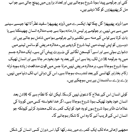
کئی اور جرثومے پیدا ہونا شروع ہوجاتے ہیں اور تعداد ہزاروں میں پہنچ جاتی ہے جو اب
مل کر پھیپھڑوں کو گلا دیتے ہیں۔
میرا ڈیڑھ پھیپھڑا گل چکا تھا، ایکسرے میں ڈیڑھ پھیپھڑا سفید نظر آتا تھا جیسے سینے
میں ہے ہی نہیں، ہر جوثومے پر لیس دار مادہ ہوتا ہے جب متاثرہ انسان چھینکتا ہے یا
بات کرتا ہے تواس کے منہ سے نکلنے والے جرثومے ہوا میں شامل ہو جاتے ہیں اور
دوسروں کو اپنی لپیٹ میں لینا شروع کردیتے ہیں۔ متاثرہ مریض کو سانس لینے میں
دشواری ہوتی ہے اور اسے آکیسجن لگانے کی ضرورت پیش آتی ہے۔ ایک متاثرہ جسم
میں یہ جرثومہ 14 دن تک رہتا ہے اس کے بعد یہ خود بخود مر جاتا ہے اور انسان ٹھیک
ہونا شروع ہوجاتا ہے۔ ہر متاثرہ مریض نہیں مرتا جس میں قوت مدافعت زیادہ ہووہ نزلہ
زکام، بخاراور کھانسی کے بعد تندرست ہوجاتا ہے۔ اس کی دوائی اب تک دنیا میں نہیں،
بڑے بڑے سائنسدان بے بس ہوچکے ہیں۔
کوئی انسان اس کے علاج کا دعویٰ نہیں کرسکا، لیکن اللہ کا نظام ہے کہ 14دن بعد
انسان خود بخود ٹھیک ہونا شروع ہوجاتا ہے۔ اگر خدا نخواستہ کسی میں کورونا کی
علامات ظاہر ہونا شروع ہوں تو وہ خود کو ایک کمرے تک محدود کرلے کیونکہ جو
انسان اس کے قریب آئے گا وہ اس کا شکار ہوجائے گا۔
مجھے اڑھائی ماہ تک ایک کمرے میں بند رکھا گیا، اس دوران کسی انسان کی شکل