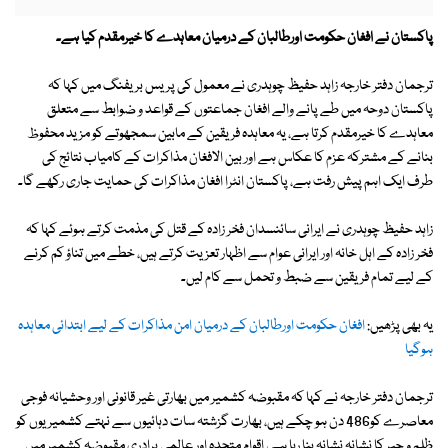
پاکستان نے افغان حکومت اورطالبان کے درمیان معاہدے کا خیرمقدم کیا ہے۔
ترجمان دفتر خارجہ زاہد حفیظ چوہدری نے معمول کی پریس بریفنگ میں کہا کہ
پاکستان دوحہ میں طے پانے والے افغان جماعتوں کے قواعد و ضوابط سے متعلق
معاہدے کا خیرمقدم کرتا ہے، یہ معاہدہ فریقین کے مابین سمجھوتے کو مزید محفوظ
بنانے کے مشترکہ عزم کا عکاس ہے اور بین الافغان مذاکرات کے کامیاب نتائج کی
طرف ایک اہم پیش رفت ہے، پاکستان انٹرا افغان مذاکرات کی حمایت جاری رکھے گا۔
زاہد حفیظ چوہدری نے ایرانی سائنسدان فخر زادہ کے قتل کی مذمت کرتے ہوئے کہا کہ
فخر زادہ کے اہل خانہ اور ایرانی عوام سے اظہار تعزیت کرتے ہیں، خطے میں تناؤ کم کرنے
کے لیے تمام فریقین سے ضبط و تحمل سے کام لیں۔
یہ بھی پڑھیں:
افغان حکومت اورطالبان کے درمیان امن مذاکرات کے لیے ابتدائی معاہدہ
ہوگیا
ترجمان دفتر خارجہ نے کہا کہ مقبوضہ کشمیر میں بھارتی غیر قانونی اور وحشیانہ فوجی
معاصرے کو486 دن ہو چکے ہیں، بھارت گزشتہ سات دہائیوں سے نہتے کشمیریوں کو
ظلم و جبر کا نشانہ نشانہ بنا رہا ہے، اقوام متحدہ اور عالمی برادری مقبوضہ کشمیر میں