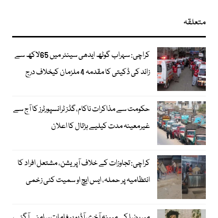
متعلقہ
کراچی: سہراب گوٹھ ایدھی سینٹر میں 65لاکھ سے
زائد کی ڈکیتی کا مقدمہ 4 ملزمان کیخلاف درج
حکومت سے مذاکرات ناکام،گڈز ٹرانسپورٹرز کا آج سے
غیرمعینہ مدت کیلیے ہڑتال کا اعلان
کراچی: تجاوزات کے خلاف آپریشن، مشتعل افراد کا
انتظامیہ پر حملہ، ایس ایچ او سمیت کئی زخمی
میر رضا کے مبینہ آخری آڈیو پیغامات سامنے آگئے،