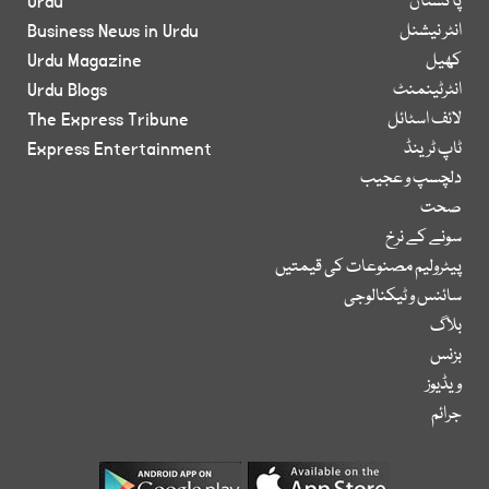
پاکستان
Urdu
انٹر نیشنل
Business News in Urdu
کھیل
Urdu Magazine
انٹرٹینمنٹ
Urdu Blogs
لائف اسٹائل
The Express Tribune
ٹاپ ٹرینڈ
Express Entertainment
دلچسپ و عجیب
صحت
سونے کے نرخ
پیٹرولیم مصنوعات کی قیمتیں
سائنس و ٹیکنالوجی
بلاگ
بزنس
ویڈیوز
جرائم