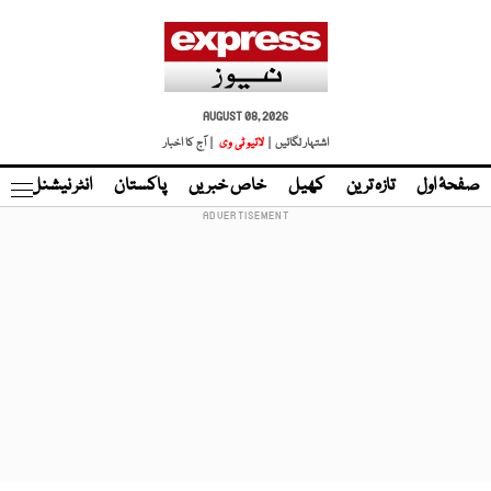
AUGUST 08, 2026
اشتہار لگائیں |
لائیو ٹی وی
| آج کا اخبار
صفحۂ اول
تازہ ترین
کھیل
خاص خبریں
پاکستان
انٹر نیشنل
ٹا