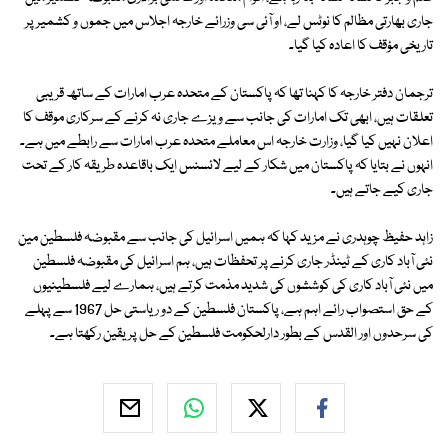
جاری بھارتی مظالم کا نوٹس لے، او آئی سی وزرائے خارجہ اجلاس میں جموں و کشمیر پر
تاریخی مؤقف کا اعادہ کیا گیا۔
ترجمان دفتر خارجہ کا کہنا تھا کہ پاکستان کے متحدہ عرب امارات کے ساتھ قریبی
تعلقات ہیں، ابھی تک امارات کی جانب سے ویزے جاری نہ کرنے کے سرکاری موقف کا
اعلان نہیں کیا گیا، وزارت خارجہ اس معاملے متحدہ عرب امارات سے رابطے میں ہے۔
انہوں نے بتایا کہ پاکستان میں شکار کے لیے لائسنس ایک باقاعدہ طریقہ کار کے تحت
جاری کیے جاتے ہیں۔
زاہد حفیظ چوہدری نے مزید کہا کہ ہمیں اسرائیل کی جانب سے مقبوضہ فلسطین مین
نئی آباد کاری کے ٹینڈر جاری کرنے پر تحفظات ہیں، ہم اسرائیل کی مقبوضہ فلسطین
میں نئی آباد کاری کی کوششوں کی شدید مذمت کرتے ہیں، ہمارے لیے فلسطینیوں
کے حق استصواب رائے اہم ہے، پاکستان فلسطین کے دو ریاستی حل 1967 سے پہلے
کی سرحدوں اور القدس کے بطور دارلحکومت فلسطین کے حل پر یقین رکھتا ہے۔