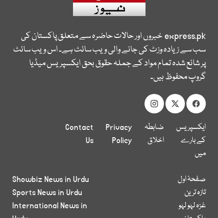
express.pk
خبروں اور حالات حاضرہ سے متعلق پاکستان کی
سب سے زیادہ وزٹ کی جانے والی ویب سائٹ ہے۔ اس ویب سائٹ
پر شائع شدہ تمام مواد کے جملہ حقوق بحق ایکسپریس میڈیا
گروپ محفوظ ہیں۔
ایکسپریس
ضابطہ
Privacy
Contact
کے بارے
اخلاق
Policy
Us
میں
صفحۂ اول
Showbiz News in Urdu
تازہ ترین
Sports News in Urdu
غزہ لہو لہو
International News in