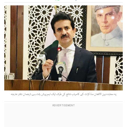
یہ معاہدہ بین الافغان مذاکرات کے کامیاب نتائج کی طرف ایک اہم پیش رفت ہے، ترجمان دفتر خارجہ