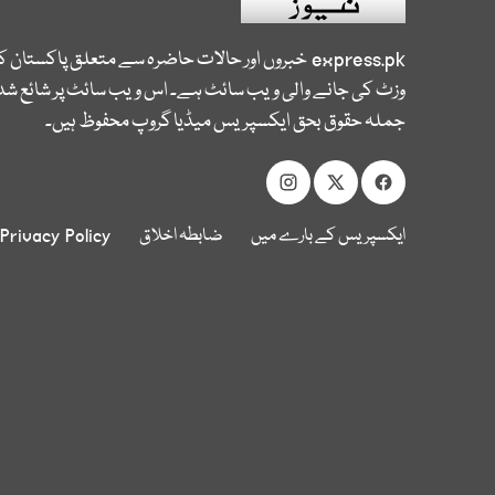
express.pk
خبروں اور حالات حاضرہ سے متعلق پاکستان 
وزٹ کی جانے والی ویب سائٹ ہے۔ اس ویب سائٹ پر شائع شدہ
جملہ حقوق بحق ایکسپریس میڈیا گروپ محفوظ ہیں۔
ایکسپریس کے بارے میں
ضابطہ اخلاق
Privacy Policy