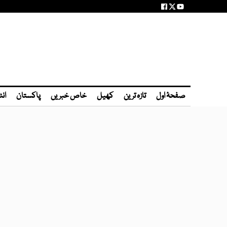
صفحۂ اول
تازہ ترین
کھیل
خاص خبریں
پاکستان
انٹ