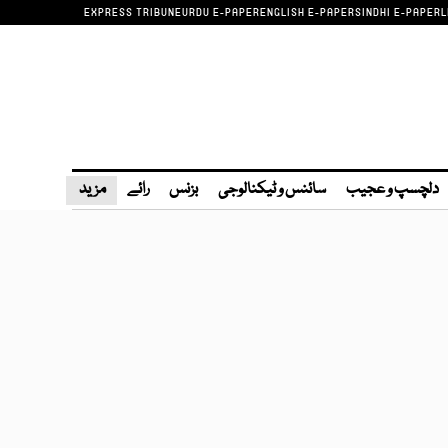
EXPRESS TRIBUNE
URDU E-PAPER
ENGLISH E-PAPER
SINDHI E-PAPER
L
دلچسپ و عجیب
سائنس و ٹیکنالوجی
بزنس
رائے
مزید