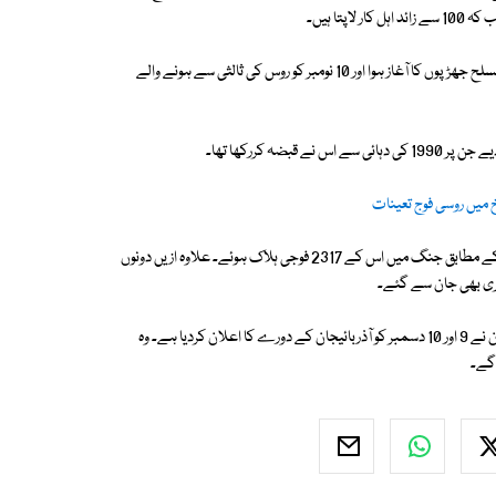
واضح رہے کہ آرمینیا کے ساتھ آذر بائیجان کے علاقائی تنازعے پر 27 اکتوبر کو مسلح جھڑپوں کا آغاز ہوا اور 10 نومبر کو روس کی ثالثی سے ہونے والے
ضہ کررکھا تھا۔
باخ میں روسی فوج تعینات
آرمینیا نے 14 نومبر کو اپنے جنگی نقصان کی تفصیلات جاری کردی تھیں جس کے مطابق جنگ میں اس کے 2317 فوجی ہلاک ہوئے۔ علاوہ ازیں دونوں
ی بھی جان سے گئے۔
دوسری جانب روسی ثالثی سے ہونے والے معاہدے کے بعد ترک صدر طیب اردوان نے 9 اور 10 دسمبر کو آذربائیجان کے دورے کا اعلان کردیا ہے۔ وہ
 گے۔