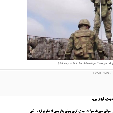
ج کے جانی نقصان کی تفصیلات جاری کردی ہیں(فوٹو، فائل)
 جاری کردی ہیں
۔
 حوالے سے تفصیلات جاری کرتے ہوئے بتایا ہے کہ نگورنو قرہ باخ کے