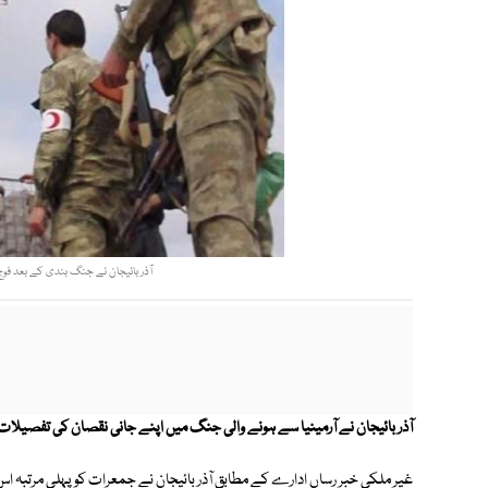
آذر بائیجان نے جنگ بندی کے بعد فو
آذر بائیجان نے آرمینیا سے ہونے والی جنگ میں اپنے جانی نقصان کی تفصیلات
غیر ملکی خبر رساں ادارے کے مطابق آذر بائیجان نے جمعرات کو پہلی مرتبہ اس