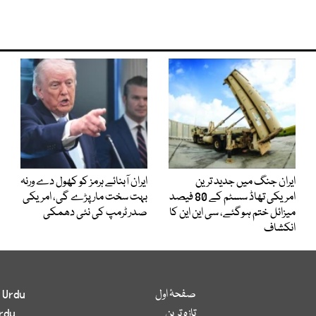
ایران جنگ میں جدید ترین
ایران آبنائے ہرمز کو کھول دے ورنہ
امریکی تھاڈ سسٹم کے 80 فیصد
بہت سخت مار پڑے گی، امریکی
میزائل ختم ہوگئے، سی این این کا
صدر ٹرمپ کی نئی دھمکی
انکشاف
صفحۂ اول
 Urdu
تازہ ترین
rdu