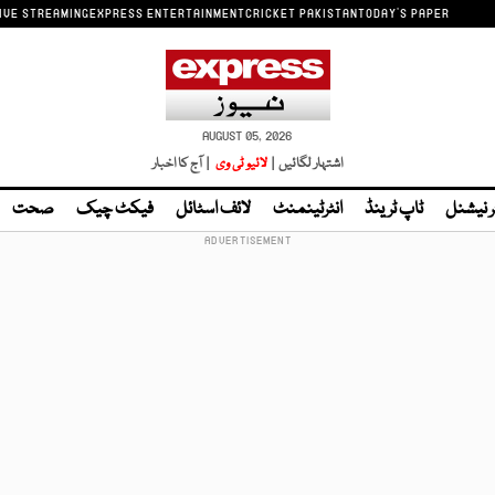
IVE STREAMING
EXPRESS ENTERTAINMENT
CRICKET PAKISTAN
TODAY'S PAPER
AUGUST 05, 2026
اشتہار لگائیں |
لائیو ٹی وی
| آج کا اخبار
ر نیشنل
ٹاپ ٹرینڈ
انٹرٹینمنٹ
لائف اسٹائل
فیکٹ چیک
صحت