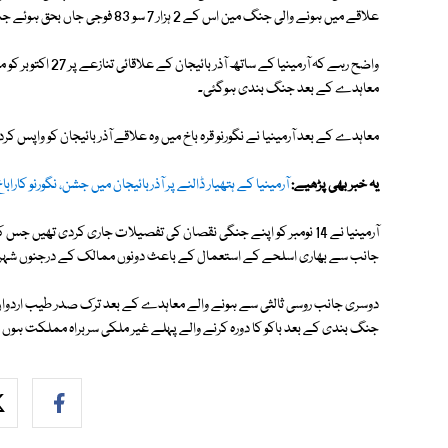
علاقے میں ہونے والی جنگ مین اس کے 2 ہزار 7 سو 83 فوجی جاں بحق ہوئے جب کہ 100 سے زائد اہل کار لاپتا ہیں۔
معاہدے کے بعد جنگ بندی ہوگئی۔
معاہدے کے بعد آرمینیا نے نگورنو قرہ باخ میں وہ علاقے آذر بائیجان کو واپس کردیے جن پر 1990 کی دہائی سے اس نے قب
یہ خبر بھی پڑھیے:
آرمینیا کے ہتھیار ڈالنے پر آذربائیجان میں جشن، نگورنو کارا
جانب سے بھاری اسلحے کے استعمال کے باعث دونوں ممالک کے درجنوں شہر
جنگ بندی کے بعد باکو کا دورہ کرنے والے پہلے غیر ملکی سربراہ مملکت ہوں