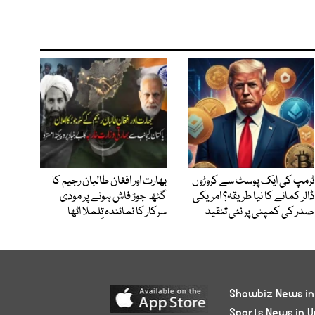
ٹرمپ کی ایک پوسٹ سے کروڑوں
بھارت اور افغان طالبان رجیم کا
ڈالر کمانے کا نیا طریقہ؟ امریکی
گٹھ جوڑ فاش ہونے پر مودی
صدر کی کمپنی پر نئی تنقید
سرکار کا نمائندہ تِلملا اٹھا
Showbiz News in
Sports News in U