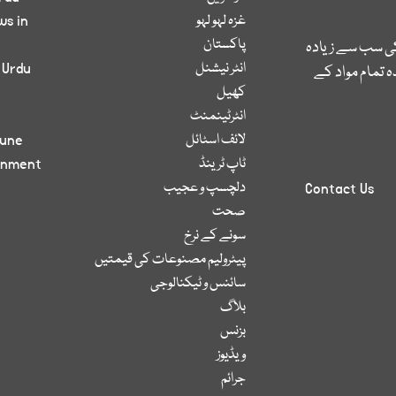
غزہ لہو لہو
ws in
پاکستان
کی سب سے زیادہ
انٹر نیشنل
 Urdu
 تمام مواد کے
کھیل
انٹرٹینمنٹ
لائف اسٹائل
bune
ٹاپ ٹرینڈ
inment
دلچسپ و عجیب
Contact Us
صحت
سونے کے نرخ
پیٹرولیم مصنوعات کی قیمتیں
سائنس و ٹیکنالوجی
بلاگ
بزنس
ویڈیوز
جرائم