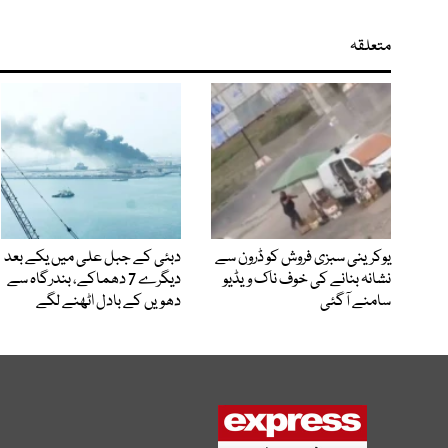
متعلقہ
یوکرینی سبزی فروش کو ڈرون سے
دبئی کے جبل علی میں یکے بعد
نشانہ بنانے کی خوف ناک ویڈیو
دیگرے 7 دھماکے، بندرگاہ سے
سامنے آگئی
دھویں کے بادل اٹھنے لگے