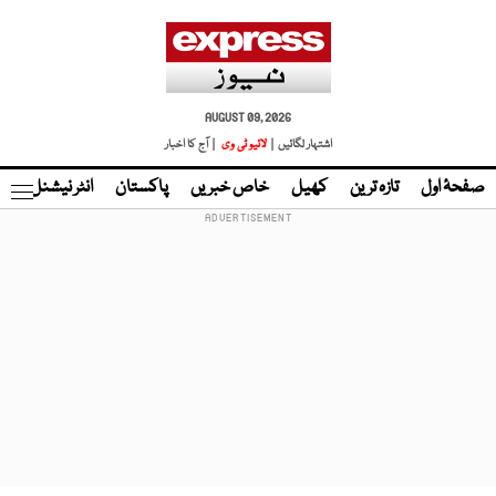
AUGUST 09, 2026
اشتہار لگائیں |
لائیو ٹی وی
| آج کا اخبار
صفحۂ اول
تازہ ترین
کھیل
خاص خبریں
پاکستان
انٹر نیشنل
ٹا