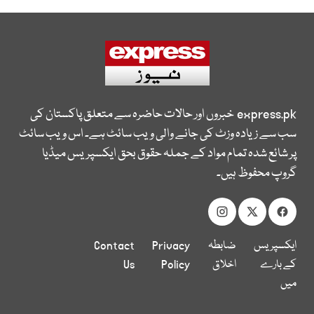
express.pk
خبروں اور حالات حاضرہ سے متعلق پاکستان کی
سب سے زیادہ وزٹ کی جانے والی ویب سائٹ ہے۔ اس ویب سائٹ
پر شائع شدہ تمام مواد کے جملہ حقوق بحق ایکسپریس میڈیا
گروپ محفوظ ہیں۔
ایکسپریس
ضابطہ
Privacy
Contact
کے بارے
اخلاق
Policy
Us
میں