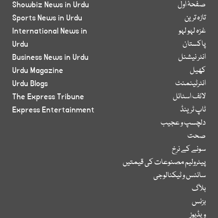
صفحۂ اول
Showbiz News in Urdu
تازہ ترین
Sports News in Urdu
غزہ لہو لہو
International News in
پاکستان
Urdu
انٹر نیشنل
Business News in Urdu
کھیل
Urdu Magazine
انٹرٹینمنٹ
Urdu Blogs
لائف اسٹائل
The Express Tribune
ٹاپ ٹرینڈ
Express Entertainment
دلچسپ و عجیب
صحت
سونے کے نرخ
پیٹرولیم مصنوعات کی قیمتیں
سائنس و ٹیکنالوجی
بلاگ
بزنس
ویڈیوز