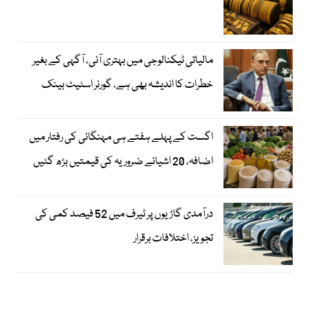
مالیاتی ٹیکنالوجی میں بہتری آئی، آگہی کے بغیر
خطرات کا اندیشہ بھی ہے، گورنر اسٹیٹ بینک
اگست کے پہلے ہفتے ہی مہنگائی کی رفتار میں
اضافہ، 20 اشیائے ضروریہ کی قیمتیں بڑھ گئیں
درآمدی گاڑیوں پر ٹیرف میں 52 فیصد کمی کی
تجویز، اختلافات برقرار