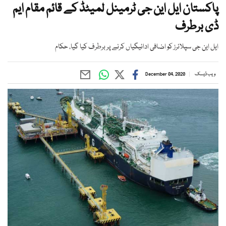
پاکستان ایل این جی ٹرمینل لمیٹڈ کے قائم مقام ایم
ڈی برطرف
ایل این جی سپلائرز کو اضافی ادائیگیاں کرنے پر برطرف کیا گیا، حکام
ویب ڈیسک
December 04, 2020