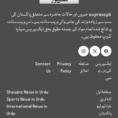
express.pk
خبروں اور حالات حاضرہ سے متعلق پاکستان کی
سب سے زیادہ وزٹ کی جانے والی ویب سائٹ ہے۔ اس ویب سائٹ
پر شائع شدہ تمام مواد کے جملہ حقوق بحق ایکسپریس میڈیا
گروپ محفوظ ہیں۔
ایکسپریس
ضابطہ
Privacy
Contact
کے بارے
اخلاق
Policy
Us
میں
صفحۂ اول
Showbiz News in Urdu
تازہ ترین
Sports News in Urdu
غزہ لہو لہو
International News in
پاکستان
Urdu