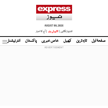
AUGUST 09, 2026
اشتہار لگائیں |
لائیو ٹی وی
| آج کا اخبار
صفحۂ اول
تازہ ترین
کھیل
خاص خبریں
پاکستان
انٹر نیشنل
ٹا