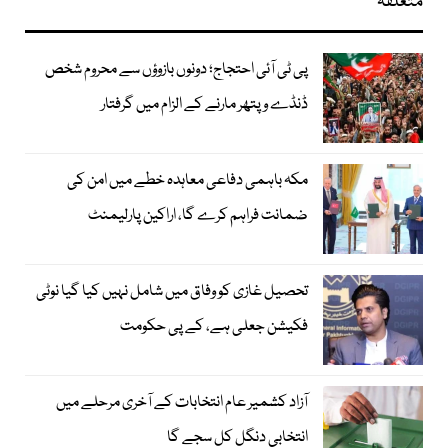
متعلقہ
پی ٹی آئی احتجاج؛ دونوں بازوؤں سے محروم شخص
ڈنڈے و پتھر مارنے کے الزام میں گرفتار
مکہ باہمی دفاعی معاہدہ خطے میں امن کی
ضمانت فراہم کرے گا، اراکین پارلیمنٹ
تحصیل غازی کو وفاق میں شامل نہیں کیا گیا نوٹی
فکیشن جعلی ہے، کے پی حکومت
آزاد کشمیر عام انتخابات کے آخری مرحلے میں
انتخابی دنگل کل سجے گا