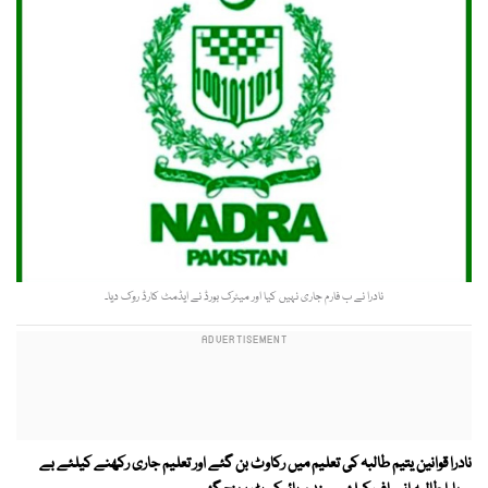
نادرا نے ب فارم جاری نہیں کیا اور میٹرک بورڈ نے ایڈمٹ کارڈ روک دیا۔
نادرا قوانین یتیم طالبہ کی تعلیم میں رکاوٹ بن گئے اور تعلیم جاری رکھنے کیلئے بے