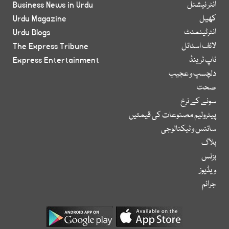
انٹر نیشنل
Business News in Urdu
کھیل
Urdu Magazine
انٹرٹینمنٹ
Urdu Blogs
لائف اسٹائل
The Express Tribune
ٹاپ ٹرینڈ
Express Entertainment
دلچسپ و عجیب
صحت
سونے کے نرخ
پیٹرولیم مصنوعات کی قیمتیں
سائنس و ٹیکنالوجی
بلاگ
بزنس
ویڈیوز
جرائم