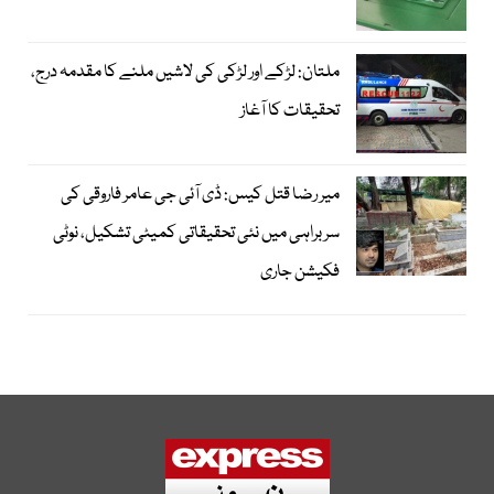
ملتان: لڑکے اور لڑکی کی لاشیں ملنے کا مقدمہ درج،
تحقیقات کا آغاز
میر رضا قتل کیس: ڈی آئی جی عامر فاروقی کی
سربراہی میں نئی تحقیقاتی کمیٹی تشکیل، نوٹی
فکیشن جاری