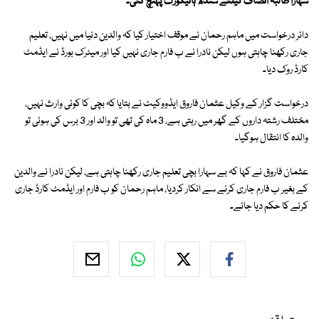
سہارا طالبہ انصاف کیلئے سندھ ہائیکورٹ پہنچ گئی۔
دائر درخواست میں ماہم رحمان نے موقف اختیار کیا کہ والدین دنیا میں نہیں، تعلیم
جاری رکھنا چاہتی ہوں لیکن نادرا نے ب فارم جاری نہیں کیا اور میٹرک بورڈ نے ایڈمٹ
کارڈ روک دیا۔
درخواست گزار کے وکیل عثمان فاروق ایڈووکیٹ نے بتایا کہ بچی کا کوئی وارث نہیں،
مختلف رشتہ داروں کے گھر میں رہتی ہے، 3 ماہ کی تھی تو والد اور 3 برس کی ہوئی تو
والدہ کا انتقال ہوگیا۔
عثمان فاروق نے کہا کہ بے سہارا بچی تعلیم جاری رکھنا چاہتی ہے، لیکن نادرا نے والدین
کے بغیر ب فارم جاری کرنے سے انکار کردیا، ماہم رحمان کو ب فارم اور ایڈمٹ کارڈ جاری
کرنے کا حکم دیا جائے۔