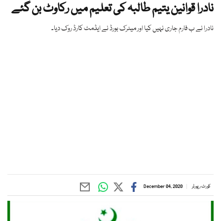
نادرا قوانین یتیم طالبہ کی تعلیم میں رکاوٹ بن گئے
نادرا نے ب فارم جاری نہیں کیا اور میٹرک بورڈ نے ایڈمٹ کارڈ روک دیا۔
کورٹ رپورٹر
December 04, 2020