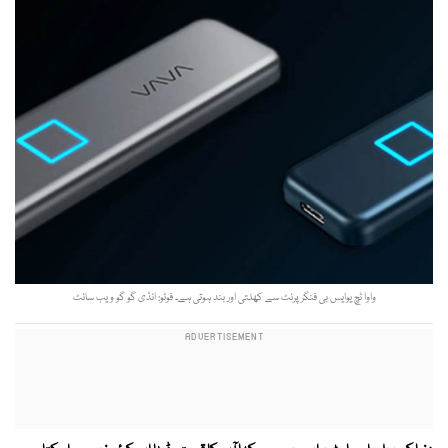
واوا ٹچ یوایس بی فنگر پرنٹ سے کھلتی اور بند ہوتی ہے۔ فوٹو: انڈی گو گو ویب سائٹ