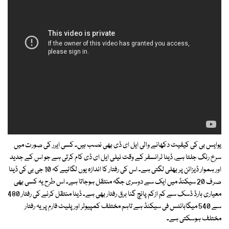
یوایس بی کی کیفیت دکھانے والی ایل ای ڈی بھی نصب ہیں۔ کسی ایرر کی صورت میں
سرخ رنگ جلتا ہے، ڈیٹا ٹرانسفر کے وقت نیلی ایل ای ڈی کام کرتی ہے جو اس کے جدید
اور ہموار ڈیزائن پر بھلی لگتی ہے۔ اس کی رفتار کا اندازہ یوں لگائیے کہ 10 جی بی کی ڈیٹا
صرف 20 سیکنڈ میں ایک سے دوسری جگہ منتقل ہوجاتا ہے۔ اس طرح یہ کسی بھی
معیاری ہارڈ ڈسک سے کم ازکم پانچ گنا برق رفتار بھی ہے۔ ڈیٹا منتقل کرنے کی رفتار 480
سے 540 میگابائٹس فی سیکنڈ ہے تاہم مختلف کمپیوٹر اور پلیٹ فارم پر یہ رفتار
مختلف ہوسکتی ہے۔