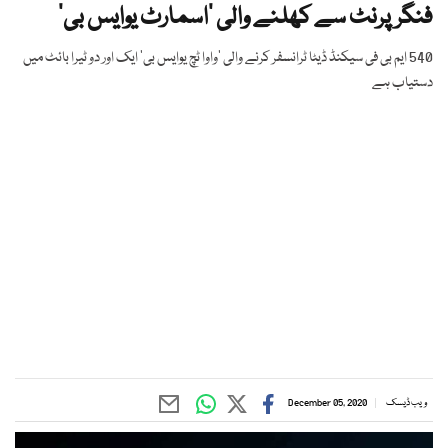
فنگرپرنٹ سے کھلنے والی ’اسمارٹ یوایس بی‘
540 ایم بی فی سیکنڈ ڈیٹا ٹرانسفر کرنے والی ’واوا ٹچ یوایس بی‘ ایک اور دو ٹیرا بائٹ میں
دستیاب ہے
ویب ڈیسک
December 05, 2020