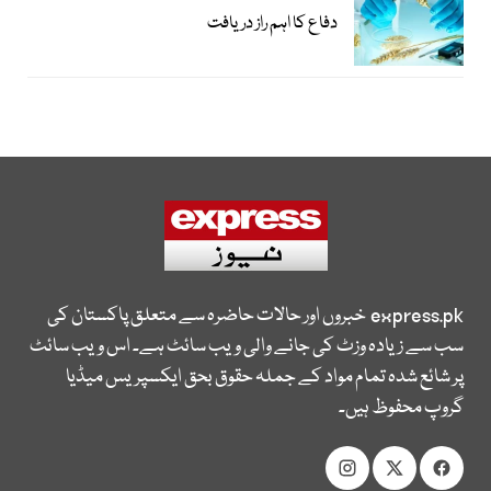
دفاع کا اہم راز دریافت
express.pk
خبروں اور حالات حاضرہ سے متعلق پاکستان کی
سب سے زیادہ وزٹ کی جانے والی ویب سائٹ ہے۔ اس ویب سائٹ
پر شائع شدہ تمام مواد کے جملہ حقوق بحق ایکسپریس میڈیا
گروپ محفوظ ہیں۔