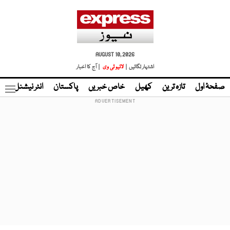
AUGUST 10, 2026
اشتہار لگائیں |
لائیو ٹی وی
| آج کا اخبار
صفحۂ اول
تازہ ترین
کھیل
خاص خبریں
پاکستان
انٹر نیشنل
ٹا