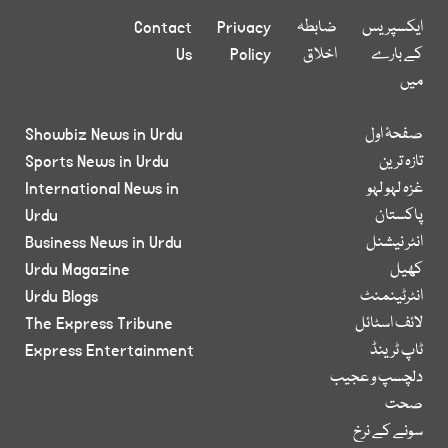
ایکسپریس
ضابطہ
Privacy
Contact
کے بارے
اخلاق
Policy
Us
میں
صفحۂ اول
Showbiz News in Urdu
تازہ ترین
Sports News in Urdu
غزہ لہو لہو
International News in
پاکستان
Urdu
انٹر نیشنل
Business News in Urdu
کھیل
Urdu Magazine
انٹرٹینمنٹ
Urdu Blogs
لائف اسٹائل
The Express Tribune
ٹاپ ٹرینڈ
Express Entertainment
دلچسپ و عجیب
صحت
سونے کے نرخ