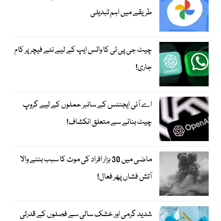
طریقے میں اہم تبدیلی
چیٹ جی پی ٹی کا واٹس ایپ کے لیے نئے فیچر پر کام
جاری!
اے آئی ایجنٹس کے سائبر حملوں کے لیے گروپ
چیٹ بنانے سے متعلق انکشاف!
ماضی میں 30 ہزار افراد کی موت کا سبب بننے والا
آتش فشاں پھر فعال!
شدید گرمی اور خشک سالی سے فصلوں کے قدرتی