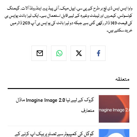
واوا ایس ایس ڈی ٹچ ہر طرح کے پی سی، ایپل میک، آئی پیڈ پرو، اینڈروئڈ آلات، گیمنگ
کونسولس، کیمروں اور ٹیبلٹ وغیرہ کے لیے قابلِ استعمال ہے۔ ایک ٹیرا بائٹ یوایس بی
کی قیمت 149 ڈالر رکھی گئی ہے جبکہ دو ٹیرا بائٹ کی یو ایس بی آپ 269 ڈالر میں
خرید سکتے ہیں۔
متعلقہ
گروک کے لیے نیا Imagine Image 2.0 ماڈل
متعارف
گوگل کی کمپیوٹر سے تصاویر بیک اپ کرنے کے