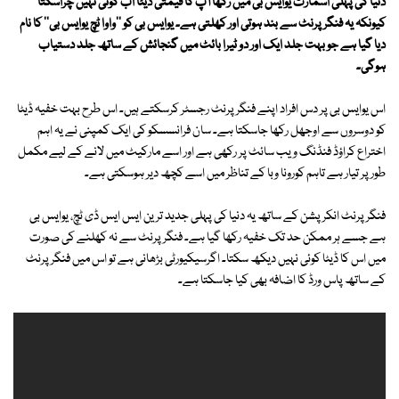
دنیا کی پہلی اسمارٹ یوایس بی میں رکھا آپ کا قیمتی ڈیٹا اب کوئی نہیں چراسکتا
کیونکہ یہ فنگر پرنٹ سے بند ہوتی اور کھلتی ہے۔ یوایس بی کو ''واوا ٹچ یوایس بی'' کا نام
دیا گیا ہے جو بہت جلد ایک اور دو ٹیرا بائٹ میں گنجائش کے ساتھ جلد دستیاب
ہوگی۔
اس یوایس بی پر دس افراد اپنے فنگر پرنٹ رجسٹر کرسکتے ہیں۔ اس طرح بہت خفیہ ڈیٹا
کو دوسروں سے اوجھل رکھا جاسکتا ہے۔ سان فرانسسکو کی ایک کمپنی نے یہ اہم
اختراع کراؤڈ فنڈنگ ویب سائٹ پر رکھی ہے اور اسے مارکیٹ میں لانے کے لیے مکمل
طور پر تیار ہے تاہم کورونا وبا کے تناظر میں اسے کچھ دیر ہوسکتی ہے۔
فنگرپرنٹ انکرپشن کے ساتھ یہ دنیا کی پہلی جدید ترین ایس ایس ڈی ٹچ، یوایس بی
ہے جسے ہر ممکن حد تک خفیہ رکھا گیا ہے۔ فنگرپرنٹ سے نہ کھلنے کی صورت
میں اس کا ڈیٹا کوئی نہیں دیکھ سکتا۔ اگرسیکیورٹی بڑھانی ہے تو اس میں فنگرپرنٹ
کے ساتھ پاس ورڈ کا اضافہ بھی کیا جاسکتا ہے۔