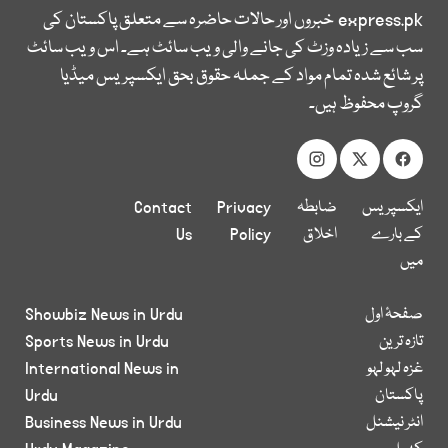
express.pk
خبروں اور حالات حاضرہ سے متعلق پاکستان کی
سب سے زیادہ وزٹ کی جانے والی ویب سائٹ ہے۔ اس ویب سائٹ
پر شائع شدہ تمام مواد کے جملہ حقوق بحق ایکسپریس میڈیا
گروپ محفوظ ہیں۔
ایکسپریس
ضابطہ
Privacy
Contact
کے بارے
اخلاق
Policy
Us
میں
صفحۂ اول
Showbiz News in Urdu
تازہ ترین
Sports News in Urdu
غزہ لہو لہو
International News in
پاکستان
Urdu
انٹر نیشنل
Business News in Urdu