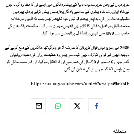
عزیز میاں نے وطن عزیز سمیت دنیا کے بیشتر ملکوں میں اپنے فن کا مظاہرہ کیا۔ انہوں
نے شاہ ایران رضا شاہ پہلوی کے سامنے یادگار پرفارمنس پیش کرنے پر دنیا بھر میں
مقبولیت حاصل کی۔ وہ اپنی بیشتر قوالیاں خود لکھتے تھے جب کہ انہوں نے علامہ
محمد اقبال اور قتیل شفائی کا کلام بھی انتہائی مہارت سے گایا۔ حکومت پاکستان کی
جانب سے 1989 میں انہیں پرائیڈ آف پرفارمنس سے نوازا گیا۔
2000 میں عزیز میاں قوال کویرقان کا عارضہ لاحق ہوگیاتھا، ڈاکٹروں کے منع کرنے کے
باوجود انھوں نے قوالی کو ترک نہیں کیا۔ اسی برس وہ حکومت ایران کی دعوت پرتہران
گئے جہاں 6 دسمبر کو 58 سال کی عمر میں ان کا انتقال ہوگیا۔ ان کے جسد خاکی کو
وطن واپس لایا گیا جہاں ان کی تدفین کی گئی۔
https://www.youtube.com/watch?v=xTpsWknkbLE
متعلقہ