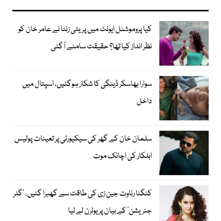
کیا پروموشنل ایونٹ میں پریتی زنٹا نے عامر خان کو
نظر انداز کیا تھا؟ حقیقت سامنے آگئی
سوارا بھاسکر ڈینگی کا شکار ہوگئیں، اسپتال میں
داخل
سلمان خان کے گھر کی سیکیورٹی پر تعینات پولیس
اہلکار کی اچانک موت
کنگنا رناوت جین زی کی طاقت سے گھبرا گئیں، ’گٹر
جنریشن‘ کے بیان پر یوٹرن لے لیا