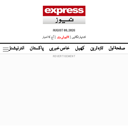
AUGUST 09, 2026
اشتہار لگائیں |
لائیو ٹی وی
| آج کا اخبار
صفحۂ اول
تازہ ترین
کھیل
خاص خبریں
پاکستان
انٹر نیشنل
ٹا