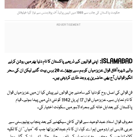
حکومت پاکستان کی جانب سے 1989 میں انہیں پرائیڈ آف پرفارمنس سے نوازا گیا؛ فوٹوفائل
ISLAMABAD:
اپنی قوالیوں کے ذریعے پاکستان کا نام دنیا بھر میں روشن کرنے
والے شہرہ آفاق قوال عزیز میاں کو ہم سے بچھڑے 20 برس بیت گئے لیکن ان کی سحر
انگیز قوالیاں آج بھی حاضرین پر وجد طاری کردیتی ہیں۔
فن قوالی کی اصل روح کو دنیا کے سامنے جن قوالوں نے پیش کیا ان میں عزیز میاں قوال
کا نام نمایاں ہے۔ عزیز میاں قوال 17 اپریل 1942 کو نئی دلی میں پیدا ہوئے۔ قیام
پاکستان کے بعداہل خانہ کے ہمراہ لاہور میں سکونت اختیار کی۔
معروف قوال استاد عبدالوحید سے قوالی کا فن سیکھنے کے بعد پنجاب یونیورسٹی سے
عربی، فارسی اور اردو میں ایم اے کیا۔ ان کا نام عبدالعزیز تھا جب کہ ''میاں'' ان کا تکیہ
کلام تھا جس کی وجہ سے وہ عزیز میاں کے نام سے جانے جاتے تھے۔ ان کی گائی ہوئی