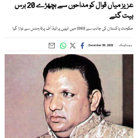
عزیز میاں قوال کو مداحوں سے بچھڑے 20 برس
بیت گئے
حکومت پاکستان کی جانب سے 1989 میں انہیں پرائیڈ آف پرفارمنس سے نوازا گیا
ویب ڈیسک
December 06, 2020