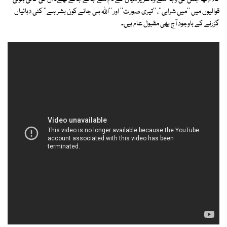
قوالیوں میں ''میں شرابی''، ''تیری صورت'' اور ''اللہ ہی جانے کون بشر ہے'' کئی دہائیاں
گزرنے کے باوجود آج بھی مقبول عام ہیں۔