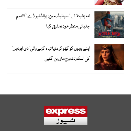
ٹام ہالینڈ نے ’اسپائیڈر مین: برانڈ نیو ڈے‘ کا اہم
جذباتی منظر خود تخلیق کیا
اپنے بچوں کو کھو کر دنیا تباہ کرنے والی ’دی ایونجرز‘
کی اسکارلٹ وچ ماں بن گئیں