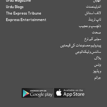
کھیل
Urdu Magazine
انٹرٹینمنٹ
Urdu Blogs
لائف اسٹائل
The Express Tribune
ٹاپ ٹرینڈ
Express Entertainment
دلچسپ و عجیب
صحت
سونے کے نرخ
پیٹرولیم مصنوعات کی قیمتیں
سائنس و ٹیکنالوجی
بلاگ
بزنس
ویڈیوز
جرائم