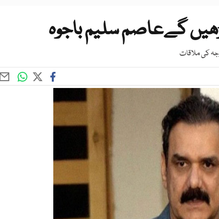
ھیں گےعاصم سلیم باجوہ
جہ کی ملاقات