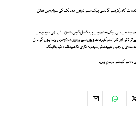
تجارت کامرکزبنے گا۔سی پیک سے دونوں ممالک کی عوام میں تعلق
منصوبہ ہے،سی پیک منصوبے پرمکمل قومی اتفاق رائے بھی موجودہے۔
وانائی اورانفرااسٹرکچرمنصوبوں سے ہزاروں ملازمتیں پیداہوں گی۔ ان
دی زونزمیں غیرملکی سرمایہ کاری کاخیرمقدم کیاجائیگا۔
بنانے کیلئے پرعزم ہیں۔