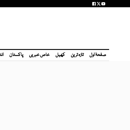
صفحۂ اول
تازہ ترین
کھیل
خاص خبریں
پاکستان
انٹ