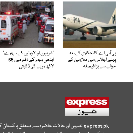
پی آئی اے کا نجکاری کے بعد
’غریبوں اور لاوارثوں کے سہارے‘
پہلے اجلاس میں ملازمین کے
ایدھی ہومز کے دفتر میں 65
حوالے سے بڑا فیصلہ
لاکھ روپے کی ڈکیتی
express.pk
خبروں اور حالات حاضرہ سے متعلق پاکستان 