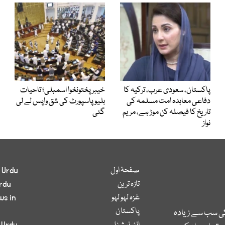
پاکستان، سعودی عرب، ترکیہ کا
خیبرپختونخوا اسمبلی؛ تاحیات
دفاعی معاہدہ امت مسلمہ کی
بلیو پاسپورٹ کی شق واپس لے لی
تاریخ کا فیصلہ کن موڑ ہے، مریم
گئی
نواز
صفحۂ اول
 Urdu
تازہ ترین
rdu
غزہ لہو لہو
ws in
پاکستان
کی سب سے زیادہ