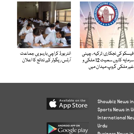
فیسکو کی نجکاری: ترکیہ، چینی
انٹر بورڈ کراچی بارہویں جماعت
سرمایہ کاروں سمیت 12 ملکی و
آرٹس ریگولر کے نتائج کا اعلان
غیر ملکی گروپ میدان میں
Showbiz News in
Sports News in U
International Ne
Urdu