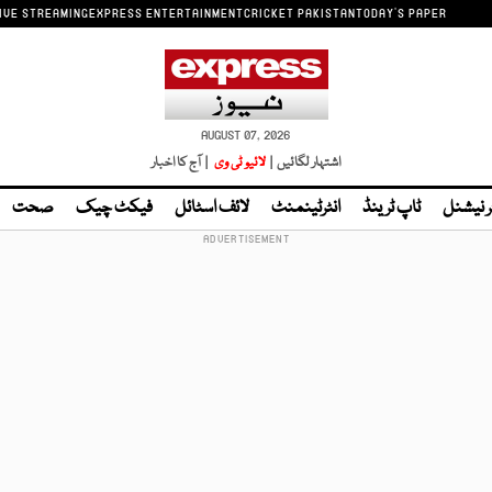
IVE STREAMING
EXPRESS ENTERTAINMENT
CRICKET PAKISTAN
TODAY'S PAPER
AUGUST 07, 2026
اشتہار لگائیں |
لائیو ٹی وی
| آج کا اخبار
ر نیشنل
ٹاپ ٹرینڈ
انٹرٹینمنٹ
لائف اسٹائل
فیکٹ چیک
صحت