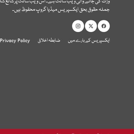
وزٹ کی جانے والی ویب سائٹ ہے۔ اس ویب سائٹ پر شائع شدہ
جملہ حقوق بحق ایکسپریس میڈیا گروپ محفوظ ہیں۔
ایکسپریس کے بارے میں
ضابطہ اخلاق
Privacy Policy