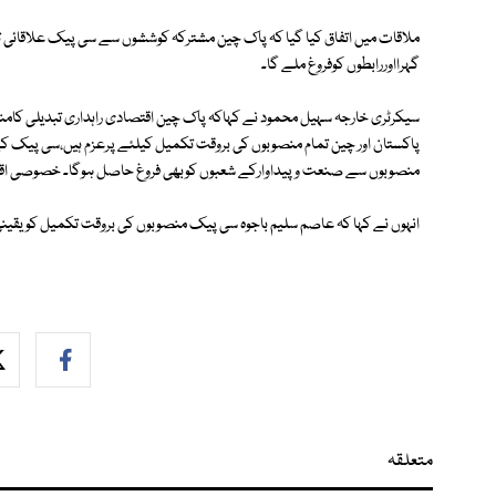
ملاقات میں اتفاق کیا گیا کہ پاک چین مشترکہ کوششوں سے سی پیک علاقائی 
گہرااوررابطوں کوفروغ ملے گا۔
سیکرٹری خارجہ سہیل محمود نے کہاکہ پاک چین اقتصادی راہداری تبدیلی کا
پاکستان اور چین تمام منصوبوں کی بروقت تکمیل کیلئے پرعزم ہیں،سی پیک کے ت
منصوبوں سے صنعت و پیداوارکے شعبوں کوبھی فروغ حاصل ہوگا۔ خصوصی اقتصا
انہوں نے کہا کہ عاصم سلیم باجوہ سی پیک منصوبوں کی بروقت تکمیل کو یقینی 
متعلقہ