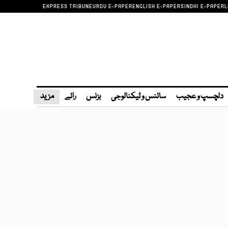
EXPRESS TRIBUNE
URDU E-PAPER
ENGLISH E-PAPER
SINDHI E-PAPER
L
دلچسپ و عجیب
سائنس و ٹیکنالوجی
بزنس
رائے
مزید