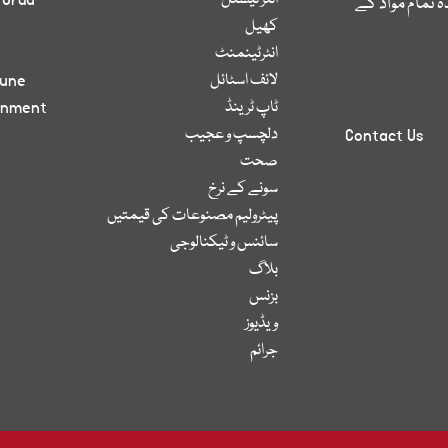
انٹر نیشنل
 Urdu
 تمام مواد کے
کھیل
انٹرٹینمنٹ
لائف اسٹائل
bune
ٹاپ ٹرینڈ
inment
دلچسپ و عجیب
Contact Us
صحت
سونے کے نرخ
پیٹرولیم مصنوعات کی قیمتیں
سائنس و ٹیکنالوجی
بلاگ
بزنس
ویڈیوز
جرائم