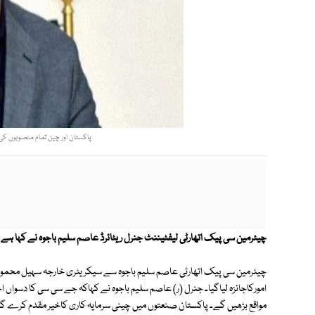
پاکستان اور چین تمام منصوبوں کی 
چیئرمین سی پیک اتھارٹی لیفٹیننٹ جنرل ریٹائرڈ عاصم سلیم باجوہ نے کہا ہے
چیئرمین سی پیک اتھارٹی عاصم سلیم باجوہ سے سیکریٹری خارجہ سہیل محم
امورکاجائزہ لیاگیا۔ جنرل (ر) عاصم سلیم باجوہ نے کہاکہ جے سی سی کا دسوا
مواقع بڑھیں گے۔ پاکستان صنعتوں میں چینی سرمایہ کاری کاخیر مقدم کرے گا