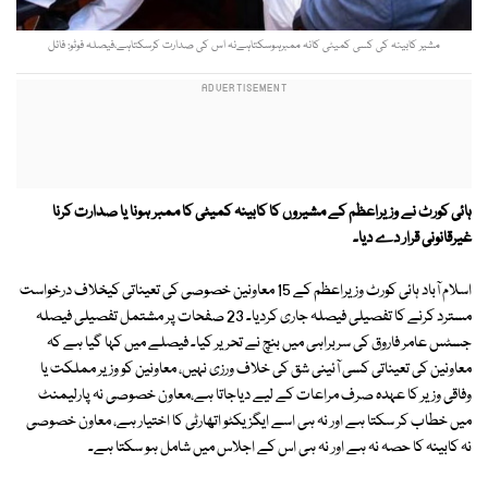
مشیر کابینہ کی کسی کمیٹی کانہ ممبرہوسکتاہےنہ اس کی صدارت کرسکتاہے،فیصلہ فوٹو: فائل
ہائی کورٹ نے وزیراعظم کے مشیروں کا کابینہ کمیٹی کا ممبر ہونا یا صدارت کرنا
غیرقانونی قرار دے دیا۔
اسلام آباد ہائی کورٹ وزیراعظم کے 15 معاونین خصوصی کی تعیناتی کیخلاف درخواست
مسترد کرنے کا تفصیلی فیصلہ جاری کردیا۔ 23 صفحات پر مشتمل تفصیلی فیصلہ
جسٹس عامر فاروق کی سربراہی میں بنچ نے تحریر کیا۔ فیصلے میں کہا گیا ہے کہ
معاونین کی تعیناتی کسی آئینی شق کی خلاف ورزی نہیں، معاونین کو وزیر مملکت یا
وفاقی وزیر کا عہدہ صرف مراعات کے لیے دیاجاتا ہے،معاون خصوصی نہ پارلیمنٹ
میں خطاب کر سکتا ہے اور نہ ہی اسے ایگزیکٹو اتھارٹی کا اختیار ہے، معاون خصوصی
نہ کابینہ کا حصہ نہ ہے اور نہ ہی اس کے اجلاس میں شامل ہو سکتا ہے۔