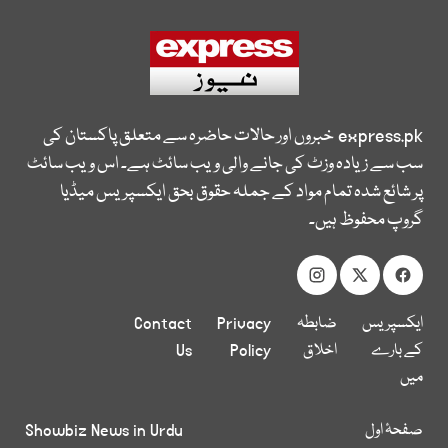
express.pk
خبروں اور حالات حاضرہ سے متعلق پاکستان کی
سب سے زیادہ وزٹ کی جانے والی ویب سائٹ ہے۔ اس ویب سائٹ
پر شائع شدہ تمام مواد کے جملہ حقوق بحق ایکسپریس میڈیا
گروپ محفوظ ہیں۔
ایکسپریس
ضابطہ
Privacy
Contact
کے بارے
اخلاق
Policy
Us
میں
صفحۂ اول
Showbiz News in Urdu