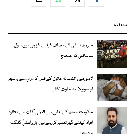
متعلقہ
میر رضا علی کے انصاف کیلیے کراچی میں سول
سوسائٹی کا احتجاج
لاہور میں 40 سالہ خاتون کے قتل کا ڈراپ سین، شوہر
اور سوتیلا بیٹا ملوث نکلے
حکومت سندھ کے تعاون سے قدرتی آفات سے متاثرہ
افراد کیلئے گھر تعمیر کر رہے ہیں، وزیراعلیٰ گلگت
بلتستان