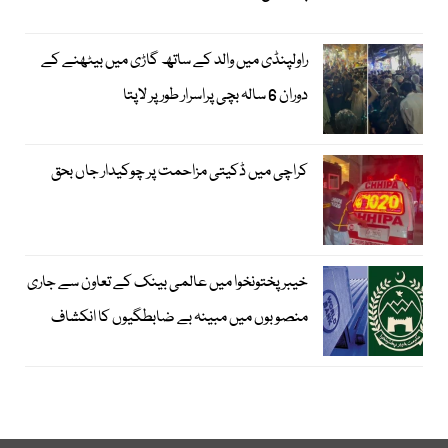
راولپنڈی میں والد کے ساتھ گاڑی میں بیٹھنے کے
دوران 6 سالہ بچی پراسرار طور پر لاپتا
کراچی میں ڈکیتی مزاحمت پر چوکیدار جاں بحق
خیبرپختونخوا میں عالمی بینک کے تعاون سے جاری
منصوبوں میں مبینہ بے ضابطگیوں کا انکشاف