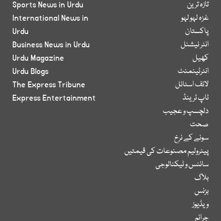
تازہ ترین
Sports News in Urdu
غزہ لہو لہو
International News in
پاکستان
Urdu
انٹر نیشنل
Business News in Urdu
کھیل
Urdu Magazine
انٹرٹینمنٹ
Urdu Blogs
لائف اسٹائل
The Express Tribune
ٹاپ ٹرینڈ
Express Entertainment
دلچسپ و عجیب
صحت
سونے کے نرخ
پیٹرولیم مصنوعات کی قیمتیں
سائنس و ٹیکنالوجی
بلاگ
بزنس
ویڈیوز
جرائم