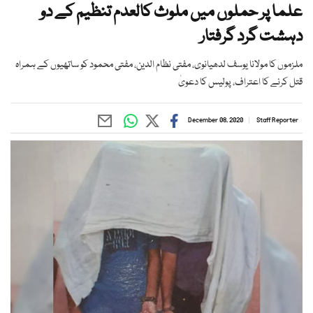
علما پر حملوں میں ملوث کالعدم تنظیم کے دو
دہشت گرد گرفتار
ملزموں کا مولانا یوسف لدھیانوی، مفتی نظام الدین، مفتی محمود کو ساتھیوں کے ہمراہ
قتل کرنے کا اعتراف، پولیس کا دعویٰ
December 08, 2020
Staff Reporter