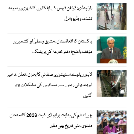
راولپنڈی: ڈولفن فورس کے اہلکاروں کا شہری پر مبینہ
تشدد، ویڈیو وائرل
پاکستان کا افغانستان، مشرق وسطیٰ اور کشمیر پر
مؤقف واضح؛ دفتر خارجہ کی بریفنگ
لاہور ریلوے اسٹیشن پر صفائی کا بحران، تعفن، تاخیر
اور بند برقی زینوں سے مسافروں کی مشکلات بڑھ
گئیں
وزیراعظم کی ہدایت پر ایم ڈی کیٹ 2026 کا امتحان
ملتوی، نئی تاریخ بھی مقرر