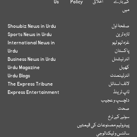
کے بارے
اخلاق
Policy
Us
میں
صفحۂ اول
Showbiz News in Urdu
تازہ ترین
Sports News in Urdu
غزہ لہو لہو
International News in
پاکستان
Urdu
انٹر نیشنل
Business News in Urdu
کھیل
Urdu Magazine
انٹرٹینمنٹ
Urdu Blogs
لائف اسٹائل
The Express Tribune
ٹاپ ٹرینڈ
Express Entertainment
دلچسپ و عجیب
صحت
سونے کے نرخ
پیٹرولیم مصنوعات کی قیمتیں
سائنس و ٹیکنالوجی