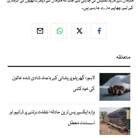
ملزمان سے مزید تفتیش کی جارہی ہے جب کہ ملزمان کے دیگر ساتھیوں کی گرفتاری
کے لیے چھاپے مارے جارہے ہیں۔
متعلقہ
لاہور؛ گھریلو پریشانی کے باعث شادی شدہ خاتون
کی خودکشی
ہزارہ ایکسپریس ٹرین حادثہ؛ غفلت برتنے پر ڈرائیور اور
اسسٹنٹ معطل