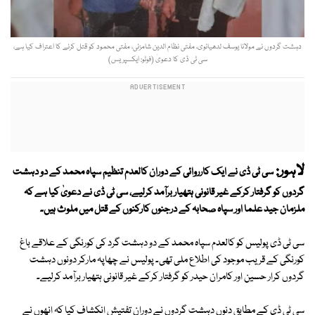
دہشت گردوں نے مولانا یوسف لدھیانوی، مفتی نظام الدین شامزئی، مفتی محمود کو قتل کرنے کا اعتراف کیا ہے،
سی ٹی ڈی کا دعویٰ (فوٹو: ایکسپریس)
لاہور:
سی ٹی ڈی نے ایک کارروائی کے دوران کالعدم تنظیم سپاہ محمد کے دو دہشت
گردوں کو گرفتار کرکے غیر قانونی ہتھیار برآمد کرلیے، سی ٹی ڈی نے دعویٰ کیا ہے کہ
ملزمان جید علما اور سپاہ صحابہ کے درجنوں کارکنوں کے قتل میں ملوث ہیں۔
سی ٹی ڈی پولیس کو کالعدم سپاہ محمد کے دو دہشت گرد کی کورنگی کے علاقے باغ
کورنگی کے قریب موجود کی اطلاع ملی تھی۔ پولیس نے چھاپہ مارکر دونوں دہشت
گردوں کرار حسین اور کامران حیدر کو گرفتار کرکے غیر قانونی ہتھیار برآمد کرلیے۔
سی ٹی ڈی کے مطابق دنوں دہشت گردوں نے دوران تفتیش انکشاف کیا کہ انھوں نے