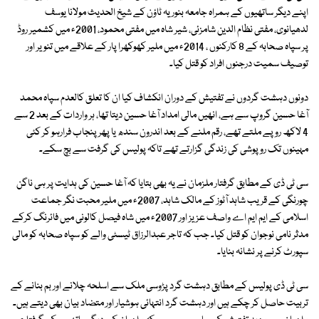
اپنے دیگر ساتھیوں کے ہمراہ جامعہ بنوریہ ٹاؤن کے شیخ الحدیث مولانا یوسف
لدھیانوی، مفتی نظام الدین شامزئی، شیر شاہ میں مفتی محمود، 2001ء میں کشمیر روڈ
پر سپاہ صحابہ کے 8 کارکنوں ، 2014ء میں ملیر کھوکھرا پار کے علاقے میں تنویر اور
توصیف سمیت درجنوں افراد کو قتل کیا۔
دونوں دہشت گردوں نے تفتیش کے دوران انکشاف کیا ان کا تعلق کالعدم سپاہ محمد
آغا حسین گروپ سے ہے، انھیں مالی امداد آغا حسین دیتا تھا، ہر واردات کے بعد 2 سے
4 لاکھ روپے ملتے تھے، رقم ملنے کے بعد اندرون سندھ یا پھر پنجاب فرارہو کر کئی
مہینوں تک روپوشی کی زندگی گزارتے تھے تاکہ پولیس کی گرفت سے بچ سکے۔
سی ٹی ڈی کے مطابق گرفتار ملزمان نے یہ بھی بتایا کہ آغا حسین کی ہدایت پر ہی ناگن
چورنگی کے قریب شاہد آٹوز کے مالک شاہد، 2007ء میں ملیر محبت نگر جماعت
اسلامی کے ایم ایم اے واصف عزیز اور 2007ء میں شاہ فیصل کالونی میں فائرنگ کرکے
مدثر نامی نوجوان کو قتل کیا۔ جب کہ تاجر عبدالرزاق ٹیسٹی والے کو سپاہ صحابہ کو مالی
سپورٹ کرنے پر نشانہ بنایا۔
سی ٹی ڈی پولیس کے مطابق دہشت گرد پڑوسی ملک سے اسلحہ چلانے اور بم بنانے کے
تربیت حاصل کر چکے ہیں اور دہشت گرد انتہائی ہوشیار اور متضاد بیان بھی دیتے ہیں۔