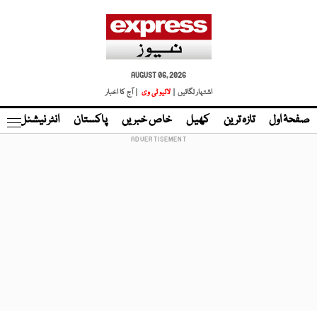
AUGUST 06, 2026
اشتہار لگائیں |
لائیو ٹی وی
| آج کا اخبار
صفحۂ اول
تازہ ترین
کھیل
خاص خبریں
پاکستان
انٹر نیشنل
ٹا