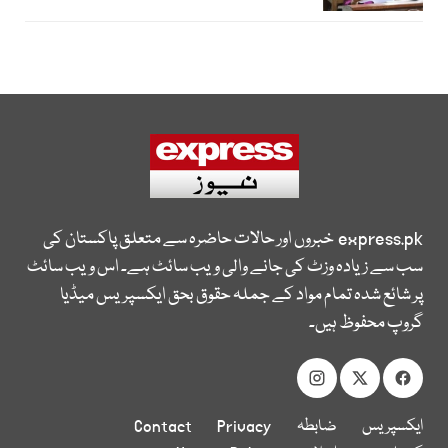
express.pk
خبروں اور حالات حاضرہ سے متعلق پاکستان کی
سب سے زیادہ وزٹ کی جانے والی ویب سائٹ ہے۔ اس ویب سائٹ
پر شائع شدہ تمام مواد کے جملہ حقوق بحق ایکسپریس میڈیا
گروپ محفوظ ہیں۔
ایکسپریس
ضابطہ
Privacy
Contact