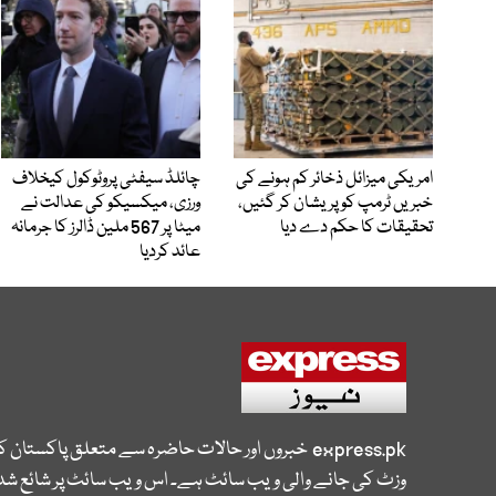
امریکی میزائل ذخائر کم ہونے کی
چائلڈ سیفٹی پروٹوکول کیخلاف
خبریں ٹرمپ کو پریشان کر گئیں،
ورزی، میکسیکو کی عدالت نے
تحقیقات کا حکم دے دیا
میٹا پر 567 ملین ڈالرز کا جرمانہ
عائد کردیا
express.pk
خبروں اور حالات حاضرہ سے متعلق پاکستان 
وزٹ کی جانے والی ویب سائٹ ہے۔ اس ویب سائٹ پر شائع شدہ