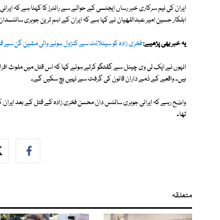
ایران کی نیم سرکاری خبر رساں ایجنسی کے حوالے سے رائٹرز کا کہنا ہے کہ ایران
اہلکار حسین امیر عبداللھیان نے کہا ہے کہ ایران کے اہم ترین جوہری سائنسدان 
یہ خبر بھی پڑھیے:
فخری زادہ کو سیٹلائٹ سے کنڑول ہونے والی مشین گن سے قتل 
انہوں نے ایک ٹی وی چینل سے گفتگو کرتے ہوئے کہا کہ اس قتل میں ملوث افرا
ہیں۔ واقعے کے ذمے داران قانون کی گرفت سے نہیں بچ سکیں گے۔
واضح رہے کہ ایرانی جوہری سائنس دان محسن فخری زادہ کے قتل کے بعد ایران کے 
تھا۔
متعلقہ