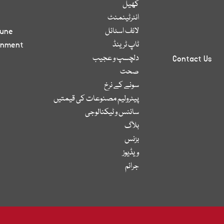
کھیل
انٹرٹینمنٹ
لائف اسٹائل
bune
ٹاپ ٹرینڈ
inment
دلچسپ و عجیب
Contact Us
صحت
سونے کے نرخ
پیٹرولیم مصنوعات کی قیمتیں
سائنس و ٹیکنالوجی
بلاگ
بزنس
ویڈیوز
جرائم