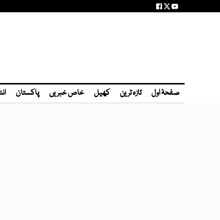
صفحۂ اول
تازہ ترین
کھیل
خاص خبریں
پاکستان
انٹ