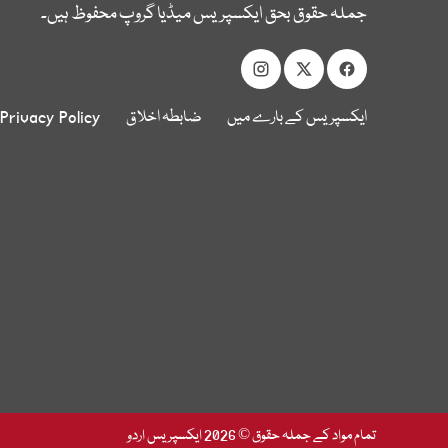
جملہ حقوق بحق ایکسپریس میڈیا گروپ محفوظ ہیں۔
ایکسپریس کے بارے میں
ضابطہ اخلاق
Privacy Policy
تمام مواد کے جملہ حقوق © 2026 ایکسپریس اردو