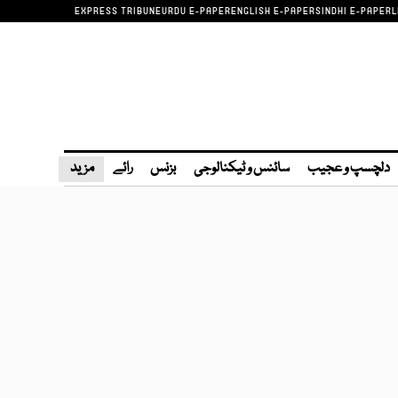
EXPRESS TRIBUNE
URDU E-PAPER
ENGLISH E-PAPER
SINDHI E-PAPER
L
دلچسپ و عجیب
سائنس و ٹیکنالوجی
بزنس
رائے
مزید