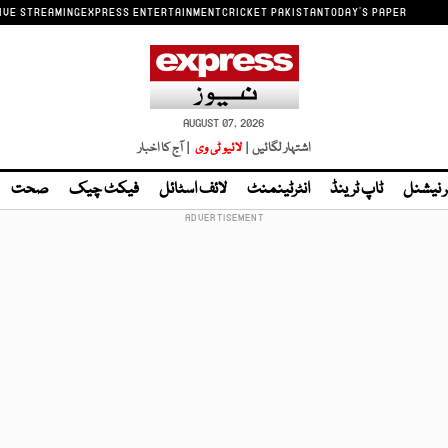
IVE STREAMING
EXPRESS ENTERTAINMENT
CRICKET PAKISTAN
TODAY'S PAPER
AUGUST 07, 2026
اشتہار لگائیں |
لائیو ٹی وی
| آج کا اخبار
ر نیشنل
ٹاپ ٹرینڈ
انٹرٹینمنٹ
لائف اسٹائل
فیکٹ چیک
صحت