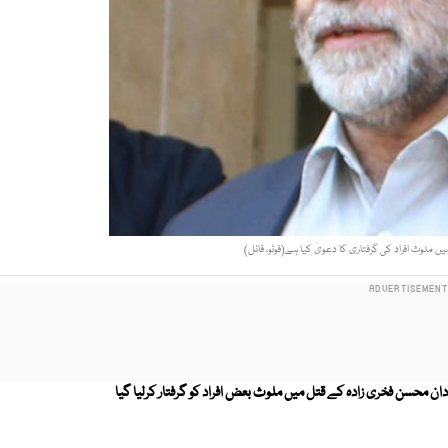
یں ملوث افراد کی گرفتاری کا دعویٰ کیا ہے(فوٹو، فائل)
 محسن فخری زادہ کے قتل میں ملوث بعض افراد کو گرفتار کرلیا گیا