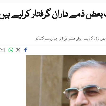
بعض ذمے داران گرفتار کرلیے ہیں
ھی کرلیا گیا ہے، ایرانی مشیر کی نیوز چینل سے گفتگو