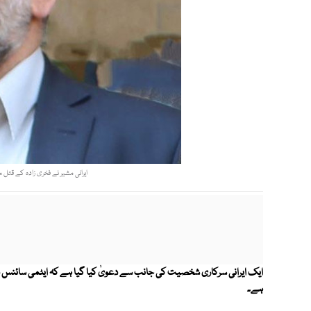
ایرانی مشیر نے فخری زادہ کے قتل م
ایک ایرانی سرکاری شخصیت کی جانب سے دعویٰ کیا گیا ہے کہ ایٹمی سائنس دان
ہے۔