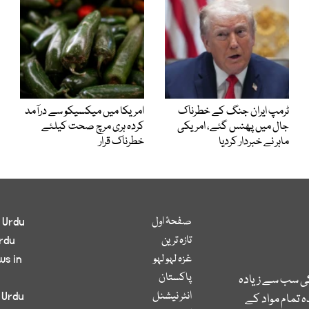
ٹرمپ ایران جنگ کے خطرناک
امریکا میں میکسیکو سے درآمد
جال میں پھنس گئے، امریکی
کردہ ہری مرچ صحت کیلئے
ماہر نے خبردار کردیا
خطرناک قرار
صفحۂ اول
 Urdu
تازہ ترین
rdu
غزہ لہو لہو
ws in
پاکستان
کی سب سے زیادہ
انٹر نیشنل
 Urdu
 تمام مواد کے