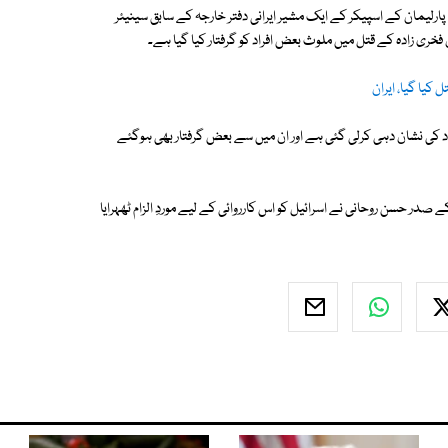
ی پارلیمان کے اسپیکر کے ایک مشیر ایرانی دفتر خارجہ کے سابق سینیئر
فخری زادہ کے قتل میں ملوث بعض افراد کو گرفتار کیا گیا ہے۔
کیا گیا، ایران
د کی نشان دہی کرلی گئی ہے اور ان میں سے بعض گرفتار بھی ہوگئے
صدر حسن روحانی نے اسرائیل کو اس کارروائی کے لیے موردِ الزام ٹھہرایا