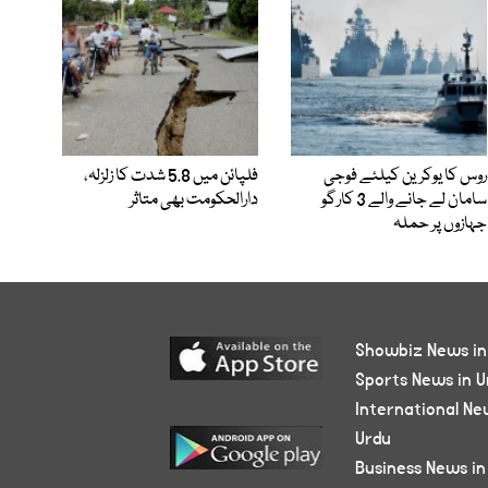
روس کا یوکرین کیلئے فوجی
فلپائن میں 5.8 شدت کا زلزلہ،
سامان لے جانے والے 3 کارگو
دارالحکومت بھی متاثر
جہازوں پر حملہ
Showbiz News in
Sports News in U
International Ne
Urdu
Business News in