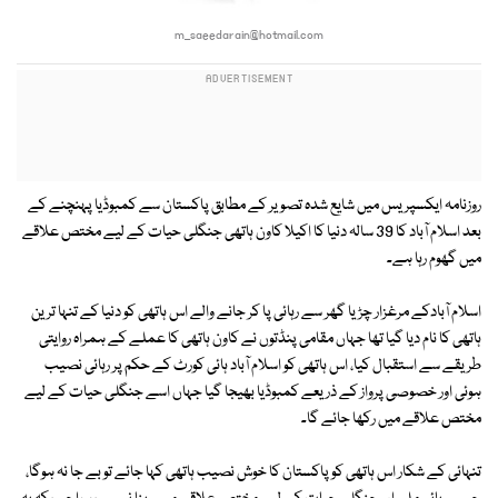
m_saeedarain@hotmail.com
روزنامہ ایکسپریس میں شایع شدہ تصویر کے مطابق پاکستان سے کمبوڈیا پہنچنے کے
بعد اسلام آباد کا 39 سالہ دنیا کا اکیلا کاون ہاتھی جنگلی حیات کے لیے مختص علاقے
میں گھوم رہا ہے۔
اسلام آبادکے مرغزار چڑیا گھر سے رہائی پا کر جانے والے اس ہاتھی کو دنیا کے تنہا ترین
ہاتھی کا نام دیا گیا تھا جہاں مقامی پنڈتوں نے کاون ہاتھی کا عملے کے ہمراہ روایتی
طریقے سے استقبال کیا، اس ہاتھی کو اسلام آباد ہائی کورٹ کے حکم پر رہائی نصیب
ہوئی اور خصوصی پرواز کے ذریعے کمبوڈیا بھیجا گیا جہاں اسے جنگلی حیات کے لیے
مختص علاقے میں رکھا جائے گا۔
تنہائی کے شکار اس ہاتھی کو پاکستان کا خوش نصیب ہاتھی کہا جائے تو بے جا نہ ہوگا،