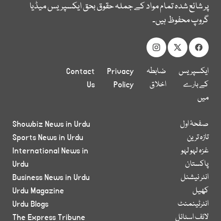
پر شائع شدہ تمام مواد کے جملہ حقوق بحق ایکسپریس میڈیا
گروپ محفوظ ہیں۔
ایکسپریس
ضابطہ
Privacy
Contact
کے بارے
اخلاق
Policy
Us
میں
صفحۂ اول
Showbiz News in Urdu
تازہ ترین
Sports News in Urdu
غزہ لہو لہو
International News in
پاکستان
Urdu
انٹر نیشنل
Business News in Urdu
کھیل
Urdu Magazine
انٹرٹینمنٹ
Urdu Blogs
لائف اسٹائل
The Express Tribune