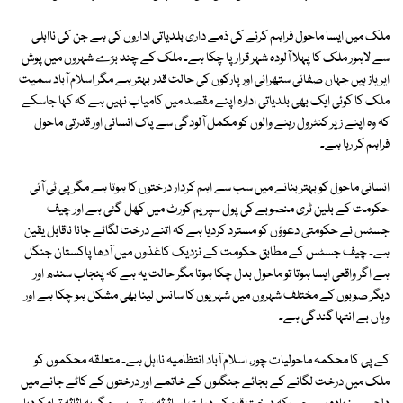
ملک میں ایسا ماحول فراہم کرنے کی ذمے داری بلدیاتی اداروں کی ہے جن کی نااہلی
سے لاہور ملک کا پہلا آلودہ شہر قرار پا چکا ہے۔ ملک کے چند بڑے شہروں میں پوش
ایریاز ہیں جہاں صفائی ستھرائی اور پارکوں کی حالت قدر بہتر ہے مگر اسلام آباد سمیت
ملک کا کوئی ایک بھی بلدیاتی ادارہ اپنے مقصد میں کامیاب نہیں ہے کہ کہا جاسکے
کہ وہ اپنے زیر کنٹرول رہنے والوں کو مکمل آلودگی سے پاک انسانی اور قدرتی ماحول
فراہم کر رہا ہے۔
انسانی ماحول کو بہتر بنانے میں سب سے اہم کردار درختوں کا ہوتا ہے مگر پی ٹی آئی
حکومت کے بلین ٹری منصوبے کی پول سپریم کورٹ میں کھل گئی ہے اور چیف
جسٹس نے حکومتی دعوؤں کو مسترد کردیا ہے کہ اتنے درخت لگائے جانا ناقابل یقین
ہے۔ چیف جسٹس کے مطابق حکومت کے نزدیک کاغذوں میں آدھا پاکستان جنگل
ہے اگر واقعی ایسا ہوتا تو ماحول بدل چکا ہوتا مگر حالت یہ ہے کہ پنجاب سندھ اور
دیگر صوبوں کے مختلف شہروں میں شہریوں کا سانس لینا بھی مشکل ہو چکا ہے اور
وہاں بے انتہا گندگی ہے۔
کے پی کا محکمہ ماحولیات چور، اسلام آباد انتظامیہ نااہل ہے۔ متعلقہ محکموں کو
ملک میں درخت لگانے کے بجائے جنگلوں کے خاتمے اور درختوں کے کاٹے جانے میں