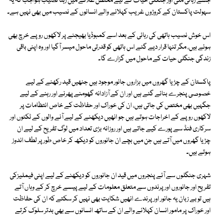
جسے رہائی ملی اور جنگلی حیات کے لیے مختص علاقے میں رہنا نصیب ہواجب کہ یہ
سہولت پاکستان کے کروڑوں غریب کہلانے والے انسانوں کے نصیب میں بھی نہیں ہے۔
اس خوش نصیب ہاتھی کی رہائی کے بعد اسے کمبوڈیا بھیجنے پر لاکھوں روپے خرچ بھی
ہوئے ہیں، مگر تنہا قرار دیے گئے اس ہاتھی کو قدرتی ماحول میسر آگیا اور وہ اپنی باقی
زندگی جنگلی حیات کے ماحول میں گزارے گا۔
پاکستان کے چڑیا گھروں میں ہزاروں جانور موجود ہیں جنھیں قید رکھنے کے لیے
خصوصی پنجرے بنائے گئے ہیں اور ان کے آزادانہ گھومنے پھرنے اور رہنے کے لیے
جگہیں بھی مختص کی جاتی ہیں، ان کی خوراک اور حفاظت کے خاص انتظامات پر
لاکھوں روپے کے اخراجات ہوتے ہیں جو انھیں دیکھنے کے لیے آنے والوں کے ٹکٹوں اور
سرکاری فنڈ سے پورے کیے جاتے ہیں اور روزانہ بڑی تعداد میں لوگ تفریح کے لیے ان
چڑیا گھروں میں آتے ہیں جن میں بچے ان جانوروں کو دیکھ کر خاص طور پر لطف اندوز
ہوتے ہیں۔
شہری جنگلوں سے آئے پنجروں میں قید ان جانوروں کو دیکھنے کے لیے اپنی فیملیزکی
تفریح اور جانوروں اور پرندوں سے متعلق معلومات کے لیے پیسے خرچ کر کے وہاں آتے
ہیں تو بے زبان یہ جانور اور پرندے انھیں شکایت بھی نہیں کر سکتے کہ ان کی حفاظت
اور خوراک پر مامور انسان کہلانے والے ان کے ساتھ انسانوں سے بھی بدتر سلوک کرتے