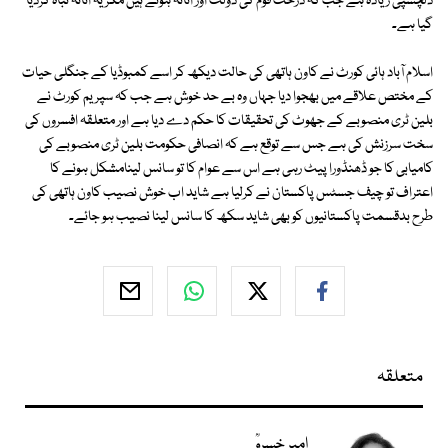
دلچسپی زیادہ ہے جب کہ درخت قوم کی دولت اور اثاثہ ہوتے ہیں مگر یہ اثاثہ تباہ کردیا
گیا ہے۔
اسلام آباد ہائی کورٹ نے کاون ہاتھی کی حالت دیکھ کر اسے کمبوڈیا کے جنگلی حیات
کے مختص علاقے میں بھجوا دیا جہاں وہ بے حد خوش ہے جب کہ سپریم کورٹ نے
بلین ٹری منصوبے کے جھوٹ کی تحقیقات کا حکم دے دیا ہے اور متعلقہ افسروں کی
سخت سرزنش کی ہے جس سے توقع ہے کہ انصافی حکومت بلین ٹری منصوبے کی
کامیابی کا جو ڈھنڈورا پیٹ رہی ہے اس سے عوام کا تو سانس لینامشکل ہونے کا
اعتراف تو چیف جسٹس پاکستان نے کرلیا ہے شاید اب خوش نصیب کاون ہاتھی کی
طرح بدقسمت پاکستانیوں کو بھی شاید سکھ کا سانس لینا نصیب ہو جائے۔
متعلقہ
امیر خسروؒ