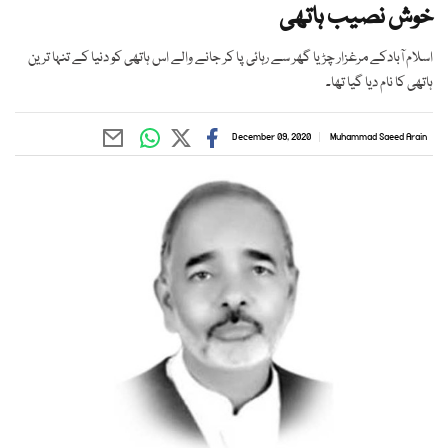
خوش نصیب ہاتھی
اسلام آبادکے مرغزار چڑیا گھر سے رہائی پا کر جانے والے اس ہاتھی کو دنیا کے تنہا ترین
ہاتھی کا نام دیا گیا تھا۔
December 09, 2020
Muhammad Saeed Arain