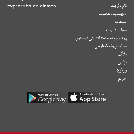
ٹاپ ٹرینڈ
Express Entertainment
دلچسپ و عجیب
صحت
سونے کے نرخ
پیٹرولیم مصنوعات کی قیمتیں
سائنس و ٹیکنالوجی
بلاگ
بزنس
ویڈیوز
جرائم