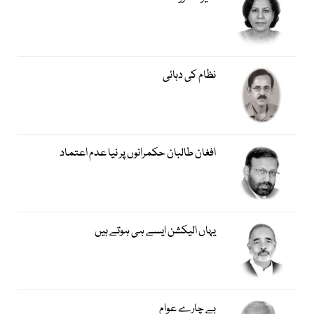
نظام کی دہائی
افغان طالبان حکمرانوں پر نیا عدم اعتماد
یہاں الیکشن ایسے ہی ہوتے ہیں
بے چارے عوام