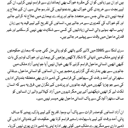
ہیں اور ان بے زبانوں کو ان کی مقررہ خوراک بھی ایمانداری سے فراہم نہیں کرتے۔ ان کے
لیے بجٹ سے خریدی گئی خوراک بھی بدعنوانیوں کی نذر ہو جاتی ہے، ان کے علاج پر
توجہ نہیں دی جاتی جس سے متعدد جانور اور پرندے بیماری میں علاج نہ کرائے جانے
اور کم خوراک کی کمزوری سے مر جاتے ہیں۔ انسانوں کی تفریح کے لیے قید یہ بے زبان
اپنے ساتھ ہونے والی انسانی زیادتیوں کی کسی سے شکایت بھی نہیں کر سکتے اور غیر
قدرتی ماحول میں وقت سے پہلے مر جاتے ہیں۔
سری لنکا سے 1985 میں لائے گئے ہاتھی کو تو رہائی مل گئی جب کہ ہماری حکومتوں
کو تو اپنے ملک میں تنہائی کا شکار لاکھوں بوڑھوں کی بیماری اور خوراک تو دورکی بات
کبھی انھیں انسانی ماحول فراہم کرنے کا بھی خیال نہیں آیا جو اپنے آزاد ملک میں
جانوروں سے بھی بدتر زندگی گزارنے پر مجبور ہیں۔ ان انسانوں کو انسانی ماحول، صفائی
ستھرائی اور آمد و رفت کی سہولتوں کی فراہمی کی ذمے داری بھی متعلقہ بلدیاتی اداروں
کی ہے جو چڑیا گھروں میں قید جانوروں اور پرندوں کے نگران ہیں، فرق یہ ہے کہ انسان
ٹکٹ لے کر انھیں دیکھنے آتے ہیں مگر شہروں میں آزاد کہلانے والے ان انسانوں کو
صاف ستھرا آلودگی سے پاک انسانی ماحول بھی میسر نہیں ہے۔
ان آزاد انسانوں کو مضر اثرات سے پاک آب وہوا، تفریح کے لیے پارک، پینے کا صاف
پانی، آمد ورفت کے لیے باسہولت راستے فراہم کرنا بھی حکومت کے بلدیاتی اداروں کی
ذمے داری ہے مگر پورے ملک میں کوئی بھی ادارہ اپنی یہ ذمے داری پوری نہیں کررہا۔