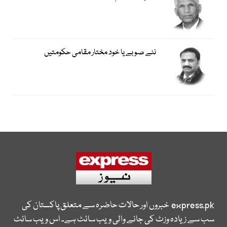
نئے صوبے یا خود مختار مقامی حکومتیں
express.pk
خبروں اور حالات حاضرہ سے متعلق پاکستان کی
سب سے زیادہ وزٹ کی جانے والی ویب سائٹ ہے۔ اس ویب سائٹ