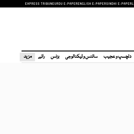
EXPRESS TRIBUNE
URDU E-PAPER
ENGLISH E-PAPER
SINDHI E-PAPER
L
دلچسپ و عجیب
سائنس و ٹیکنالوجی
بزنس
رائے
مزید