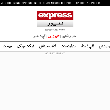
IVE STREAMING
EXPRESS ENTERTAINMENT
CRICKET PAKISTAN
TODAY'S PAPER
AUGUST 06, 2026
اشتہار لگائیں |
لائیو ٹی وی
| آج کا اخبار
ر نیشنل
ٹاپ ٹرینڈ
انٹرٹینمنٹ
لائف اسٹائل
فیکٹ چیک
صحت