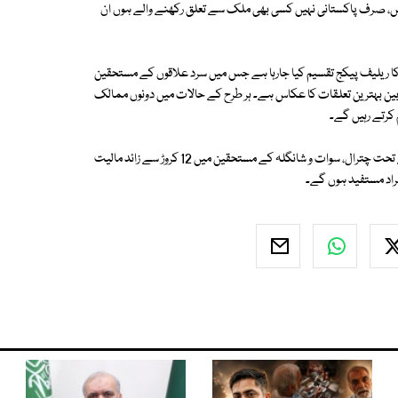
یں، صرف پاکستانی نہیں کسی بھی ملک سے تعلق رکھنے والے ہوں ان
ا ریلیف پیکج تقسیم کیا جارہا ہے جس میں سرد علاقوں کے مستحقین
بین بہترین تعلقات کا عکاس ہے۔ ہر طرح کے حالات میں دونوں ممالک
کرتے رہیں گے۔
واضح رہے کہ کنگ سلمان ریلیف سنٹر کی جانب سے ونٹر ریلیف پراجکٹ کے تحت چترال، سوات و شانگلہ کے مستحقین میں 12 کروڑ سے زائد مالیت