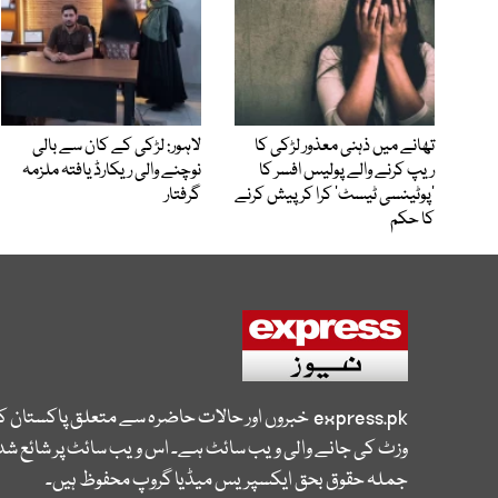
تھانے میں ذہنی معذور لڑکی کا
لاہور: لڑکی کے کان سے بالی
ریپ کرنے والے پولیس افسر کا
نوچنے والی ریکارڈ یافتہ ملزمہ
’پوٹینسی ٹیسٹ‘ کرا کر پیش کرنے
گرفتار
کا حکم
express.pk
خبروں اور حالات حاضرہ سے متعلق پاکستان 
وزٹ کی جانے والی ویب سائٹ ہے۔ اس ویب سائٹ پر شائع شدہ
جملہ حقوق بحق ایکسپریس میڈیا گروپ محفوظ ہیں۔