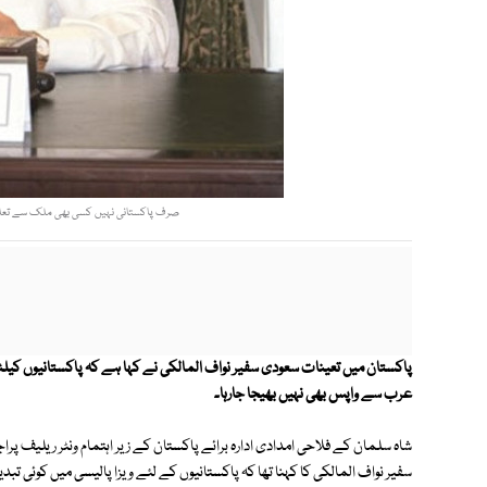
صرف پاکستانی نہیں کسی بھی ملک سے تعلق ر
پاکستان میں تعینات سعودی سفیر نواف المالکی نے کہا ہے کہ پاکستانیوں کیلئے
عرب سے واپس بھی نہیں بھیجا جارہا۔
شاہ سلمان کے فلاحی امدادی ادارہ برائے پاکستان کے زیر اہتمام ونٹر ریلیف پ
سفیر نواف المالکی کا کہنا تھا کہ پاکستانیوں کے لئے ویزا پالیسی میں کوئی تب