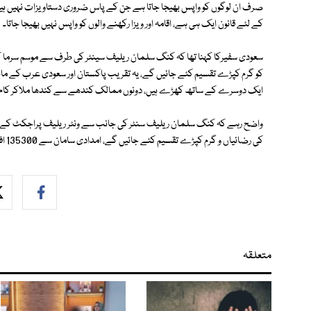
صرف ان لوگوں کو واپس بھیجا جاتا ہے جن کے پاس ضروری دستاویزات نہیں ہ
کے لئے قانون ایک ہی ہے، اقامہ اور ویزا رکھنے والوں کو واپس نہیں بھیجا جاتا۔
سعودی سفیرکا کہنا تھا کہ کنگ سلمان ریلیف سینٹر کی طرف سے موسم سرما ک
کو گرم کپڑے تقسیم کئے جائیں گے، یہ تقریب پاکستان اور سعودی عرب کے ما
ایک دوسرے کے ساتھ کھڑے ہیں، دونوں ممالک کندھے سے کندھا ملاکر کام 
کی رضائیاں و گرم کپڑے تقسیم کئے جائیں گے، امدادی سامان سے 135300 افراد مستفید ہوں گے۔
متعلقہ