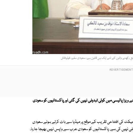
کھنے والوں کے لئے ایک ہی قانون ہے، سعودی سفیر۔ فوٹو:فائل
 ویزا پالیسی میں کوئی تبدیلی نہیں کی گئی اور پاکستانیوں کو سعودی
راجیکٹ کی افتتاحی تقریب کے موقع پر میڈیا سے بات کرتے ہوئے سعودی
دیلی نہیں کی ہے، پاکستانیوں کو سعودی عرب سے واپس نہیں بھیجا جارہا،