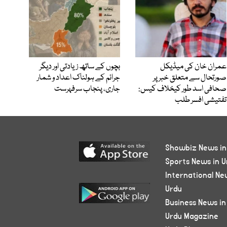
عمران خان کی میڈیکل
بچوں کے ساتھ زیادتی اور دیگر
صورتحال سے متعلق خبر پر
جرائم کے ہولناک اعداد و شمار
صحافی اسد طور کیخلاف کیس:
جاری، پنجاب سرفہرست
تفتیشی افسر طلب
Showbiz News in
Sports News in U
International Ne
Urdu
Business News in
Urdu Magazine