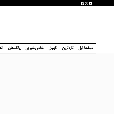
صفحۂ اول
تازہ ترین
کھیل
خاص خبریں
پاکستان
انٹ