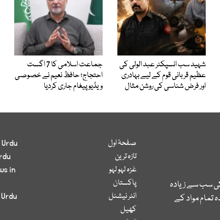
شہید سب انسپکٹر عبد الولی کی
جماعت اسلامی کا 7 اگست
عظیم قربانی قوم کے لیے بہادری
احتجاج؛ حافظ نعیم نے خصوصی
اور فرض شناسی کی روشن مثال
ویڈیو پیغام جاری کردیا
صفحۂ اول
 Urdu
تازہ ترین
rdu
غزہ لہو لہو
ws in
پاکستان
کی سب سے زیادہ
انٹر نیشنل
 Urdu
 تمام مواد کے
کھیل