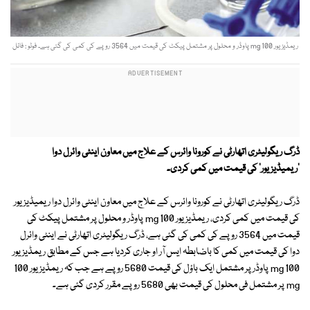
ریمڈیزیور 100 mg پاوڈر و محلول پر مشتمل پیکٹ کی قیمت میں 3564 روپے کی کمی کی گئی ہے۔ فوٹو : فائل
ڈرگ ریگولیٹری اتھارٹی نے کورونا وائرس کے علاج میں معاون اینٹی وائرل دوا
'ریمیڈیزیور' کی قیمت میں کمی کردی۔
ڈرگ ریگولیٹری اتھارٹی نے کورونا وائرس کے علاج میں معاون اینٹی وائرل دوا ریمیڈیز یور
کی قیمت میں کمی کردی، ریمڈیزیور 100 mg پاوڈر و محلول پر مشتمل پیکٹ کی
قیمت میں 3564 روپے کی کمی کی گئی ہے، ڈرگ ریگولیٹری اتھارٹی نے اینٹی وائرل
دوا کی قیمت میں کمی کا باضابطہ ایس آر او جاری کردیا ہے جس کے مطابق ریمڈیزیور
100 mg پاوڈر پر مشتمل ایک باؤل کی قیمت 5680 روپے ہے جب کہ ریمڈیزیور 100
mg پر مشتمل فی محلول کی قیمت بھی 5680 روپے مقرر کردی گئی ہے۔