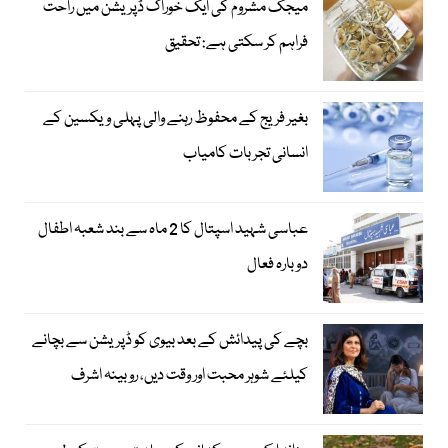
میجک مشروم کی ایک خوراک ڈپریشن میں راحت
فراہم کر سکتی ہے: تحقیق
بغیر فریج کے محفوظ رہنے والی پہلی ویکسین کے
انسانی تجربات کامیاب
عباسی شہید اسپتال کا 2 ماہ سے بند شعبہ اطفال
دوبارہ فعال
بچے کی پیدائش کے بعد بیوی کو ڈپریشن سے بچانے
کیلئے شوہر محبت اور وقت دیں، روبینہ اشرف