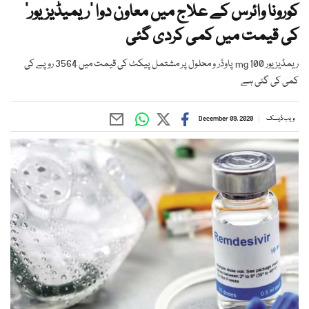
کورونا وائرس کے علاج میں معاون دوا ’ریمیڈیزیور‘
کی قیمت میں کمی کردی گئی
ریمڈیزیور 100 mg پاوڈر و محلول پر مشتمل پیکٹ کی قیمت میں 3564 روپے کی
کمی کی گئی ہے
ویب ڈیسک
December 09, 2020