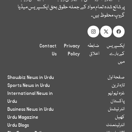
پر شائع شدہ تمام مواد کے جملہ حقوق بحق ایکسپریس میڈیا
گروپ محفوظ ہیں۔
ایکسپریس
ضابطہ
Privacy
Contact
کے بارے
اخلاق
Policy
Us
میں
صفحۂ اول
Showbiz News in Urdu
تازہ ترین
Sports News in Urdu
غزہ لہو لہو
International News in
پاکستان
Urdu
انٹر نیشنل
Business News in Urdu
کھیل
Urdu Magazine
انٹرٹینمنٹ
Urdu Blogs