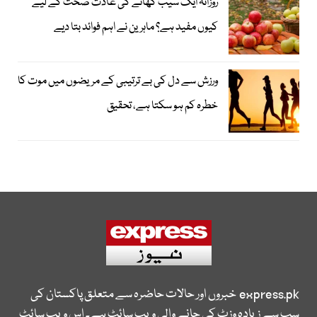
روزانہ ایک سیب کھانے کی عادت صحت کے لیے
کیوں مفید ہے؟ ماہرین نے اہم فوائد بتا دیے
ورزش سے دل کی بے ترتیبی کے مریضوں میں موت کا
خطرہ کم ہو سکتا ہے، تحقیق
express.pk
خبروں اور حالات حاضرہ سے متعلق پاکستان کی
سب سے زیادہ وزٹ کی جانے والی ویب سائٹ ہے۔ اس ویب سائٹ