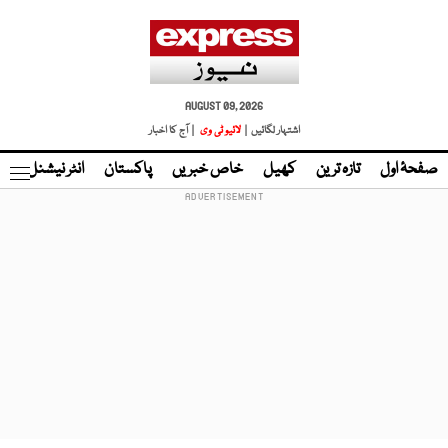
AUGUST 09, 2026
اشتہار لگائیں |
لائیو ٹی وی
| آج کا اخبار
صفحۂ اول
تازہ ترین
کھیل
خاص خبریں
پاکستان
انٹر نیشنل
ٹا