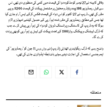
وفاقی کابینہ نے27 نومبر کو مذکورہ دوا کی قیمت میں کمی کی منظوری دی تھی، اس
سے قبل ریمڈیزیور 100 mg پاؤڈر و محلول پر مشتمل پیکٹ کی قیمت 9244 روپے
مقرر کی تھی۔ ڈریپ نے 27 اکتوبر کو اس دواء کی قیمت فکس کرکے ایس آر او جاری کیا
تھا جس کے مطابق ریمڈیزیور کی مقرر شدہ ایم آر پی کے حصول کیلئے امپوٹرز پر لازم
ہوگا کہ وہ ڈریپ کی کاسٹنگ و پرائسنگ ڈویژن کو دواء کی ایم آر پی پیش کرے جب
کہ ڈرگ لیبلنگ و پیکنگ رولز1986 کے تحت پیکٹ کے لیبل پر ایم آر پی کو بھی پرنٹ
کرے گا۔
واضح رہے کہ ڈرگ ریگولیٹری اتھارٹی (ڈریپ) نے رواں برس 11 جون کو "ریمڈیزیور" کی
ایمرجنسی استعمال کی اجازت دیتے ہوئے باضابطہ ایڈوائزری جاری کی تھی۔
متعلقہ