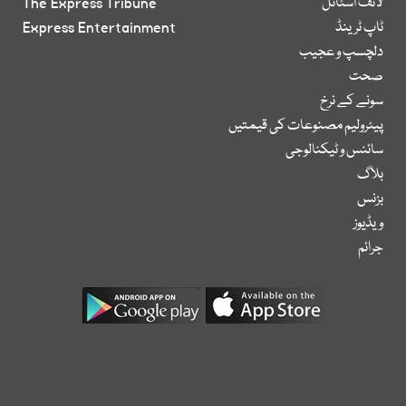
لائف اسٹائل
The Express Tribune
ٹاپ ٹرینڈ
Express Entertainment
دلچسپ و عجیب
صحت
سونے کے نرخ
پیٹرولیم مصنوعات کی قیمتیں
سائنس و ٹیکنالوجی
بلاگ
بزنس
ویڈیوز
جرائم