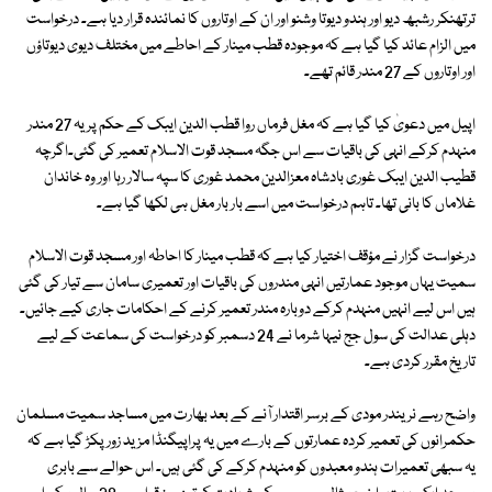
ترتھنکر رشبھ دیو اور ہندو دیوتا وشنو اور ان کے اوتاروں کا نمائندہ قرار دیا ہے۔ درخواست
میں الزام عائد کیا گیا ہے کہ موجودہ قطب مینار کے احاطے میں مختلف دیوی دیوتاؤں
اور اوتاروں کے 27 مندر قائم تھے۔
اپیل میں دعویٰ کیا گیا ہے کہ مغل فرماں روا قطب الدین ایبک کے حکم پر یہ 27 مندر
منہدم کرکے انہی کی باقیات سے اس جگہ مسجد قوت الاسلام تعمیر کی گئی۔اگرچہ
قطیب الدین ایبک غوری بادشاہ معزالدین محمد غوری کا سپہ سالار رہا اور وہ خاندان
غلاماں کا بانی تھا۔ تاہم درخواست میں اسے بار بار مغل ہی لکھا گیا ہے۔
درخواست گزار نے مؤقف اختیار کیا ہے کہ قطب مینار کا احاطہ اور مسجد قوت الاسلام
سمیت یہاں موجود عمارتیں انہی مندروں کی باقیات اور تعمیری سامان سے تیار کی گئی
ہیں اس لیے انہیں منہدم کرکے دوبارہ مندر تعمیر کرنے کے احکامات جاری کیے جائیں۔
دہلی عدالت کی سول جج نیہا شرما نے 24 دسمبر کو درخواست کی سماعت کے لیے
تاریخ مقرر کردی ہے۔
واضح رہے نریندر مودی کے برسر اقتدار آنے کے بعد بھارت میں مساجد سمیت مسلمان
حکمرانوں کی تعمیر کردہ عمارتوں کے بارے میں یہ پراپیگنڈا مزید زور پکڑ گیا ہے کہ
یہ سبھی تعمیرات ہندو معبدوں کو منہدم کرکے کی گئی ہیں۔ اس حوالے سے بابری