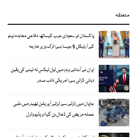
متعلقہ
پاکستان اور سعودی عرب کیساتھ دفاعی معاہدہ نیٹو
کے آرٹیکل 5 جیسا ہے؛ ترک وزیر خارجہ
ایران نے آبنائے ہرمز میں ٹول ٹیکس نہ لینے کی یقین
دہانی کرائی ہے؛ امریکی نائب صدر
جاپان میں زلزلے سے لرزتے آپریشن تھیٹر میں طبی
عملہ مریض کی ڈھال بن گیا؛ ویڈیو وائرل