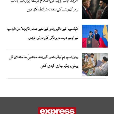
امریکا اپنے رویے کی اصلاح کرے؛ ایران نے آبنائے
ہرمز کھولنے کی سخت شرائط رکھ دیں
کولمبیا کے دائیں بازو کے نئے صدر کا پہلا دن؛ ٹرمپ
نے اپنے دوست پر ڈالرز کی بارش کردی
ایران؛ سپریم لیڈر بننے کے بعد مجتبیٰ خامنہ ای کی
پہلی ویڈیو جاری کردی گئی