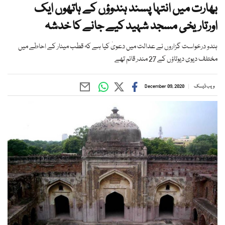
بھارت میں انتہا پسند ہندوؤں کے ہاتھوں ایک
اورتاریخی مسجد شہید کیے جانے کا خدشہ
ہندو درخواست گزاروں نے عدالت میں دعویٰ کیا ہے کہ قطب مینار کے احاطے میں
مختلف دیوی دیوتاؤں کے 27 مندر قائم تھے
ویب ڈیسک
December 09, 2020