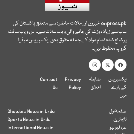
express.pk
خبروں اور حالات حاضرہ سے متعلق پاکستان کی
سب سے زیادہ وزٹ کی جانے والی ویب سائٹ ہے۔ اس ویب سائٹ
پر شائع شدہ تمام مواد کے جملہ حقوق بحق ایکسپریس میڈیا
گروپ محفوظ ہیں۔
ایکسپریس
ضابطہ
Privacy
Contact
کے بارے
اخلاق
Policy
Us
میں
صفحۂ اول
Showbiz News in Urdu
تازہ ترین
Sports News in Urdu
غزہ لہو لہو
International News in