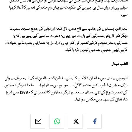
مسجد ایک بہت واضح مثال ہے جس کی شہادت کو تین روز قبل ہی 28 سال مکمل
ہوئے ہیں اور رواں سال بی جے پی کی حکومت نے یہاں رام مندر کی تعمیر کا آغاز کردیا
ہے۔
ہندو انتہا پسندوں کی جانب سے تاج محل، لال قلعہ اور دہلی کی جامع مسجد سمیت
دیگر کئی تاریخی عمارتوں کے بارے میں بھی یہ دعوے سامنے آتے رہے ہیں کہ یہ
عمارتیں مندر منہدم کرکے تعمیر کی گئی ہیں یا دراصل یہ عمارتیں ہندو مذہبی عبادت
گاہیں تھیں جنھیں بعد میں تبدیل کردیا گیا۔
قطب مینار
تیرہویں صدی میں خاندان غلاماں کے بانی سلطان قطب الدین ایبک نے معروف صوفی
بزرگ حضرت قطب الدین بختیار کاکیؒ سے موسوم اس مینار اور اسے ملحقہ دیگر عمارتوں
کی تعمیر شروع کی تھی۔ مینار، مسجد اور دیگر عمارتوں کا تعمیراتی کام 1368 میں فیروز
شاہ تغلق کے عہد میں مکمل ہوا تھا۔