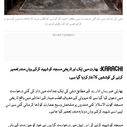
دہلی کی عدالت میں دائر گئی درخواست میں مؤقف اختیار کیا گیا ہے کہ قطب مینار کا احاطہ مندروں کو منہدم
کرکے تعمیر کیا گیا۔ (فوٹو، انٹرنیٹ)
KARACHI:
بھارت میں ایک اور تاریخی مسجد کو شہید کرکے وہاں مندر تعمیر
کرنے کی کوششوں کا آغاز کردیا گیا ہے۔
بھارتی خبر رساں ادارے کے مطابق دہلی کی ایک عدالت میں دائر کی گئی درخواست
میں دعویٰ کیا گیا ہے کہ مہرولی کے معروف قطب مینار کے احاطے میں واقع تاریخی
مسجد 'قوت الاسلام' کئی مندروں پر مشتمل وسیع عمارت کو ڈھا کر بنائی گئی ہے اس
لیے اسے شہید کرکے وہاں دوبارہ مندر تعمیر کیا جائے۔
مسجد کو شہید کرنے کی اس اپیل میں درخواست گزاروں نے خود کو جین مت کے بانی