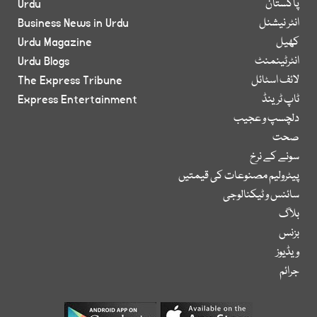
پاکستان
Urdu
انٹر نیشنل
Business News in Urdu
کھیل
Urdu Magazine
انٹرٹینمنٹ
Urdu Blogs
لائف اسٹائل
The Express Tribune
ٹاپ ٹرینڈ
Express Entertainment
دلچسپ و عجیب
صحت
سونے کے نرخ
پیٹرولیم مصنوعات کی قیمتیں
سائنس و ٹیکنالوجی
بلاگ
بزنس
ویڈیوز
جرائم