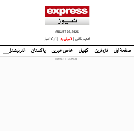
AUGUST 09, 2026
اشتہار لگائیں |
لائیو ٹی وی
| آج کا اخبار
صفحۂ اول
تازہ ترین
کھیل
خاص خبریں
پاکستان
انٹر نیشنل
ٹا