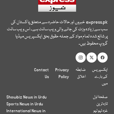
express.pk
خبروں اور حالات حاضرہ سے متعلق پاکستان کی
سب سے زیادہ وزٹ کی جانے والی ویب سائٹ ہے۔ اس ویب سائٹ
پر شائع شدہ تمام مواد کے جملہ حقوق بحق ایکسپریس میڈیا
گروپ محفوظ ہیں۔
ایکسپریس
ضابطہ
Privacy
Contact
کے بارے
اخلاق
Policy
Us
میں
صفحۂ اول
Showbiz News in Urdu
تازہ ترین
Sports News in Urdu
غزہ لہو لہو
International News in