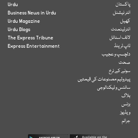
پاکستان
Urdu
انٹر نیشنل
Business News in Urdu
کھیل
Urdu Magazine
انٹرٹینمنٹ
Urdu Blogs
لائف اسٹائل
The Express Tribune
ٹاپ ٹرینڈ
Express Entertainment
دلچسپ و عجیب
صحت
سونے کے نرخ
پیٹرولیم مصنوعات کی قیمتیں
سائنس و ٹیکنالوجی
بلاگ
بزنس
ویڈیوز
جرائم