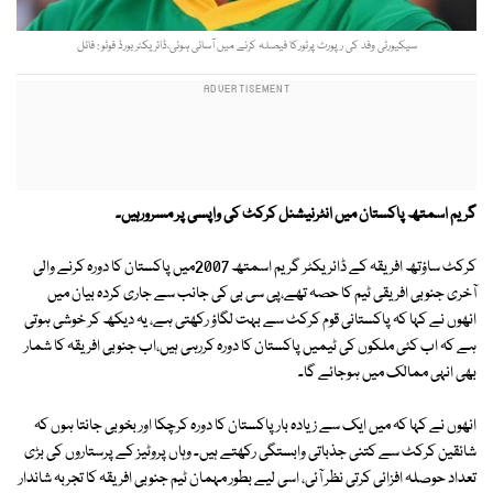
سیکیورٹی وفد کی رپورٹ پرٹورکا فیصلہ کرنے میں آسانی ہوئی،ڈائریکٹر بورڈ فوٹو : فائل
گریم اسمتھ پاکستان میں انٹرنیشنل کرکٹ کی واپسی پر مسرورہیں۔
کرکٹ ساؤتھ افریقہ کے ڈائریکٹر گریم اسمتھ 2007میں پاکستان کا دورہ کرنے والی
آخری جنوبی افریقی ٹیم کا حصہ تھے،پی سی بی کی جانب سے جاری کردہ بیان میں
انھوں نے کہا کہ پاکستانی قوم کرکٹ سے بہت لگاؤ رکھتی ہے، یہ دیکھ کر خوشی ہوتی
ہے کہ اب کئی ملکوں کی ٹیمیں پاکستان کا دورہ کررہی ہیں،اب جنوبی افریقہ کا شمار
بھی انہی ممالک میں ہوجائے گا۔
انھوں نے کہا کہ میں ایک سے زیادہ بار پاکستان کا دورہ کرچکا اور بخوبی جانتا ہوں کہ
شائقین کرکٹ سے کتنی جذباتی وابستگی رکھتے ہیں۔ وہاں پروٹیز کے پرستاروں کی بڑی
تعداد حوصلہ افزائی کرتی نظر آئی، اسی لیے بطور مہمان ٹیم جنوبی افریقہ کا تجربہ شاندار