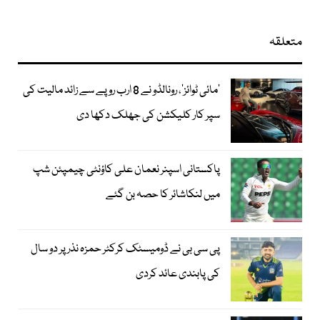
متعلقہ
’مائی ٹوائز‘، رونالڈو نے 8 ارب روپے سے زائد مالیت کی
سپر کار کلیکشن کی جھلک دکھا دی
پاکستانی اسپنر نعمان علی کاؤنٹی چیمپئن شپ
میں لنکاشائر کا حصہ بن گئے
پی سی بی نے ڈومیسٹک کرکٹر حمزہ نذر پر دو سال
کی پابندی عائد کردی