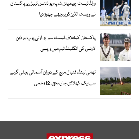
ورلڈ ٹیسٹ چیمپئن شپ: پوائنٹس ٹیبل پر پاکستان
نے ویسٹ انڈیز کو پیچھے چھوڑ دیا
پاکستان کیخلاف ٹیسٹ سیریز، اولی پوپ اور ڈین
لارنس کی انگلینڈ ٹیم میں واپسی
تھائی لینڈ: فٹبال میچ کے دوران آسمانی بجلی گرنے
سے ایک کھلاڑی جاں بحق، 12 زخمی