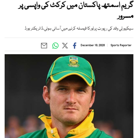
گریم اسمتھ پاکستان میں کرکٹ کی واپسی پر
مسرور
سیکیورٹی وفد کی رپورٹ پرٹورکا فیصلہ کرنے میں آسانی ہوئی،ڈائریکٹر بورڈ
December 10, 2020
Sports Reporter