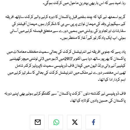
رہا، امید ہے کہ اس بار بھی بہترین ماحول میں کرکٹ ہوگی۔
گریم اسمتھ نے کہا کہ چند ہفتے قبل پاکستان کا دورہ کرنے والے کرکٹ ساؤتھ افریقہ
کے سیکیورٹی وفد کی مہمان نوازی پر پی سی بی کا شکرگزار ہوں، مہمان آفیشلز کی
سفارشات اور تجاویز کی روشنی میں ہمیں دورے سے متعلق فیصلہ کرنے میں آسانی
ہوئی، اب ایک یادگار ٹور کے آغاز کا منتظر ہوں۔
یاد رہے کہ جنوبی افریقہ نے انٹرنیشنل کرکٹ کی بحالی سمیت مختلف معاملات میں
پاکستان کا بھرپور ساتھ دیا ہے،اکتوبر 2017میں لاہور میں 3ٹی ٹوئنٹی میچز کھیلنے
کیلیے آنے والی ورلڈ الیون میں کپتان فاف ڈوپلیسی سمیت 5پروٹیز کرکٹر شامل
تھے،اس مختصر دورے نے ملک میں انٹرنیشنل کرکٹ کی بحالی کا سفر تیز کرنے میں
اہم کردار ادا کیا تھا۔
فاف ڈوپلیسی نے گذشتہ دنوں ''کرکٹ پاکستان'' سے گفتگو کرتے ہوئے بھی اپنے دورئہ
پاکستان کی حسین یادوں کو تازہ کیا تھا۔