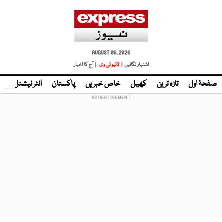
AUGUST 06, 2026
اشتہار لگائیں |
لائیو ٹی وی
| آج کا اخبار
صفحۂ اول
تازہ ترین
کھیل
خاص خبریں
پاکستان
انٹر نیشنل
ٹا