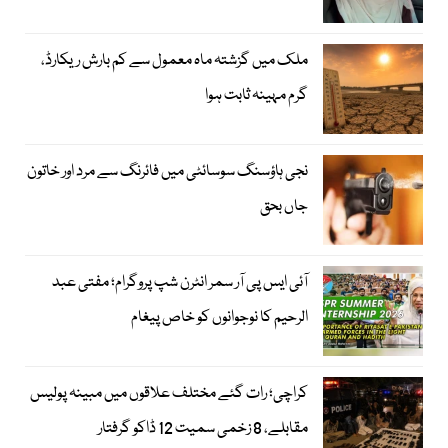
ملک میں گزشتہ ماہ معمول سے کم بارش ریکارڈ،
گرم مہینہ ثابت ہوا
نجی ہاؤسنگ سوسائٹی میں فائرنگ سے مرد اور خاتون
جاں بحق
آئی ایس پی آر سمر انٹرن شپ پروگرام؛ مفتی عبد
الرحیم کا نوجوانوں کو خاص پیغام
کراچی؛ رات گئے مختلف علاقوں میں مبینہ پولیس
مقابلے، 8 زخمی سمیت 12 ڈاکو گرفتار