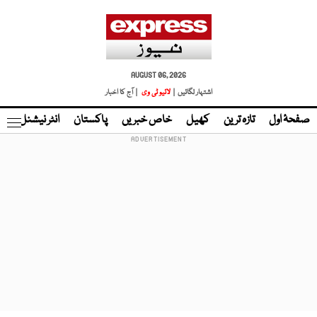
AUGUST 06, 2026
اشتہار لگائیں |
لائیو ٹی وی
| آج کا اخبار
صفحۂ اول
تازہ ترین
کھیل
خاص خبریں
پاکستان
انٹر نیشنل
ٹا