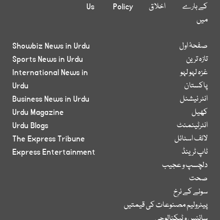
کے بارے
اخلاق
Policy
Us
میں
صفحۂ اول
Showbiz News in Urdu
تازہ ترین
Sports News in Urdu
غزہ لہو لہو
International News in
پاکستان
Urdu
انٹر نیشنل
Business News in Urdu
کھیل
Urdu Magazine
انٹرٹینمنٹ
Urdu Blogs
لائف اسٹائل
The Express Tribune
ٹاپ ٹرینڈ
Express Entertainment
دلچسپ و عجیب
صحت
سونے کے نرخ
پیٹرولیم مصنوعات کی قیمتیں
سائنس و ٹیکنالوجی