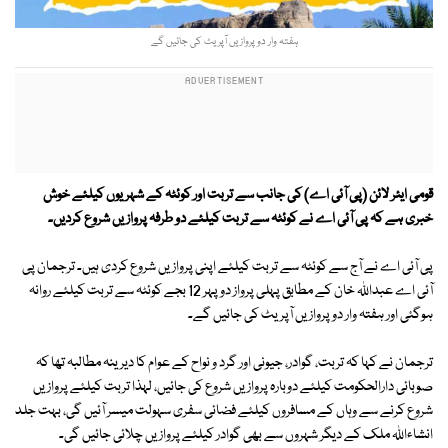
ہفتہ وار دو پروازیں آپریٹ کی جائیں گے
قومی ایئر لائن (پی آئی اے) کی جانب سے تربت اور کوئٹہ کے شہریوں کیلئے خوش
خبری ہے کہ پی آئی اے نے کوئٹہ سے تربت کیلئے دو طرفہ پروازیں شروع کردیں۔
پی آئی اے نے آج سے کوئٹہ سے تربت کیلئے اپنی پروازیں شروع کردی ہیں۔ ترجمان پی
آئی اے عبداللہ خان کے مطابق پہلی پرواز دوپہر 12 بجے کوئٹہ سے تربت کیلئے روانہ
ہوگئی اور ہفتہ وار دو پروازیں آپریٹ کی جائیں گے۔
ترجمان نے کہا کہ تربت، گوادر، جیونی اور گرد و نواح کے عوام کا دیرینہ مطالبہ تھا کہ
صوبائی دارالحکومت کیلئے دوبارہ پروازیں شروع کی جائیں، لہذا تربت کیلئے پروازیں
شروع کرنے سے وہاں کے مسافروں کیلئے فضائی سفری سہولت میسر آئیں گی، بہت جلد
انشاءاللہ ملک کے دیگر شہروں سے بھی گوادر کیلئے پروازیں چلائی جائیں گی۔