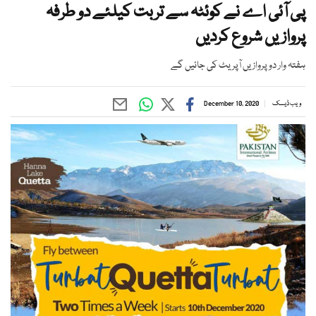
پی آئی اے نے کوئٹہ سے تربت کیلئے دو طرفہ
پروازیں شروع کردیں
ہفتہ وار دو پروازیں آپریٹ کی جائیں گے
ویب ڈیسک
December 10, 2020