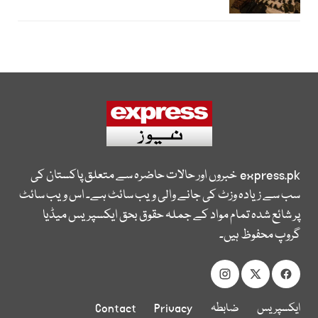
express.pk
خبروں اور حالات حاضرہ سے متعلق پاکستان کی
سب سے زیادہ وزٹ کی جانے والی ویب سائٹ ہے۔ اس ویب سائٹ
پر شائع شدہ تمام مواد کے جملہ حقوق بحق ایکسپریس میڈیا
گروپ محفوظ ہیں۔
ایکسپریس
ضابطہ
Privacy
Contact