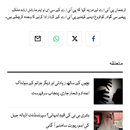
ترجمان پی آئی اے نے مزید کہا کہ پی آئی اے کے سی ای او ایئر مارشل ارشد ملک
پہلے ہی گوادر کو فروغ دینے کیلئے پی آئی اے کے کردار ادا کرنے کا وعدہ کرچکے ہیں۔
متعلقہ
بچوں کے ساتھ زیادتی اور دیگر جرائم کے ہولناک
اعداد و شمار جاری، پنجاب سرفہرست
بشریٰ بی بی کی قیدِ تنہائی؟ سپرنٹنڈنٹ اڈیالہ جیل
کی اہم رپورٹ سامنے آ گئی