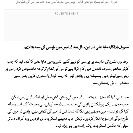
شہریار منور کے ہمراہ مایا علی ڈرامہ ’ پہلی سی محبت‘ میں بہت جلد نظر آئیں گی۔ فوٹو:فائل
معروف اداکارہ مایا علی نے تین سال بعد ڈراموں میں واپسی کی وجہ بتا دی۔
برطانوی نشریاتی ادارے بی بی سی کو دیے گئے انٹرویو میں مایا علی کا کہنا تھا کہ جب
کوئی شخص صرف فلموں میں کام کرتا ہے تو اس کی تمام تر توجہ مخصوص کردار ہی پر
رہتی ہے لیکن میں ہمیشہ یہی چاہتی تھی کہ ایسا کردار یا اسٹوری کروں جس سے
معاشرے کی رہنمائی ہو۔
مایا علی کہا کہ مجھے بہت سے ڈراموں کی پیش کش ہوئی اور انکار کرتی رہی لیکن
جب مجھے ایک پروڈکشن ہاؤس کی جانب سے ڈرامہ 'پہلی سی محبت' کے لئے رابطہ
کیا گیا تو ابتداء میں مجھے یہی لگا کہ شائد اس ڈرامے کی کہانی بھی روائتی ڈراموں کی
طرح ہوگی اور سوچا انکار کردوں۔ لیکن جب مجھے اسکرپٹ دیا تو میں پڑھ کر اتنا متاثر
ہوئی کہ مکمل اسکرپٹ ایک رات میں ہی پڑھ لیا۔