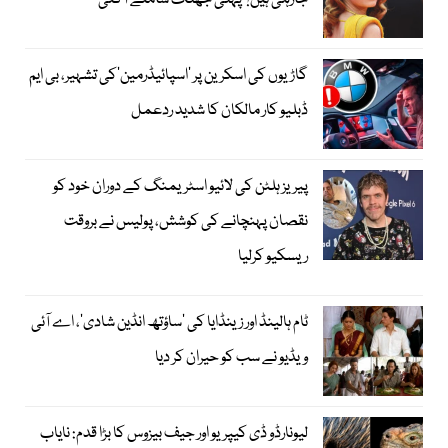
جارہی ہیں؟ پہلی جھلک سامنے آگئی
گاڑیوں کی اسکرین پر ’اسپائیڈرمین‘کی تشہیر، بی ایم
ڈبلیو کار مالکان کا شدید ردعمل
پیریز ہلٹن کی لائیو اسٹریمنگ کے دوران خود کو
نقصان پہنچانے کی کوشش، پولیس نے بروقت
ریسکیو کرلیا
ٹام ہالینڈ اور زینڈایا کی ’ساؤتھ انڈین شادی‘، اے آئی
ویڈیو نے سب کو حیران کر دیا
لیونارڈو ڈی کیپریو اور جیف بیزوس کا بڑا قدم: نایاب