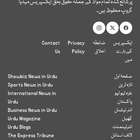
پر شائع شدہ تمام مواد کے جملہ حقوق بحق ایکسپریس میڈیا
گروپ محفوظ ہیں۔
ایکسپریس
ضابطہ
Privacy
Contact
کے بارے
اخلاق
Policy
Us
میں
صفحۂ اول
Showbiz News in Urdu
تازہ ترین
Sports News in Urdu
غزہ لہو لہو
International News in
پاکستان
Urdu
انٹر نیشنل
Business News in Urdu
کھیل
Urdu Magazine
انٹرٹینمنٹ
Urdu Blogs
لائف اسٹائل
The Express Tribune