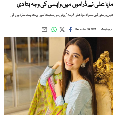
مایا علی نے ڈراموں میں واپسی کی وجہ بتا دی
شہریار منور کے ہمراہ مایا علی ڈرامہ ’ پہلی سی محبت‘ میں بہت جلد نظر آئیں گی
ویب ڈیسک
December 10, 2020