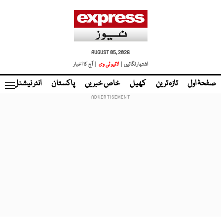
AUGUST 05, 2026
اشتہار لگائیں |
لائیو ٹی وی
| آج کا اخبار
صفحۂ اول
تازہ ترین
کھیل
خاص خبریں
پاکستان
انٹر نیشنل
ٹا