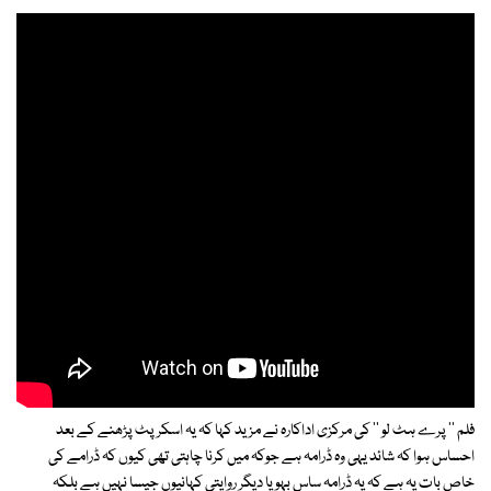
فلم '' پرے ہٹ لو '' کی مرکزی اداکارہ نے مزید کہا کہ یہ اسکرپٹ پڑھنے کے بعد
احساس ہوا کہ شائد یہی وہ ڈرامہ ہے جوکہ میں کرنا چاہتی تھی کیوں کہ ڈرامے کی
خاص بات یہ ہے کہ یہ ڈرامہ ساس بہو یا دیگر روایتی کہانیوں جیسا نہیں ہے بلکہ