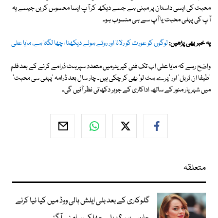
محبت کی ایسی داستان پر مبنی ہے جسے دیکھ کر آپ ایسا محسوس کریں جیسے یہ
آپ کی پہلی محبت یا آپ سے ہی منسوب ہو۔
یہ خبر بھی پڑھیں:
لوگوں کو عورت کو رلانا اور روتے ہوئے دیکھنا اچھا لگتا ہے، مایا علی
واضح رہے کہ مایا علی اب تک فنی کیریئرمیں متعدد سپرہٹ ڈرامے کرنے کے بعد فلم
'طیفا ان ٹربل' اور 'پرے ہٹ لو' بھی کر چکی ہیں۔ چار سال بعد ڈرامہ 'پہلی سی محبت'
میں شہریار منور کے ساتھ اداکاری کے جوہر دکھاتی نظر آئیں گی۔
متعلقہ
گلوکاری کے بعد بلی ایلش ہالی ووڈ میں کیا نیا کرنے