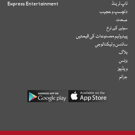
ٹاپ ٹرینڈ
Express Entertainment
دلچسپ و عجیب
صحت
سونے کے نرخ
پیٹرولیم مصنوعات کی قیمتیں
سائنس و ٹیکنالوجی
بلاگ
بزنس
ویڈیوز
جرائم