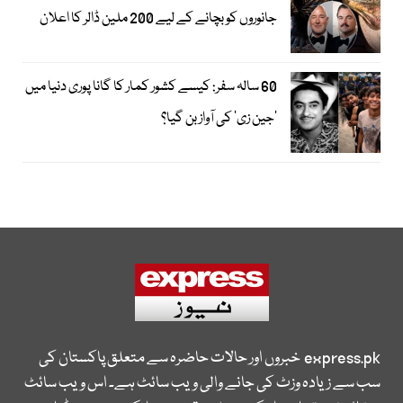
جانوروں کو بچانے کے لیے 200 ملین ڈالر کا اعلان
60 سالہ سفر: کیسے کشور کمار کا گانا پوری دنیا میں
’جین زی‘ کی آواز بن گیا؟
express.pk
خبروں اور حالات حاضرہ سے متعلق پاکستان کی
سب سے زیادہ وزٹ کی جانے والی ویب سائٹ ہے۔ اس ویب سائٹ