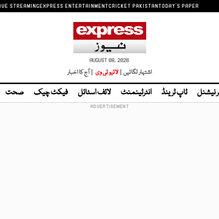
IVE STREAMING
EXPRESS ENTERTAINMENT
CRICKET PAKISTAN
TODAY'S PAPER
AUGUST 08, 2026
اشتہار لگائیں |
لائیو ٹی وی
| آج کا اخبار
ر نیشنل
ٹاپ ٹرینڈ
انٹرٹینمنٹ
لائف اسٹائل
فیکٹ چیک
صحت