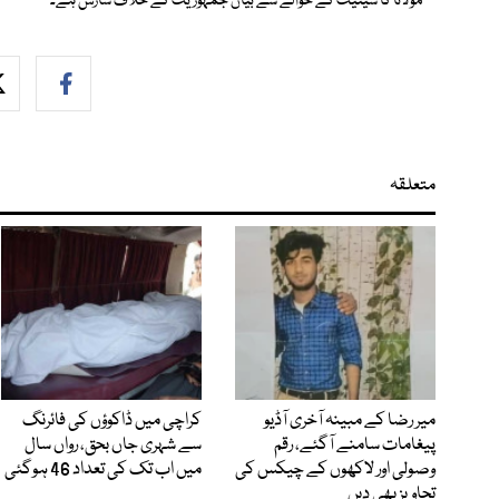
مولانا کا سینیٹ کے حوالے سے بیان جمہوریت کے خلاف سازش ہے۔
متعلقہ
میر رضا کے مبینہ آخری آڈیو
کراچی میں ڈاکوؤں کی فائرنگ
پیغامات سامنے آگئے، رقم
سے شہری جاں بحق، رواں سال
وصولی اور لاکھوں کے چیکس کی
میں اب تک کی تعداد 46 ہوگئی
تجاویز بھی دیں