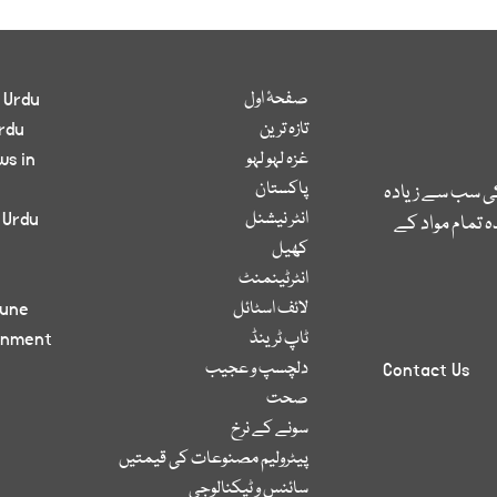
صفحۂ اول
 Urdu
تازہ ترین
rdu
غزہ لہو لہو
ws in
پاکستان
کی سب سے زیادہ
انٹر نیشنل
 Urdu
 تمام مواد کے
کھیل
انٹرٹینمنٹ
لائف اسٹائل
bune
ٹاپ ٹرینڈ
inment
دلچسپ و عجیب
Contact Us
صحت
سونے کے نرخ
پیٹرولیم مصنوعات کی قیمتیں
سائنس و ٹیکنالوجی