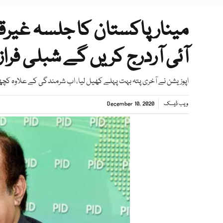
مینارپاکستان کا جلسہ غیرقا
آئی آردرج کریں گے شبلی فراز
اپوزیشن نے آخری پتہ بہت پہلے کھیل لیا، اب شرمندگی کے علاوہ کچھ 
ویب ڈیسک
December 10, 2020