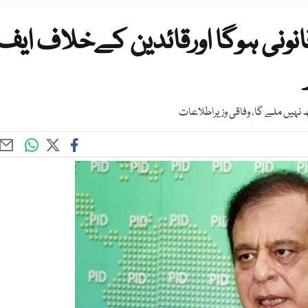
نونی ہوگا اورقائدین کےخلاف ایف
نہیں ملے گا، وفاقی وزیراطلاعات