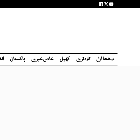
صفحۂ اول
تازہ ترین
کھیل
خاص خبریں
پاکستان
انٹ