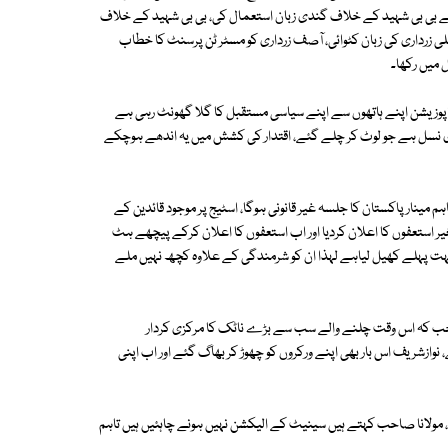
 نے بی بی شہید کے خلاف گندی زبان استعمال کی، بی بی شہید کے خلاف
زرداری کی زبان کٹوائی، آصف زرداری کو مسٹر ٹن پرسنٹ کا خطاب
ے، اپوزیشن اپنے ہاتھوں سے اپنے سیاسی مستقبل کا گلا گھونٹ رہی ہے
سری نسل ہے جو لوٹ کر چلے گئے، اقتدار کی کشش میں یہ اندھے ہوچکے
مینار پاکستان کا جلسہ غیر قانونی ہوگا، اسٹیج پر موجود قائدین کے
ر استعفوں کا اعلان کردیا اور اب استعفوں کا اعلان کرکے پیچھے ہٹ
 بہت پہلے کھیل لیاہے لہذا ان کو شرمندگی کے علاوہ کچھ نہیں ملے
 ہیں جب کہ اس وقت چلنے والے سب سے بڑے ناٹک کا مرکزی کردار
وازشریف اس بار بھی اپنے ورکروں کو چھوڑ کر بھاگ گئے اور اب اپنی
یں ریلیف مل جائے، مولانا صاحب کہتے ہیں سینیٹ کے الیکشن نہیں ہونے چاہئیں ہیں تاہم