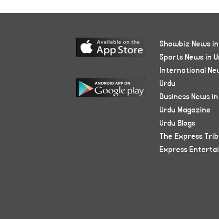
Showbiz News in
Sports News in U
International Ne
Urdu
Business News in
Urdu Magazine
Urdu Blogs
The Express Tri
Express Enterta