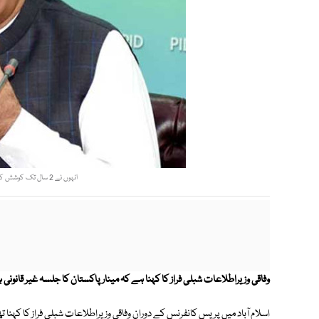
انہوں نے 2 سال تک کوشش کی کیسز میں ریلیف مل جائے، وفاقی وزیر۔ فوٹو: فائل
وفاقی وزیراطلاعات شبلی فراز کا کہنا ہے کہ مینار پاکستان کا جلسہ غیر قانونی 
اسلام آباد میں پریس کانفرنس کے دوران وفاقی وزیراطلاعات شبلی فراز کا کہنا 