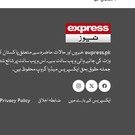
express.pk
خبروں اور حالات حاضرہ سے متعلق پاکستان 
وزٹ کی جانے والی ویب سائٹ ہے۔ اس ویب سائٹ پر شائع شدہ
جملہ حقوق بحق ایکسپریس میڈیا گروپ محفوظ ہیں۔
ایکسپریس کے بارے میں
ضابطہ اخلاق
Privacy Policy