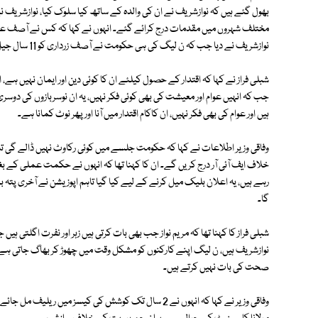
بھول گئے ہیں کہ نوازشریف نے ان کی والدہ کے ساتھ کیا سلوک کیا، نوازشریف
مختلف شہروں میں مقدمات درج کرائے گئے۔ انہوں نے کہا کہ کس نے آصف علی 
نوازشریف نے دیا جب کہ ن لیگ کی ہی حکومت نے آصف زرداری کو 11 سال جیل میں رکھا۔
شبلی فراز نے کہا کہ اقتدار کے حصول کیلئے ان کا کوئی دین اور ایمان نہیں ہ
جب کہ انہیں عوام اور معیشت کی بھی کوئی فکر نہیں، یہ ان نوسربازوں کی دو
ہیں اور عوام کی بھی فکر نہیں، ان کاکام اقتدار میں آنا اور پھر نوٹ کمانا ہے۔
وفاقی وزیر اطلاعات نے کہا کہ حکومت جلسے میں کوئی رکاوٹ نہیں ڈالے گی تاہم 
خلاف ایف آئی آر درج کریں گے۔ ان کا کہنا تھا کہ انہوں نے حکمت عملی کے بغی
رہے ہیں، یہ اعلان بلیک میل کرنے کے لیے کیا گیا تاہم اپوزیشن نے آخری پتہ
گا۔
شبلی فراز کا کہنا تھا کہ مریم نواز جب بھی بات کرتی ہیں زہر اور نفرت اگلتی
نوازشریف ہیں، ن لیگ اپنے کارکنوں کو مشکل وقت میں چھوڑ کر بھاگ جاتی ہے، ن
صحت کی بات نہیں کرتے ہیں۔
وفاقی وزیر نے کہا کہ انہوں نے 2 سال تک کوشش کی کیسز م