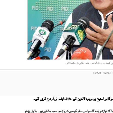
ہوگا اور اسٹیج پر موجود قائدین کے خلاف ایف آئی آر درج کریں گے۔
تھا کہ نوازشریف کا سیاسی سفر کیسے شروع ہوا سب جانتے ہیں، بلاول بھٹو