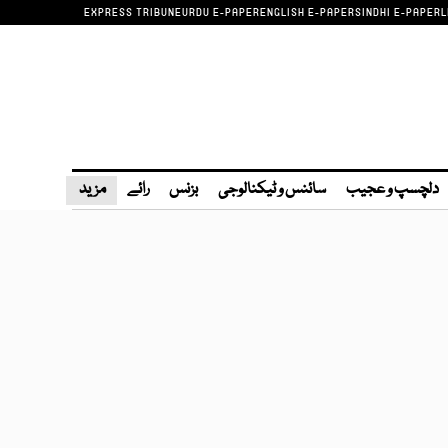
EXPRESS TRIBUNE
URDU E-PAPER
ENGLISH E-PAPER
SINDHI E-PAPER
L
دلچسپ و عجیب
سائنس و ٹیکنالوجی
بزنس
رائے
مزید