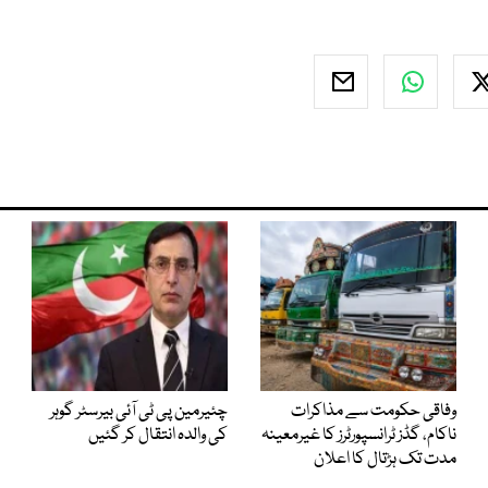
وفاقی حکومت سے مذاکرات
چئیرمین پی ٹی آئی بیرسٹر گوہر
ناکام، گڈز ٹرانسپورٹرز کا غیرمعینہ
کی والدہ انتقال کر گئیں
مدت تک ہڑتال کا اعلان