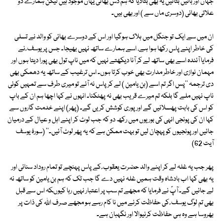
جہاں اور باتیں بتائیں یہ بھی بتادیا کہ ہم دس بھائی یہاں موجود ہیں لیکن ہمارے دو
علاتی بھائی (دوسری ماں سے ) اور بھی ہیں۔
ان میں سے ایک تو جنگل میں ہلاک ہوگیا اور اس کے دوسرے بھائی کو والد نے تسلی
کی خاطر اپنے پاس رکھا ہوا ہے، اسے ہمارے ساتھ نہیں بھیجا۔ جس پر یوسف ؑ نے
فرمایا آئندہ اسے بھی ساتھ لے کر آنا دیکھتے نہیں کہ میں ناپ تول بھی پورا دیتا ہوں اور
مہمان نوازی اور خاطر مدارت بھی خوب کرتا ہوں۔ اس ترغیب کے ساتھ یہ دھمکی بھی
دی ترجمہ ''پس اگر تم اسے (بن یامین ) لے کر پاس نہ آئے تو میری طرف سے تمہیں کوئی
ناپ نہیں ملے گا بلکہ تم میرے قریب بھی نہ پھٹکنا۔ انہوں نے کہا اچھا ہم ان کے باپ
کو اس کی بابت پھسلائیں گے اور پوری کوشش کریں گے۔ (پھر) اپنے خدمت گاروں سے
کہا ان کی پونجی انہی کی بوریوں میں رکھ دو کہ جب لوٹ کر اپنے اہل و عیال کے درمیان
جائیں اور پونجیوں کو پہچان لیں تو بہت ممکن ہے کہ یہ پھر لوٹ آئیں۔'' (سورۂ یوسف
آیت 62)
پھر جب یہ غلہ لے کر اپنے والد حضرت یعقوب ؑ کے پاس پہنچے تو تمام روداد سنائی اور
یہ بھی کہا اب بادشاہ وقت ہمیں غلہ نہیں دے گا جب تک کہ ہم بن یامین کو ساتھ نہ
لے جائیں گے۔ آپؑ نے فرمایا کہ مجھے تم سب پر اعتبار نہیں رہا کیوںکہ اس سے قبل
بھی تم لوگ یوسف ؑ کی حفاظت کرنے میں نا کام رہے ہو مجھے صرف اللہ کی ذات پر
بھروسا ہے وہ ہی حفاظت کرنیوالا اور نگہبان ہے۔