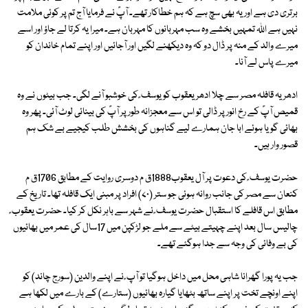
برتری دی ہے اور یہ بھی سچ ہے کہ ہم خطاکار تھے۔ آپؑ نے فرمایا آج تم پر کوئی ملامت
نہیں ہے اللہ تمہیں بخشے وہ سب مہربانوں کا مہربان ہے۔ میرا یہ کرتا لے جاؤ اور اسے
میرے والد کے منہ پر ڈال دو کہ وہ دیکھنے لگیں اور آجائیں اور اپنے تمام خاندان کو
میرے پاس لے آنا۔
ادھر یہ قافلہ مصر سے چلا ادھر یعقوب کو یوسف ؑ کی خوشبو آنے لگی۔ جب بیٹوں نے وہ
قمیص آپؑ کے رخ انور پر ڈالی تو اس سے معجزانہ طور پر آپؑ کی بینائی لوٹ آئی۔ پھر وہ
بھائی گویا ہوئے ابا جان ہمارے لیے گناہوں کی بخشش طلب کیجیے بے شک ہم
قصور وار ہیں۔
حضرت یوسف ؑ کی دعوت پر آل یعقوب1888ق م دوسری روایت کے مطابق 1706ق م
کنعان سے مصر کی جانب روانہ ہوئی جو ستر (۷۰) افراد پر مبنی ایک قافلہ تھا۔ تاریخ کے
مطابق اس قافلے کا استقبال حضرت یوسف ؑ نے شہر سے باہر نکل کر کیا۔ حضرت یعقوب ؑ
چالیس سال بعد اپنے چہیتے بیٹے سے ملے جو لڑکپن میں 17سال کی عمر میں بھائیوں
کی بے وفائی کی وجہ سے جدا ہوگئے تھے۔
جب یہ پورا گھرانا شاہی محل میں داخل ہوگیا تو آپ ؑ نے اپنے والدین (سورج چاند) کو
اپنے اونچے تخت پر اپنے ساتھ بٹھایا گیارہ بھائیوں (ستارے) کے بارے میں لکھا ہے