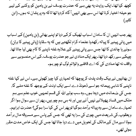
کچھ کیا تھا۔ ایک روایت یہ بھی ہے کہ حضرت یوسف نے بن یامین کو روکنے کے لیے
جو حیلہ اختیار کرنا تھا اس سے بھی انہیں آگاہ کردیا تھا تاکہ وہ پریشان نہ ہوں۔ (ابن
کثیر)
پھر جب انہیں ان کا سامان اسباب ٹھیک کرکے دیا تو اپنے بھائی (بن یامین) کے اسباب
میں پانی پینے کا پیالہ رکھدیا علماء کرام لکھتے ہیں کہ یہ سقایا (پانی پینے کا برتن)
سونے یا چاندی کا تھا جس سے پانی پینے کے علاوہ غلہ ناپنے کا کام بھی لیا جاتا تھا،
چپکے سے رکھ دیا تھا۔ پھر ایک منادی نے جو حضرت یوسف ؑ کے اس منصوبے سے
واقف نہ تھا منادی کی کہ اے قافلے والو! تم لوگ تو چور ہو۔
ان بھائیوں نے بیک وقت پلٹ کر پوچھا کہ تمہاری کیا چیز کھوئی ہے۔ اس نے کہا غلہ
ناپنے کا شاہی پیمانہ جو اسے ڈھونڈ دے اسے ایک اونٹ کے بوجھ کا غلہ ملے گا،
جس کی ضمانت میں دیتا ہوں۔ وہ سب بولے اللہ کی قسم تمہیں خوب علم ہے ہم
ملک میں فساد پھیلانے نہیں آئے ہیں اور نہ ہی ہم چور ہیں۔ پھر ان سے سوال ہوا اگر
تمہارے سامان سے وہ پیالہ برآمد ہوگیا تو پھر اس کی کیا سزا ہوگی؟ حضرت ابراہیم ؑ
ویعقوب ؑ کی شریعت میں چوری کی سزا یہ تھی کہ جس کے پاس سے مسروقہ مال بر آمد
ہوتا اسے مال کے مالک کی تحویل میں دے دیا جاتا تھا جس کی ایک خاص مدت مقرر
ہوتی تھی۔