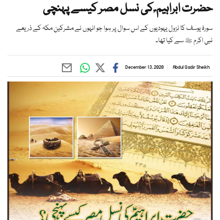
حضرت ابراہیم ؑ کی نسل مصر کیسے پہنچی
سورۂ یوسف کا نزول یہودیوں کے اس سوال پر ہوا جو انہوں نے مشرکین مکہ کے ذریعے
نبی اکرم ﷺ سے کیا تھا۔
December 13, 2020
Abdul Qadir Sheikh