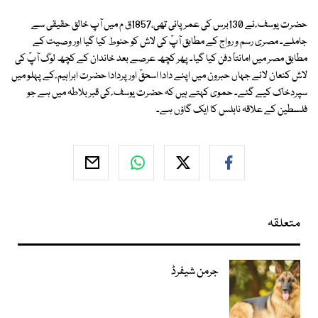
حضرت یوسف ؑ نے 130برس کی عمر پائی تھی،1857ق م میں آپ خالق حقیقی سے
جاملے۔ مصری رسم و رواج کے مطابق آپؑ کی لاش کو حنوط کیا گیا اور وصیت کے
مطابق مصر میں امانتاً دفن کیا گیا۔ پھر کچھ عرصے بعد خاندان کے کچھ لوگ آپؑ کی
لاش کنعان لائے جہاں حبرون میں اپنے دادا اسحقؑ اور پردادا حضرت ابراہیم ؑ کے پہلو میں
سپردخاک کیے گئے۔ حموی کہتے ہیں کہ حضرت یوسف ؑ کی قبر بلاطہ میں ہے جو
فلسطین کے علاقہ نابلس کا ایک گاؤں ہے۔
متعلقہ
جرمن شیفرڈ