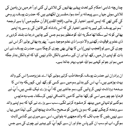
چناںچہ شاہی احکام کے تحت پہلے بھائیوں کی تلاشی لی گئی اور آخر میں بن یامین کی
تلاشی ہوئی جہاں سے پیمانہ بر آمد ہوا۔ مفسرین لکھتے ہیں کہ حضرت یوسف ؑ پر وحی
کی گئی تھی کہ ایسی تدبیر اختیار کی جائے۔ (فتح القدیر) قرآن حکیم میں آیا ہے ترجمہ
''ہم نے یوسف ؑ کے لیے یہ تدبیر اختیار کی کہ اس بادشاہ کے قانون کی رو سے یہ اپنے
بھائی کو نہ لے سکتا تھا مگر یہ اللہ کو منظور ہو ہم جس کے چاہیں درجات بلند کردیں ہر
ذی علم پر فوقیت رکھنے والا دوسرا ذی علم موجود ہے۔'' پھر وہ بھائی بولے اگر اس نے
چوری کی ہے تو (تعجب نہیں) اس کا بھائی بھی چوری کرچکا ہے۔ حضرت یوسف ؑ نے اس
بات کو اپنے دل میں رکھ لیا اور ان کے سامنے بالکل ظاہر نہیں کیا کہ تم بالکل بدتر جگہ
میں ہو اور جو تم کہتے ہو اللہ خوب بہتر جانتا ہے۔
ان برادران نے حضرت یوسف ؑ کو مخاطب کرتے ہوئے کہا اے عزیزمصر! اس کے والد
بہت بوڑھے ہیں۔ آپ اس کے بدلے ہم میں سے کسی کو رکھ لیں، کیوںکہ وہ اس کا
صدمہ برداشت نہیں کرپائیں گے۔ ہم جانتے ہیں کہ آپؑ بڑے نیک نفس ہیں۔ آپؑ نے
فرمایا جو چور ہے اسی کو رکھا جائے گا میں ناانصافی نہیں کرسکتا۔ جب وہ مایوس
ہوگئے تو تنہائی میں بیٹھ کر مشورہ کرنے لگے۔ سب سے بڑے نے کہا کہ ہم اپنے والد
سے وعدہ کرچکے تھے کہ ہم بن یامین کو صحیح سلامت پہنچائیں گے، لہٰذا میں یہاں
سے نہیں ہلوں گا جب تک کہ والد مجھے نہ بلوائیں۔ اسی سے میری بے گناہی ثابت
ہوگی۔ اب تم سب ان کے پاس جاؤ اور ان سے کہو آپؑ کے بیٹے نے چوری کی ہے جس