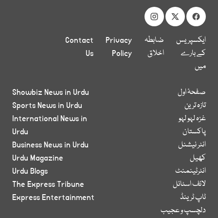
ایکسپریس
ضابطہ
Privacy
Contact
کے بارے
اخلاق
Policy
Us
میں
صفحۂ اول
Showbiz News in Urdu
تازہ ترین
Sports News in Urdu
غزہ لہو لہو
International News in
پاکستان
Urdu
انٹر نیشنل
Business News in Urdu
کھیل
Urdu Magazine
انٹرٹینمنٹ
Urdu Blogs
لائف اسٹائل
The Express Tribune
ٹاپ ٹرینڈ
Express Entertainment
دلچسپ و عجیب