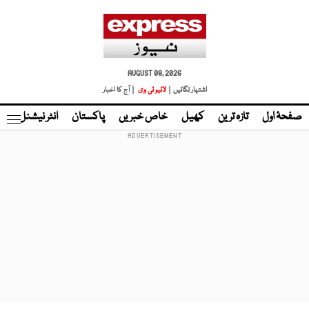
AUGUST 08, 2026
اشتہار لگائیں |
لائیو ٹی وی
| آج کا اخبار
صفحۂ اول
تازہ ترین
کھیل
خاص خبریں
پاکستان
انٹر نیشنل
ٹا