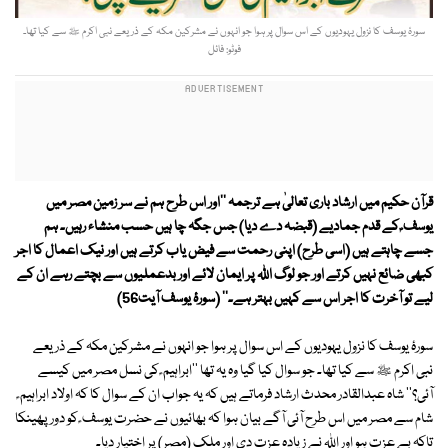
سورۂ یوسف کا نزول یہودیوں کے اس سوال پر ہوا جو انہوں نے مشرکین مکہ کے ذریعے نبی اکرم ﷺ سے کیا تھا۔
فوٹو: فائل
قرآن حکیم میں ارشاد باری تعالیٰ ہے ترجمہ ''اور اس طرح ہم نے سر زمین مصر میں
یوسف ؑ کے قدم جمادیے (قبضہ دے دیا) جس جگہ چا ہیں حسب منشاء رہیں۔ ہم
جسے چاہتے ہیں (اسی طرح) اپنی رحمت سے فیض یاب کرتے ہیں اور نیک اعمال کا اجر
کبھی ضائع نہیں کرتے اور جو لوگ اللہ پر ایمان لائے اور بدعملیوں سے بچتے رہے ان کے
لیے تو آخرت کا اجر اس سے کہیں بہتر ہے۔'' (سورۂ یوسف آیت56)
سورۂ یوسف کا نزول یہودیوں کے اس سوال پر ہوا جو انہوں نے مشرکین مکہ کے ذریعے
نبی اکرم ﷺ سے کیا تھا۔ جو سوال کیا گیا وہ یہ تھا ''ابراہیم ؑ کی نسل مصر میں کیسے
آئی؟'' شاہ عبدالقادر محدث ارشاد فرماتے ہیں کہ یہ جواب ان کے سوال کا کہ اولاد ابراہیم ؑ
شام سے مصر میں اس طرح آئی آگے بیان ہوا کہ بھائیوں نے حضرت یوسف ؑ کو دور پھینکا
تاکہ بے عزت ہو اور اللہ نے زیادہ عزت دی اور ملک (مصر) پر اختیار دیا۔