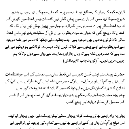
قرآن حکیم کے بیان کے مطابق یوسف ؑ مصر پر حاکم مقرر ہو چکے تھے اور اب وہ دور
شروع ہوچکا تھا جس کے بارے میں پیش گوئی تھی کہ سات برس قحط میں گزریں گے
اب یہ قحط سالی پورے مصر اور اس کے قرب و جوار میں پھیل چکی تھی یہاں تک کہ
کنعان تک پہنچ گئی کہ جہاں حضرت یعقوب اور ان کی آل سکونت پذیر تھی۔ اس قحط
سالی کا ذکر توریت میں بھی موجود ہے ''جب یعقوب ؑ نے دیکھا کہ مصر میں غلہ موجود
ہے تب یعقوب ؑ نے اپنے بیٹوں سے کہا تم کیوں ایک دوسرے کو تاکتے ہو دیکھو میں نے
سنا ہے کہ مصر میں غلہ ہے تم وہاں جاؤ اور ہمارے لئے وہاں سے مول لو تاکہ ہم
جییں، مریں نہیں۔ '' (توریت باب 41پیدائش)
حضرت یوسف ؑ نے اپنے حُسن تدبر سے اس قحط سالی سے نمٹنے کے لیے جو انتظامات
کیے تھے وہ کام آئے اور ہر طرف سے لوگ مصر میں غلہ لینے کی خاطر آتے رہے۔ آپؑ کے
اعلان کا شہر ہ کنعان تک بھی جا پہنچا کہ مصر کا بادشاہ غلہ فروخت کررہا ہے،
چناںچہ حضرت یعقوب ؑ کے حکم پر یہ برادران یوسف ؑ گھر کی تمام پونجی لے کر غلے
کے حصول کی خاطر دربارشاہی پہنچ گئے۔
یہاں یہ برادر اپنے بھائی یوسف ؑ کو نہ پہچان سکے لیکن یوسف ؑ نے انہیں پہچان لیا تھا۔
اس موقع پر آپؑ ان جان بن گئے اور اپنے بھائیوں سے تمام باتیں پوچھ لیں تو انہوں نے