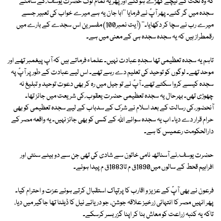
کہ وہ تخت کے نیچے کھڑے ہوگئے اور پھر یہ تمام لوگ حضرت یوسف ؑ کے سامنے
سجدہ میں گر گئے۔ پھر آپؑ نے فرمایا ''ابا جان یہ ہے میرے خواب کی تعبیر جسے
میرے رب نے سچا کر دکھایا۔'' (آیت نمبر100) مفسرین اس سجدے کے بارے میں
رقمطراز ہیں کہ یہ سجدہ سجدہ ہی کے معنی میں ہے۔
تاہم یہ سجدہ تعظیمی تھا سجدہِ عبادت نہیں۔ علماء فرماتے ہیں کہ آپ پیغمبر تھے اور
موحد تھے۔ لوگوں کو توحید کی تعلیم دے رہے تھے۔ اس لیے عبادت کے طور پر آپؑ پہ
سجدہ کیسے کروا سکتے تھے۔ آپؑ نے تو جیل میں رہ کر بھی دعوت توحید و تبلیغ نہ
چھوڑی تھی۔ بہرحال یہ سجدہ تعظیمی حضرت یعقوب ؑ کی شریعت میں جائز تھا۔
آنحضور ؐ کی رسالت کے بعد اسلام نے شرک کے سدباب کے لیے سجدہ تعظیمی کو بھی
حرام قرار دے دیا۔ اب یہ سجدہ سوائے اللہ کے کسی کو بھی جائز نہیں۔ یہ واقعہ مصر کے
دارالحکومت رعمیس کا ہے۔
حضرت یوسف ؑ نے آسناتھ نامی خاتون سے شادی کی تھی جن سے دو بیٹے سنتی اور
افراہیم قحط کے سالوں میں1890ق م تا1883ق م پیدا ہوئے۔
فرعون نے بھی آپؑ کے عزیز و اقارب کا پرتپاک استقبال کرتے ہوئے عزت و احترام کیا۔
پھر انہیں مصر کا انتہائی زرخیز علاقہ جوشن، جو دریائے نیل کا ڈیلٹا تھا جاگیر میں دیا،
تاکہ یہ کنبہ زراعت کو معاش بنا کر اپنا گزر بسر کرسکے۔