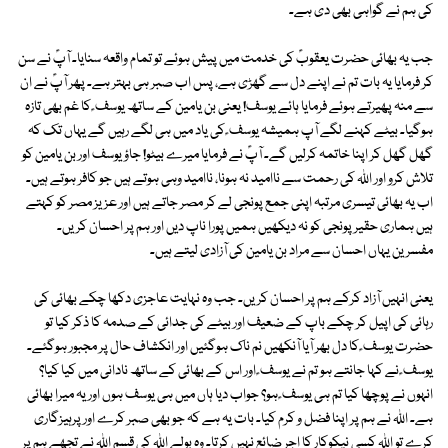
کی ہم نے گواہی بھی دی ہے۔
جب یہ بھائی حضرت یعقوبؑ کی خدمت میں پیش ہوئے تو تمام واقعہ سنایا۔ آپؑ نے سن
کر فرمایا یہ بات تم نے اپنے دل سے گھڑی ہے، پس اب صبر ہی بہتر ہے۔ پھر آپؑ نے ان
سے منہ پھیرتے ہوئے فرمایا ہائے یوسف! یعنی بن یامین کے ساتھ یوسف ؑ کا غم بھی تازہ
ہوگیا۔ بیٹے کہنے لگے آپ ہمیشہ یوسف ؑ کی یاد میں ہی لگے رہیں گے یہاں تک کہ
گھل گھل کر اپنا خاتمہ کرلیں گے۔ آپؑ نے فرمایا میرے بیٹو! جاؤ یوسف اور بن یامین کو
تلاش کرو اور اللہ کی رحمت سے ناامید نہ ہونا، ناامید وہی ہوتے ہیں جو کافر ہوتے ہیں۔
اب یہ بھائی تیسری مرتبہ اپنی جمع پونجی لے کر مصر جاتے ہیں اور عزیز مصر کو کہتے
ہیں ہماری حقیر پونجی کو نہ دیکھیں ہمیں پورا ناپ دیں اور ہم پر احسان کریں۔
مفسرین یہاں احسان سے مراد بن یامین کی آزادی لیتے ہیں۔
یعنی انہیں آزاد کرکے ہم پر احسان کریں۔ جب وہ نہایت عاجزی دکھا چکے بھائی کی
رہائی کی اپیل کر چکے باپ کے ضعیف اور بیٹے کی جدائی کے صدمہ کا ذکر کیا تو
حضرت یوسف ؑ کا دل بھر آیا آنکھیں نم ناک ہوگئیں اور انکشاف حال پر مجبور ہوگئے۔
یوسف ؑ نے کہا جانتے ہو تم نے یوسف ؑ اور اس کے بھائی کے ساتھ نادانی میں کیا کیا؟
انہوں نے پوچھا کیا تم ہی یوسف ؑ ہو؟ جواب دیا ہاں میں ہی یوسف ہوں اور یہ میرا بھائی
ہے۔ اللہ نے ہم پر اپنا فضل و کرم کیا۔ بات یہ ہے کہ جو بھی صبر کرے اور پرہیزگاری
کرے تو اللہ کسی نیکوکار کا اجر ضائع نہیں کرتا۔ وہ بولے اللہ کی قسم اللہ نے تجھے ہم پر