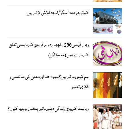
کبوتر بذریعہ ’’جگر‘‘راستہ تلاش کرتے ہیں
زباں فہمی290 ;کچھ اردو اور فرینچ کے باہمی تعلق
کے بارے میں (حصہ اوّل)
ہم کیوں مرتے ہیں؟ وجود، فنا اور معنی کی سائنسی و
فکری تعبیر
ریاست کو پوری زندگی دینے والے پنشنرز بوجھ کیوں؟