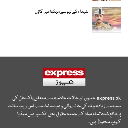
شہداء کے لہو سے مہکتا میرا گاؤں
express.pk
خبروں اور حالات حاضرہ سے متعلق پاکستان کی
سب سے زیادہ وزٹ کی جانے والی ویب سائٹ ہے۔ اس ویب سائٹ
پر شائع شدہ تمام مواد کے جملہ حقوق بحق ایکسپریس میڈیا
گروپ محفوظ ہیں۔