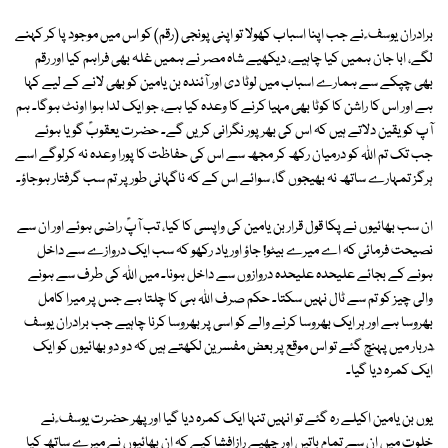
برادران یوسف ؑ نے جب اپنا اسباب کھولا تو اپنی پونجی (رقم) کو اس میں موجود پا کر کہنے
لگے، ابا جان ہمیں کیا چاہیے، دیکھیے شاہ مصر نے ہمیں غلہ بھی فراہم کیا اور رقم
بھی چپکے سے ہمارے اسباب میں لوٹا دی اور آئندہ بن یامین کو بھی لانے کے لیے کہا
ہے اور اس کا راشن کا کوٹا بھی مہیا کرنے کا وعدہ کیا ہے، جو ایک لدا ہوا اونٹ ہوگا۔ ہم
آپ کو یقین دلاتے ہیں کہ اس کی بھرپور نگرانی کریں گے۔ حضرت یعقوبؑ گویا ہوئے
جب تک تم اللہ کو درمیان رکھ کر مجھ سے اس کی حفاظت کا پورا وعدہ نہ کرلوگے اسے
ہرگز تمہارے ساتھ نہ بھیجوں گا، سوائے اس کے کہ ناگہانی طور پر تم سب گرفتار ہوجاؤ۔
ان سب بھائیوں نے پکا قول قرار بن یامین کی واپسی کا کیا، تب آپؑ راضی ہوئے اور ان سے
نصیحت فرمائی کہ اے میرے بیٹو! جاؤ اور یاد رکھو کہ سب ایک دروازے سے داخل
ہونے کے بجائے علیحدہ علیحدہ دروازوں سے داخل ہونا۔ میں اللہ کی طرف سے ہونے
والی چیز کو تم سے ٹال نہیں سکتا۔ حکم صرف اللہ ہی کا چلتا ہے جس پر میرا کامل
بھروسا ہے اور ہر ایک بھروسا کرنے والے کو اسی پر بھروسا کرنا چاہیے جب برادران یوسف
ؑدربار میں پہنچ گئے تو اس موقع پر بعض مفسرین لکھتے ہیں کہ دو دو بھائیوں کو ایک
ایک کمرہ دیا گیا۔
یوں بن یامین اکیلے رہ گئے تو انہیں تنہا ایک کمرہ دیا گیا اور پھر حضرت یوسف ؑ نے
خلوت میں ان سے تمام باتیں اور چھپے رازافشا کیے کہ ان بھائیوں نے میرے ساتھ کیا