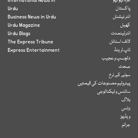
غزہ لہو لہو
International News in
پاکستان
Urdu
انٹر نیشنل
Business News in Urdu
کھیل
Urdu Magazine
انٹرٹینمنٹ
Urdu Blogs
لائف اسٹائل
The Express Tribune
ٹاپ ٹرینڈ
Express Entertainment
دلچسپ و عجیب
صحت
سونے کے نرخ
پیٹرولیم مصنوعات کی قیمتیں
سائنس و ٹیکنالوجی
بلاگ
بزنس
ویڈیوز
جرائم