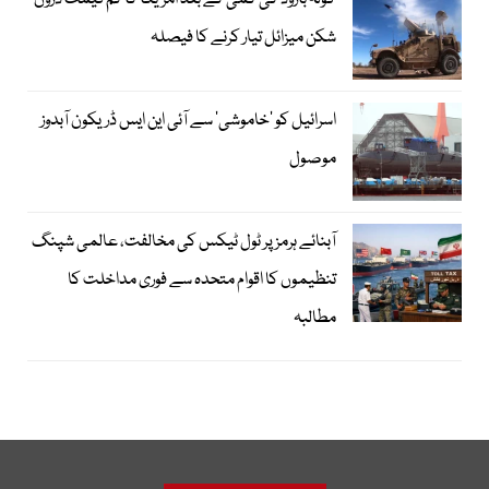
گولہ بارود کی کمی کے بعد امریکا کا کم قیمت ڈرون
شکن میزائل تیار کرنے کا فیصلہ
اسرائیل کو ’خاموشی‘ سے آئی این ایس ڈریکون آبدوز
موصول
آبنائے ہرمز پر ٹول ٹیکس کی مخالفت، عالمی شپنگ
تنظیموں کا اقوام متحدہ سے فوری مداخلت کا
مطالبہ