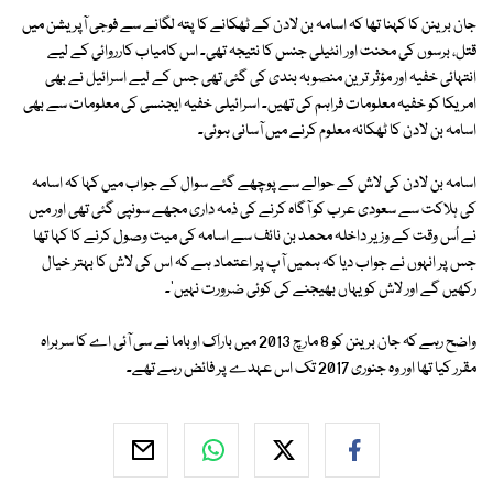
جان برینن کا کہنا تھا کہ اسامہ بن لادن کے ٹھکانے کا پتہ لگانے سے فوجی آپریشن میں
قتل، برسوں کی محنت اور انٹیلی جنس کا نتیجہ تھی۔ اس کامیاب کارروائی کے لیے
انتہائی خفیہ اور مؤثر ترین منصوبہ بندی کی گئی تھی جس کے لیے اسرائیل نے بھی
امریکا کو خفیہ معلومات فراہم کی تھیں۔ اسرائیلی خفیہ ایجنسی کی معلومات سے بھی
اسامہ بن لادن کا ٹھکانہ معلوم کرنے میں آسانی ہوئی۔
اسامہ بن لادن کی لاش کے حوالے سے پوچھے گئے سوال کے جواب میں کہا کہ اسامہ
کی ہلاکت سے سعودی عرب کو آگاہ کرنے کی ذمہ داری مجھے سونپی گئی تھی اور میں
نے اُس وقت کے وزیر داخلہ محمد بن نائف سے اسامہ کی میت وصول کرنے کا کہا تھا
جس پر انہوں نے جواب دیا کہ ہمیں آپ پر اعتماد ہے کہ اس کی لاش کا بہتر خیال
رکھیں گے اور لاش کو یہاں بھیجنے کی کوئی ضرورت نہیں'۔
واضح رہے کہ جان برینن کو 8 مارچ 2013 میں باراک اوباما نے سی آئی اے کا سربراہ
مقرر کیا تھا اور وہ جنوری 2017 تک اس عہدے پر فائض رہے تھے۔