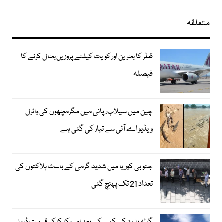
متعلقہ
قطر کا بحرین اور کویت کیلئے پروزیں بحال کرنے کا
فیصلہ
چین میں سیلاب: پانی میں مگرمچھوں کی وائرل
ویڈیو اے آئی سے تیار کی گئی ہے
جنوبی کوریا میں شدید گرمی کے باعث ہلاکتوں کی
تعداد 21 تک پہنچ گئی