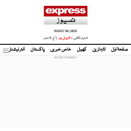
AUGUST 06, 2026
اشتہار لگائیں |
لائیو ٹی وی
| آج کا اخبار
صفحۂ اول
تازہ ترین
کھیل
خاص خبریں
پاکستان
انٹر نیشنل
ٹا