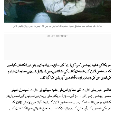
اسامہ کے ٹھکانے سے متعلق خفیہ معلومات اسرائیل نے بھی دی تھیں، ( جان برینن) فوٹو : فائل
امریکا کی خفیہ ایجنسی 'سی آئی اے' کے سابق سربراہ جان برینن نے انکشاف کیا ہے
کہ اسامہ بن لادن کے خفیہ ٹھکانے کی نشاندہی میں اسرائیل نے بھی معلومات فراہم
کی تھیں جن کی بنیاد پر ایبٹ آباد میں آپریشن کیا گیا تھا۔
عالمی خبر رساں ادارے کے مطابق امریکی خفیہ سیکیورٹی ادارے 'سینٹرل انٹیلی
جنس ایجنسی' (سی آئی اے) کے سابق ڈائریکٹر جان برینن نے اسرائیل کے اخبار ہاریتز
کو انٹرویو میں القاعدہ کے سربراہ اسامہ بن لادن کے ایبٹ آباد میں 2 مئی 2011 کو
امریکی فوجیوں کے آپریشن کے دوران ہلاکت سے متعلق انتہائی اہم انکشافات کیے۔