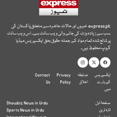
express.pk
خبروں اور حالات حاضرہ سے متعلق پاکستان کی
سب سے زیادہ وزٹ کی جانے والی ویب سائٹ ہے۔ اس ویب سائٹ
پر شائع شدہ تمام مواد کے جملہ حقوق بحق ایکسپریس میڈیا
گروپ محفوظ ہیں۔
ایکسپریس
ضابطہ
Privacy
Contact
کے بارے
اخلاق
Policy
Us
میں
صفحۂ اول
Showbiz News in Urdu
تازہ ترین
Sports News in Urdu