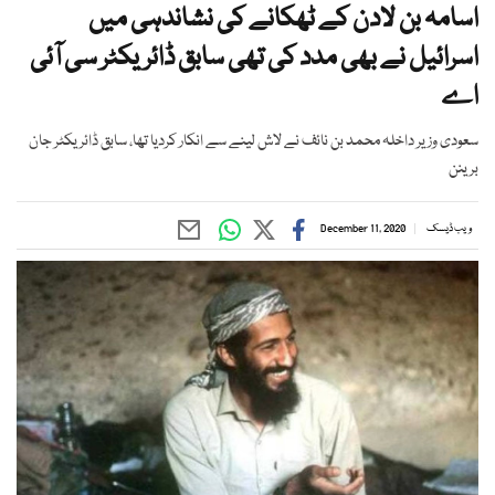
اسامہ بن لادن کے ٹھکانے کی نشاندہی میں
اسرائیل نے بھی مدد کی تھی سابق ڈائریکٹر سی آئی
اے
سعودی وزیر داخلہ محمد بن نائف نے لاش لینے سے انکار کردیا تھا، سابق ڈائریکٹر جان
برینن
ویب ڈیسک
December 11, 2020