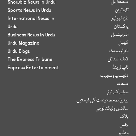
صفحۂ اول
Showbiz News in Urdu
تازہ ترین
Sports News in Urdu
غزہ لہو لہو
International News in
پاکستان
Urdu
انٹر نیشنل
Business News in Urdu
کھیل
Urdu Magazine
انٹرٹینمنٹ
Urdu Blogs
لائف اسٹائل
The Express Tribune
ٹاپ ٹرینڈ
Express Entertainment
دلچسپ و عجیب
صحت
سونے کے نرخ
پیٹرولیم مصنوعات کی قیمتیں
سائنس و ٹیکنالوجی
بلاگ
بزنس
ویڈیوز