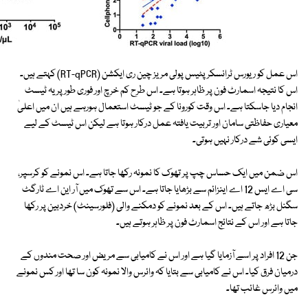
اس عمل کو ریورس ٹرانسکرپٹیس پولی مریز چین ری ایکشن (RT-qPCR) کہتے ہیں۔
اس کا نتیجہ اسمارٹ فون پر ظاہر ہوتا ہے۔ اس طرح کم خرچ اور فوری طور پر یہ ٹیسٹ
انجام دیا جاسکتا ہے۔ اس وقت کورونا کے جو ٹیسٹ استعمال ہورہے ہیں ان میں اعلیٰ
معیاری حفاظتی سامان اور تربیت یافتہ عمل درکار ہوتا ہے لیکن اس ٹیسٹ کے لیے
ایسی کوئی شے درکار نہیں ہوتی۔
اس ضمن میں ایک حساس چپ پر تھوک کا نمونہ رکھا جاتا ہے۔ اس نمونے کو کرسپر،
سی اے ایس 12 اے اینزائم سے بڑھایا جاتا ہے۔ اس سے تھوک میں آر این اے ٹارگٹ
سگنل بڑھ جاتے ہیں۔ اس کے بعد نمونے کو دمکنے والی (فلورسینٹ) خردبین پر رکھا
جاتا ہے اور اس کے نتائج اسمارٹ فون پر ظاہر ہوتے ہیں۔
جن 12 افراد پر اسے آزمایا گیا ہے اور اس نے کامیابی سے مریض اور صحت مندوں کے
درمیان فرق کیا۔ اس نے کامیابی سے بتایا کہ وائرس والا نمونہ کون سا تھا اور کس نمونے
میں وائرس غائب تھا۔