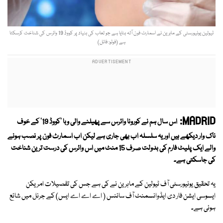
ٹیولین یونیورسٹی کے ماہرین نے اسمارٹ فون آلہ بنایا ہے جو لعاب کی بنیاد پر کووڈ 19 وائرس کی شناخت کرسکتا
ہے (فوٹو: فائل)
MADRID:
اس سال ہم نے کورونا وائرس سے پھیلنے والی وبا 'کووڈ 19' کے خوف
ناک وار دیکھے ہیں اور یہ سلسلہ اب بھی جاری ہے لیکن اب اسمارٹ فون پر نصب ہونے
والے ایک پلیٹ فارم کی بدولت صرف 15 منٹ میں اس وائرس کی درست ترین شناخت
کی جاسکتی ہے۔
یہ تحقیق یونیورسٹی آف ٹیولین کے ماہرین نے کی ہے جس کی تفصیلات امریکن
ایسوسی ایشن فار دی ایڈوانسمنٹ آف سائنس ( اے اے اے ایس) کے جرنل میں شائع
ہوئی ہے۔