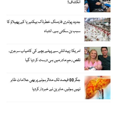
انکشاف!
جدید پولٹری فارمنگ خطرناک بیکٹیریا کے پھیلاؤ کا
سبب بن سکتی ہے، انتباہ
امریکا: پیدائش سے پہلے بچے کی کامیاب سرجری،
نقص رحمِ مادر میں ہی درست کر دیا گیا
جگر 80 فیصد تک متاثر ہونے پر بھی علامات ظاہر
نہیں ہوتیں، ماہرین نے خبردار کردیا