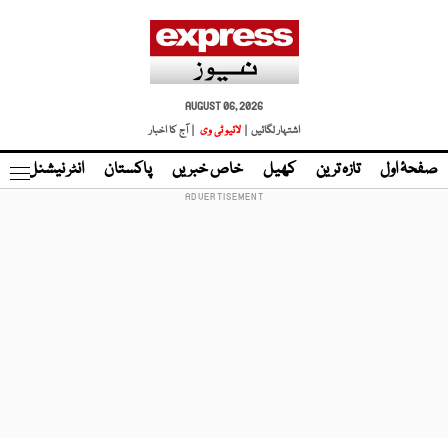
AUGUST 06, 2026
اشتہار لگائیں |
لائیو ٹی وی
| آج کا اخبار
صفحۂ اول
تازہ ترین
کھیل
خاص خبریں
پاکستان
انٹر نیشنل
ٹا