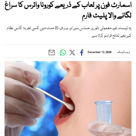
اسمارٹ فون پر لعاب کے ذریعے کورونا وائرس کا سراغ
لگانے والا پلیٹ فارم
یہ ٹیسٹ غیر معمولی طور پر حساس ہے اور صرف 15 منٹ میں کسی تجربہ گاہی نظام
کے بغیر نتائج فراہم کرتا ہے
ویب ڈیسک
December 13, 2020