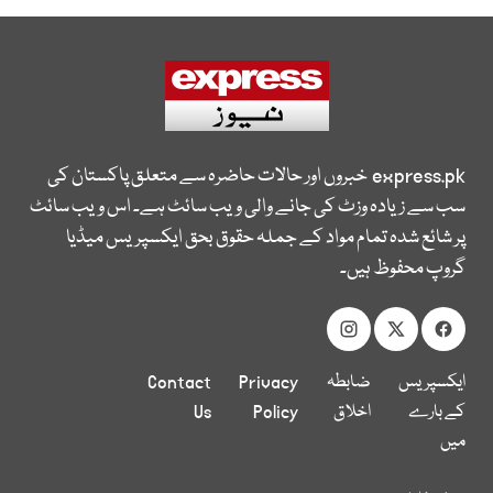
express.pk
خبروں اور حالات حاضرہ سے متعلق پاکستان کی
سب سے زیادہ وزٹ کی جانے والی ویب سائٹ ہے۔ اس ویب سائٹ
پر شائع شدہ تمام مواد کے جملہ حقوق بحق ایکسپریس میڈیا
گروپ محفوظ ہیں۔
ایکسپریس
ضابطہ
Privacy
Contact
کے بارے
اخلاق
Policy
Us
میں