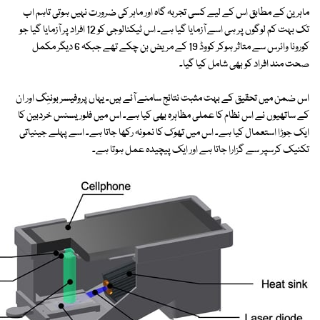
ماہرین کے مطابق اس کے لیے کسی تجربہ گاہ اور ماہر کی ضرورت نہیں ہوتی تاہم اب
تک بہت کم لوگوں پر ہی اسے آزمایا گیا ہے۔ اس ٹیکنالوجی کو 12 افراد پر آزمایا گیا جو
کورونا وائرس سے متاثر ہوکر کووڈ 19 کے مریض بن چکے تھے جبکہ 6 دیگر مکمل
صحت مند افراد کو بھی شامل کیا گیا۔
اس ضمن میں تحقیق کے بہت مثبت نتائج سامنے آئے ہیں۔ یہاں پروفیسر بوننِگ اور ان
کے ساتھیوں نے اس نظام کا عملی مظاہرہ بھی کیا ہے۔ اس میں فلوریسنس خردبین کا
ایک جوڑا استعمال کیا ہے۔ اس میں تھوک کا نمونہ رکھا جاتا ہے۔ اسے پہلے جینیاتی
تکنیک کرسپر سے گزارا جاتا ہے اور ایک پیچیدہ عمل ہوتا ہے۔