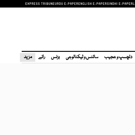
EXPRESS TRIBUNE
URDU E-PAPER
ENGLISH E-PAPER
SINDHI E-PAPER
L
دلچسپ و عجیب
سائنس و ٹیکنالوجی
بزنس
رائے
مزید