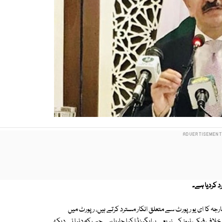
د کردیا ہے۔
رجہ کا ای یو رپورٹ سے متعلق انکار مسترد کرتے ہیں، رپورٹ میں
میں نیٹ ورک بتایا گیا، 2005 سے پاکستان کے خلاف فیک نیوز کے زریعے پراپگینڈا کیا جارہا ہے جب کہ دنیا نے دیکھ