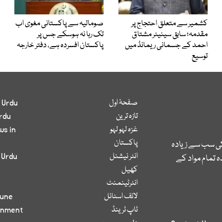
کشمیر سے متعلق احتجاج پر
صومالیہ سے پاکستانی مغوی اب
مقدمہ؛ سابق سینیٹر مشتاق
تک رہا نہ ہوسکے جس پر
احمد کے جسمانی ریمانڈ میں
پاکستان افسردہ ہے، دفتر خارجہ
توسیع
صفحۂ اول
 Urdu
تازہ ترین
rdu
غزہ لہو لہو
ws in
پاکستان
کی سب سے زیادہ
انٹر نیشنل
 Urdu
 تمام مواد کے
کھیل
انٹرٹینمنٹ
لائف اسٹائل
bune
ٹاپ ٹرینڈ
inment