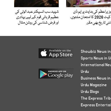
وزیراعظم کی ہدایت پر ایم ڈی
شہید سب انسپکٹر عبد الولی کی
کیٹ 2026 کا امتحان ملتوی،
عظیم قربانی قوم کے لیے بہادری
نئی تاریخ بھی مقرر
اور فرض شناسی کی روشن مثال
Showbiz News in
Sports News in U
International Ne
Urdu
Business News in
Urdu Magazine
Urdu Blogs
The Express Tri
Express Enterta