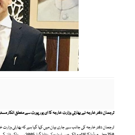
ترجمان دفتر خارجہ نے بھارتی وزارت خارجہ کا ای یو رپورٹ سے متعلق انکار مستر
ترجمان دفتر خارجہ کی جانب سے جاری بیان میں کہا گیا ہے کہ بھارتی وزارت خا
750جعلی میڈیا کا 116ممالک 