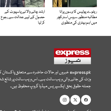
ریلوے پولیس کا برسوں پرانا
ارشد چائے والا نے پاسپورٹ کے
مطالبہ منظور، سروس اسٹرکچر
حصول کے لیے عدالت سے رجوع
میں اہم بہتری کی منظوری
کر لیا
express.pk
خبروں اور حالات حاضرہ سے متعلق پاکستان 
وزٹ کی جانے والی ویب سائٹ ہے۔ اس ویب سائٹ پر شائع شدہ
جملہ حقوق بحق ایکسپریس میڈیا گروپ محفوظ ہیں۔