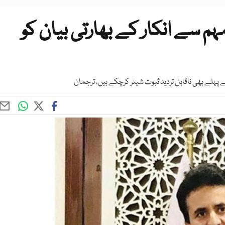
 سے انکار کے بھارتی بیان کو
لے بھی ناقابل تردید ثبوت شیئر کرچکے ہیں، ترجمان