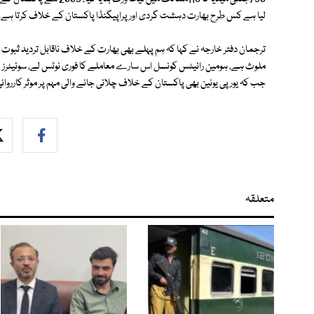
لیا ہے کس طرح بھارت دہشت گردی اور پراپیگنڈا پاکستان کے خلاف کرتا ہے۔
ترجمان دفتر خارجہ نے کہا کہ ہم پہلے بھی بھارت کے خلاف ناقابل تردید ثبوت
ملوث ہے، ہومین رائیٹس کونسل اس سارے معاملے کا فوری نوٹس لے، سوئیٹرز لین
جب کہ یورپی یونین بھی پاکستان کے خلاف چلائی جانے والی مہم پر موثر کارروا
متعلقہ