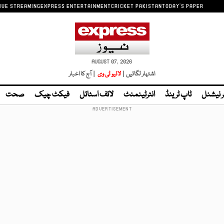
IVE STREAMING
EXPRESS ENTERTAINMENT
CRICKET PAKISTAN
TODAY'S PAPER
AUGUST 07, 2026
اشتہار لگائیں |
لائیو ٹی وی
| آج کا اخبار
ر نیشنل
ٹاپ ٹرینڈ
انٹرٹینمنٹ
لائف اسٹائل
فیکٹ چیک
صحت