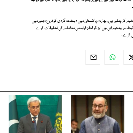
 شیئر کر چکے ہیں، بھارت پاکستان میں دہشت گردی کو فروغ دینے میں
ڈ اور بیلجیم این جی اوز کو فنڈز فراہمی معاملے کی تحقیقات کرے
ئی کرے۔