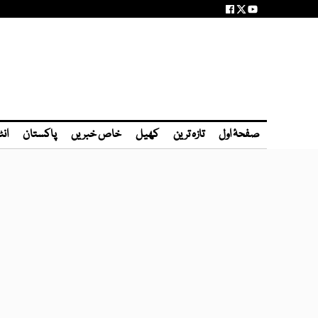
صفحۂ اول
تازہ ترین
کھیل
خاص خبریں
پاکستان
انٹ