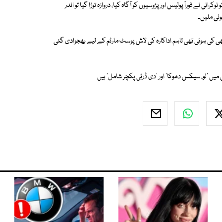
ی نے فوراً پولیس اور پڑوسیوں کو آگاہ کیا، دروازہ توڑا گیا تو اندر
وئی ملیں۔
 بھی کی ہوئی تھی تاہم اداکارہ کی لاش پوسٹ مارٹم کے لیے بھجوادی گئی