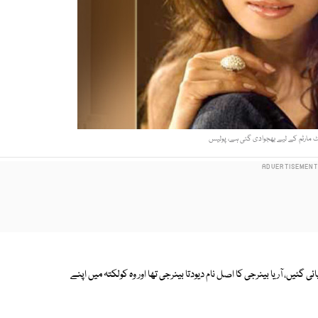
ٹ مارٹم کے لیے بھجوادی گئی ہے، پولیس
 گاہ پر مردہ پائی گئیں، آریا بینرجی کا اصل نام دیودتا بینرجی تھا اور وہ کولکتہ میں اپنے