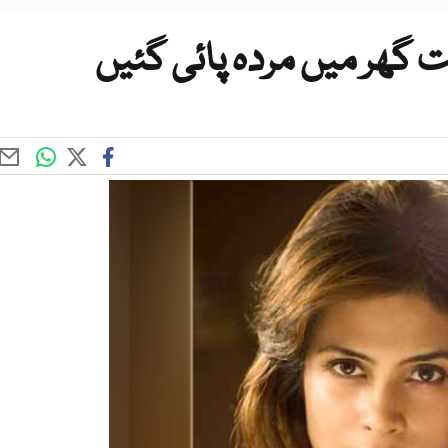
اکت گھر میں مردہ پائی گئیں