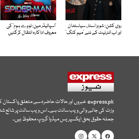
روی کشن: شوبز اسٹار، سیاستدان
’اسپائیڈر مین: نو وے ہوم‘ کی
اور اب انٹرنیٹ کے نئے ’میم کنگ‘
معروف اداکارہ انتقال کرگئیں
express.pk
خبروں اور حالات حاضرہ سے متعلق پاکستان 
وزٹ کی جانے والی ویب سائٹ ہے۔ اس ویب سائٹ پر شائع شدہ
جملہ حقوق بحق ایکسپریس میڈیا گروپ محفوظ ہیں۔