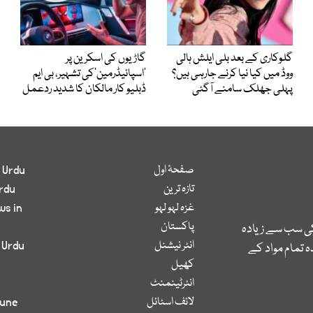
گلوکاری کے بعد بلی ایلش ہالی
گاڑیوں کی اسکرین پر
ووڈ میں کیا نیا کرنے جارہی ہیں؟
’اسپائیڈرمین‘کی تشہیر، بی ایم
پہلی جھلک سامنے آگئی
ڈبلیو کار مالکان کا شدید ردعمل
صفحۂ اول
 Urdu
تازہ ترین
rdu
غزہ لہو لہو
ws in
پاکستان
کی سب سے زیادہ
انٹر نیشنل
 Urdu
 تمام مواد کے
کھیل
انٹرٹینمنٹ
لائف اسٹائل
bune