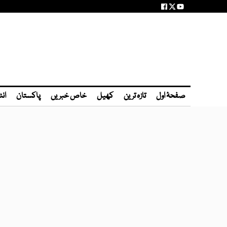
صفحۂ اول
تازہ ترین
کھیل
خاص خبریں
پاکستان
انٹ