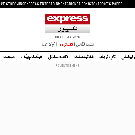
IVE STREAMING
EXPRESS ENTERTAINMENT
CRICKET PAKISTAN
TODAY'S PAPER
AUGUST 06, 2026
اشتہار لگائیں |
لائیو ٹی وی
| آج کا اخبار
ر نیشنل
ٹاپ ٹرینڈ
انٹرٹینمنٹ
لائف اسٹائل
فیکٹ چیک
صحت