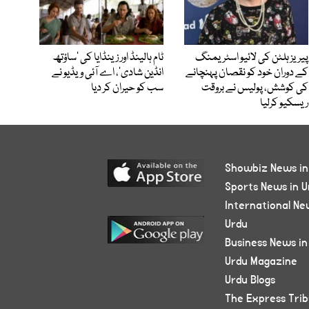
پیریز ہلٹن کی لائیو اسٹریمنگ
ٹام ہالینڈ اور زینڈایا کی ’ساؤتھ
کے دوران خود کو نقصان پہنچانے
انڈین شادی‘، اے آئی ویڈیو نے
کی کوشش، پولیس نے بروقت
سب کو حیران کر دیا
ریسکیو کرلیا
Showbiz News in
Sports News in U
International Ne
Urdu
Business News in
Urdu Magazine
Urdu Blogs
The Express Tri