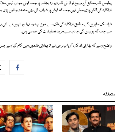
پولیس کے مطابق آج صبح نوکرانی کے دروازہ بجانے پر جب کوئی جواب نہیں ملا تو نوکران
اداکارہ کی لاش پڑی ہوئی تھی جب کہ فرش پر شراب کی بھی متعدد بوتلیں پڑی ہ
فرانسک ماہرین کے مطابق اداکارہ کی ناک سے خون بہہ رہا تھا اور انہوں نے الٹی
ہے جب کہ پولیس کی جانب سے مزید تحقیقات کی جارہی ہیں۔
واضح رہے کہ بھارتی اداکارہ آریا بینرجی نے 2 بھارتی فلموں میں کام کیا ہے جس میں 'لو، سیکس دھوکا' اور 'دی ڈرٹی پکچر شامل' ہیں
متعلقہ