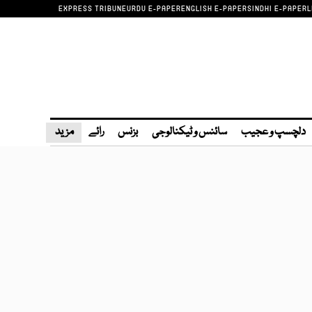
EXPRESS TRIBUNE
URDU E-PAPER
ENGLISH E-PAPER
SINDHI E-PAPER
L
دلچسپ و عجیب
سائنس و ٹیکنالوجی
بزنس
رائے
مزید