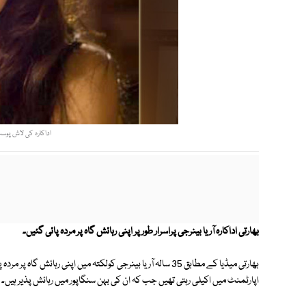
اداکارہ کی لاش پوس
بھارتی اداکارہ آریا بینرجی پراسرار طور پر اپنی رہائش گاہ پر مردہ پائی گئیں۔
بھارتی میڈیا کے مطابق 35 سالہ آریا بینرجی کولکتہ میں اپنی رہائش
اپارٹمنٹ میں اکیلی رہتی تھیں جب کہ ان کی بہن سنگاپور میں رہائش پذیر ہیں۔