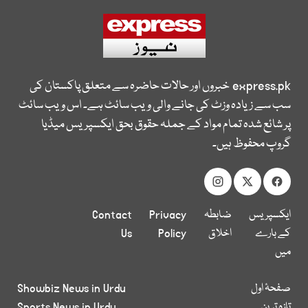
express.pk
خبروں اور حالات حاضرہ سے متعلق پاکستان کی
سب سے زیادہ وزٹ کی جانے والی ویب سائٹ ہے۔ اس ویب سائٹ
پر شائع شدہ تمام مواد کے جملہ حقوق بحق ایکسپریس میڈیا
گروپ محفوظ ہیں۔
ایکسپریس
ضابطہ
Privacy
Contact
کے بارے
اخلاق
Policy
Us
میں
صفحۂ اول
Showbiz News in Urdu
تازہ ترین
Sports News in Urdu