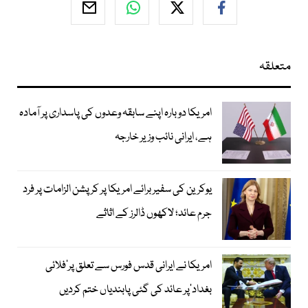
متعلقہ
امریکا دوبارہ اپنے سابقہ وعدوں کی پاسداری پر آمادہ
ہے، ایرانی نائب وزیر خارجہ
یوکرین کی سفیر برائے امریکا پر کرپشن الزامات پر فرد
جرم عائد؛ لاکھوں ڈالرز کے اثاثے
امریکا نے ایرانی قدس فورس سے تعلق پر’فلائی
بغداد‘پر عائد کی گئی پابندیاں ختم کردیں