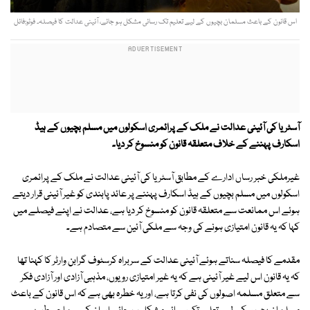
اس قانون کے باعث مسلمان بچیوں کے لیے تعلیم تک رسائی مشکل ہو جائے، آئینی عدالت کا فیصلہ۔ فوٹو:فائل
آسٹریا کی آئینی عدالت نے ملک کے پرائمری اسکولوں میں مسلم بچیوں کے ہیڈ
اسکارف پہننے کے خلاف متعلقہ قانون کو منسوخ کر دیا۔
غیرملکی خبر رساں ادارے کے مطابق آسٹریا کی آئینی عدالت نے ملک کے پرائمری
اسکولوں میں مسلم بچیوں کے ہیڈ اسکارف پہننے پر عائد پابندی کو غیر آئینی قرار دیتے
ہوئے اس ممانعت سے متعلقہ قانون کو منسوخ کر دیا ہے، عدالت نے اپنے فیصلے میں
کہا کہ یہ قانون امتیازی ہونے کی وجہ سے ملکی آئین سے متصادم ہے۔
مقدمے کا فیصلہ سناتے ہوئے آئینی عدالت کے سربراہ کرسٹوف گرابن وارٹر کا کہنا تھا
کہ یہ قانون اس لیے غیر آئینی ہے کہ یہ غیر امتیازی رویوں، مذہبی آزادی اور آزادی فکر
سے متعلق مسلمہ اصولوں کی نفی کرتا ہے، اور یہ خطرہ بھی ہے کہ اس قانون کے باعث