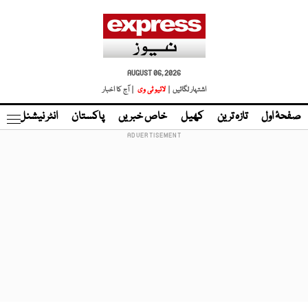
AUGUST 06, 2026
اشتہار لگائیں |
لائیو ٹی وی
| آج کا اخبار
صفحۂ اول
تازہ ترین
کھیل
خاص خبریں
پاکستان
انٹر نیشنل
ٹا