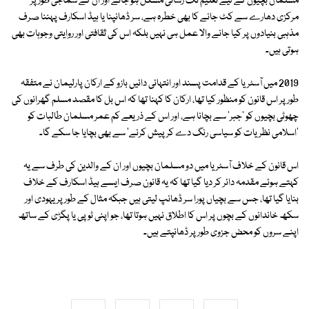
مسلمان بچیوں کے لیے تعلیم تک رسائی مشکل ہو جائے اور ان کے سماجی طور پر
مرکزی دھارے سے کٹ جانے کا بھی خطرہ ہے، سر ڈھانپنا یا ہیڈ اسکارف پہننا صرف
مذہبی بنیادوں پر کیا جانے والا عمل ہی نہیں بلکہ اس کی ثقافتی اور روایتی وجوہات بھی
ہوتی ہیں۔
2019 میں آسٹریا کے قدامت پسند اور انتہائی دائیں بازو کے ارکان پارلیمان نے متفقہ
طور پر اس قانون کو منظور کیا تھا، ارکان کا کہنا تھا کہ اس بل کا مقصد مسلم گھرانوں کی
چھوٹی بچیوں کو 'جبر' سے بچانا ہے، اور اس کے ذریعے کم عمر مسلمان طالبات کو
'اسلامی نظریات کو سیاسی رنگ دے کر پیش کرنے' سے بھی بچایا جا سکے گا۔
اس قانون کے خلاف آسٹریا میں دو مسلمان بچیوں اور ان کے والدین کی طرف سے یہ
کہتے ہوئے مقدمہ دائر کر دیا گیا تھا کہ یہ قانون صرف ایسے ہیڈ اسکارف کے خلاف
بنایا گیا تھا، جس سے بچیاں پورا سر ڈھانپ لیتی ہیں جبکہ مثال کے طور پر یہودی اور
سکھ خاندانوں کے بچوں پر اس کا اطلاق نہیں ہوتا تھا، جو اپنی ٹوپی یا پگڑی کے ساتھ
اپنے سروں کو محض جزوی طور پر ڈھانپتے ہیں۔