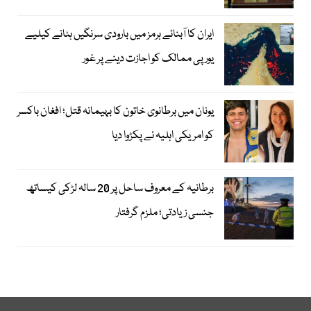
ایران کا آبنائے ہرمز میں بارودی سرنگیں ہٹانے کیلیے
یورپی ممالک کو اجازت دینے پر غور
یونان میں برطانوی خاتون کا بہیمانہ قتل؛ افغان باکسر
کو امریکی اہلیہ نے پکڑوا دیا
برطانیہ کے معروف ساحل پر 20 سالہ لڑکی کیساتھ
جنسی زیادتی؛ ملزم گرفتار