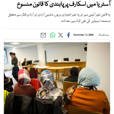
آسٹریا میں اسکارف پر پابندی کا قانون منسوخ
یہ قانون غیر آئینی ہے اور یہ غیر امتیازی رویوں، مذہبی آزادی اور آزادی فکر سے متعلق
مسلمہ اصولوں کی نفی کرتا ہے، عدالت
ویب ڈیسک
December 13, 2020