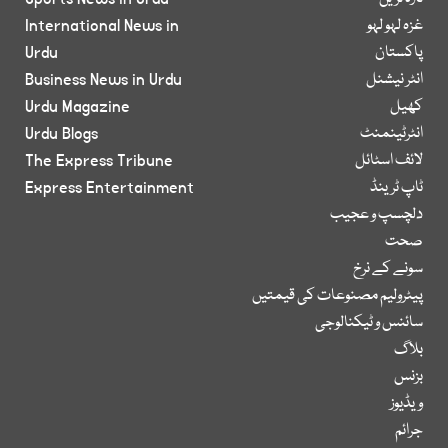
غزہ لہو لہو
International News in
پاکستان
Urdu
انٹر نیشنل
Business News in Urdu
کھیل
Urdu Magazine
انٹرٹینمنٹ
Urdu Blogs
لائف اسٹائل
The Express Tribune
ٹاپ ٹرینڈ
Express Entertainment
دلچسپ و عجیب
صحت
سونے کے نرخ
پیٹرولیم مصنوعات کی قیمتیں
سائنس و ٹیکنالوجی
بلاگ
بزنس
ویڈیوز
جرائم