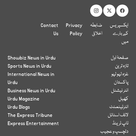
ایکسپریس
ضابطہ
Privacy
Contact
کے بارے
اخلاق
Policy
Us
میں
صفحۂ اول
Showbiz News in Urdu
تازہ ترین
Sports News in Urdu
غزہ لہو لہو
International News in
پاکستان
Urdu
انٹر نیشنل
Business News in Urdu
کھیل
Urdu Magazine
انٹرٹینمنٹ
Urdu Blogs
لائف اسٹائل
The Express Tribune
ٹاپ ٹرینڈ
Express Entertainment
دلچسپ و عجیب