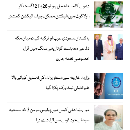
دھرنے کا مسئلہ حل ہوا تو 20 یا 21 اگست کو
راولاکوٹ میں الیکشن ممکن: چیف الیکشن کمشنر
پاکستان، سعودی عرب اور ترکیہ کے درمیان مکہ
دفاعی معاہدے کو تاریخی سنگ میل قرار،
خصوصی نغمہ جاری
وزارت خارجہ سے دستاویزات کی تصدیق کروانے والا
غیرقانونی نیٹ ورک پکڑا گیا
میر رضا علی کیس میں پولیس سرجن ڈاکٹر سمعیہ
سید نے خود کو بے بس قرار دے دیا