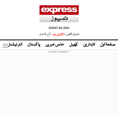
AUGUST 08, 2026
اشتہار لگائیں |
لائیو ٹی وی
| آج کا اخبار
صفحۂ اول
تازہ ترین
کھیل
خاص خبریں
پاکستان
انٹر نیشنل
ٹا