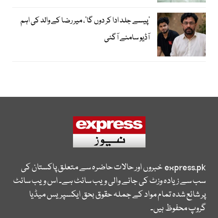
’پیسے جلد ادا کر دوں گا‘، میر رضا کے والد کی اہم
آڈیو سامنے آگئی
express.pk
خبروں اور حالات حاضرہ سے متعلق پاکستان کی
سب سے زیادہ وزٹ کی جانے والی ویب سائٹ ہے۔ اس ویب سائٹ
پر شائع شدہ تمام مواد کے جملہ حقوق بحق ایکسپریس میڈیا
گروپ محفوظ ہیں۔