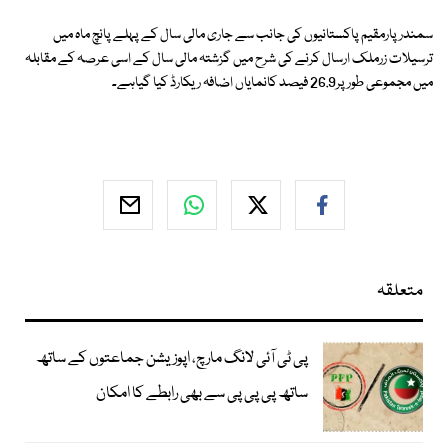
سمندرپارمقیم پاکستانیوں کی جانب سے جاری مالی سال کے پہلے پانچ ماہ میں
ترسیلات زرملک ارسال کرنے کی شرح میں گزشتہ مالی سال کے اسی عرصہ کے مقابلہ
میں مجموعی طورپر26.9 فیصد کانمایاں اضافہ ریکارڈ کیا گیاہے۔
متعلقہ
پی ٹی آئی لانگ مارچ، اپوزیشن جماعتوں کے ساتھ
ساتھ پی پی پی سے بھی رابطے کا امکان