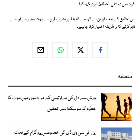
افراد میں دماغی انحطاط تیزدیکھا گیا۔
اس تحقیق کے بعد ماہرین نے کہا ہے کہ بلڈ پریشر ہر طرح سے بہت مضر ہے اور اسے
قابو کرنے کا ہر طریقہ اختیار کرنا چاہیے۔
متعلقہ
ورزش سے دل کی بے ترتیبی کے مریضوں میں موت کا
خطرہ کم ہو سکتا ہے، تحقیق
این آئی سی وی ڈی کی خصوصی پروگرام کے تحت