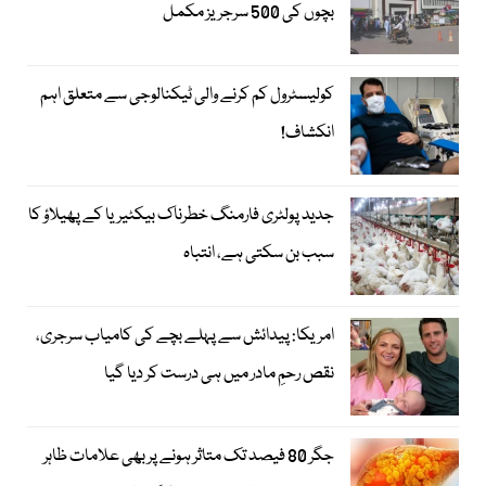
بچوں کی 500 سرجریز مکمل
کولیسٹرول کم کرنے والی ٹیکنالوجی سے متعلق اہم
انکشاف!
جدید پولٹری فارمنگ خطرناک بیکٹیریا کے پھیلاؤ کا
سبب بن سکتی ہے، انتباہ
امریکا: پیدائش سے پہلے بچے کی کامیاب سرجری،
نقص رحمِ مادر میں ہی درست کر دیا گیا
جگر 80 فیصد تک متاثر ہونے پر بھی علامات ظاہر