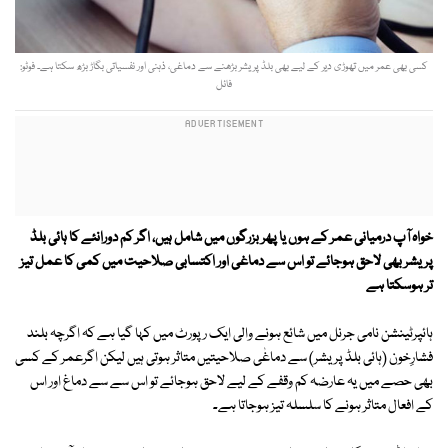
کسی بھی عمر میں تھوڑی دیر کے لیے بھی بلڈ پریشر بڑھنے سے دماغی، ذہنی اور نفسیاتی بگاڑ بڑھ سکتا ہے۔ فوٹو:
فائل
خواہ آپ درمیانی عمر کے ہوں یا پھر بزرگوں میں شامل ہیں، اگر کم دورانئے کا ہائی بلڈ
پریشر بھی لاحق ہوجائے تو اس سے دماغی اور اکتسابی صلاحیت میں کمی کا عمل تیز
تر ہوسکتا ہے
ہائپرٹینشن نامی جرنل میں شائع ہونے والی ایک رپورٹ میں کہا گیا ہے کہ اگرچہ بلند
فشارِخون (ہائی بلڈ پریشر) سے دماغٰی صلاحیتیں متاثر ہوتی ہیں لیکن اگرعمر کے کسی
بھی حصے میں یہ عارضہ کم وقفے کے لیے لاحق ہوجائے تو اس سے سے دماغ اور اس
کے افعال متاثر ہونے کا سلسلہ تیز ہوجاتا ہے۔