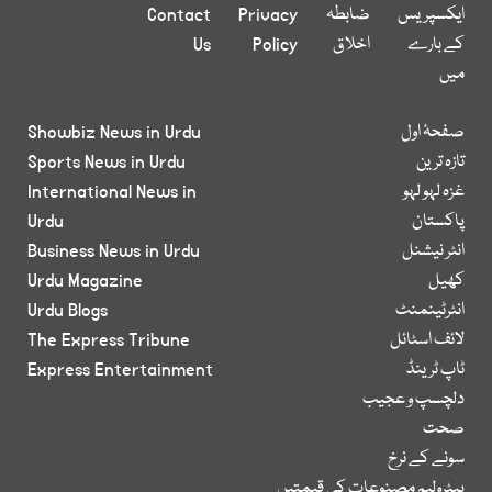
ایکسپریس
ضابطہ
Privacy
Contact
کے بارے
اخلاق
Policy
Us
میں
صفحۂ اول
Showbiz News in Urdu
تازہ ترین
Sports News in Urdu
غزہ لہو لہو
International News in
پاکستان
Urdu
انٹر نیشنل
Business News in Urdu
کھیل
Urdu Magazine
انٹرٹینمنٹ
Urdu Blogs
لائف اسٹائل
The Express Tribune
ٹاپ ٹرینڈ
Express Entertainment
دلچسپ و عجیب
صحت
سونے کے نرخ
پیٹرولیم مصنوعات کی قیمتیں