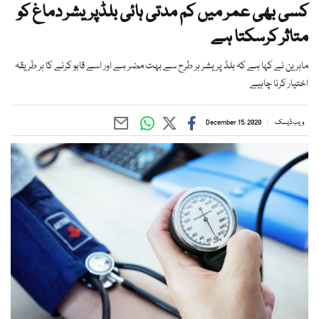
کسی بھی عمر میں کم مدتی ہائی بلڈپریشر دماغ کو
متاثر کرسکتا ہے
ماہرین نے کہا ہے کہ بلڈ پریشر ہر طرح سے بہت مضر ہے اور اسے قابو کرنے کا ہر طریقہ
اختیار کرنا چاہیے
ویب ڈیسک
December 15, 2020