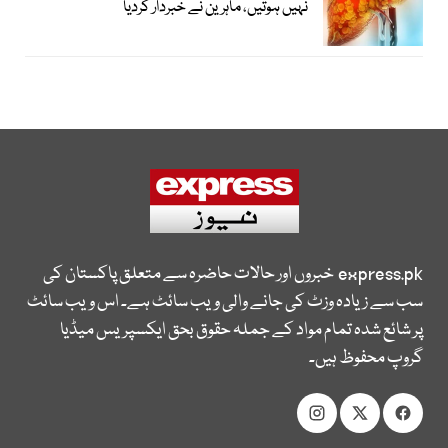
نہیں ہوتیں، ماہرین نے خبردار کردیا
express.pk
خبروں اور حالات حاضرہ سے متعلق پاکستان کی
سب سے زیادہ وزٹ کی جانے والی ویب سائٹ ہے۔ اس ویب سائٹ
پر شائع شدہ تمام مواد کے جملہ حقوق بحق ایکسپریس میڈیا
گروپ محفوظ ہیں۔