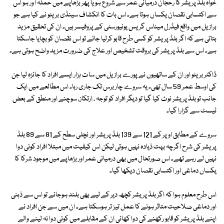
خواہ بلڈ پریشر کا رحجان درمیانی عمر سے شروع ہو یا پھر بڑھاپے میں حملہ آور ہو اس
سے اکتسابی نقصان یکساں ہوتا ہے۔ اس بات کا انکشاف سینڈی بریٹو نے کیا ہے جو
برازیل میں واقع فیڈرل میناس گریس یونیورسٹی کے پروفیسر ہیں۔ ان کی تحقیق مزید
بتاتی ہے کہ اگر بلڈ پریشر کو کسی طرح قابو کرلیا جائے تو اس نقصان کو بچایا جاسکتا
ہے۔ اس سے بلڈ پریشر کی بروقت تشخیص اور علاج کی ضرورت مزید واضح ہوتی ہے۔
ڈاکٹر بریٹو اور ان کے ساتھیوں نے پورے برازیل میں سات ہزار ایسے افراد کا جائزہ لیا جن
کی اوسط عمر 59 سال تھی۔ یہ سروے چار برس تک جاری رہا۔ اس مطالعے میں ایک
جانب تو بلڈ پریشر نوٹ کیا گیا تو دیگر افراد کو توجہ ، ارتکاز، سوچنے اور منطق کے بعض
ٹیسٹ سے گزارا گیا۔
سروے کے مطابق اوپر کے 121 سے 139 بلڈ پریشر اور نچلی سطح کے 81 سے 89 بلڈ
پریشر کی شرح اگرچہ بہت ذیادہ نہیں ہوتی لیکن اس کیفیت میں مبتلا افراد کوئی دوا
نہیں لے رہے تھے۔ اس صورتحال میں بھی درمیانی عمر اور بڑھاپے میں موجود شرکا کا
یکساں دماغی اور اکتسابی نقصان دیکھا گیا۔
اس طرح معلوم ہوا کہ اگر بلڈ پریشر کچھ دیر کے لیے بھی بلند ہوجائے تو اس سے ذہنی
اور دماغی صلاحیت متاثر ہونے کا عمل تیز تر ہوسکتا ہے۔ ان میں سے جن افراد نے
اپنے بلڈ پریشر کو قابو رکھنے کی دوا کھائی ان کے مقابلے میں کوئی دوا نہ لینے والے