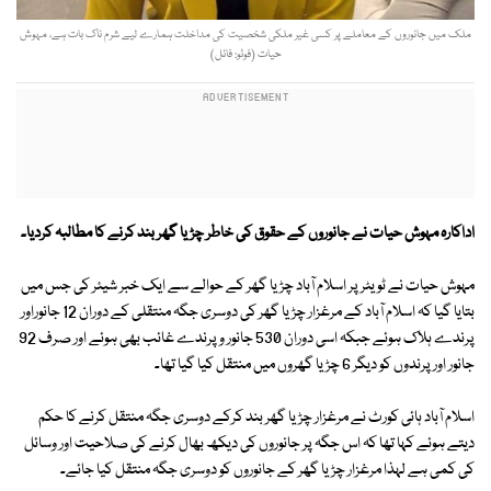
ملک میں جانوروں کے معاملے پر کسی غیر ملکی شخصیت کی مداخلت ہمارے لیے شرم ناک بات ہے، مہوش
حیات (فوٹو: فائل)
اداکارہ مہوش حیات نے جانوروں کے حقوق کی خاطر چڑیا گھر بند کرنے کا مطالبہ کردیا۔
مہوش حیات نے ٹویٹر پر اسلام آباد چڑیا گھر کے حوالے سے ایک خبر شیئر کی جس میں
بتایا گیا کہ اسلام آباد کے مرغزار چڑیا گھر کی دوسری جگہ منتقلی کے دوران 12 جانوراور
پرندے ہلاک ہوئے جبکہ اسی دوران 530 جانور و پرندے غائب بھی ہوئے اور صرف 92
جانور اور پرندوں کو دیگر 6 چڑیا گھروں میں منتقل کیا گیا تھا۔
اسلام آباد ہائی کورٹ نے مرغزار چڑیا گھر بند کرکے دوسری جگہ منتقل کرنے کا حکم
دیتے ہوئے کہا تھا کہ اس جگہ پر جانوروں کی دیکھ بھال کرنے کی صلاحیت اور وسائل
کی کمی ہے لہذا مرغزار چڑیا گھر کے جانوروں کو دوسری جگہ منتقل کیا جائے۔