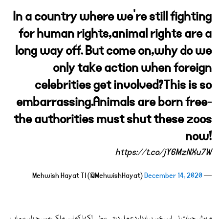
In a country where we’re still fighting
for human rights,animal rights are a
long way off. But come on,why do we
only take action when foreign
celebrities get involved?This is so
embarrassing.Animals are born free-
the authorities must shut these zoos
now!
https://t.co/jY6MzNXu7W
December 14, 2020
— Mehwish Hayat TI (@MehwishHayat)
مہوش حیات نے اس خبر پر اپنا ردعمل دیتے ہوئے لکھا کہ اس ملک میں جہاں ہم اب