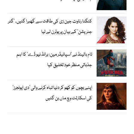
کنگنا رناوت جین زی کی طاقت سے گھبرا گئیں، ’گٹر
جنریشن‘ کے بیان پر یوٹرن لے لیا
ٹام ہالینڈ نے ’اسپائیڈر مین: برانڈ نیو ڈے‘ کا اہم
جذباتی منظر خود تخلیق کیا
اپنے بچوں کو کھو کر دنیا تباہ کرنے والی ’دی ایونجرز‘
کی اسکارلٹ وچ ماں بن گئیں