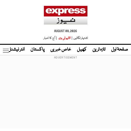
AUGUST 09, 2026
اشتہار لگائیں |
لائیو ٹی وی
| آج کا اخبار
صفحۂ اول
تازہ ترین
کھیل
خاص خبریں
پاکستان
انٹر نیشنل
ٹا