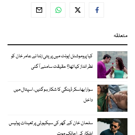
متعلقہ
کیا پروموشنل ایونٹ میں پریتی زنٹا نے عامر خان کو
نظر انداز کیا تھا؟ حقیقت سامنے آگئی
سوارا بھاسکر ڈینگی کا شکار ہوگئیں، اسپتال میں
داخل
سلمان خان کے گھر کی سیکیورٹی پر تعینات پولیس
اہلکار کی اچانک موت