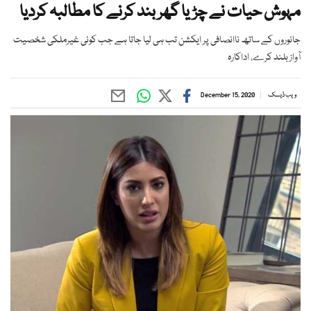
مہوش حیات نے چڑیا گھر بند کرنے کا مطالبہ کردیا
جانوروں کے ساتھ ناانصافی پر ایکشن تب ہی لیا جاتا ہے جب کوئی غیرملکی شخصیت
آواز بلند کرے، اداکارہ
ویب ڈیسک
December 15, 2020