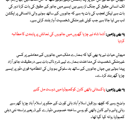
تک انسانی حقوق کی جنگ لڑ رہے ہیں ایسے میں جانور کے حقوق کی بات کرنا دور کی
بات ہے لیکن تعجب کی بات یہ ہے کہ جانوروں کے ساتھ ہونے والی ناانصافی پر ایکشن
تب ہی لیا جاتا ہے جب کوئی غیر ملکی شخصیت آواز بلند کرتی ہے۔
یہ بھی پڑھیں:
اُشنا شاہ نے چڑیا گھروں میں جانوروں کی نمائش پر پابندی کا مطالبہ
کردیا
مہوش حیات نے یہ بھی کہا کہ ہمارے ملک میں جانوروں کے معاملے پر کسی
غیرملکی شخصیت کی مداخلت ہمارے لیے شرم ناک بات ہے، درحقیقت جانور آزاد
پیدا ہوتے ہیں جہاں جانوروں کے ساتھ بد سلوکی ہو وہاں کی انتظامیہ فوری طور پر ایسے
چڑیا گھر بند کردے۔
یہ بھی پڑھیں:
پاکستانی ہاتھی کاون کوکمبوڈیا میں دوست مل گئے
واضح رہے کہ کچھ روز قبل اسلام آباد ہائی کورٹ کے حکم پر اسلام آباد چڑیا گھر سے
رہائی پانے والے کاون ہاتھی کو روسی ساختہ خصوصی طیارے کے ذریعے براستہ نئی دہلی
کمبوڈیا روانہ کیا گیا تھا۔