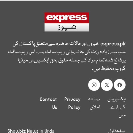
express.pk
خبروں اور حالات حاضرہ سے متعلق پاکستان کی
سب سے زیادہ وزٹ کی جانے والی ویب سائٹ ہے۔ اس ویب سائٹ
پر شائع شدہ تمام مواد کے جملہ حقوق بحق ایکسپریس میڈیا
گروپ محفوظ ہیں۔
ایکسپریس
ضابطہ
Privacy
Contact
کے بارے
اخلاق
Policy
Us
میں
صفحۂ اول
Showbiz News in Urdu