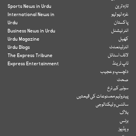
تازہ ترین
Sports News in Urdu
غزہ لہو لہو
International News in
پاکستان
Urdu
انٹر نیشنل
Business News in Urdu
کھیل
Urdu Magazine
انٹرٹینمنٹ
Urdu Blogs
لائف اسٹائل
The Express Tribune
ٹاپ ٹرینڈ
Express Entertainment
دلچسپ و عجیب
صحت
سونے کے نرخ
پیٹرولیم مصنوعات کی قیمتیں
سائنس و ٹیکنالوجی
بلاگ
بزنس
ویڈیوز