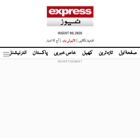
AUGUST 09, 2026
اشتہار لگائیں |
لائیو ٹی وی
| آج کا اخبار
صفحۂ اول
تازہ ترین
کھیل
خاص خبریں
پاکستان
انٹر نیشنل
ٹا