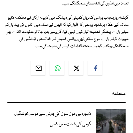
تعداد میں انڈوں کی افغانستان سمگلنگ ہے۔
گزشتہ روز پنجاب پرائس کنٹرول کمیٹی کی میٹنگ میں کابینہ ارکان نے محکمہ لائیو
سٹاک کے حکام پر شدید برہمی کا اظہار کیا کہ انھوں نے ملک میں انڈوں کی پیداوار کم
ہونے بارے پیشگی تخمینہ تیار کیوں نہیں کیا اگر پہلے بتایا جاتا تو حکومت انڈے بھی
امپورٹ کرنے بارے سوچ سکتی تھی، پرائس کمیٹی نے افغانستان کو انڈوں کی
اسمگلنگ روکنے کیلیے سخت اقدامات کرنے کی ہدایت کی ہے۔
متعلقہ
لاہور میں مون سون کی بارش سے موسم خوشگوار،
گرمی کی شدت میں کمی