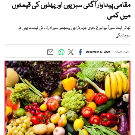
مقامی پیداوار آگئی سبزیوں اور پھلوں کی قیمتوں
میں کمی
تھائی لینڈ سے آنیوالے 2بحری جہازکراچی پہنچنے سے ادرک کی قیمت بھی کم
ہوجائیگی
رضوان آصف
December 17, 2020