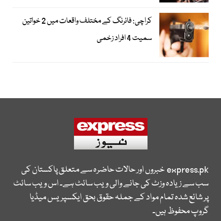
کراچی: فائرنگ کے مختلف واقعات میں 2 خواتین
سمیت 4 افراد زخمی
express.pk
خبروں اور حالات حاضرہ سے متعلق پاکستان کی
سب سے زیادہ وزٹ کی جانے والی ویب سائٹ ہے۔ اس ویب سائٹ
پر شائع شدہ تمام مواد کے جملہ حقوق بحق ایکسپریس میڈیا
گروپ محفوظ ہیں۔