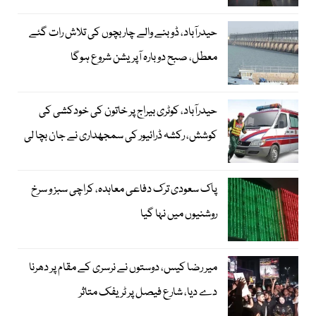
حیدرآباد، ڈوبنے والے چار بچوں کی تلاش رات گئے
معطل، صبح دوبارہ آپریشن شروع ہوگا
حیدرآباد، کوٹری بیراج پر خاتون کی خودکشی کی
کوشش، رکشہ ڈرائیور کی سمجھداری نے جان بچا لی
پاک سعودی ترک دفاعی معاہدہ، کراچی سبز و سرخ
روشنیوں میں نہا گیا
میر رضا کیس، دوستوں نے نرسری کے مقام پر دھرنا
دے دیا، شارع فیصل پر ٹریفک متاثر