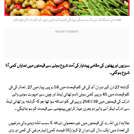
افغانستان اسمگلنگ سے انڈے مہنگے ،پیشگی تخمینہ تیارکیوں نہیں کیا،کابینہ ارکان فوٹو: فائل
سبزیوں اور پھلوں کی مقامی پیداوار کی آمد شروع ہونے سے قیمتوں میں نمایاں کمی آنا
شروع ہوگئی۔
گزشتہ 27 دن کے دوران آلو کی فی کلو قیمت میں 58 روپے، پیاز میں 27 ، ٹماٹر کی فی
کلو قیمت میں 45 روپے کمی ہوئی تاہم تھائی لینڈ اور چین سے امپورٹ ہونے والے
ادرک کی قیمتوں میں 30 تا 250 روپے فی کلو اضافہ ہوا تھا جو کہ گزشتہ روز تھائی لینڈ
سے ادرک لیکر آنے والے دو بحری جہاز کراچی پہنچنے سے قیمت کم ہو جائیگی ۔
علاوہ ازیں انڈے کی قیمتوں میں غیر معمولی اضافہ کا سبب انڈہ دینے والی مرغیوں
کی تعداد میں ایک سال کے دوران 2 کروڑ (35 فیصد کمی) لیئر مرغی کی کمی اور بڑی