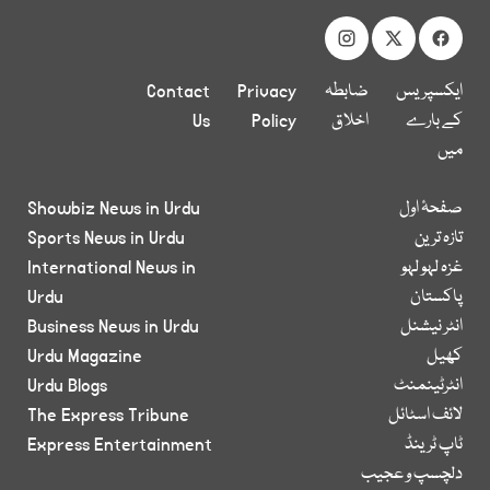
ایکسپریس
ضابطہ
Privacy
Contact
کے بارے
اخلاق
Policy
Us
میں
صفحۂ اول
Showbiz News in Urdu
تازہ ترین
Sports News in Urdu
غزہ لہو لہو
International News in
پاکستان
Urdu
انٹر نیشنل
Business News in Urdu
کھیل
Urdu Magazine
انٹرٹینمنٹ
Urdu Blogs
لائف اسٹائل
The Express Tribune
ٹاپ ٹرینڈ
Express Entertainment
دلچسپ و عجیب