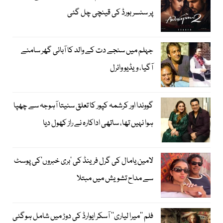
پر سنسر بورڈ کی قینچی چل گئی
جہلم میں سنجے دت کے والد کا آبائی گھر سامنے
آگیا، ویڈیو وائرل
گووندا اور کرشمہ کپور کا تعلق سنیتا آہوجہ سے چھپا
ہوا نہیں تھا، ساتھی اداکارہ نے راز کھول دیا
لامین یامال کی گرل فرینڈ کی ’بری خبروں‘کی پوسٹ
سے مداح تشویش میں مبتلا
فلم ’’میرا لیاری‘‘ آسکر ایوارڈ کی دوڑ میں شامل ہوگئی