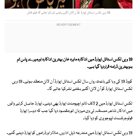
19 ویں لکس اسٹائل ایوارڈ کوآن لائن اگلے ہفتے نشرکیا جائے گا: فوٹو: فائل
19 ویں لکس اسٹائل ایوارڈ میں اداکارہ ماہرہ خان بہترین اداکارہ اورمیرے پاس تم
ہوبہترین ڈرامہ قراردیا گیا ہے۔
کووڈ 19 کی وبا کے باعث رواں سال لکس اسٹائل ایوارڈ آن لائن منعقد ہوئے۔ 19 ویں
لکس اسٹائل ایوارڈ کو آن لائن اگلے ہفتے نشرکیا جائے گا۔
لکس اسٹائل ایوارڈ میں 2 لائف ٹائم اچیومنٹ ایوارڈ بھی دیئے۔ ایوارڈ حاصل کرنے والوں
میں اداکار، شاعر، مصنف، ٹی وی میزبان انورمقصود دیا گیا جب کہ دوسرا ایوارڈ
فوٹوجرنلسٹ ٹپوجویری کو دیا گیا۔
19 ویں لکس اسٹائل ایوارڈ میں مندرجہ ذیل اداروں، ماڈلز اورڈراموں کو ایوارڈ دیئے گئے۔