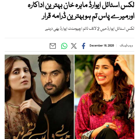
لکس اسٹائل ایوارڈ ماہرہ خان بہترین اداکارہ
اورمیرے پاس تم ہوبہترین ڈرامہ قرار
لکس اسٹائل ایوارڈ میں 2 لائف ٹائم اچیومنٹ ایوارڈ بھی دیئے
ویب ڈیسک
December 18, 2020