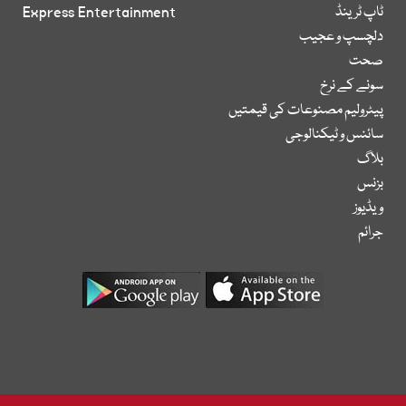
ٹاپ ٹرینڈ
Express Entertainment
دلچسپ و عجیب
صحت
سونے کے نرخ
پیٹرولیم مصنوعات کی قیمتیں
سائنس و ٹیکنالوجی
بلاگ
بزنس
ویڈیوز
جرائم