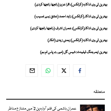
بہترین ٹی وی اداکارہ (کرٹکس): اقرا عزیز (رانجھا رانجھا کردی)
بہترین ٹی وی اداکار (کرٹکس): زاہد احمد (عشق زہے نصیب)
بہٹرین ٹی وی اداکار(کرٹکس): عمران اشرف (رانجھا رانجھا کردی)
بہٹرین ٹی وی اداکارہ (کرٹکس): یمنی زیدی (انکار)
بہترین ایمرجنگ ٹیلینٹ: شیس گل (میرے پاس تم ہو)
متعلقہ
عمران ہاشمی کی فلم ’آوارہ پن 2‘ میں متنازع مناظر