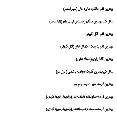
بہترین فلم اداکارہ: ماہرہ خان (سپر اسٹار)
سال کے بہترین ماڈلز: (حسنین لہری) اور (زارا عابد)
بہترین فلم : لال کبوتر
بہترین فلم ہدایتکار: کمال خان (لال کبوتر)
بہترین گانا: راوی (سجاد علی)
سال کی بہترین گلوکارہ: ہادیہ ہاشمی ( بول ہو)
بہترین ڈرامہ: میرے پاس تم ہو
بہترین ڈرامہ ہدایتکار: کاشف نثار (رانجھا رانجھا کردی)
بہترین ڈرامہ مصنف: فائزہ افتخار (رانجھا رانجھا کردی)