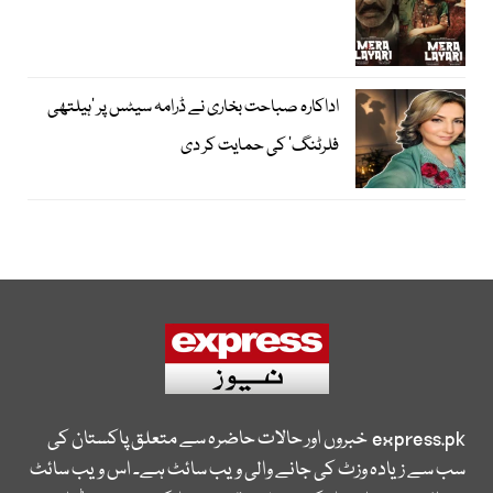
اداکارہ صباحت بخاری نے ڈرامہ سیٹس پر ’ہیلتھی
فلرٹنگ‘ کی حمایت کر دی
express.pk
خبروں اور حالات حاضرہ سے متعلق پاکستان کی
سب سے زیادہ وزٹ کی جانے والی ویب سائٹ ہے۔ اس ویب سائٹ