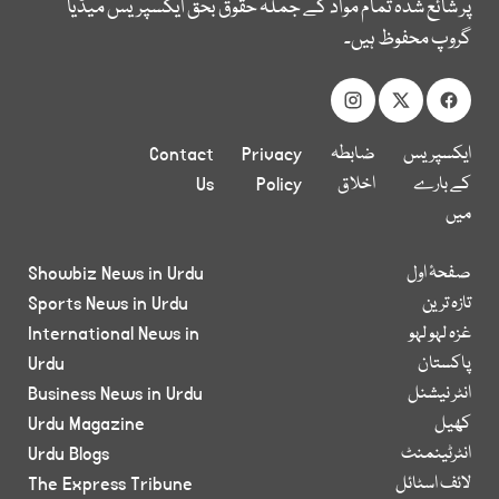
پر شائع شدہ تمام مواد کے جملہ حقوق بحق ایکسپریس میڈیا
گروپ محفوظ ہیں۔
ایکسپریس
ضابطہ
Privacy
Contact
کے بارے
اخلاق
Policy
Us
میں
صفحۂ اول
Showbiz News in Urdu
تازہ ترین
Sports News in Urdu
غزہ لہو لہو
International News in
پاکستان
Urdu
انٹر نیشنل
Business News in Urdu
کھیل
Urdu Magazine
انٹرٹینمنٹ
Urdu Blogs
لائف اسٹائل
The Express Tribune