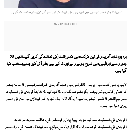
انہیں 28 جنوری سے ابوظہبی میں شروع ہونے والے ایونٹ کے لیے بطور آئی کون پلئیرمنتخب کیا گیا ہے۔
بوم بوم شاہد آفریدی ٹی ٹین کرکٹ میں لاہور قلندر کی نمائندگی کریں گے۔ انہیں 28
جنوری سے ابوظہبی میں شروع ہونے والے ایونٹ کے لیے بطور آئی کون پلئیرمنتخب کیا
گیا ہے۔
لاہورپریس کلب میں پریس کانفرنس میں شاید آفریدی کےقلندر فیملی کا حصہ بننے
کا اعلان کرتے ہوئے چیف ایگزیکٹو عاطف رانا کا کہنا تھا کہ شاہد آفریدی کی شمولیت
سے ٹیم قلندرکا کمبی نیشن مضبوط یوگا۔ لالہ ایک تجربہ کار کھلاڑی ہیں جن کی دھوم
پوری دنیا میں ہے۔
آفریدی کی شمولیت سے ٹیم مزید اچھا پرفارم کرسکے گی۔ عاقب جاوید نے شاہد
آفریدی کی شمولیت کو شاندار اضافہ قرار دیا۔ اس موقع پر مارکیٹنگ شعبہ کی طرف سے