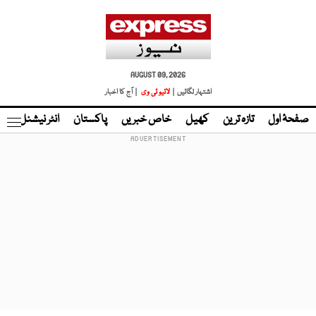
AUGUST 09, 2026
اشتہار لگائیں |
لائیو ٹی وی
| آج کا اخبار
صفحۂ اول
تازہ ترین
کھیل
خاص خبریں
پاکستان
انٹر نیشنل
ٹا