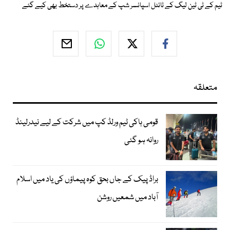
ٹیم کے ٹی ٹین لیگ کے ٹائٹل اسپانسر شپ کے معاہدے پر دستخط بھی کیے گئے
متعلقہ
قومی ہاکی ٹیم ورلڈ کپ میں شرکت کے لیے نیدرلینڈ
روانہ ہو گئی
براڈ پیک کے جاں بحق کوہ پیماؤں کی یاد میں اسلام
آباد میں شمعیں روشن