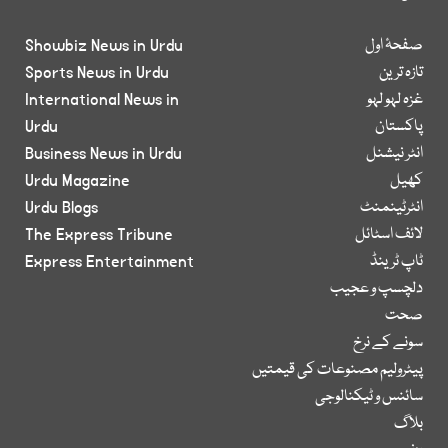
صفحۂ اول
Showbiz News in Urdu
تازہ ترین
Sports News in Urdu
غزہ لہو لہو
International News in
پاکستان
Urdu
انٹر نیشنل
Business News in Urdu
کھیل
Urdu Magazine
انٹرٹینمنٹ
Urdu Blogs
لائف اسٹائل
The Express Tribune
ٹاپ ٹرینڈ
Express Entertainment
دلچسپ و عجیب
صحت
سونے کے نرخ
پیٹرولیم مصنوعات کی قیمتیں
سائنس و ٹیکنالوجی
بلاگ