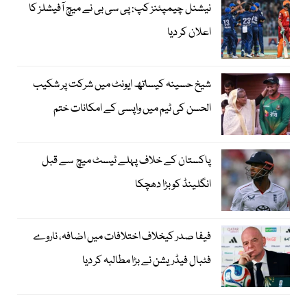
نیشنل چیمپئنز کپ: پی سی بی نے میچ آفیشلز کا
اعلان کر دیا
شیخ حسینہ کیساتھ ایونٹ میں شرکت پر شکیب
الحسن کی ٹیم میں واپسی کے امکانات ختم
پاکستان کے خلاف پہلے ٹیسٹ میچ سے قبل
انگلینڈ کو بڑا دھچکا
فیفا صدر کیخلاف اختلافات میں اضافہ، ناروے
فٹبال فیڈریشن نے بڑا مطالبہ کر دیا