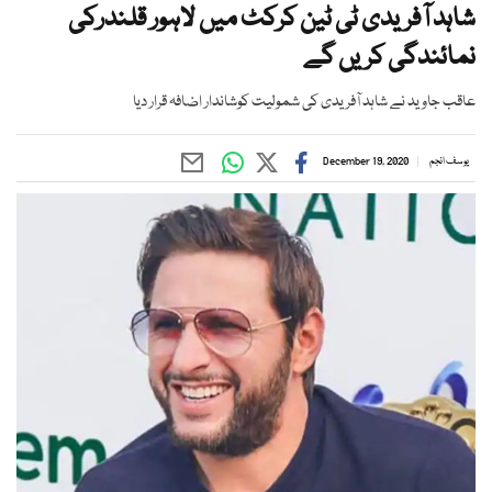
شاہد آفریدی ٹی ٹین کرکٹ میں لاہور قلندرکی
نمائندگی کریں گے
عاقب جاوید نے شاہد آفریدی کی شمولیت کوشاندار اضافہ قرار دیا
یوسف انجم
December 19, 2020