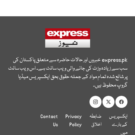
express.pk
خبروں اور حالات حاضرہ سے متعلق پاکستان کی
سب سے زیادہ وزٹ کی جانے والی ویب سائٹ ہے۔ اس ویب سائٹ
پر شائع شدہ تمام مواد کے جملہ حقوق بحق ایکسپریس میڈیا
گروپ محفوظ ہیں۔
ایکسپریس
ضابطہ
Privacy
Contact
کے بارے
اخلاق
Policy
Us
میں