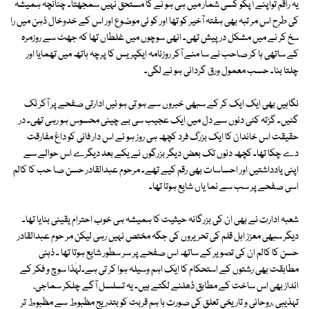
یہ راقم تواپنے آپکو کسی شمار میں ہی ہو نے کا مستحق نہیں سمجھتا۔ چنانچہ ہمیشہ
کی طرح اس مر تبہ بھی ہفتہ آخیر کو تھا اور کو ئی موضوع اور اس کے خدوخال ذہن میں را
سخ کر نے میں مشکل در پیش تھی۔ انھی سوچوں میں غلطاں تھا کہ جھٹ سے روزمرہ
کے ساتھی ہا کر صاحب نے سا منے آکر روزنامہ ایکپریس کا پرچہ ہاتھ میں تھمایا اور
چلتا بنا۔ حسب معمول ورق گردانی ہو نے لگی۔
نگاہیں بھی ایک ایک کر کے سبھی خبروں سے ہو تی ہو ئیں ادارتی صفحے پر آکر ٹک
گئیں۔ گزتہ کئی دنوں سے دل میں ایک عجیب سی بے چینی محسوس ہو رہی تھی۔ در
حقیقت اس خاندان کا ایک بزرگ فرد کچھ ہی روز ہو ئے اس دار فانی کو داغ مفارقت
دے چکا تھا۔ کچھ دنوں تک بعض دیگر بزرگوں نے یکے بعد دیگرے اس حوالے سے
اپنی یادداشتیں اور احساسات بھی رقم کیے تھے۔ مرحوم عبدالقادر حسن صا حب کا کالم
اسی صفحے پر سب سے نما یاں شایع ہوتا تھا۔
شعبہ ادارت نے بھی ان کی بزرگانہ حیثیت کا ہمیشہ ہی خوب احترام یقینی بنایا تھا۔
دیگر سبھی معزز اہل قلم کی تحریروں کی جگہ مختص نہیں رہی لیکن مر حوم عبدالقادر
حسن کا کالم ان کی تصویر کے ساتھ اس صفحے پر سر سطور شایع ہوتا تھا ۔ ذہنی
مطابقت بھی رشتوں کے استحکام کا ایک اہم وسیلہ ہوا کر تی ہے۔لہٰذا سوچ و فکر کے
انداز بھی اس ساخت کے مطابق ڈھلنے لگتے ہیں۔ یہ تسلسل آگے چلکر سماجی،
تہذیبی ،روحانی و تاریخی تعلق کی صورت با ہم قربت کو بتدریج مظبوط سے مظبوط تر