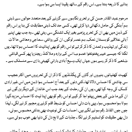
بنانے کا ذریعہ بنتا ہے۔ اس راقم کے ساتھ یقینا ایسا ہی ہوا ہے۔
مرحوم عبد القادر حسن کی ہر تحریر نگاہوں سے گزرنے کے بعد متعدد حوالوں سے ذہنی
ہم آہنگی کی حامل دکھائی دیا کرتی تھی۔ کسی حد تک ذہنی مطابقت کی بنا پر اس راقم
کے ذہن میں بھی ان کی تحریر پڑھے بغیر ایک تشنگی سی رہتی تھی ۔ وہ جب بھی اپنے
آبائی علاقے کو ہستان نمک، ہم عصر لوگوں، ان کے روائتی، سماجی و معاشی حا لات
زندگی اور تہذیب و تمدن کا ذکر کر تے تو اس راقم کو بھی اپنائیت کا احساس ہو تا تھا۔ یوں
لگتا کہ جیسے خیبر پختونخوا خصو صا اس کے ہزارہ و ملاکنڈ ریجنز یا پھر کسی قبائلی
ضلعے کا ذکر کر رہے ہوں جہاں ایک وسیع آبادی بارانی کھیتی با ڑی سے منسلک ہے ۔
کھیت کھلیانوں، بنیروں اور گاؤں کی پگڈنڈیوں کا ذکر ان کی تحریروں میں اکثر عجیب
سی چاشنی کا احساس دلاتا تھا۔کئی دنوں کے بعد آج احساس ہوا ذہن میں اس غیر ارادی
کسک کی وجہ کیا تھی۔ یوں ان کی رحلت کے بعد جب اس خاندان کے دیگر بزرگوں نے
ان کے ما ضی کے بعض پہلو اجا گر کیے تو اس راقم کو بھی اپنا ئیت کا احساس مزیدگہرا
ہو تا ہوا محسوس ہوا۔ یہی بات دلی احساس کو ضبط قلم کرنے پر مجبور کر نے لگی۔ لہٰذا
جوں جوں الفاظ رقم ہو نے لگے ہیں، احساسات کی نوعیت بھی بدلتی محسوس ہو ئی۔
دل بھی حقیقت کو تسلیم کر نے لگا ۔ جذبات کے تا بع دل کی دنیا بھی خوب ہو تی ہے۔
احساسات سے عاری دل میں جذبات کا عالم کیا ہو سکتا ہے، یہ بھی سمجھ آ جاتا ہے۔