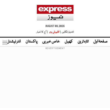
AUGUST 09, 2026
اشتہار لگائیں |
لائیو ٹی وی
| آج کا اخبار
صفحۂ اول
تازہ ترین
کھیل
خاص خبریں
پاکستان
انٹر نیشنل
ٹا