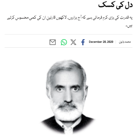
دل کی کسک
یہ قدرت کی بڑی کرم فرمائی ہے کہ آج ہزاروں، لاکھوں قارئین ان کی کمی محسوس کرتے
ہیں۔
محمد ہارون
December 20, 2020