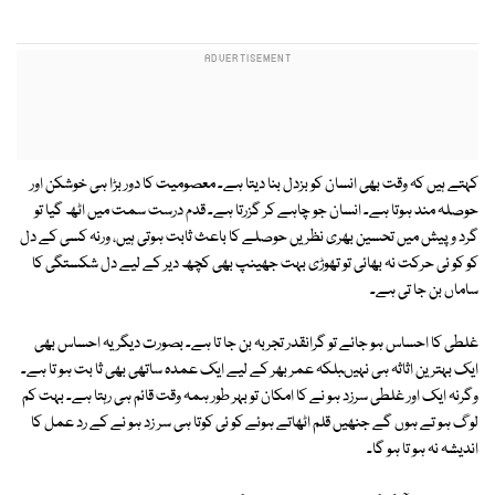
کہتے ہیں کہ وقت بھی انسان کو بزدل بنا دیتا ہے۔ معصومیت کا دور بڑا ہی خوشکن اور
حوصلہ مند ہوتا ہے۔ انسان جو چاہے کر گزرتا ہے۔ قدم درست سمت میں اٹھ گیا تو
گرد و پیش میں تحسین بھری نظریں حوصلے کا باعث ثابت ہوتی ہیں، ورنہ کسی کے دل
کو کو ئی حرکت نہ بھائی تو تھوڑی بہت جھینپ بھی کچھ دیر کے لیے دل شکستگی کا
ساماں بن جا تی ہے۔
غلطی کا احساس ہو جائے تو گرانقدر تجربہ بن جا تا ہے۔ بصورت دیگر یہ احساس بھی
ایک بہترین اثاثہ ہی نہیںبلکہ عمر بھر کے لیے ایک عمدہ ساتھی بھی ثا بت ہو تا ہے۔
وگرنہ ایک اور غلطی سرزد ہو نے کا امکان تو بہر طور ہمہ وقت قائم ہی رہتا ہے۔ بہت کم
لو گ ہو تے ہوں گے جنھیں قلم اٹھاتے ہوئے کو ئی کوتا ہی سر زد ہو نے کے رد عمل کا
اندیشہ نہ ہو تا ہو گا۔