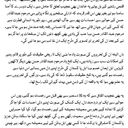
قلمی رشتے کے بل بوتے یہ خاندان بھی عجیب تعلق کا حامل ہے ۔ ایک دوسرے کا آمنا
سامنا ہو ئے بغیر بھی اس قدر قربت کہ ادارتی صفحے پر نگا ہ پڑتے ہی مرحوم عبدالقادر
حسن کے حوالے سے احساسات پھر سے جاگ اٹھتے ہیں ۔ بہر طور یہ انسانی فطرت ہے
کہ کسی کے اس جہان فانی سے اٹھ جا نے کا احساس رفتہ رفتہ مند مل ہو ہی جا تا ہے۔
مرحوم عبد القادر حسن صا حب کی یادیں بھی کچھ دنوں تک ان صفحات پر اجاگر ہو
نے کے بعد ان کی تحریر اور تصویر کی طرح ایک دن غا ئب ہی ہو جا ئیں گی۔
ہاں البتہ ان کی تحریروں کی صورت یاد ما ضی ایک تا ریخی حقیقت کے طور پر قائم رہنے
کے امکانات سب سے زیادہ ہیں۔ ایک تلخ یاد مرحوم عبدالقادر حسن بھی دیگر لاکھوں
کروڑوں اہل ایمان خصو صا اہل پا کستان کی طرح اپنے دل میں بسائے اس دنیا سے
رخصت ہو گئے ہیں۔ یہ تلخ حقیقت سقوط ڈھا کہ کی یاد ہے۔ بزرگوں کی تحریروں سے
یہ علم بھی ہوا کہ یہ واقعہ ان کے ذہن میں بہت گہرائی تک راسخ تھا۔
یہ بھی عجیب اتفاق ہے کہ وہ 16 دسمبر سے بھی قبل ہی رخصت ہو گئے۔ یوں اس
حوالے سے ایک اور درد مند دل، ایک کسک کی صورت اپنے دلی احساسات کو اجاگر
کرنے کا اعادہ کیے بغیر ہی ہمیشہ ہمیشہ کے لیے رخصت ہو گیا۔ کیا کیا حسرتیں
انھوں نے اپنے دل و دماغ میں سمیٹ رکھی ہو ں گی، کچھ نہیں کہا جا سکتا۔ وطن عزیز
پاکستان کا مشرقی با زوکٹ جا نا کسی بھی اہل وطن کے لیے ہمیشہ ہی دکھ، بے چینی