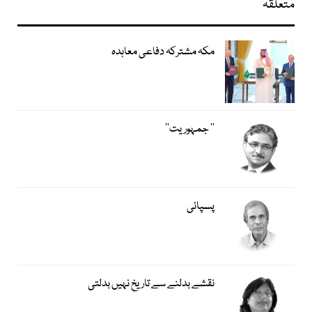
متعلقہ
مکہ مشترکہ دفاعی معاہدہ
’’ جمہوریت‘‘
پسپائی
نقشے بدلنے سے تاریخ نہیں بدلتی