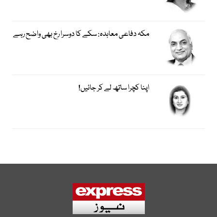
مکہ دفاعی معاہدہ: سکے کا دوسرا رخ بھی واضح رہے
اپنا کچرا ساتھ لے کر جائیں!