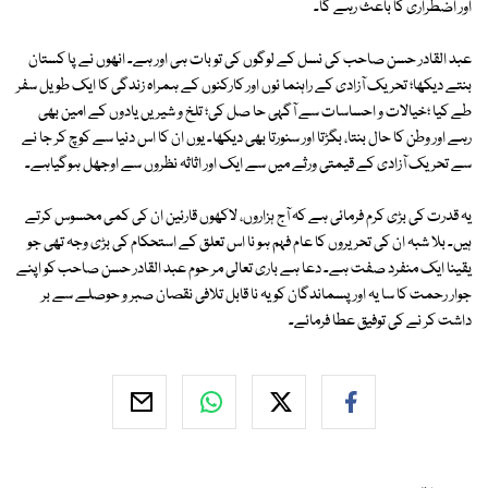
اور اضطراری کا باعث رہے گا۔
عبد القادر حسن صاحب کی نسل کے لوگوں کی تو بات ہی اور ہے۔ انھوں نے پا کستان
بنتے دیکھا؛ تحریک آزادی کے راہنما ئوں اور کارکنوں کے ہمراہ زندگی کا ایک طویل سفر
طے کیا ؛خیالات و احساسات سے آگہی حا صل کی؛ تلخ و شیریں یادوں کے امین بھی
رہے اور وطن کا حال بنتا، بگڑتا اور سنورتا بھی دیکھا۔ یوں ان کا اس دنیا سے کوچ کر جا نے
سے تحریک آزادی کے قیمتی ورثے میں سے ایک اور اثاثہ نظروں سے اوجھل ہوگیاہے۔
یہ قدرت کی بڑی کرم فرمائی ہے کہ آج ہزاروں، لاکھوں قارئین ان کی کمی محسوس کرتے
ہیں۔ بلا شبہ ان کی تحریروں کا عام فہم ہو نا اس تعلق کے استحکام کی بڑی وجہ تھی جو
یقینا ایک منفرد صفت ہے۔ دعا ہے باری تعالی مر حوم عبد القادر حسن صاحب کو اپنے
جوار رحمت کا سا یہ اور پسماندگان کو یہ نا قابل تلافی نقصان صبر و حوصلے سے بر
داشت کر نے کی توفیق عطا فرمائے۔