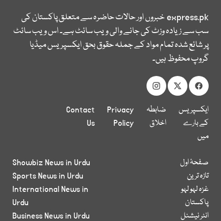
express.pk
خبروں اور حالات حاضرہ سے متعلق پاکستان کی
سب سے زیادہ وزٹ کی جانے والی ویب سائٹ ہے۔ اس ویب سائٹ
پر شائع شدہ تمام مواد کے جملہ حقوق بحق ایکسپریس میڈیا
گروپ محفوظ ہیں۔
ایکسپریس
ضابطہ
Privacy
Contact
کے بارے
اخلاق
Policy
Us
میں
صفحۂ اول
Showbiz News in Urdu
تازہ ترین
Sports News in Urdu
غزہ لہو لہو
International News in
پاکستان
Urdu
انٹر نیشنل
Business News in Urdu