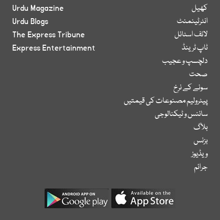
کھیل
Urdu Magazine
انٹرٹینمنٹ
Urdu Blogs
لائف اسٹائل
The Express Tribune
ٹاپ ٹرینڈ
Express Entertainment
دلچسپ و عجیب
صحت
سونے کے نرخ
پیٹرولیم مصنوعات کی قیمتیں
سائنس و ٹیکنالوجی
بلاگ
بزنس
ویڈیوز
جرائم