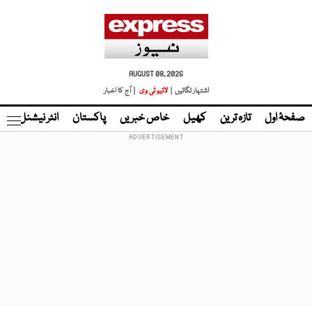
AUGUST 08, 2026
اشتہار لگائیں |
لائیو ٹی وی
| آج کا اخبار
صفحۂ اول
تازہ ترین
کھیل
خاص خبریں
پاکستان
انٹر نیشنل
ٹا