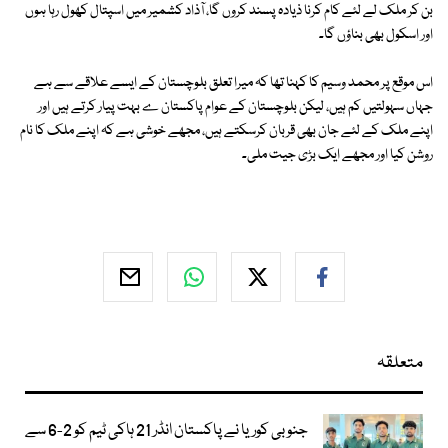
بن کر ملک لے لئے کام کرنا ذیادہ پسند کروں گا، آذاد کشمیر میں اسپتال کھول رہا ہوں
اور اسکول بھی بناؤں گا۔
اس موقع پر محمد وسیم کا کہنا تھا کہ میرا تعلق بلوچستان کے ایسے علاقے سے ہے
جہاں سہولتیں کم ہیں، لیکن بلوچستان کے عوام پاکستان ے بہت پیار کرتے ہیں اور
اپنے ملک کے لئے جان بھی قربان کرسکتے ہیں، مجھے خوشی ہے کہ اپنے ملک کا نام
روشن کیا اور مجھے ایک بڑی جیت ملی۔
متعلقہ
جنوبی کوریا نے پاکستان انڈر 21 ہاکی ٹیم کو 2-6 سے