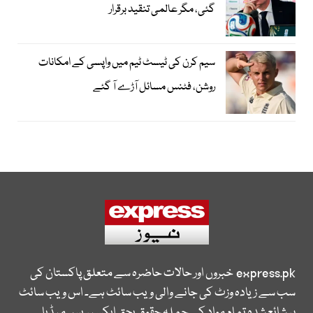
گئی، مگر عالمی تنقید برقرار
سیم کرن کی ٹیسٹ ٹیم میں واپسی کے امکانات
روشن، فٹنس مسائل آڑے آ گئے
express.pk
خبروں اور حالات حاضرہ سے متعلق پاکستان کی
سب سے زیادہ وزٹ کی جانے والی ویب سائٹ ہے۔ اس ویب سائٹ
پر شائع شدہ تمام مواد کے جملہ حقوق بحق ایکسپریس میڈیا