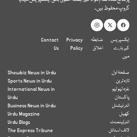
گروپ محفوظ ہیں۔
ایکسپریس
ضابطہ
Privacy
Contact
کے بارے
اخلاق
Policy
Us
میں
صفحۂ اول
Showbiz News in Urdu
تازہ ترین
Sports News in Urdu
غزہ لہو لہو
International News in
پاکستان
Urdu
انٹر نیشنل
Business News in Urdu
کھیل
Urdu Magazine
انٹرٹینمنٹ
Urdu Blogs
لائف اسٹائل
The Express Tribune