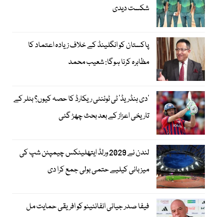
شکست دیدی
پاکستان کو انگلینڈ کے خلاف زیادہ اعتماد کا
مظاہرہ کرنا ہوگا: شعیب محمد
’دی ہنڈریڈ‘ ٹی ٹوئنٹی ریکارڈ کا حصہ کیوں؟ بٹلر کے
تاریخی اعزاز کے بعد بحث چھڑ گئی
لندن نے 2029 ورلڈ ایتھلیٹکس چیمپئن شپ کی
میزبانی کیلیے حتمی بولی جمع کرا دی
فیفا صدر جیانی انفانٹینو کو افریقی حمایت مل