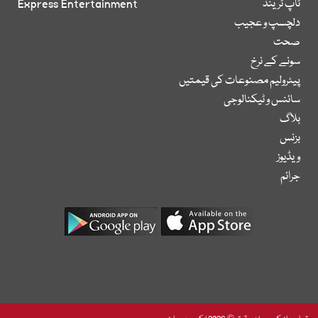
ٹاپ ٹرینڈ
Express Entertainment
دلچسپ و عجیب
صحت
سونے کے نرخ
پیٹرولیم مصنوعات کی قیمتیں
سائنس و ٹیکنالوجی
بلاگ
بزنس
ویڈیوز
جرائم