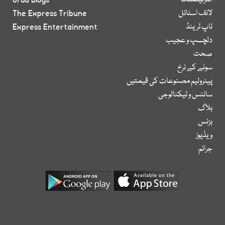
انٹرٹینمنٹ
Urdu Blogs
لائف اسٹائل
The Express Tribune
ٹاپ ٹرینڈ
Express Entertainment
دلچسپ و عجیب
صحت
سونے کے نرخ
پیٹرولیم مصنوعات کی قیمتیں
سائنس و ٹیکنالوجی
بلاگ
بزنس
ویڈیوز
جرائم