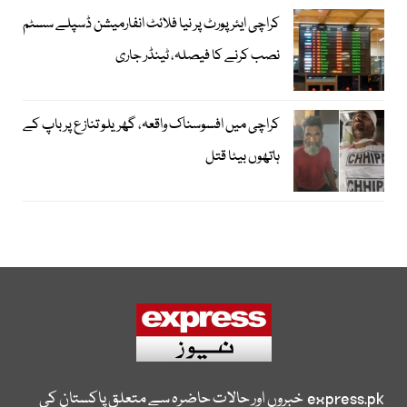
کراچی ایئرپورٹ پر نیا فلائٹ انفارمیشن ڈسپلے سسٹم
نصب کرنے کا فیصلہ، ٹینڈر جاری
کراچی میں افسوسناک واقعہ، گھریلو تنازع پر باپ کے
ہاتھوں بیٹا قتل
express.pk
خبروں اور حالات حاضرہ سے متعلق پاکستان کی