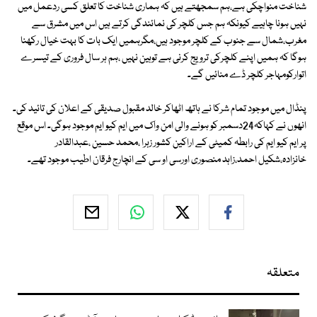
شناخت منواچکی ہے،ہم سمجھتے ہیں کہ ہماری شناخت کا تعلق کسی ردعمل میں
نہیں ہونا چاہیے کیونکہ ہم جس کلچر کی نمائندگی کرتے ہیں اس میں مشرق سے
مغرب،شمال سے جنوب کے کلچر موجود ہیں،مگرہمیں ایک بات کا بہت خیال رکھنا
ہوگا کہ ہمیں اپنے کلچرکی ترویج کرنی ہے توہین نہیں ،ہم ہر سال فروری کے تیسرے
اتوارکومہاجر کلچر ڈے منائیں گے۔
پنڈال میں موجود تمام شرکا نے ہاتھ اٹھاکر خالد مقبول صدیقی کے اعلان کی تائید کی۔
انھوں نے کہاکہ24دسمبر کو ہونے والی امن واک میں ایم کیو ایم موجود ہوگی۔ اس موقع
پر ایم کیو ایم کی رابطہ کمیٹی کے اراکین کشور زہرا ،محمد حسین ،عبدالقادر
خانزادہ،شکیل احمد،زاہد منصوری اورسی او سی کے انچارج فرقان اطیب موجود تھے۔
متعلقہ