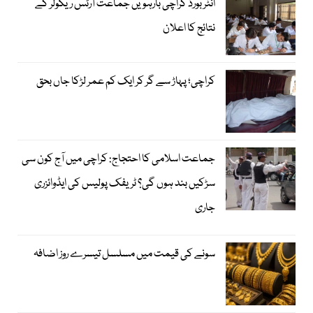
انٹر بورڈ کراچی بارہویں جماعت آرٹس ریگولر کے
نتائج کا اعلان
کراچی؛ پہاڑ سے گر کر ایک کم عمر لڑکا جاں بحق
جماعت اسلامی کا احتجاج: کراچی میں آج کون سی
سڑکیں بند ہوں گی؟ ٹریفک پولیس کی ایڈوائزری
جاری
سونے کی قیمت میں مسلسل تیسرے روز اضافہ