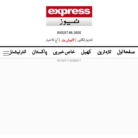
AUGUST 08, 2026
اشتہار لگائیں |
لائیو ٹی وی
| آج کا اخبار
صفحۂ اول
تازہ ترین
کھیل
خاص خبریں
پاکستان
انٹر نیشنل
ٹا