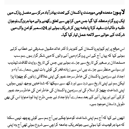
لاہور:
متحدہ قومی موومنٹ پاکستان کے تحت بہادر آباد مرکز سے متصل پارک میں
ایک پروگرام منعقد کیا گیا جس میں کراچی سے تعلق رکھنے والے مہاجربزرگ،نوجوان
طلبہ و طالبات سفید کرتا پاجامہ پہن کر شریک ہوئے اور 24دسمبر کو امن واک میں
شرکت کے حوالے سے لائحہ عمل تیار کیا گیا۔
اس موقع پر ایم کیوایم پاکستان کے کنوینر ڈاکٹر خالد مقبول صدیقی نے خطاب کرتے
ہوئے کہا کہ یہاں آج کے اس پروگرام میں آنے والوں کا میں شکر گزار ہوں ،ہم سب
مسلمانان بر صغیر کی تاریخ سے جڑے ہوئے ہیں جس کی تاریخ ،روایت ثقافت،تہذیب
اور سیاسی منظر سے جڑے ہیں اس سے زیادہ فخر کی کوئی بات نہیں ،ہمارے آباء و
اجداد نے سرزمین پاکستان کی خاطر سرحد عبور کی اپنی علاقائی زبانوں کو چھوڑنا پڑا
لیکن ہم نے اپنی تاریخ سے درد سے اور دکھ سے سیکھا کہ شناختیں بوجھ نہیں ہوتیں،
اپنی شناخت چھوڑ کر اسلام کی اور سرزمین پاکستان کی خاطر امن کی خاطرسرحد عبور
کرکے آئے اور یہاں آنے کے بعد ہمارے آباؤاجداد نے جس طرح اپنا لوہا منوایا اس کی بھی
طویل داستان موجود ہے۔
انھوں نے کہا کہ آج ہم اپنی شناخت کو منواچکے ہیں آج ہم سے کوئی پوچھ نہیں سکتا
کہ مہاجر قومیت کیا ہوتی ہے،جوتحریک جامعہ کراچی سے شروع ہوئی تھی آج وہ اپنی