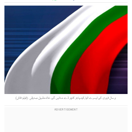
ہر سال فروری کے تیسرے اتوارکومہاجر کلچر ڈے منائیں گے، خالدمقبول صدیقی . (فوٹو: فائل)