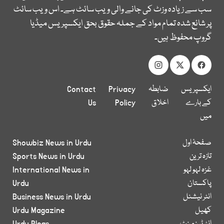
سب سے زیادہ وزٹ کی جانے والی ویب سائٹ ہے۔ اس ویب سائٹ
پر شائع شدہ تمام مواد کے جملہ حقوق بحق ایکسپریس میڈیا
گروپ محفوظ ہیں۔
ایکسپریس
ضابطہ
Privacy
Contact
کے بارے
اخلاق
Policy
Us
میں
صفحۂ اول
Showbiz News in Urdu
تازہ ترین
Sports News in Urdu
غزہ لہو لہو
International News in
پاکستان
Urdu
انٹر نیشنل
Business News in Urdu
کھیل
Urdu Magazine