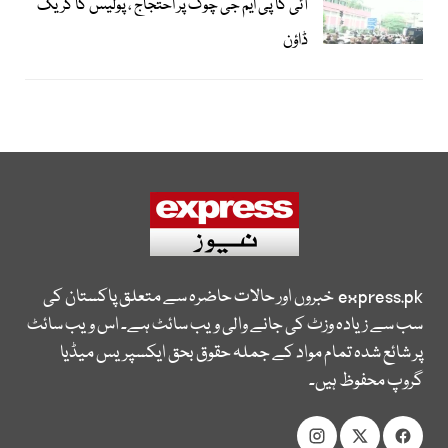
آئی کا پی ایم جی چوک پر احتجاج ، پولیس کا کریک
ڈاؤن
express.pk
خبروں اور حالات حاضرہ سے متعلق پاکستان کی
سب سے زیادہ وزٹ کی جانے والی ویب سائٹ ہے۔ اس ویب سائٹ
پر شائع شدہ تمام مواد کے جملہ حقوق بحق ایکسپریس میڈیا
گروپ محفوظ ہیں۔