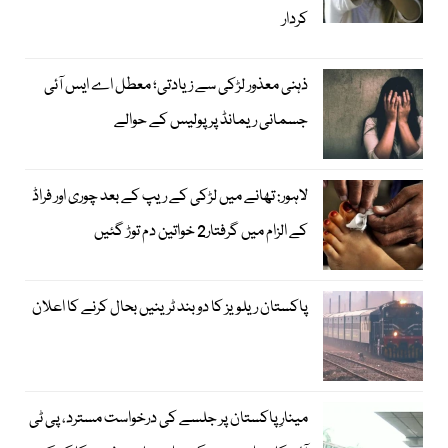
کردار
ذہنی معذور لڑکی سے زیادتی؛ معطل اے ایس آئی
جسمانی ریمانڈ پر پولیس کے حوالے
لاہور: تھانے میں لڑکی کے ریپ کے بعد چوری اور فراڈ
کے الزام میں گرفتار2 خواتین دم توڑ گئیں
پاکستان ریلویز کا دو بند ٹرینیں بحال کرنے کا اعلان
مینارِ پاکستان پر جلسے کی درخواست مسترد، پی ٹی