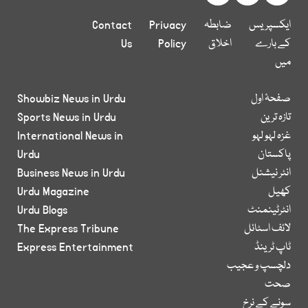
ایکسپریس
ضابطہ
Privacy
Contact
کے بارے
اخلاق
Policy
Us
میں
صفحۂ اول
Showbiz News in Urdu
تازہ ترین
Sports News in Urdu
غزہ لہو لہو
International News in
پاکستان
Urdu
انٹر نیشنل
Business News in Urdu
کھیل
Urdu Magazine
انٹرٹینمنٹ
Urdu Blogs
لائف اسٹائل
The Express Tribune
ٹاپ ٹرینڈ
Express Entertainment
دلچسپ و عجیب
صحت
سونے کے نرخ