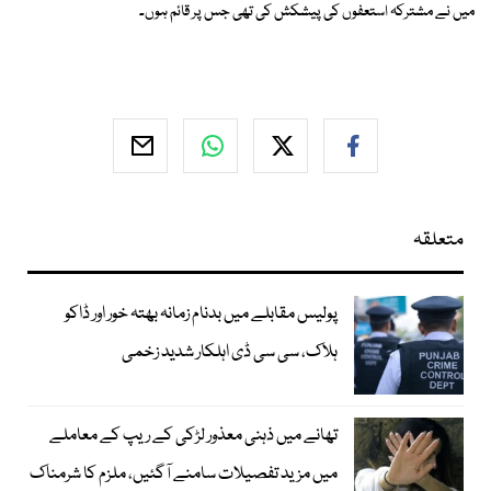
میں نے مشترکہ استعفوں کی پیشکش کی تھی جس پر قائم ہوں۔
متعلقہ
پولیس مقابلے میں بدنام زمانہ بھتہ خور اور ڈاکو
ہلاک، سی سی ڈی اہلکار شدید زخمی
تھانے میں ذہنی معذور لڑکی کے ریپ کے معاملے
میں مزید تفصیلات سامنے آگئیں، ملزم کا شرمناک