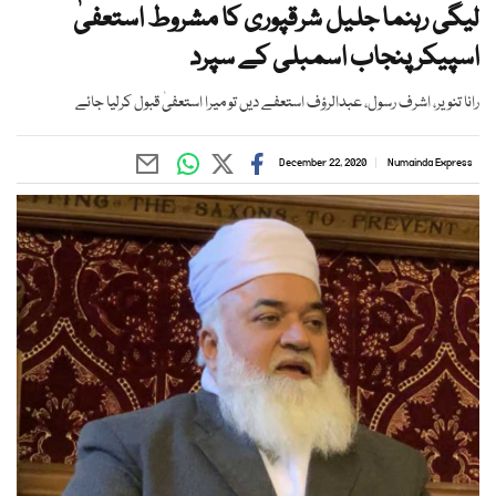
لیگی رہنما جلیل شرقپوری کا مشروط استعفیٰ
اسپیکر پنجاب اسمبلی کے سپرد
رانا تنویر، اشرف رسول، عبدالرؤف استعفے دیں تو میرا استعفیٰ قبول کرلیا جائے
December 22, 2020
Numainda Express