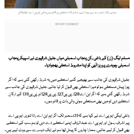
ہم نے ایک دوسرے سے ووٹ لیے، مشترکہ استعفوں پر قائم ہوں،باغی ایم پی اے۔ فوٹو:فائل
مسلم لیگ (ن) کے باغی رکن پنجاب اسمبلی میاں جلیل شرقپوری نے اسپیکر پنجاب
اسمبلی چوہدری پرویز الٰہی کو اپنا مشروط استعفیٰ بھجوادیا۔
جلیل شرقپوری کی جانب سے بھیجے گئے استعفے میں یہ شرط رکھی گئی ہے کہ اگر
پورا پینل مستعفی ہو تو میرا استعفیٰ بھی قبول کر لیا جائے، جلیل شرقپوری کی جانب سے
شرط رکھی گئی ہے کہ اگر این اے120، پی پی127، پی پی128اور پی پی139 کے ارکان
استعفے دیں تو میں بھی مستعفی ہونی والی بات پر قائم ہوں۔
باغی لیگی ایم پی اے نے کہا ہے کہ31دسمبر تک اگر ایم این اے رانا تنویر، ایم پی اے
پیر اشرف رسول اور ایم پی اے عبدالرؤف اپنے استعفے دے دیں تو ہم سب کے استعفے
بھی قبول کر لیے جائیں، ہمارا چاروں کا پینل تھا ہم نے ایک دوسرے سے ووٹ لیے ہیں۔