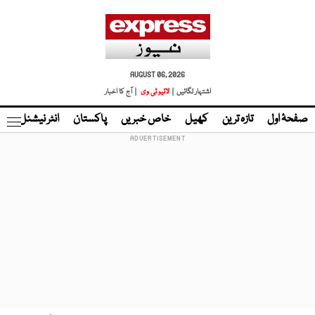
AUGUST 06, 2026
اشتہار لگائیں |
لائیو ٹی وی
| آج کا اخبار
صفحۂ اول
تازہ ترین
کھیل
خاص خبریں
پاکستان
انٹر نیشنل
ٹا